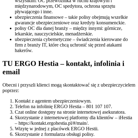
wszystkim: OC przewoźnika w ruchu krajowym i
międzynarodowym, OC spedytora, ochrona sprzętu
pływającego i inne.
ubezpieczenia finansowe – takie polisy obejmują wszelkie
gwarancje ubezpieczeniowe oraz kredyty konsumenckie.
polisy OC dla danej branży – między innymi: górnicze,
lekarskie, nauczycielskie, menadżerskie.
ubezpieczenia cybernetyczne – świadczenia kierowane do
firm z branży IT, które chcą uchronić się przed atakami
hakerów.
TU ERGO Hestia – kontakt, infolinia i
email
Obecni i przyszli klienci mogą skontaktować się z ubezpieczycielem
poprzez:
Kontakt z agentem ubezpieczeniowym.
Telefon na infolinię ERGO Hestia – 801 107 107.
Czat online dostępny na stronie internetowej asekuratora.
Skorzystanie z internetowej platformy dla klientów – iHestia
– https://kontakt.ergohestia.pl/#/main/.
Wizytę w jednej z placówek ERGO Hestii.
Skorzystanie z formularza obsługi polisy.