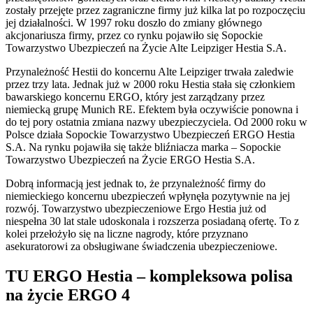
zostały przejęte przez zagraniczne firmy już kilka lat po rozpoczęciu
jej działalności. W 1997 roku doszło do zmiany głównego
akcjonariusza firmy, przez co rynku pojawiło się Sopockie
Towarzystwo Ubezpieczeń na Życie Alte Leipziger Hestia S.A.
Przynależność Hestii do koncernu Alte Leipziger trwała zaledwie
przez trzy lata. Jednak już w 2000 roku Hestia stała się członkiem
bawarskiego koncernu ERGO, który jest zarządzany przez
niemiecką grupę Munich RE. Efektem była oczywiście ponowna i
do tej pory ostatnia zmiana nazwy ubezpieczyciela. Od 2000 roku w
Polsce działa Sopockie Towarzystwo Ubezpieczeń ERGO Hestia
S.A. Na rynku pojawiła się także bliźniacza marka – Sopockie
Towarzystwo Ubezpieczeń na Życie ERGO Hestia S.A.
Dobrą informacją jest jednak to, że przynależność firmy do
niemieckiego koncernu ubezpieczeń wpłynęła pozytywnie na jej
rozwój. Towarzystwo ubezpieczeniowe Ergo Hestia już od
niespełna 30 lat stale udoskonala i rozszerza posiadaną ofertę. To z
kolei przełożyło się na liczne nagrody, które przyznano
asekuratorowi za obsługiwane świadczenia ubezpieczeniowe.
TU ERGO Hestia – kompleksowa polisa
na życie ERGO 4