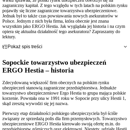
wieku sprawiła, że polski rynek ubezpieczeń otworzył się na
zagraniczny kapitał. Z tego względu w tych latach na polskim rynku
pojawiły się liczne zagraniczne towarzystwa ubezpieczeniowe.
Jednak był to także czas powstawania nowych asekuratorów w
Polsce. Jednym z nich była firma, która obecnie jest znana
wszystkim jako ERGO Hestia. Jak wyglądała jej historia i na czym
opiera się aktualna działalność tego asekuratora? Zapraszamy do
lektury.
Pokaż spis treści
Sopockie towarzystwo ubezpieczeń ERGO Hestia – historia
TU ERGO Hestia – kompleksowa polisa na życie ERGO 4
Sopockie towarzystwo ubezpieczeń
ERGO Hestia – oferta dla klientów indywidualnych
Towarzystwo ubezpieczeniowe Ergo Hestia - Ubezpieczenie na życie
Sopockie Towarzystwo Ubezpieczeń ERGO Hestia – oferta dla
ERGO Hestia – historia
Towarzystwo ubezpieczeniowe Ergo Hestia - Ochrona przed trwałym
firm
uszczerbkiem na zdrowiu
TU ERGO Hestia – kontakt, infolinia i email
Towarzystwo ubezpieczeniowe Ergo Hestia - Ubezpieczenie przed
Zdecydowaną większość firm obecnych na polskim rynku
Zgłoszenie i likwidacja szkody ERGO Hestia – jakie są
chorobą
ubezpieczeń stanowią zagraniczne przedsiębiorstwa. Jednakże
procedury?
Towarzystwo ubezpieczeniowe Ergo Hestia - Polisa dla dziecka
towarzystwo ubezpieczeniowe Ergo Hestia to grupa mająca polskie
Wypowiedzenie OC ERGO Hestia
korzenie. Powstała ona w 1991 roku w Sopocie przy ulicy Hestii 1,
skąd zresztą wywodzi się jej nazwa.
Pierwszy etap działalności polskiego ubezpieczyciela był ściśle
związany ze sprzedażą polis dla firm przemysłowych. Towarzystwo
ubezpieczeniowe ERGO Hestia kierowało swoją ofertę m.in. do
przedsiębiorstw górniczych oraz elektrowni. Niestety, udziały Hestii