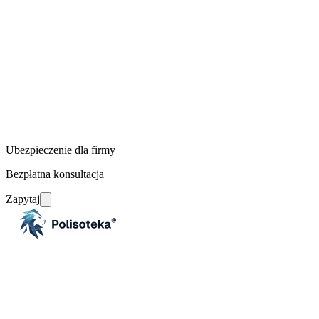
Ubezpieczenie dla firmy
Bezpłatna konsultacja
Zapytaj
Ubezpieczenia dla firm
Multiagencja ubezpieczeniowa dla firm i profesjonalistów.
Dobieramy ochronę spośród ofert czołowych ubezpieczycieli
i prowadzimy klientów przez cały proces.