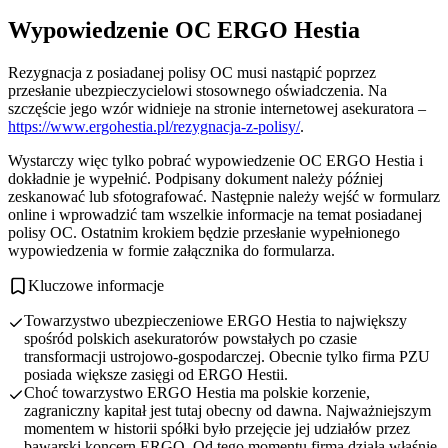
Wypowiedzenie OC ERGO Hestia
Rezygnacja z posiadanej polisy OC musi nastąpić poprzez
przesłanie ubezpieczycielowi stosownego oświadczenia. Na
szczęście jego wzór widnieje na stronie internetowej asekuratora –
https://www.ergohestia.pl/rezygnacja-z-polisy/
.
Wystarczy więc tylko pobrać wypowiedzenie OC ERGO Hestia i
dokładnie je wypełnić. Podpisany dokument należy później
zeskanować lub sfotografować. Następnie należy wejść w formularz
online i wprowadzić tam wszelkie informacje na temat posiadanej
polisy OC. Ostatnim krokiem będzie przesłanie wypełnionego
wypowiedzenia w formie załącznika do formularza.
Kluczowe informacje
Towarzystwo ubezpieczeniowe ERGO Hestia to największy
spośród polskich asekuratorów powstałych po czasie
transformacji ustrojowo-gospodarczej. Obecnie tylko firma PZU
posiada większe zasięgi od ERGO Hestii.
Choć towarzystwo ERGO Hestia ma polskie korzenie,
zagraniczny kapitał jest tutaj obecny od dawna. Najważniejszym
momentem w historii spółki było przejęcie jej udziałów przez
bawarski koncern ERGO. Od tego momentu firma działa właśnie