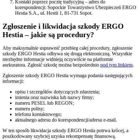
Kontakt poprzez pocztę tradycyjną – adres do
korespondencji: Sopockie Towarzystwo Ubezpieczeń ERGO
Hestia S.A., ul. Hestii 1, 81-731 Sopot.
Zgłoszenie i likwidacja szkody ERGO
Hestia – jakie są procedury?
Aby maksymalnie usprawnić przebieg całej procedury, zgłoszenie
szkody ERGO Hestia odbywa się drogą elektroniczną. Wszystkie
niezbędne informacje widnieją oczywiście na platformie
asekuratora. Zgłosić szkodę można bezpośrednio
pod tym linkiem
.
Zgłoszenie szkody ERGO Hestia wymaga podania następujących
informacji:
opisu i szczegółów dotyczących zdarzenia;
imienia oraz nazwiska lub nazwy firmy;
numeru PESEL lub REGON;
numeru polisy;
telefonu kontaktowego;
aktualnego adresu do korespondencji/adresu e-mail.
W ten sposób likwidacja szkody ERGO Hestia potrwa krócej, a
poszkodowany szybciej uzyska rekompensatę finansową.