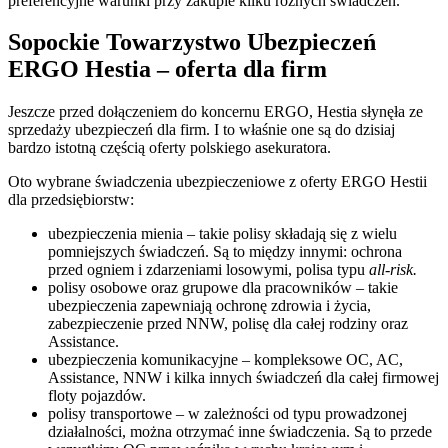
preferencyjne warunki przy zakupie kilku różnych świadczeń.
Sopockie Towarzystwo Ubezpieczeń
ERGO Hestia – oferta dla firm
Jeszcze przed dołączeniem do koncernu ERGO, Hestia słynęła ze
sprzedaży ubezpieczeń dla firm. I to właśnie one są do dzisiaj
bardzo istotną częścią oferty polskiego asekuratora.
Oto wybrane świadczenia ubezpieczeniowe z oferty ERGO Hestii
dla przedsiębiorstw:
ubezpieczenia mienia – takie polisy składają się z wielu
pomniejszych świadczeń. Są to między innymi: ochrona
przed ogniem i zdarzeniami losowymi, polisa typu
all-risk.
polisy osobowe oraz grupowe dla pracowników – takie
ubezpieczenia zapewniają ochronę zdrowia i życia,
zabezpieczenie przed NNW, polisę dla całej rodziny oraz
Assistance.
ubezpieczenia komunikacyjne – kompleksowe OC, AC,
Assistance, NNW i kilka innych świadczeń dla całej firmowej
floty pojazdów.
polisy transportowe – w zależności od typu prowadzonej
działalności, można otrzymać inne świadczenia. Są to przede