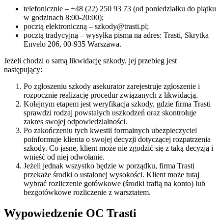
telefonicznie – +48 (22) 250 93 73 (od poniedziałku do piątku
w godzinach 8:00-20:00);
pocztą elektroniczną –
szkody@trasti.pl
;
pocztą tradycyjną – wysyłka pisma na adres: Trasti, Skrytka
Envelo 206, 00-935 Warszawa.
Jeżeli chodzi o samą likwidację szkody, jej przebieg jest
następujący:
Po zgłoszeniu szkody asekurator zarejestruje zgłoszenie i
rozpocznie realizację procedur związanych z likwidacją.
Kolejnym etapem jest weryfikacja szkody, gdzie firma Trasti
sprawdzi rodzaj powstałych uszkodzeń oraz skontroluje
zakres swojej odpowiedzialności.
Po zakończeniu tych kwestii formalnych ubezpieczyciel
poinformuje klienta o swojej decyzji dotyczącej rozpatrzenia
szkody. Co jasne, klient może nie zgodzić się z taką decyzją i
wnieść od niej odwołanie.
Jeżeli jednak wszystko będzie w porządku, firma Trasti
przekaże środki o ustalonej wysokości. Klient może tutaj
wybrać rozliczenie gotówkowe (środki trafią na konto) lub
bezgotówkowe rozliczenie z warsztatem.
Wypowiedzenie OC Trasti