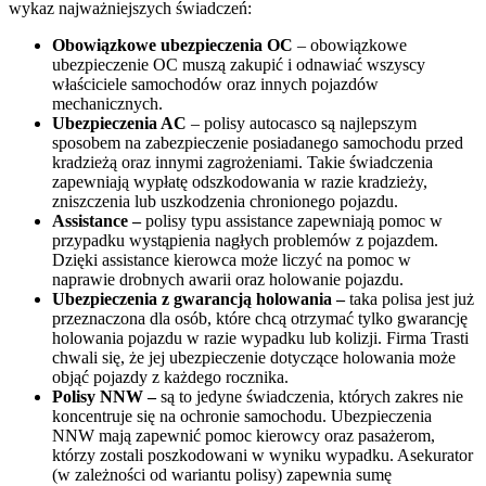
wykaz najważniejszych świadczeń:
Obowiązkowe ubezpieczenia OC
– obowiązkowe
ubezpieczenie OC muszą zakupić i odnawiać wszyscy
właściciele samochodów oraz innych pojazdów
mechanicznych.
Ubezpieczenia AC
– polisy autocasco są najlepszym
sposobem na zabezpieczenie posiadanego samochodu przed
kradzieżą oraz innymi zagrożeniami. Takie świadczenia
zapewniają wypłatę odszkodowania w razie kradzieży,
zniszczenia lub uszkodzenia chronionego pojazdu.
Assistance –
polisy typu assistance zapewniają pomoc w
przypadku wystąpienia nagłych problemów z pojazdem.
Dzięki assistance kierowca może liczyć na pomoc w
naprawie drobnych awarii oraz holowanie pojazdu.
Ubezpieczenia z gwarancją holowania –
taka polisa jest już
przeznaczona dla osób, które chcą otrzymać tylko gwarancję
holowania pojazdu w razie wypadku lub kolizji. Firma Trasti
chwali się, że jej ubezpieczenie dotyczące holowania może
objąć pojazdy z każdego rocznika.
Polisy NNW –
są to jedyne świadczenia, których zakres nie
koncentruje się na ochronie samochodu. Ubezpieczenia
NNW mają zapewnić pomoc kierowcy oraz pasażerom,
którzy zostali poszkodowani w wyniku wypadku. Asekurator
(w zależności od wariantu polisy) zapewnia sumę