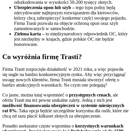
odszkodowania w wysokości 50-200 tysięcy złotych.
Ubezpieczenia opon lub szyb –
tego typu polisy będą
zdecydowanie najlepszym rozwiązaniem dla kierowców,
którzy chcą zabezpieczyć konkretne części swojego pojazdu.
Firma Trasti pozwala na objęcie ochroną opon oraz szyb
zamontowanych w samochodzie.
Zielona karta –
to międzynarodowy odpowiednik OC, który
jest niezbędny w krajach, gdzie polskie OC nie będzie
honorowane.
Co wyróżnia firmę Trasti?
Firma Trasti rozpoczęła działalność w 2021 roku, a więc pojawiła
się nagle na bardzo konkurencyjnym rynku. Aby więc przyciągnąć
uwagę nowych klientów, firma Trasti musiała stworzyć ofertę o
bardzo atrakcyjnych warunkach. Na czym one polegają?
Co jasne, można tutaj wspomnieć o
przystępnych cenach
, ale
oferta Trasti ma też pewne unikalne zalety. Jedną z nich jest
możliwość finansowania ubezpieczeń w systemie miesięcznych
rat 0%.
Taka opcja będzie szczególnie korzystna dla osób, które nie
chcą od razu płacić kilkuset złotych za ubezpieczenie.
Ponadto asekurator często wspomina o
korzystnych warunkach