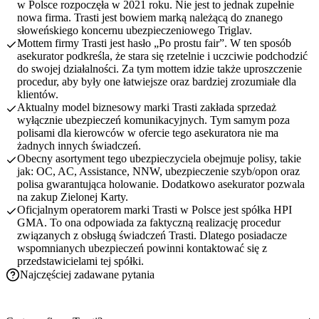
w Polsce rozpoczęła w 2021 roku. Nie jest to jednak zupełnie
nowa firma. Trasti jest bowiem marką należącą do znanego
słoweńskiego koncernu ubezpieczeniowego Triglav.
Mottem firmy Trasti jest hasło „Po prostu fair”. W ten sposób
asekurator podkreśla, że stara się rzetelnie i uczciwie podchodzić
do swojej działalności. Za tym mottem idzie także uproszczenie
procedur, aby były one łatwiejsze oraz bardziej zrozumiałe dla
klientów.
Aktualny model biznesowy marki Trasti zakłada sprzedaż
wyłącznie ubezpieczeń komunikacyjnych. Tym samym poza
polisami dla kierowców w ofercie tego asekuratora nie ma
żadnych innych świadczeń.
Obecny asortyment tego ubezpieczyciela obejmuje polisy, takie
jak: OC, AC, Assistance, NNW, ubezpieczenie szyb/opon oraz
polisa gwarantująca holowanie. Dodatkowo asekurator pozwala
na zakup Zielonej Karty.
Oficjalnym operatorem marki Trasti w Polsce jest spółka HPI
GMA. To ona odpowiada za faktyczną realizację procedur
związanych z obsługą świadczeń Trasti. Dlatego posiadacze
wspomnianych ubezpieczeń powinni kontaktować się z
przedstawicielami tej spółki.
Najczęściej zadawane pytania