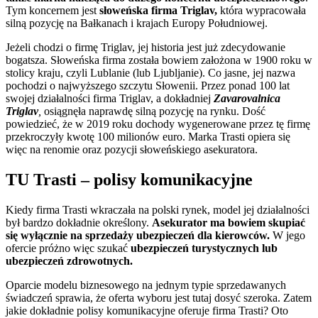
Tym koncernem jest
słoweńska firma Triglav,
która wypracowała
silną pozycję na Bałkanach i krajach Europy Południowej.
Jeżeli chodzi o firmę Triglav, jej historia jest już zdecydowanie
bogatsza. Słoweńska firma została bowiem założona w 1900 roku w
stolicy kraju, czyli Lublanie (lub Ljubljanie). Co jasne, jej nazwa
pochodzi o najwyższego szczytu Słowenii. Przez ponad 100 lat
swojej działalności firma Triglav, a dokładniej
Zavarovalnica
Triglav
,
osiągnęła naprawdę silną pozycję na rynku. Dość
powiedzieć, że w 2019 roku dochody wygenerowane przez tę firmę
przekroczyły kwotę 100 milionów euro. Marka Trasti opiera się
więc na renomie oraz pozycji słoweńskiego asekuratora.
TU Trasti – polisy komunikacyjne
Kiedy firma Trasti wkraczała na polski rynek, model jej działalności
był bardzo dokładnie określony.
Asekurator ma bowiem skupiać
się wyłącznie na sprzedaży ubezpieczeń dla kierowców.
W jego
ofercie próżno więc szukać
ubezpieczeń turystycznych lub
ubezpieczeń zdrowotnych.
Oparcie modelu biznesowego na jednym typie sprzedawanych
świadczeń sprawia, że oferta wyboru jest tutaj dosyć szeroka. Zatem
jakie dokładnie polisy komunikacyjne oferuje firma Trasti? Oto