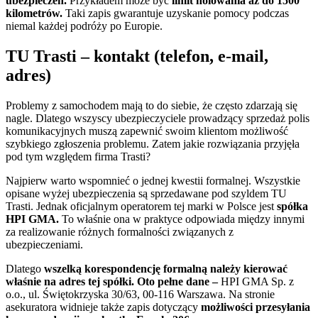
ubezpieczeń.
Przykładem może być
limit holowania aż do 1500
kilometrów.
Taki zapis gwarantuje uzyskanie pomocy podczas
niemal każdej podróży po Europie.
TU Trasti – kontakt (telefon, e-mail,
adres)
Problemy z samochodem mają to do siebie, że często zdarzają się
nagle. Dlatego wszyscy ubezpieczyciele prowadzący sprzedaż polis
komunikacyjnych muszą zapewnić swoim klientom możliwość
szybkiego zgłoszenia problemu. Zatem jakie rozwiązania przyjęła
pod tym względem firma Trasti?
Najpierw warto wspomnieć o jednej kwestii formalnej. Wszystkie
opisane wyżej ubezpieczenia są sprzedawane pod szyldem TU
Trasti. Jednak oficjalnym operatorem tej marki w Polsce jest
spółka
HPI GMA.
To właśnie ona w praktyce odpowiada między innymi
za realizowanie różnych formalności związanych z
ubezpieczeniami.
Dlatego
wszelką korespondencję formalną należy kierować
właśnie na adres tej spółki. Oto pełne dane –
HPI GMA Sp. z
o.o., ul. Świętokrzyska 30/63, 00-116 Warszawa. Na stronie
asekuratora widnieje także zapis dotyczący
możliwości przesyłania