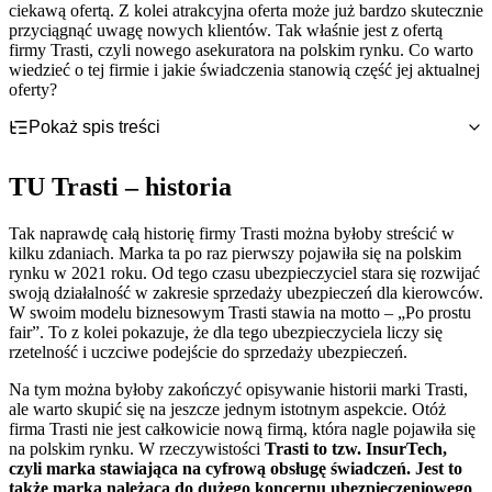
ciekawą ofertą. Z kolei atrakcyjna oferta może już bardzo skutecznie
przyciągnąć uwagę nowych klientów. Tak właśnie jest z ofertą
firmy Trasti, czyli nowego asekuratora na polskim rynku. Co warto
wiedzieć o tej firmie i jakie świadczenia stanowią część jej aktualnej
oferty?
Pokaż spis treści
TU Trasti – historia
TU Trasti – polisy komunikacyjne
TU Trasti – historia
Co wyróżnia firmę Trasti?
TU Trasti – kontakt (telefon, e-mail, adres)
Jak przebiega zgłoszenie i likwidacja szkody w Trasti?
Tak naprawdę całą historię firmy Trasti można byłoby streścić w
Wypowiedzenie OC Trasti
kilku zdaniach. Marka ta po raz pierwszy pojawiła się na polskim
rynku w 2021 roku. Od tego czasu ubezpieczyciel stara się rozwijać
swoją działalność w zakresie sprzedaży ubezpieczeń dla kierowców.
W swoim modelu biznesowym Trasti stawia na motto – „Po prostu
fair”. To z kolei pokazuje, że dla tego ubezpieczyciela liczy się
rzetelność i uczciwe podejście do sprzedaży ubezpieczeń.
Na tym można byłoby zakończyć opisywanie historii marki Trasti,
ale warto skupić się na jeszcze jednym istotnym aspekcie. Otóż
firma Trasti nie jest całkowicie nową firmą, która nagle pojawiła się
na polskim rynku. W rzeczywistości
Trasti to tzw. InsurTech,
czyli marka stawiająca na cyfrową obsługę świadczeń. Jest to
także marka należąca do dużego koncernu ubezpieczeniowego
.