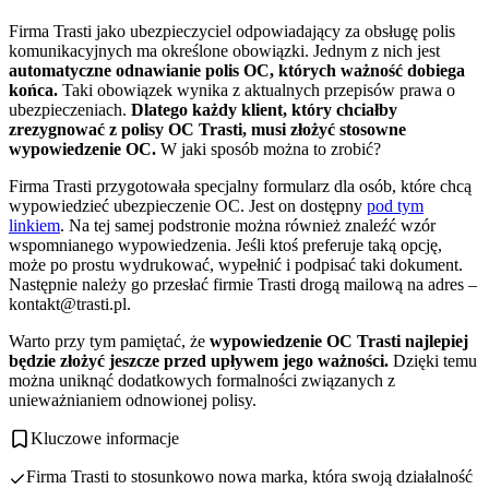
Firma Trasti jako ubezpieczyciel odpowiadający za obsługę polis
komunikacyjnych ma określone obowiązki. Jednym z nich jest
automatyczne odnawianie polis OC, których ważność dobiega
końca.
Taki obowiązek wynika z aktualnych przepisów prawa o
ubezpieczeniach.
Dlatego każdy klient, który chciałby
zrezygnować z polisy OC Trasti, musi złożyć stosowne
wypowiedzenie OC.
W jaki sposób można to zrobić?
Firma Trasti przygotowała specjalny formularz dla osób, które chcą
wypowiedzieć ubezpieczenie OC. Jest on dostępny
pod tym
linkiem
. Na tej samej podstronie można również znaleźć wzór
wspomnianego wypowiedzenia. Jeśli ktoś preferuje taką opcję,
może po prostu wydrukować, wypełnić i podpisać taki dokument.
Następnie należy go przesłać firmie Trasti drogą mailową na adres –
kontakt@trasti.pl
.
Warto przy tym pamiętać, że
wypowiedzenie OC Trasti najlepiej
będzie złożyć jeszcze przed upływem jego ważności.
Dzięki temu
można uniknąć dodatkowych formalności związanych z
unieważnianiem odnowionej polisy.
Kluczowe informacje
Firma Trasti to stosunkowo nowa marka, która swoją działalność