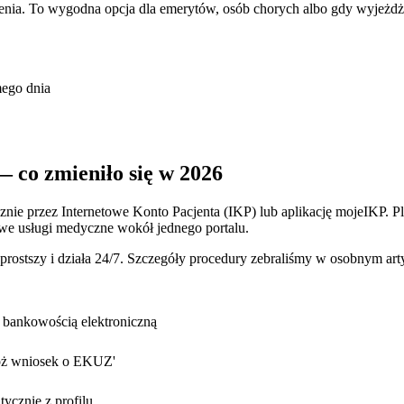
a. To wygodna opcja dla emerytów, osób chorych albo gdy wyjeżdżasz
ego dnia
 co zmieniło się w 2026
znie przez Internetowe Konto Pacjenta (IKP) lub aplikację mojeIKP. 
owe usługi medyczne wokół jednego portalu.
 prostszy i działa 24/7. Szczegóły procedury zebraliśmy w osobnym art
b bankowością elektroniczną
Złóż wniosek o EKUZ'
ycznie z profilu