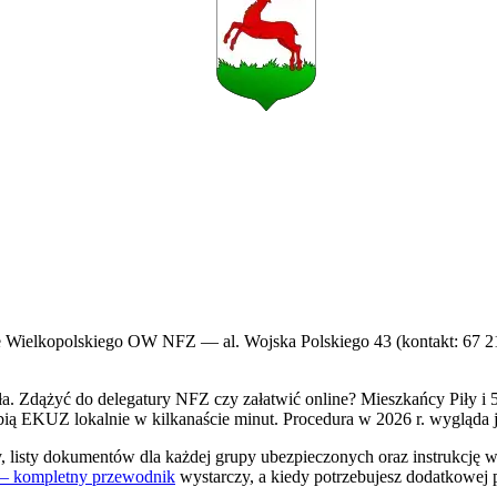
 Wielkopolskiego OW NFZ — al. Wojska Polskiego 43 (kontakt: 67 212
sła. Zdążyć do delegatury NFZ czy załatwić online? Mieszkańcy Piły i
ią EKUZ lokalnie w kilkanaście minut. Procedura w 2026 r. wygląda je
cy, listy dokumentów dla każdej grupy ubezpieczonych oraz instrukcj
 kompletny przewodnik
wystarczy, a kiedy potrzebujesz dodatkowej p