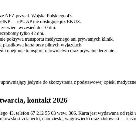
ze NFZ przy al. Wojska Polskiego 43.
mojeIKP — ePUAP nie obsługuje już EKUZ.
czerwiec–wrzesień do 10 dni.
bezrobotny tylko 42 dni.
e pokrywa transportu medycznego ani prywatnych klinik.
k plastikowa karta przy pilnych wyjazdach.
ń i obejmuje transport, ratownictwo oraz prywatne leczenie.
ęki
26
ubezpieczonych
rawniający jedynie do skorzystania z podstawowej opieki medycznej
czta
lskiego
twarcia, kontakt 2026
ego 43, telefon 67 212 55 03 wew. 306. Karta jest wydawana od ręki
nkowsko-trzcianecki, chodzieski, wągrowiecki oraz złotowski — łączn