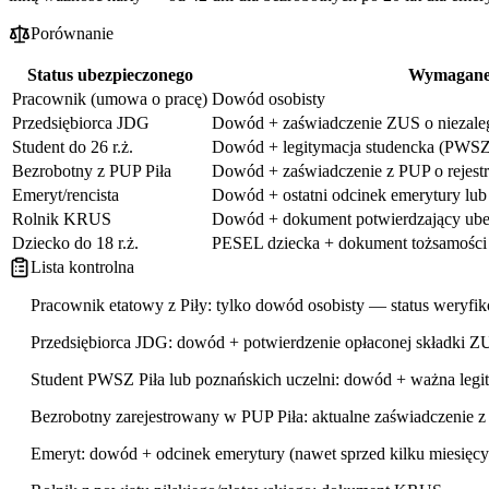
Porównanie
Status ubezpieczonego
Wymagane
Pracownik (umowa o pracę)
Dowód osobisty
Przedsiębiorca JDG
Dowód + zaświadczenie ZUS o niezalega
Student do 26 r.ż.
Dowód + legitymacja studencka (PWSZ 
Bezrobotny z PUP Piła
Dowód + zaświadczenie z PUP o rejestr
Emeryt/rencista
Dowód + ostatni odcinek emerytury lub
Rolnik KRUS
Dowód + dokument potwierdzający ub
Dziecko do 18 r.ż.
PESEL dziecka + dokument tożsamości 
Lista kontrolna
Pracownik etatowy z Piły: tylko dowód osobisty — status wery
Przedsiębiorca JDG: dowód + potwierdzenie opłaconej składki ZU
Student PWSZ Piła lub poznańskich uczelni: dowód + ważna legi
Bezrobotny zarejestrowany w PUP Piła: aktualne zaświadczenie z
Emeryt: dowód + odcinek emerytury (nawet sprzed kilku miesięcy