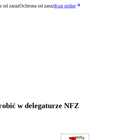
 od zaraz
Ochrona od zaraz
Kup polisę
robić w delegaturze NFZ