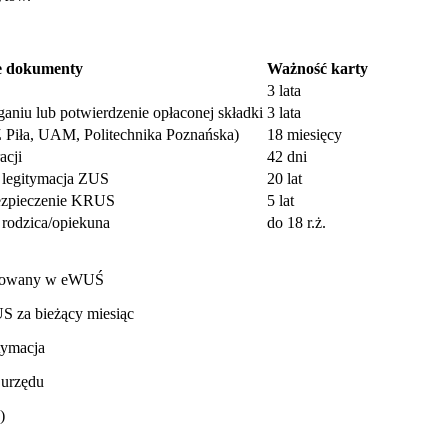
 dokumenty
Ważność karty
3 lata
niu lub potwierdzenie opłaconej składki
3 lata
Piła, UAM, Politechnika Poznańska)
18 miesięcy
acji
42 dni
 legitymacja ZUS
20 lat
ezpieczenie KRUS
5 lat
rodzica/opiekuna
do 18 r.ż.
fikowany w eWUŚ
S za bieżący miesiąc
tymacja
 urzędu
)