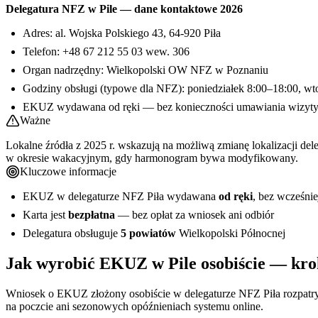
Delegatura NFZ w Pile — dane kontaktowe 2026
Adres: al. Wojska Polskiego 43, 64-920 Piła
Telefon: +48 67 212 55 03 wew. 306
Organ nadrzędny: Wielkopolski OW NFZ w Poznaniu
Godziny obsługi (typowe dla NFZ): poniedziałek 8:00–18:00, wt
EKUZ wydawana od ręki — bez konieczności umawiania wizyt
Ważne
Lokalne źródła z 2025 r. wskazują na możliwą zmianę lokalizacji de
w okresie wakacyjnym, gdy harmonogram bywa modyfikowany.
Kluczowe informacje
EKUZ w delegaturze NFZ Piła wydawana
od ręki
, bez wcześni
Karta jest
bezpłatna
— bez opłat za wniosek ani odbiór
Delegatura obsługuje
5 powiatów
Wielkopolski Północnej
Jak wyrobić EKUZ w Pile osobiście — krok
Wniosek o EKUZ złożony osobiście w delegaturze NFZ Piła rozpatrywa
na poczcie ani sezonowych opóźnieniach systemu online.