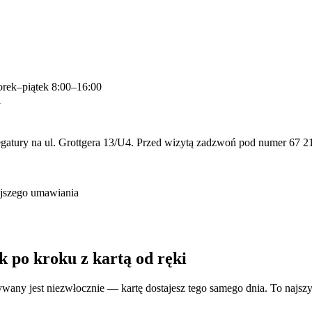
orek–piątek 8:00–16:00
y
legatury na ul. Grottgera 13/U4. Przed wizytą zadzwoń pod numer 67 2
ejszego umawiania
 po kroku z kartą od ręki
ny jest niezwłocznie — kartę dostajesz tego samego dnia. To najszybsz