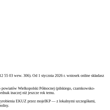
 55 03 wew. 306). Od 1 stycznia 2026 r. wniosek online składasz
 5 powiatów Wielkopolski Północnej (pilskiego, czarnkowsko-
dnak inaczej niż jeszcze rok temu.
ę wyrobienia EKUZ przez mojeIKP — z lokalnymi szczegółami,
olisy.