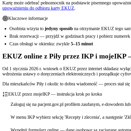
Kartę może odebrać pełnomocnik na podstawie pisemnego upoważnieni
upoważnieniu do odbioru karty EKUZ
.
Kluczowe informacje
Osobista wizyta to
jedyny sposób
na otrzymanie EKUZ tego sam
Brak rezerwacji — przyjdź w godzinach pracy i pobierz numerek
Czas obsługi w okienku: zwykle
5–15 minut
EKUZ online z Piły przez IKP i mojeIKP —
Od 1 stycznia 2026 r. wniosek o EKUZ przez internet składasz wyłąc
wdrożenia ustawy o doręczeniach elektronicznych i porządkuje cyfr
Dla mieszkańców Piły i okolic to dobra wiadomość — proces stał się
EKUZ przez mojeIKP — instrukcja krok po kroku
Zaloguj się na pacjent.gov.pl profilem zaufanym, e-dowodem lu
W menu IKP wybierz sekcję 'Recepty i zlecenia', a następnie '
Wypełnij formularz online — dane osobowe są zaciągane automat