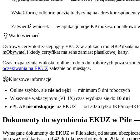
Wskaż formę odbioru: pocztą tradycyjną na adres korespondency
Zatwierdź wniosek — w aplikacji mojeIKP możesz dodatkowo w
Warto wiedzieć
Cyfrowy certyfikat zastępujący EKUZ w aplikacji mojeIKP działa na
mObywatel
i kiedy certyfikat ma sens zamiast plastikowej karty.
Czas rozpatrzenia wniosku online to do 5 dni roboczych poza sezo
oczekiwania na EKUZ
zależnie od miesiąca.
Kluczowe informacje
Online szybko, ale
nie od ręki
— minimum 5 dni roboczych
W sezonie wakacyjnym (VI–IX) czas wydłuża się do
10 dni
ePUAP
nie obsługuje
już EKUZ — od 2026 tylko IKP/mojeIKP
Dokumenty do wyrobienia EKUZ w Pile — 
Wymagane dokumenty do EKUZ w Pile zależą od statusu ubezpieczen
inną ważność karty — od 42 dni dla bezrobotnych po 20 lat dla emer