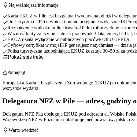
Najważniejsze informacje
Karta EKUZ w Pile jest bezpłatna i wydawana od ręki w delegatur
Od 1 stycznia 2026 r. wnioski online przyjmuje wyłącznie IKP/
Rozpatrzenie wniosku online trwa 5–10 dni roboczych, w sezonie 
Ważność karty zależy od statusu: pracownik 3 lata, emeryt 20 lat, 
EKUZ działa wyłącznie w publicznych placówkach UE/EFTA — ni
Cyfrowy certyfikat w mojeIKP generujesz natychmiast — działa ja
Polisa turystyczna uzupełniająca EKUZ kosztuje 30–50 zł za tydzie
Pokaż spis treści
Delegatura NFZ w Pile — adres, godziny otwarcia, kontakt 2026
Jak wyrobić EKUZ w Pile osobiście — krok po kroku z kartą od r
Pamiętaj!
EKUZ online z Piły przez IKP i mojeIKP — co zmieniło się w 20
Dokumenty do wyrobienia EKUZ w Pile — checklista per grupa 
Europejska Karta Ubezpieczenia Zdrowotnego (EKUZ) to dokument up
Porównanie metod wyrobienia EKUZ w Pile — osobiście, IKP, po
wszystkie wydatki!
Najczęstsze błędy mieszkańców Piły przy wyrabianiu EKUZ
EKUZ vs prywatna polisa turystyczna dla mieszkańców regionu pi
Delegatura NFZ w Pile — adres, godziny o
Wyjazd z Piły za 24-48 godzin bez EKUZ — co zrobić
Co warto zapamiętać o karcie EKUZ w Pile
Delegatura NFZ Piła obsługuje EKUZ pod adresem al. Wojska Polski
Wojewódzki NFZ w Poznaniu i obsługuje pięć powiatów: pilski, czar
Warto wiedzieć