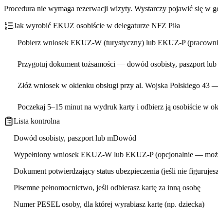
Procedura nie wymaga rezerwacji wizyty. Wystarczy pojawić się w go
Jak wyrobić EKUZ osobiście w delegaturze NFZ Piła
Pobierz wniosek EKUZ-W (turystyczny) lub EKUZ-P (pracowniczy
Przygotuj dokument tożsamości — dowód osobisty, paszport l
Złóż wniosek w okienku obsługi przy al. Wojska Polskiego 43 
Poczekaj 5–15 minut na wydruk karty i odbierz ją osobiście w o
Lista kontrolna
Dowód osobisty, paszport lub mDowód
Wypełniony wniosek EKUZ-W lub EKUZ-P (opcjonalnie — można
Dokument potwierdzający status ubezpieczenia (jeśli nie figuruj
Pisemne pełnomocnictwo, jeśli odbierasz kartę za inną osobę
Numer PESEL osoby, dla której wyrabiasz kartę (np. dziecka)