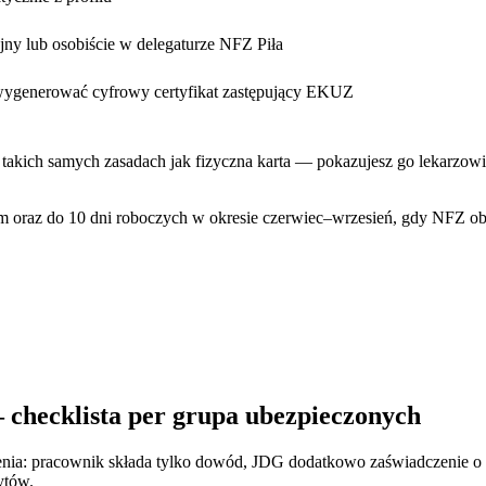
jny lub osobiście w delegaturze NFZ Piła
ygenerować cyfrowy certyfikat zastępujący EKUZ
 takich samych zasadach jak fizyczna karta — pokazujesz go lekarzo
nem oraz do 10 dni roboczych w okresie czerwiec–wrzesień, gdy NFZ
checklista per grupa ubezpieczonych
ia: pracownik składa tylko dowód, JDG dodatkowo zaświadczenie o o
ytów.