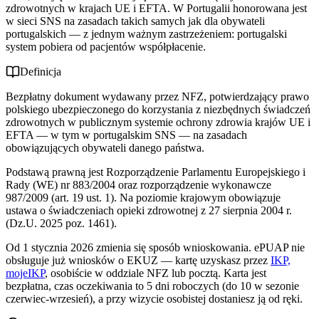
zdrowotnych w krajach UE i EFTA. W Portugalii honorowana jest
EKUZ vs prywatna polisa turystyczna do Portugalii — pełne
w sieci SNS na zasadach takich samych jak dla obywateli
porównanie 2026
portugalskich — z jednym ważnym zastrzeżeniem: portugalski
Najczęstsze błędy polskich turystów z EKUZ w Portugalii
system pobiera od pacjentów współpłacenie.
Co zrobić, gdy lekarz odmówi przyjęcia EKUZ — procedura
awaryjna
Definicja
Bezpłatny dokument wydawany przez NFZ, potwierdzający prawo
polskiego ubezpieczonego do korzystania z niezbędnych świadczeń
zdrowotnych w publicznym systemie ochrony zdrowia krajów UE i
EFTA — w tym w portugalskim SNS — na zasadach
obowiązujących obywateli danego państwa.
Podstawą prawną jest Rozporządzenie Parlamentu Europejskiego i
Rady (WE) nr 883/2004 oraz rozporządzenie wykonawcze
987/2009 (art. 19 ust. 1). Na poziomie krajowym obowiązuje
ustawa o świadczeniach opieki zdrowotnej z 27 sierpnia 2004 r.
(Dz.U. 2025 poz. 1461).
Od 1 stycznia 2026 zmienia się sposób wnioskowania. ePUAP nie
obsługuje już wniosków o EKUZ — kartę uzyskasz przez
IKP,
mojeIKP
, osobiście w oddziale NFZ lub pocztą. Karta jest
bezpłatna, czas oczekiwania to 5 dni roboczych (do 10 w sezonie
czerwiec-wrzesień), a przy wizycie osobistej dostaniesz ją od ręki.