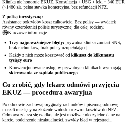
Klinika nie honoruje EKUZ. Konsultacja + USG + leki = 340 EUR
(~1480 zł), pełna stawka komercyjna, bez refundacji NFZ.
Z polisą turystyczną:
Assistance pokryłoby koszt całkowicie. Bez polisy — wydatek
równy czteroletniej polisie turystycznej dla całej rodziny.
Kluczowe informacje
Trzy najpoważniejsze błędy:
prywatna klinika zamiast SNS,
brak rachunków, brak polisy uzupełniającej
Każdy z nich może kosztować od
kilkuset do kilkunastu
tysięcy euro
Konwencjonowane usługi w prywatnych klinikach wymagają
skierowania ze szpitala publicznego
Co zrobić, gdy lekarz odmówi przyjęcia
EKUZ — procedura awaryjna
Po odmowie zachowaj oryginały rachunków i pisemną odmowę —
masz 6 miesięcy na złożenie wniosku o zwrot kosztów do NFZ.
Odmowa zdarza się rzadko, ale jest możliwa: nieczytelne dane na
karcie, podejrzenie nieaktualności, zwykły błąd w rejestracji.