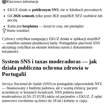
Kluczowe informacje
EKUZ działa w
publicznym SNS
, nie w klinikach prywatnych
Od
2026 wniosek
tylko przez IKP, mojeIKP, NFZ osobiście lub
pocztą
Karta jest
bezpłatna
— koszt to czas, nie pieniądze
Warto wiedzieć
Cyfrowy certyfikat zastępujący EKUZ działa w aplikacji mojeIKP
— smartfon zamiast plastikowej karty. Portugalskie placówki SNS
akceptują certyfikat na ekranie telefonu razem z dokumentem
tożsamości.
System SNS i taxas moderadoras — jak
działa publiczna ochrona zdrowia w
Portugalii
Serviço Nacional de Saúde
(SNS) to portugalski odpowiednik NFZ
— finansowany z budżetu państwa, ale z ważną różnicą: pacjent
uczestniczy w kosztach świadczeń. SNS pobiera
taxas
moderadoras
(4,50–25 EUR) także od pacjentów z EKUZ. Z opłat
ustawowo zwolnione są dzieci do 18 lat i kobiety w ciąży.