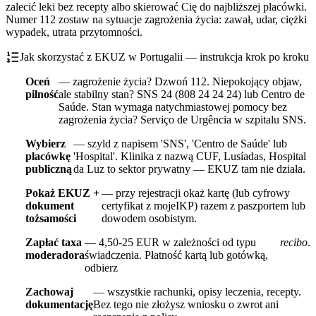
zalecić leki bez recepty albo skierować Cię do najbliższej placówki.
Numer 112 zostaw na sytuacje zagrożenia życia: zawał, udar, ciężki
wypadek, utrata przytomności.
Jak skorzystać z EKUZ w Portugalii — instrukcja krok po kroku
Oceń
— zagrożenie życia? Dzwoń 112. Niepokojący objaw,
pilność
ale stabilny stan? SNS 24 (808 24 24 24) lub Centro de
Saúde. Stan wymaga natychmiastowej pomocy bez
zagrożenia życia? Serviço de Urgência w szpitalu SNS.
Wybierz
— szyld z napisem 'SNS', 'Centro de Saúde' lub
placówkę
'Hospital'. Klinika z nazwą CUF, Lusíadas, Hospital
publiczną
da Luz to sektor prywatny — EKUZ tam nie działa.
Pokaż EKUZ +
— przy rejestracji okaż kartę (lub cyfrowy
dokument
certyfikat z mojeIKP) razem z paszportem lub
tożsamości
dowodem osobistym.
Zapłać taxa
— 4,50-25 EUR w zależności od typu
recibo
.
moderadora
świadczenia. Płatność kartą lub gotówką,
odbierz
Zachowaj
— wszystkie rachunki, opisy leczenia, recepty.
dokumentację
Bez tego nie złożysz wniosku o zwrot ani