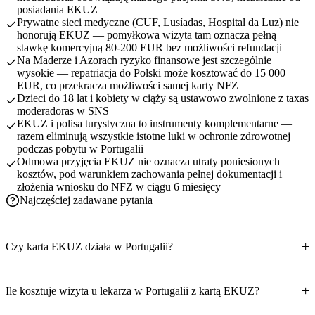
posiadania EKUZ
Prywatne sieci medyczne (CUF, Lusíadas, Hospital da Luz) nie
honorują EKUZ — pomyłkowa wizyta tam oznacza pełną
stawkę komercyjną 80-200 EUR bez możliwości refundacji
Na Maderze i Azorach ryzyko finansowe jest szczególnie
wysokie — repatriacja do Polski może kosztować do 15 000
EUR, co przekracza możliwości samej karty NFZ
Dzieci do 18 lat i kobiety w ciąży są ustawowo zwolnione z taxas
moderadoras w SNS
EKUZ i polisa turystyczna to instrumenty komplementarne —
razem eliminują wszystkie istotne luki w ochronie zdrowotnej
podczas pobytu w Portugalii
Odmowa przyjęcia EKUZ nie oznacza utraty poniesionych
kosztów, pod warunkiem zachowania pełnej dokumentacji i
złożenia wniosku do NFZ w ciągu 6 miesięcy
Najczęściej zadawane pytania
Czy karta EKUZ działa w Portugalii?
Ile kosztuje wizyta u lekarza w Portugalii z kartą EKUZ?