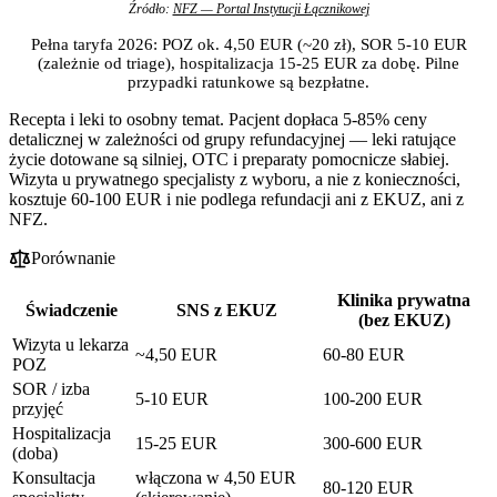
Źródło:
NFZ — Portal Instytucji Łącznikowej
Pełna taryfa 2026: POZ ok. 4,50 EUR (~20 zł), SOR 5-10 EUR
(zależnie od triage), hospitalizacja 15-25 EUR za dobę. Pilne
przypadki ratunkowe są bezpłatne.
Recepta i leki to osobny temat. Pacjent dopłaca 5-85% ceny
detalicznej w zależności od grupy refundacyjnej — leki ratujące
życie dotowane są silniej, OTC i preparaty pomocnicze słabiej.
Wizyta u prywatnego specjalisty z wyboru, a nie z konieczności,
kosztuje 60-100 EUR i nie podlega refundacji ani z EKUZ, ani z
NFZ.
Porównanie
Klinika prywatna
Świadczenie
SNS z EKUZ
(bez EKUZ)
Wizyta u lekarza
~4,50 EUR
60-80 EUR
POZ
SOR / izba
5-10 EUR
100-200 EUR
przyjęć
Hospitalizacja
15-25 EUR
300-600 EUR
(doba)
Konsultacja
włączona w 4,50 EUR
80-120 EUR