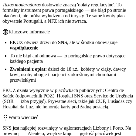
Taxas moderadoras
dosłownie znaczą 'opłaty regulacyjne'. To
formalny instrument prawa portugalskiego — nie błąd po stronie
placówki, nie próba wyłudzenia od turysty. Te same kwoty płacą
obywatele Portugalii, a NFZ ich nie zwraca.
Kluczowe informacje
EKUZ otwiera drzwi do
SNS
, ale w środku obowiązuje
współpłacenie
To nie błąd ani odmowa — to portugalskie prawo dotyczące
każdego pacjenta
Zwolnieni z opłat:
dzieci do 18 r.ż., kobiety w ciąży, dawcy
krwi, osoby ubogie i pacjenci z określonymi chorobami
przewlekłymi
EKUZ działa wyłącznie w placówkach publicznych: Centro de
Saúde (odpowiednik POZ), Hospital SNS oraz Serviço de Urgência
(SOR — izba przyjęć). Prywatne sieci, takie jak CUF, Lusíadas czy
Hospital da Luz, nie honorują karty pod żadną postacią.
Warto wiedzieć
SNS jest najlepiej rozwinięty w aglomeracjach Lizbony i Porto. Na
prowincji — Alentejo, wnętrze kraju — gęstość placówek jest