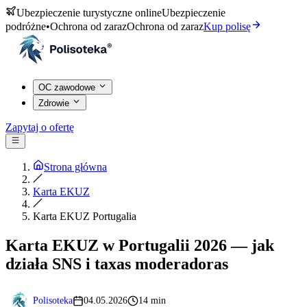
Ubezpieczenie turystyczne online
Ubezpieczenie
podróżne
•
Ochrona od zaraz
Ochrona od zaraz
Kup polisę
OC zawodowe
Zdrowie
Zapytaj o ofertę
Strona główna
Karta EKUZ
Karta EKUZ Portugalia
Karta EKUZ w Portugalii 2026 — jak
działa SNS i taxas moderadoras
Polisoteka
04.05.2026
14 min