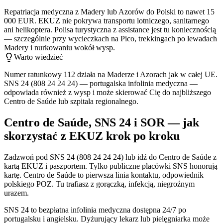
Repatriacja medyczna z Madery lub Azorów do Polski to nawet 15
000 EUR. EKUZ nie pokrywa transportu lotniczego, sanitarnego
ani helikoptera. Polisa turystyczna z assistance jest tu koniecznością
— szczególnie przy wycieczkach na Pico, trekkingach po lewadach
Madery i nurkowaniu wokół wysp.
Warto wiedzieć
Numer ratunkowy 112 działa na Maderze i Azorach jak w całej UE.
SNS 24 (808 24 24 24) — portugalska infolinia medyczna —
odpowiada również z wysp i może skierować Cię do najbliższego
Centro de Saúde lub szpitala regionalnego.
Centro de Saúde, SNS 24 i SOR — jak
skorzystać z EKUZ krok po kroku
Zadzwoń pod SNS 24 (808 24 24 24) lub idź do Centro de Saúde z
kartą EKUZ i paszportem. Tylko publiczne placówki SNS honorują
kartę. Centro de Saúde to pierwsza linia kontaktu, odpowiednik
polskiego POZ. Tu trafiasz z gorączką, infekcją, niegroźnym
urazem.
SNS 24 to bezpłatna infolinia medyczna dostępna 24/7 po
portugalsku i angielsku. Dyżurujący lekarz lub pielęgniarka może