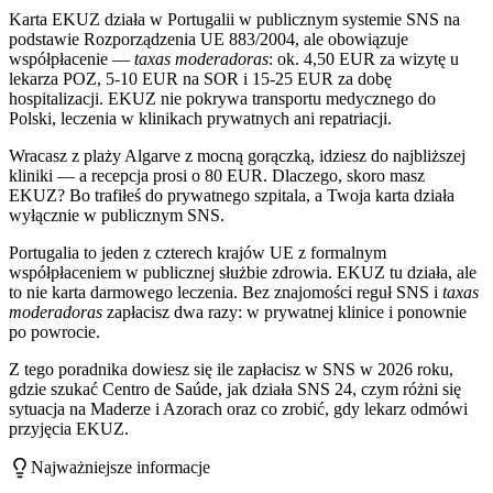
Karta EKUZ działa w Portugalii w publicznym systemie SNS na
podstawie Rozporządzenia UE 883/2004, ale obowiązuje
współpłacenie —
taxas moderadoras
: ok. 4,50 EUR za wizytę u
lekarza POZ, 5-10 EUR na SOR i 15-25 EUR za dobę
hospitalizacji. EKUZ nie pokrywa transportu medycznego do
Polski, leczenia w klinikach prywatnych ani repatriacji.
Wracasz z plaży Algarve z mocną gorączką, idziesz do najbliższej
kliniki — a recepcja prosi o 80 EUR. Dlaczego, skoro masz
EKUZ? Bo trafiłeś do prywatnego szpitala, a Twoja karta działa
wyłącznie w publicznym SNS.
Portugalia to jeden z czterech krajów UE z formalnym
współpłaceniem w publicznej służbie zdrowia. EKUZ tu działa, ale
to nie karta darmowego leczenia. Bez znajomości reguł SNS i
taxas
moderadoras
zapłacisz dwa razy: w prywatnej klinice i ponownie
po powrocie.
Z tego poradnika dowiesz się ile zapłacisz w SNS w 2026 roku,
gdzie szukać Centro de Saúde, jak działa SNS 24, czym różni się
sytuacja na Maderze i Azorach oraz co zrobić, gdy lekarz odmówi
przyjęcia EKUZ.
Najważniejsze informacje