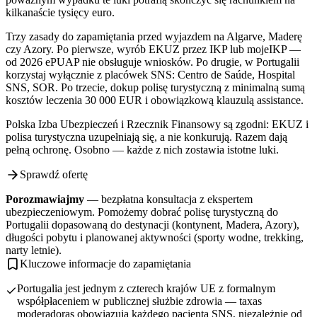
kilkanaście tysięcy euro.
Trzy zasady do zapamiętania przed wyjazdem na Algarve, Maderę
czy Azory. Po pierwsze, wyrób EKUZ przez IKP lub mojeIKP —
od 2026 ePUAP nie obsługuje wniosków. Po drugie, w Portugalii
korzystaj wyłącznie z placówek SNS: Centro de Saúde, Hospital
SNS, SOR. Po trzecie, dokup polisę turystyczną z minimalną sumą
kosztów leczenia 30 000 EUR i obowiązkową klauzulą assistance.
Polska Izba Ubezpieczeń i Rzecznik Finansowy są zgodni: EKUZ i
polisa turystyczna uzupełniają się, a nie konkurują. Razem dają
pełną ochronę. Osobno — każde z nich zostawia istotne luki.
Sprawdź ofertę
Porozmawiajmy
— bezpłatna konsultacja z ekspertem
ubezpieczeniowym. Pomożemy dobrać polisę turystyczną do
Portugalii dopasowaną do destynacji (kontynent, Madera, Azory),
długości pobytu i planowanej aktywności (sporty wodne, trekking,
narty letnie).
Kluczowe informacje do zapamiętania
Portugalia jest jednym z czterech krajów UE z formalnym
współpłaceniem w publicznej służbie zdrowia — taxas
moderadoras obowiązują każdego pacjenta SNS, niezależnie od