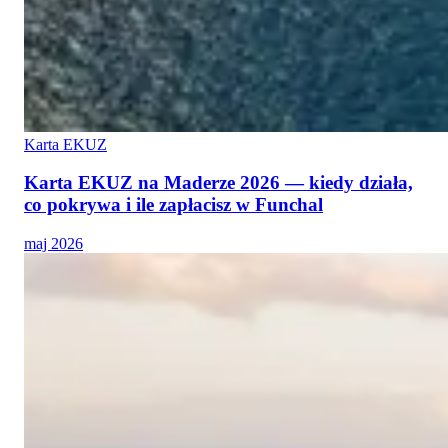
Karta EKUZ
Karta EKUZ na Maderze 2026 — kiedy działa,
co pokrywa i ile zapłacisz w Funchal
maj 2026