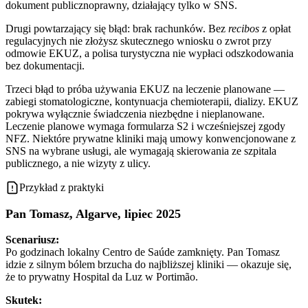
dokument publicznoprawny, działający tylko w SNS.
Drugi powtarzający się błąd: brak rachunków. Bez
recibos
z opłat
regulacyjnych nie złożysz skutecznego wniosku o zwrot przy
odmowie EKUZ, a polisa turystyczna nie wypłaci odszkodowania
bez dokumentacji.
Trzeci błąd to próba używania EKUZ na leczenie planowane —
zabiegi stomatologiczne, kontynuacja chemioterapii, dializy. EKUZ
pokrywa wyłącznie świadczenia niezbędne i nieplanowane.
Leczenie planowe wymaga formularza S2 i wcześniejszej zgody
NFZ. Niektóre prywatne kliniki mają umowy konwencjonowane z
SNS na wybrane usługi, ale wymagają skierowania ze szpitala
publicznego, a nie wizyty z ulicy.
Przykład z praktyki
Pan Tomasz, Algarve, lipiec 2025
Scenariusz:
Po godzinach lokalny Centro de Saúde zamknięty. Pan Tomasz
idzie z silnym bólem brzucha do najbliższej kliniki — okazuje się,
że to prywatny Hospital da Luz w Portimão.
Skutek: