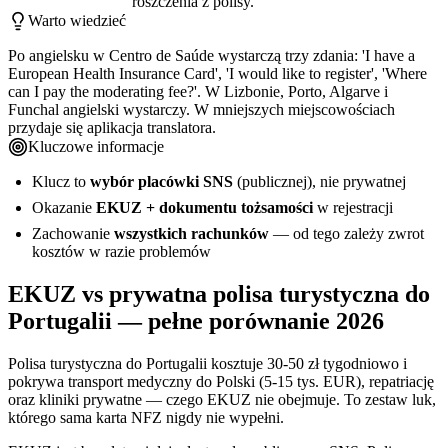
roszczenia z polisy.
Warto wiedzieć
Po angielsku w Centro de Saúde wystarczą trzy zdania: 'I have a
European Health Insurance Card', 'I would like to register', 'Where
can I pay the moderating fee?'. W Lizbonie, Porto, Algarve i
Funchal angielski wystarczy. W mniejszych miejscowościach
przydaje się aplikacja translatora.
Kluczowe informacje
Klucz to
wybór placówki SNS
(publicznej), nie prywatnej
Okazanie
EKUZ + dokumentu tożsamości
w rejestracji
Zachowanie
wszystkich rachunków
— od tego zależy zwrot
kosztów w razie problemów
EKUZ vs prywatna polisa turystyczna do
Portugalii — pełne porównanie 2026
Polisa turystyczna do Portugalii kosztuje 30-50 zł tygodniowo i
pokrywa transport medyczny do Polski (5-15 tys. EUR), repatriację
oraz kliniki prywatne — czego EKUZ nie obejmuje. To zestaw luk,
którego sama karta NFZ nigdy nie wypełni.