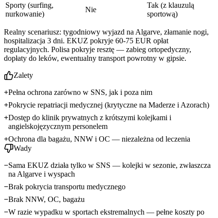
Sporty (surfing,
Tak (z klauzulą
Nie
nurkowanie)
sportową)
Realny scenariusz: tygodniowy wyjazd na Algarve, złamanie nogi,
hospitalizacja 3 dni. EKUZ pokryje 60-75 EUR opłat
regulacyjnych. Polisa pokryje resztę — zabieg ortopedyczny,
dopłaty do leków, ewentualny transport powrotny w gipsie.
Zalety
Pełna ochrona zarówno w SNS, jak i poza nim
Pokrycie repatriacji medycznej (krytyczne na Maderze i Azorach)
Dostęp do klinik prywatnych z krótszymi kolejkami i
angielskojęzycznym personelem
Ochrona dla bagażu, NNW i OC — niezależna od leczenia
Wady
Sama EKUZ działa tylko w SNS — kolejki w sezonie, zwłaszcza
na Algarve i wyspach
Brak pokrycia transportu medycznego
Brak NNW, OC, bagażu
W razie wypadku w sportach ekstremalnych — pełne koszty po