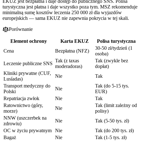
EKUZ jest bezpłatna i daje dostęp do publicznego SNS. Polisa
turystyczna jest płatna i daje wszystko poza tym. MSZ rekomenduje
minimalną sumę kosztów leczenia 250 000 zł dla wyjazdów
europejskich — sama EKUZ nie zapewnia pokrycia w tej skali.
Porównanie
Element ochrony
Karta EKUZ
Polisa turystyczna
30-50 zł/tydzień (1
Cena
Bezpłatna (NFZ)
osoba)
Tak (z taxas
Tak (zwykle bez
Leczenie publiczne SNS
moderadoras)
dopłat)
Kliniki prywatne (CUF,
Nie
Tak
Lusíadas)
Transport medyczny do
Tak (do 5-15 tys.
Nie
Polski
EUR)
Repatriacja zwłok
Nie
Tak
Ratownictwo (góry,
Tak (limit zależny od
Nie
morze)
polisy)
NNW (uszczerbek na
Nie
Tak (5-50 tys. zł)
zdrowiu)
OC w życiu prywatnym
Nie
Tak (do 200 tys. zł)
Bagaż
Nie
Tak (1-5 tys. zł)