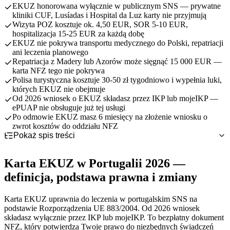
EKUZ honorowana wyłącznie w publicznym SNS — prywatne
kliniki CUF, Lusíadas i Hospital da Luz karty nie przyjmują
Wizyta POZ kosztuje ok. 4,50 EUR, SOR 5-10 EUR,
hospitalizacja 15-25 EUR za każdą dobę
EKUZ nie pokrywa transportu medycznego do Polski, repatriacji
ani leczenia planowego
Repatriacja z Madery lub Azorów może sięgnąć 15 000 EUR —
karta NFZ tego nie pokrywa
Polisa turystyczna kosztuje 30-50 zł tygodniowo i wypełnia luki,
których EKUZ nie obejmuje
Od 2026 wniosek o EKUZ składasz przez IKP lub mojeIKP —
ePUAP nie obsługuje już tej usługi
Po odmowie EKUZ masz 6 miesięcy na złożenie wniosku o
zwrot kosztów do oddziału NFZ
Pokaż spis treści
Karta EKUZ w Portugalii 2026 — definicja, podstawa prawna i
zmiany
Karta EKUZ w Portugalii 2026 —
System SNS i taxas moderadoras — jak działa publiczna ochrona
zdrowia w Portugalii
definicja, podstawa prawna i zmiany
Ile zapłacisz w Portugalii mimo EKUZ — taryfa taxas
moderadoras 2026
Karta EKUZ uprawnia do leczenia w portugalskim SNS na
EKUZ na Maderze i Azorach — specyfika regionów
podstawie Rozporządzenia UE 883/2004. Od 2026 wniosek
autonomicznych
składasz wyłącznie przez IKP lub mojeIKP. To bezpłatny dokument
Centro de Saúde, SNS 24 i SOR — jak skorzystać z EKUZ krok
NFZ, który potwierdza Twoje prawo do niezbędnych świadczeń
po kroku