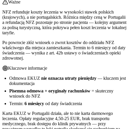
Ważne
NFZ refunduje koszty leczenia w wysokości stawek polskich
(krajowych), a nie portugalskich. Różnica między ceną w Portugalii
a refundacją NFZ pozostaje po stronie pacjenta — kolejny argument
za polisą turystyczną, która pokrywa pełen koszt leczenia w lokalnej
taryfie.
Po powrocie złóż wniosek o zwrot kosztów do oddziału NFZ
właściwego dla miejsca zamieszkania. Termin to 6 miesięcy od daty
świadczenia — wynika z art. 42b ustawy o świadczeniach opieki
zdrowotnej.
Kluczowe informacje
Odmowa EKUZ
nie oznacza utraty pieniędzy
— kluczem jest
dokumentacja
Pisemna odmowa + oryginały rachunków
= skuteczny
wniosek do NFZ
Termin:
6 miesięcy
od daty świadczenia
Karta EKUZ w Portugalii działa, ale to nie karta darmowego
leczenia. Opłaty regulacyjne 4,50-25 EUR, brak transportu
medycznego, brak dostępu do klinik prywatnych — przy
poważnym wypadku te luki potrafią skończyć się rachunkiem na