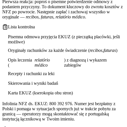
Pierwsza reakcja: poproś o pisemne potwierdzenie odmowy z
podaniem przyczyny. To dokument kluczowy do zwrotu kosztów z
NFZ po powrocie. Następnie zapłać i zachowaj wszystko w
oryginale —
recibos
,
faturas
,
relatório médico
.
Lista kontrolna
Pisemna odmowa przyjęcia EKUZ (z pieczątką placówki, jeśli
możliwe)
Oryginały rachunków za każde świadczenie (
recibos
,
faturas
)
Opis leczenia
relatório
) z diagnozą i wykazem
(
médico
zabiegów
Recepty i rachunki za leki
Skierowania i wyniki badań
Karta EKUZ (kserokopia obu stron)
Infolinia NFZ ds. EKUZ: 800 392 976. Numer jest bezpłatny z
Polski i pomaga w sytuacjach spornych już w trakcie pobytu za
granicą — operatorzy mogą skontaktować się z portugalską
instytucją łącznikową w Twoim imieniu.