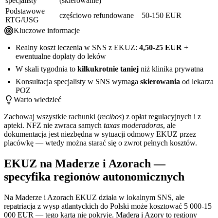
specjalisty
(skierowanie)
Podstawowe
częściowo refundowane
50-150 EUR
RTG/USG
Kluczowe informacje
Realny koszt leczenia w SNS z EKUZ:
4,50-25 EUR
+
ewentualne dopłaty do leków
W skali tygodnia to
kilkukrotnie taniej
niż klinika prywatna
Konsultacja specjalisty w SNS wymaga
skierowania
od lekarza
POZ
Warto wiedzieć
Zachowaj wszystkie rachunki (
recibos
) z opłat regulacyjnych i z
apteki. NFZ nie zwraca samych
taxas moderadoras
, ale
dokumentacja jest niezbędna w sytuacji odmowy EKUZ przez
placówkę — wtedy można starać się o zwrot pełnych kosztów.
EKUZ na Maderze i Azorach —
specyfika regionów autonomicznych
Na Maderze i Azorach EKUZ działa w lokalnym SNS, ale
repatriacja z wysp atlantyckich do Polski może kosztować 5 000-15
000 EUR — tego karta nie pokryje. Madera i Azory to regiony