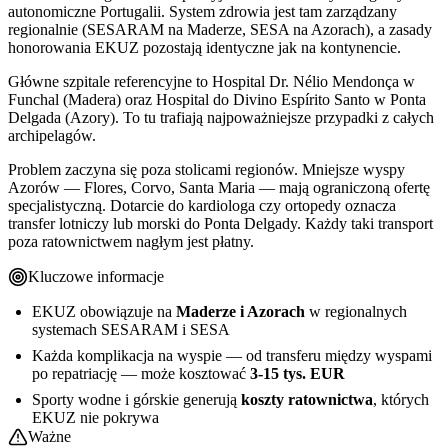
autonomiczne Portugalii. System zdrowia jest tam zarządzany
regionalnie (SESARAM na Maderze, SESA na Azorach), a zasady
honorowania EKUZ pozostają identyczne jak na kontynencie.
Główne szpitale referencyjne to Hospital Dr. Nélio Mendonça w
Funchal (Madera) oraz Hospital do Divino Espírito Santo w Ponta
Delgada (Azory). To tu trafiają najpoważniejsze przypadki z całych
archipelagów.
Problem zaczyna się poza stolicami regionów. Mniejsze wyspy
Azorów — Flores, Corvo, Santa Maria — mają ograniczoną ofertę
specjalistyczną. Dotarcie do kardiologa czy ortopedy oznacza
transfer lotniczy lub morski do Ponta Delgady. Każdy taki transport
poza ratownictwem nagłym jest płatny.
Kluczowe informacje
EKUZ obowiązuje na
Maderze i Azorach
w regionalnych
systemach SESARAM i SESA
Każda komplikacja na wyspie — od transferu między wyspami
po repatriację — może kosztować
3-15 tys. EUR
Sporty wodne i górskie generują
koszty ratownictwa
, których
EKUZ nie pokrywa
Ważne