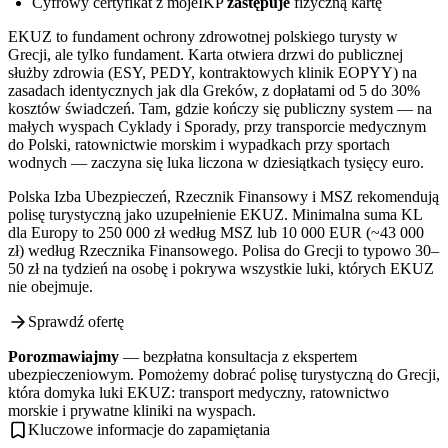
Cyfrowy certyfikat z mojeIKP
zastępuje
fizyczną kartę
EKUZ to fundament ochrony zdrowotnej polskiego turysty w
Grecji, ale tylko fundament. Karta otwiera drzwi do publicznej
służby zdrowia (ESY, PEDY, kontraktowych klinik EOPYY) na
zasadach identycznych jak dla Greków, z dopłatami od 5 do 30%
kosztów świadczeń. Tam, gdzie kończy się publiczny system — na
małych wyspach Cyklady i Sporady, przy transporcie medycznym
do Polski, ratownictwie morskim i wypadkach przy sportach
wodnych — zaczyna się luka liczona w dziesiątkach tysięcy euro.
Polska Izba Ubezpieczeń, Rzecznik Finansowy i MSZ rekomendują
polisę turystyczną jako uzupełnienie EKUZ. Minimalna suma KL
dla Europy to 250 000 zł według MSZ lub 10 000 EUR (~43 000
zł) według Rzecznika Finansowego. Polisa do Grecji to typowo 30–
50 zł na tydzień na osobę i pokrywa wszystkie luki, których EKUZ
nie obejmuje.
Sprawdź ofertę
Porozmawiajmy
— bezpłatna konsultacja z ekspertem
ubezpieczeniowym. Pomożemy dobrać polisę turystyczną do Grecji,
która domyka luki EKUZ: transport medyczny, ratownictwo
morskie i prywatne kliniki na wyspach.
Kluczowe informacje do zapamiętania