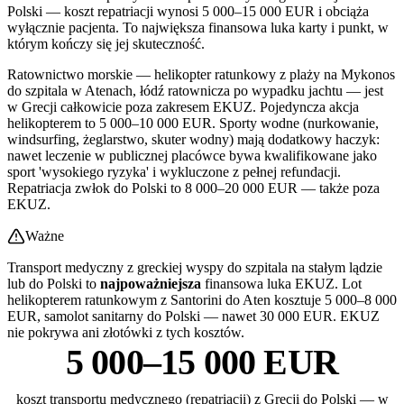
Polski — koszt repatriacji wynosi 5 000–15 000 EUR i obciąża
wyłącznie pacjenta. To największa finansowa luka karty i punkt, w
którym kończy się jej skuteczność.
Ratownictwo morskie — helikopter ratunkowy z plaży na Mykonos
do szpitala w Atenach, łódź ratownicza po wypadku jachtu — jest
w Grecji całkowicie poza zakresem EKUZ. Pojedyncza akcja
helikopterem to 5 000–10 000 EUR. Sporty wodne (nurkowanie,
windsurfing, żeglarstwo, skuter wodny) mają dodatkowy haczyk:
nawet leczenie w publicznej placówce bywa kwalifikowane jako
sport 'wysokiego ryzyka' i wykluczone z pełnej refundacji.
Repatriacja zwłok do Polski to 8 000–20 000 EUR — także poza
EKUZ.
Ważne
Transport medyczny z greckiej wyspy do szpitala na stałym lądzie
lub do Polski to
najpoważniejsza
finansowa luka EKUZ. Lot
helikopterem ratunkowym z Santorini do Aten kosztuje 5 000–8 000
EUR, samolot sanitarny do Polski — nawet 30 000 EUR. EKUZ
nie pokrywa ani złotówki z tych kosztów.
5 000–15 000 EUR
koszt transportu medycznego (repatriacji) z Grecji do Polski — w