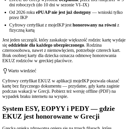
dni roboczych (do 10 dni w sezonie VI–IX)
Od 2026 roku
ePUAP nie jest już dostępny
— wnioski tylko
przez IKP
Cyfrowy certyfikat z mojeIKP jest
honorowany na równi
z
fizyczną kartą
Jest jeden szczegół, który zaskakuje większość rodzin: kartę wydaje
się
oddzielnie dla każdego ubezpieczonego
. Rodzina
czteroosobowa, nawet z niemowlęciem, potrzebuje czterech kart.
Brak osobnej karty dla dziecka oznacza odmowę honorowania
EKUZ rodziców w greckiej placówce.
Warto wiedzieć
Cyfrowy certyfikat EKUZ w aplikacji mojeIKP pozwala okazać
kartę bez fizycznego dokumentu — przydatne, gdy karta zaginie
podczas wakacji w Grecji. Pobierz też wersję offline (PDF) na
wypadek braku internetu na wyspie.
System ESY, EOPYY i PEDY — gdzie
EKUZ jest honorowane w Grecji
Grecka opieka zdrowotna opiera się na trzech filarach, które