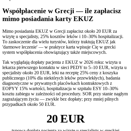
Współpłacenie w Grecji — ile zapłacisz
mimo posiadania karty EKUZ
Mimo posiadania EKUZ w Grecji zapłacisz około 20 EUR za
wizytę u specjalisty, 25% kosztów leków i 10–30% hospitalizacji.
To zaskoczenie dla wielu turystów, którzy traktują EKUZ jak
'darmowe leczenie' — w praktyce karta wpisuje Cię w grecki
system współpłacenia obowiązujący także miejscowych.
Tak wyglądają dopłaty pacjenta z EKUZ w 2026 roku: wizyta u
lekarza pierwszego kontaktu w sieci PEDY to 5–10 EUR, wizyta u
specjalisty około 20 EUR, leki na receptę 25% ceny z koszyka
publicznego (10% dla niektórych leków przewlekłych), badania
diagnostyczne w prywatnych placówkach kontraktowych z
EOPYY 15% wartości, hospitalizacja w szpitalu ESY 10–30%
kosztu zabiegu w zależności od procedury. SOR przy stanie nagłym
zagrażającym życiu — zwykle bez dopłaty; przy mniej pilnych
przypadkach około 50 EUR.
20 EUR
typowa dopłata pacjenta za wizytę u specjalisty w greckiej