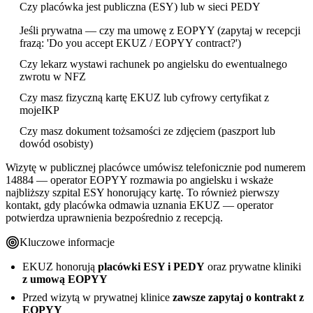
Czy placówka jest publiczna (ESY) lub w sieci PEDY
Jeśli prywatna — czy ma umowę z EOPYY (zapytaj w recepcji
frazą: 'Do you accept EKUZ / EOPYY contract?')
Czy lekarz wystawi rachunek po angielsku do ewentualnego
zwrotu w NFZ
Czy masz fizyczną kartę EKUZ lub cyfrowy certyfikat z
mojeIKP
Czy masz dokument tożsamości ze zdjęciem (paszport lub
dowód osobisty)
Wizytę w publicznej placówce umówisz telefonicznie pod numerem
14884 — operator EOPYY rozmawia po angielsku i wskaże
najbliższy szpital ESY honorujący kartę. To również pierwszy
kontakt, gdy placówka odmawia uznania EKUZ — operator
potwierdza uprawnienia bezpośrednio z recepcją.
Kluczowe informacje
EKUZ honorują
placówki ESY i PEDY
oraz prywatne kliniki
z umową EOPYY
Przed wizytą w prywatnej klinice
zawsze zapytaj o kontrakt z
EOPYY