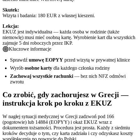
Skutek:
Wizyta i badania: 180 EUR z własnej kieszeni.
Lekcja:
EKUZ jest indywidualna — każda osoba w rodzinie (także
niemowlę) musi mieć osobną kartę. Wyrobienie kart dla wszystkich
zajmuje 5 dni roboczych przez IKP.
Kluczowe informacje
Sprawdź
umowę EOPYY
przed wizytą w prywatnej klinice
Wyrób
osobne karty
dla każdego członka rodziny
Zachowaj wszystkie rachunki
— bez nich NFZ odmówi
zwrotu
Co zrobić, gdy zachorujesz w Grecji —
instrukcja krok po kroku z EKUZ
W nagłej sytuacji medycznej w Grecji zadzwoń pod 166
(pogotowie) lub 14884 (EOPYY) i okaż EKUZ wraz z
dokumentem tożsamości. Procedura jest prosta. Każdy z siedmiu
kroków decyduje o tym, czy karta zadziała i czy odzyskasz koszty
współpłacenia po powrocie do Polski.