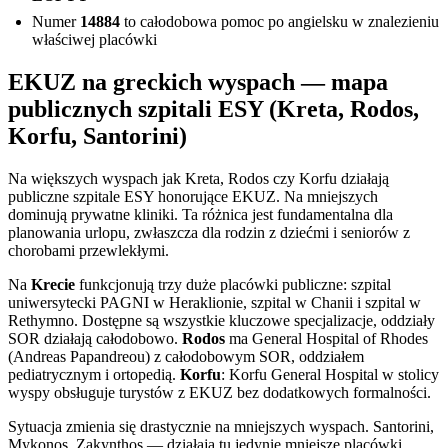
Numer
14884
to całodobowa pomoc po angielsku w znalezieniu
właściwej placówki
EKUZ na greckich wyspach — mapa
publicznych szpitali ESY (Kreta, Rodos,
Korfu, Santorini)
Na większych wyspach jak Kreta, Rodos czy Korfu działają
publiczne szpitale ESY honorujące EKUZ. Na mniejszych
dominują prywatne kliniki. Ta różnica jest fundamentalna dla
planowania urlopu, zwłaszcza dla rodzin z dziećmi i seniorów z
chorobami przewlekłymi.
Na
Krecie
funkcjonują trzy duże placówki publiczne: szpital
uniwersytecki PAGNI w Heraklionie, szpital w Chanii i szpital w
Rethymno. Dostępne są wszystkie kluczowe specjalizacje, oddziały
SOR działają całodobowo.
Rodos
ma General Hospital of Rhodes
(Andreas Papandreou) z całodobowym SOR, oddziałem
pediatrycznym i ortopedią.
Korfu
: Korfu General Hospital w stolicy
wyspy obsługuje turystów z EKUZ bez dodatkowych formalności.
Sytuacja zmienia się drastycznie na mniejszych wyspach. Santorini,
Mykonos, Zakynthos — działają tu jedynie mniejsze placówki