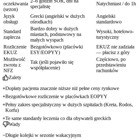
2–6 godzin SOR, dni na
oczekiwania
Natychmiast / do 1h
specjalistę
(sezon)
Język
Grecki (angielski w dużych
Angielski
obsługi
ośrodkach)
standardowo
Bardzo dobry w dużych
Standard
Wysoki, hotelowo-
miastach, podstawowy na
zaplecza
turystyczny
małych wyspach
Rozliczenie
Bezgotówkowo (placówki
EKUZ nie zadziała
EKUZ
ESY/EOPYY)
— płacisz z góry
Możliwość
Częściowo, po
Tak (jeśli pojawiło się
zwrotu z
przedstawieniu
współpłacenie)
NFZ
rachunków
Zalety
Dopłaty pacjenta znacznie niższe niż pełne ceny rynkowe
Bezgotówkowe rozliczenie w placówkach EOPYY
Pełny zakres specjalistyczny w dużych szpitalach (Kreta, Rodos,
Korfu)
Te same standardy leczenia co dla obywateli greckich
Wady
Długie kolejki w sezonie wakacyjnym