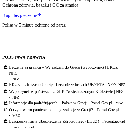
Ochrona zdrowia, bagażu i OC za granicą.
Kup ubezpieczenie
Polisa w 5 minut, ochrona od zaraz
PODSTAWA PRAWNA
Leczenie za granicą – Wyjezdzam do Grecji (wypoczynek) | EKUZ
🏛
NFZ
NFZ
EKUZ – jak wyrobić kartę | Leczenie w krajach UE/EFTA | NFZ
NFZ
🏛
Wypoczynek w państwach UE/EFTA/Zjednoczonym Królestwie | NFZ
🏛
NFZ
Informacje dla podróżujących – Polska w Grecji | Portal Gov.pl
MSZ
🏛
O czym warto pamiętać planując wakacje w Grecji? – Portal Gov.pl
🏛
MSZ
Europejska Karta Ubezpieczenia Zdrowotnego (EKUZ) | Pacjent.gov.pl
🏛
Pacjent.gov.pl