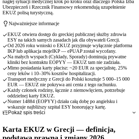
nagłej sytuacji medycznej krok po kroku oraz dlaczego Polska Izba
Ubezpieczeń i Rzecznik Finansowy rekomendują uzupełnienie
EKUZ polisą turystyczną.
Najważniejsze informacje
EKUZ otwiera dostęp do greckiej publicznej służby zdrowia
ESY na takich samych zasadach jak dla obywateli Grecji.
Od 2026 roku wnioski o EKUZ przyjmuje wyłącznie platforma
IKP lub aplikacja mojeIKP — ePUAP został wycofany.
Na małych wyspach (Cyklady, Sporady) dominują prywatne
kliniki bez kontraktu EOPYY — EKUZ tam nie zadziała.
Mimo posiadania karty płacisz: ~20 EUR za specjalistę, 25%
ceny leków i 10–30% kosztów hospitalizacji.
Transport medyczny z Grecji do Polski kosztuje 5 000–15 000
EUR — EKUZ nie pokrywa ani centa z tego rachunku.
Każdy członek rodziny, łącznie z niemowlęciem, potrzebuje
oddzielnej karty EKUZ.
Numer 14884 (EOPYY) działa całą dobę po angielsku i
wskazuje najbliższy szpital ESY honorujący kartę.
Pokaż spis treści
Karta EKUZ w Grecji — definicja, podstawa prawna i zmiany
2026
Karta EKUZ w Grecji — definicja,
System ESY, EOPYY i PEDY — gdzie EKUZ jest honorowane
w Grecji
podstawa prawna i zmiany 2026