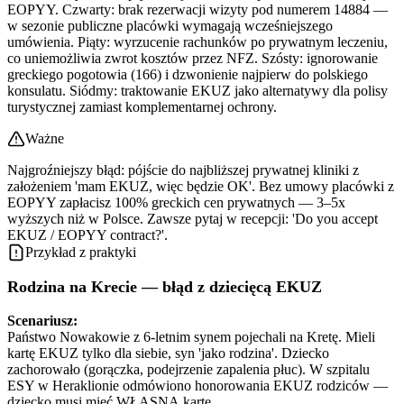
EOPYY. Czwarty: brak rezerwacji wizyty pod numerem 14884 —
w sezonie publiczne placówki wymagają wcześniejszego
umówienia. Piąty: wyrzucenie rachunków po prywatnym leczeniu,
co uniemożliwia zwrot kosztów przez NFZ. Szósty: ignorowanie
greckiego pogotowia (166) i dzwonienie najpierw do polskiego
konsulatu. Siódmy: traktowanie EKUZ jako alternatywy dla polisy
turystycznej zamiast komplementarnej ochrony.
Ważne
Najgroźniejszy błąd: pójście do najbliższej prywatnej kliniki z
założeniem 'mam EKUZ, więc będzie OK'. Bez umowy placówki z
EOPYY zapłacisz 100% greckich cen prywatnych — 3–5x
wyższych niż w Polsce. Zawsze pytaj w recepcji: 'Do you accept
EKUZ / EOPYY contract?'.
Przykład z praktyki
Rodzina na Krecie — błąd z dziecięcą EKUZ
Scenariusz:
Państwo Nowakowie z 6-letnim synem pojechali na Kretę. Mieli
kartę EKUZ tylko dla siebie, syn 'jako rodzina'. Dziecko
zachorowało (gorączka, podejrzenie zapalenia płuc). W szpitalu
ESY w Heraklionie odmówiono honorowania EKUZ rodziców —
dziecko musi mieć WŁASNĄ kartę.