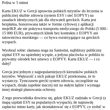
Polisa w 5 minut
Karta EKUZ w Grecji uprawnia polskich turystów do leczenia w
publicznej służbie zdrowia (system ESY i sieć EOPYY) na
zasadach identycznych jak dla obywateli greckich. Karta jest
bezpłatna, honorowana także w formie cyfrowej z aplikacji
mojeIKP, ale nie pokrywa transportu medycznego do Polski (5 000–
15 000 EUR), prywatnych klinik bez kontraktu z EOPYY ani
ratownictwa morskiego — co bywa rozstrzygające na greckich
wyspach.
Wyobraź sobie: złamana noga na Santorini, najbliższy publiczny
szpital ESY na sąsiedniej wyspie, a jedyna placówka w pobliżu to
prywatny ośrodek bez umowy z EOPYY. Karta EKUZ — i co
dalej?
Grecja jest jednym z najpopularniejszych kierunków polskich
turystów. Większość z nich pakuje EKUZ przekonana, że to
wystarczy. Tymczasem grecki system zdrowia, szczególnie na
wyspach, działa zupełnie inaczej niż na stałym lądzie i wymaga
innej strategii planowania ochrony.
Z tego przewodnika dowiesz się, gdzie EKUZ zadziała w Grecji (z
mapą szpitali ESY na popularnych wyspach), ile naprawdę
zapłacisz mimo karty, jak skontaktować się z EOPYY, co zrobić w