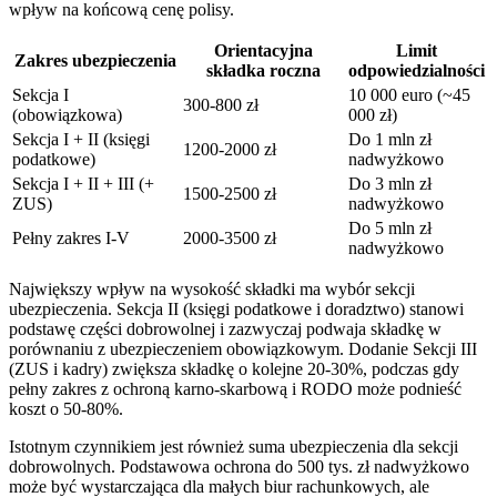
wpływ na końcową cenę polisy.
Orientacyjna
Limit
Zakres ubezpieczenia
składka roczna
odpowiedzialności
Sekcja I
10 000 euro (~45
300-800 zł
(obowiązkowa)
000 zł)
Sekcja I + II (księgi
Do 1 mln zł
1200-2000 zł
podatkowe)
nadwyżkowo
Sekcja I + II + III (+
Do 3 mln zł
1500-2500 zł
ZUS)
nadwyżkowo
Do 5 mln zł
Pełny zakres I-V
2000-3500 zł
nadwyżkowo
Największy wpływ na wysokość składki ma wybór sekcji
ubezpieczenia. Sekcja II (księgi podatkowe i doradztwo) stanowi
podstawę części dobrowolnej i zazwyczaj podwaja składkę w
porównaniu z ubezpieczeniem obowiązkowym. Dodanie Sekcji III
(ZUS i kadry) zwiększa składkę o kolejne 20-30%, podczas gdy
pełny zakres z ochroną karno-skarbową i RODO może podnieść
koszt o 50-80%.
Istotnym czynnikiem jest również suma ubezpieczenia dla sekcji
dobrowolnych. Podstawowa ochrona do 500 tys. zł nadwyżkowo
może być wystarczająca dla małych biur rachunkowych, ale