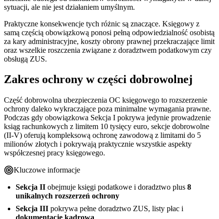
sytuacji, ale nie jest działaniem umyślnym.
Praktyczne konsekwencje tych różnic są znaczące. Księgowy z
samą częścią obowiązkową ponosi pełną odpowiedzialność osobistą
za kary administracyjne, koszty obrony prawnej przekraczające limit
oraz wszelkie roszczenia związane z doradztwem podatkowym czy
obsługą ZUS.
Zakres ochrony w części dobrowolnej
Część dobrowolna ubezpieczenia OC księgowego to rozszerzenie
ochrony daleko wykraczające poza minimalne wymagania prawne.
Podczas gdy obowiązkowa Sekcja I pokrywa jedynie prowadzenie
ksiąg rachunkowych z limitem 10 tysięcy euro, sekcje dobrowolne
(II-V) oferują kompleksową ochronę zawodową z limitami do 5
milionów złotych i pokrywają praktycznie wszystkie aspekty
współczesnej pracy księgowego.
Kluczowe informacje
Sekcja II
obejmuje księgi podatkowe i doradztwo plus
8
unikalnych rozszerzeń ochrony
Sekcja III
pokrywa pełne doradztwo ZUS, listy płac i
dokumentację kadrową