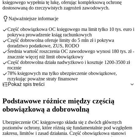
księgowego wypełnia tę lukę, oferując kompleksową ochronę
dostosowaną do rzeczywistych zagrożeń zawodowych.
Najważniejsze informacje
Część obowiązkowa OC księgowego ma limit tylko 10 tys. euro i
pokrywa prowadzenie ksiąg rachunkowych
Część dobrowolna oferuje limity do 5 mln zł i pokrywa
doradztwo podatkowe, ZUS, RODO
Średnia wartość roszczenia OC zawodowego wynosi 180 tys. zł -
znacznie więcej niż limit obowiązkowy
Część dobrowolna działa nadwyżkowo i kosztuje 1200-3500 zł
rocznie
78% księgowych ma tylko ubezpieczenie obowiązkowe,
ryzykując poważne straty finansowe
Pokaż spis treści
Podstawowe różnice między częścią obowiązkową a
dobrowolną
Podstawowe różnice między częścią
Szczegółowe porównanie części obowiązkowej i dobrowolnej
Wymogi prawne i dobrowolność wyboru
Zakres ochrony w części dobrowolnej
Zasady działania - occurrence vs claims made
Limity odpowiedzialności i sumy ubezpieczenia
obowiązkową a dobrowolną
Koszty i składki - analiza opłacalności
Charakter nadwyżkowy części dobrowolnej
Zakres ochrony ubezpieczeniowej
Sekcja II - Prowadzenie ksiąg podatkowych i doradztwo
Jak wybrać odpowiedni zakres ubezpieczenia OC księgowego
Wyłączenia i ograniczenia odpowiedzialności
Sekcja III - ZUS i doradztwo kadrowo-płacowe
Wysokość składek w zależności od zakresu ochrony
Ubezpieczenie OC księgowego składa się z dwóch głównych
Sekcje IV i V - Ochrona karno-skarbowa oraz RODO i Cyber
Analiza kosztów vs potencjalnych strat
Ocena profilu ryzyka własnej działalności
poziomów ochrony, które różnią się fundamentalnie pod względem
Czynniki wpływające na wysokość składki
Kryteria wyboru optymalnego zakresu ochrony
zakresu, limitów i zasad działania. Część obowiązkowa stanowi