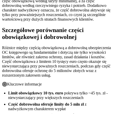
część obowiązkową według taryfy minimalnej, a za część
dobrowolną według rzeczywistego ryzyka i potrzeb. Dodatkowo
charakter nadwyżkowy oznacza, że część dobrowolna aktywuje się
tylko przy poważniejszych roszczeniach, co czyni ją szczególnie
wartościową przy dużych stratach finansowych klientów.
Szczegółowe porównanie części
obowiązkowej i dobrowolnej
Różnice między częścią obowiązkową a dobrowolną ubezpieczenia
OC księgowego są fundamentalne i dotyczą nie tylko wysokości
limitów, ale również zakresu ochrony, zasad działania i kosztów.
Część obowiązkowa z limitem 10 tysięcy euro często okazuje się
niewystarczająca przy poważnych roszczeniach, podczas gdy część
dobrowolna oferuje ochronę do 5 milionów złotych wraz z
rozszerzonym zakresem usług.
Kluczowe informacje
Limit obowiązkowy 10 tys. euro
pokrywa tylko ~45 tys. zł -
niewystarczający przy większych roszczeniach
Część dobrowolna oferuje limity do 5 mln zł
z
nadwyżkowym charakterem wypłat