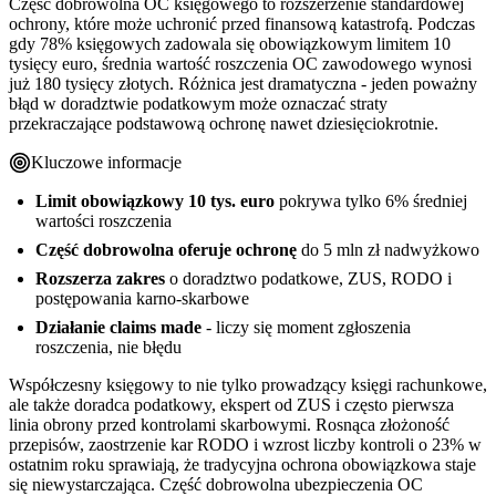
Część dobrowolna OC księgowego to rozszerzenie standardowej
ochrony, które może uchronić przed finansową katastrofą. Podczas
gdy 78% księgowych zadowala się obowiązkowym limitem 10
tysięcy euro, średnia wartość roszczenia OC zawodowego wynosi
już 180 tysięcy złotych. Różnica jest dramatyczna - jeden poważny
błąd w doradztwie podatkowym może oznaczać straty
przekraczające podstawową ochronę nawet dziesięciokrotnie.
Kluczowe informacje
Limit obowiązkowy 10 tys. euro
pokrywa tylko 6% średniej
wartości roszczenia
Część dobrowolna oferuje ochronę
do 5 mln zł nadwyżkowo
Rozszerza zakres
o doradztwo podatkowe, ZUS, RODO i
postępowania karno-skarbowe
Działanie claims made
- liczy się moment zgłoszenia
roszczenia, nie błędu
Współczesny księgowy to nie tylko prowadzący księgi rachunkowe,
ale także doradca podatkowy, ekspert od ZUS i często pierwsza
linia obrony przed kontrolami skarbowymi. Rosnąca złożoność
przepisów, zaostrzenie kar RODO i wzrost liczby kontroli o 23% w
ostatnim roku sprawiają, że tradycyjna ochrona obowiązkowa staje
się niewystarczająca. Część dobrowolna ubezpieczenia OC