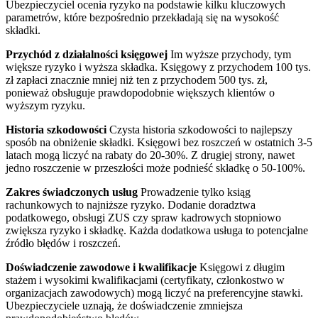
Ubezpieczyciel ocenia ryzyko na podstawie kilku kluczowych
parametrów, które bezpośrednio przekładają się na wysokość
składki.
Przychód z działalności księgowej
Im wyższe przychody, tym
większe ryzyko i wyższa składka. Księgowy z przychodem 100 tys.
zł zapłaci znacznie mniej niż ten z przychodem 500 tys. zł,
ponieważ obsługuje prawdopodobnie większych klientów o
wyższym ryzyku.
Historia szkodowości
Czysta historia szkodowości to najlepszy
sposób na obniżenie składki. Księgowi bez roszczeń w ostatnich 3-5
latach mogą liczyć na rabaty do 20-30%. Z drugiej strony, nawet
jedno roszczenie w przeszłości może podnieść składkę o 50-100%.
Zakres świadczonych usług
Prowadzenie tylko ksiąg
rachunkowych to najniższe ryzyko. Dodanie doradztwa
podatkowego, obsługi ZUS czy spraw kadrowych stopniowo
zwiększa ryzyko i składkę. Każda dodatkowa usługa to potencjalne
źródło błędów i roszczeń.
Doświadczenie zawodowe i kwalifikacje
Księgowi z długim
stażem i wysokimi kwalifikacjami (certyfikaty, członkostwo w
organizacjach zawodowych) mogą liczyć na preferencyjne stawki.
Ubezpieczyciele uznają, że doświadczenie zmniejsza