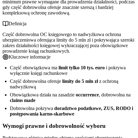
Najważniejsze błędy w wyborze ubezpieczenia
minimum prawne wymagane dla prowadzenia działalności, podczas
gdy część dobrowolna oferuje znacznie szerszą i bardziej
kompleksową ochronę zawodową.
Definicja
Część dobrowolna OC księgowego to nadwyżkowa ochrona
ubezpieczeniowa oferująca limity do 5 mln zł i pokrywająca szeroki
zakres działalności księgowej wykraczającej poza obowiązkowe
prowadzenie ksiąg rachunkowych.
Kluczowe informacje
Część obowiązkowa ma
limit tylko 10 tys. euro
i pokrywa
wyłącznie księgi rachunkowe
Część dobrowolna oferuje
limity do 5 mln zł
z ochroną
nadwyżkową
Obowiązkowa działa na zasadzie
occurrence
, dobrowolna na
claims made
Dobrowolna pokrywa
doradztwo podatkowe, ZUS, RODO i
postępowania karno-skarbowe
Wymogi prawne i dobrowolność wyboru
Podstawowa różnica między obiema częściami ubezpieczenia