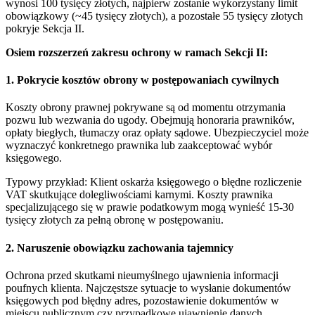
wynosi 100 tysięcy złotych, najpierw zostanie wykorzystany limit
obowiązkowy (~45 tysięcy złotych), a pozostałe 55 tysięcy złotych
pokryje Sekcja II.
Osiem rozszerzeń zakresu ochrony w ramach Sekcji II:
1. Pokrycie kosztów obrony w postępowaniach cywilnych
Koszty obrony prawnej pokrywane są od momentu otrzymania
pozwu lub wezwania do ugody. Obejmują honoraria prawników,
opłaty biegłych, tłumaczy oraz opłaty sądowe. Ubezpieczyciel może
wyznaczyć konkretnego prawnika lub zaakceptować wybór
księgowego.
Typowy przykład: Klient oskarża księgowego o błędne rozliczenie
VAT skutkujące dolegliwościami karnymi. Koszty prawnika
specjalizującego się w prawie podatkowym mogą wynieść 15-30
tysięcy złotych za pełną obronę w postępowaniu.
2. Naruszenie obowiązku zachowania tajemnicy
Ochrona przed skutkami nieumyślnego ujawnienia informacji
poufnych klienta. Najczęstsze sytuacje to wysłanie dokumentów
księgowych pod błędny adres, pozostawienie dokumentów w
miejscu publicznym czy przypadkowe ujawnienie danych