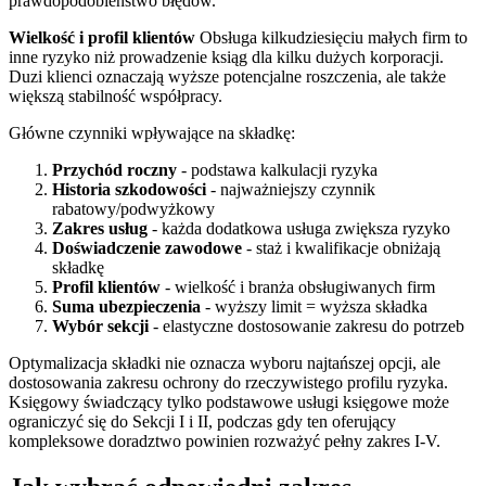
prawdopodobieństwo błędów.
Wielkość i profil klientów
Obsługa kilkudziesięciu małych firm to
inne ryzyko niż prowadzenie ksiąg dla kilku dużych korporacji.
Duzi klienci oznaczają wyższe potencjalne roszczenia, ale także
większą stabilność współpracy.
Główne czynniki wpływające na składkę:
Przychód roczny
- podstawa kalkulacji ryzyka
Historia szkodowości
- najważniejszy czynnik
rabatowy/podwyżkowy
Zakres usług
- każda dodatkowa usługa zwiększa ryzyko
Doświadczenie zawodowe
- staż i kwalifikacje obniżają
składkę
Profil klientów
- wielkość i branża obsługiwanych firm
Suma ubezpieczenia
- wyższy limit = wyższa składka
Wybór sekcji
- elastyczne dostosowanie zakresu do potrzeb
Optymalizacja składki nie oznacza wyboru najtańszej opcji, ale
dostosowania zakresu ochrony do rzeczywistego profilu ryzyka.
Księgowy świadczący tylko podstawowe usługi księgowe może
ograniczyć się do Sekcji I i II, podczas gdy ten oferujący
kompleksowe doradztwo powinien rozważyć pełny zakres I-V.