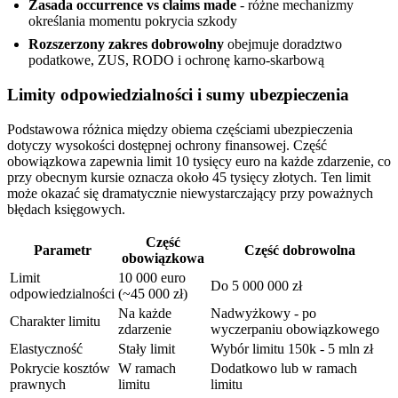
Zasada occurrence vs claims made
- różne mechanizmy
określania momentu pokrycia szkody
Rozszerzony zakres dobrowolny
obejmuje doradztwo
podatkowe, ZUS, RODO i ochronę karno-skarbową
Limity odpowiedzialności i sumy ubezpieczenia
Podstawowa różnica między obiema częściami ubezpieczenia
dotyczy wysokości dostępnej ochrony finansowej. Część
obowiązkowa zapewnia limit 10 tysięcy euro na każde zdarzenie, co
przy obecnym kursie oznacza około 45 tysięcy złotych. Ten limit
może okazać się dramatycznie niewystarczający przy poważnych
błędach księgowych.
Część
Parametr
Część dobrowolna
obowiązkowa
Limit
10 000 euro
Do 5 000 000 zł
odpowiedzialności
(~45 000 zł)
Na każde
Nadwyżkowy - po
Charakter limitu
zdarzenie
wyczerpaniu obowiązkowego
Elastyczność
Stały limit
Wybór limitu 150k - 5 mln zł
Pokrycie kosztów
W ramach
Dodatkowo lub w ramach
prawnych
limitu
limitu