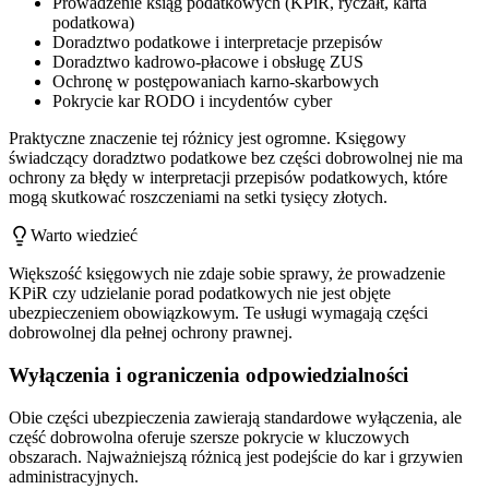
Prowadzenie ksiąg podatkowych (KPiR, ryczałt, karta
podatkowa)
Doradztwo podatkowe i interpretacje przepisów
Doradztwo kadrowo-płacowe i obsługę ZUS
Ochronę w postępowaniach karno-skarbowych
Pokrycie kar RODO i incydentów cyber
Praktyczne znaczenie tej różnicy jest ogromne. Księgowy
świadczący doradztwo podatkowe bez części dobrowolnej nie ma
ochrony za błędy w interpretacji przepisów podatkowych, które
mogą skutkować roszczeniami na setki tysięcy złotych.
Warto wiedzieć
Większość księgowych nie zdaje sobie sprawy, że prowadzenie
KPiR czy udzielanie porad podatkowych nie jest objęte
ubezpieczeniem obowiązkowym. Te usługi wymagają części
dobrowolnej dla pełnej ochrony prawnej.
Wyłączenia i ograniczenia odpowiedzialności
Obie części ubezpieczenia zawierają standardowe wyłączenia, ale
część dobrowolna oferuje szersze pokrycie w kluczowych
obszarach. Najważniejszą różnicą jest podejście do kar i grzywien
administracyjnych.