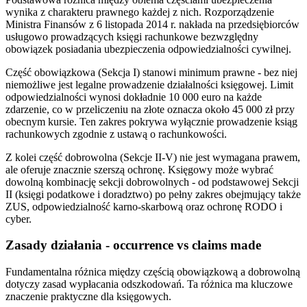
wynika z charakteru prawnego każdej z nich. Rozporządzenie
Ministra Finansów z 6 listopada 2014 r. nakłada na przedsiębiorców
usługowo prowadzących księgi rachunkowe bezwzględny
obowiązek posiadania ubezpieczenia odpowiedzialności cywilnej.
Część obowiązkowa (Sekcja I) stanowi minimum prawne - bez niej
niemożliwe jest legalne prowadzenie działalności księgowej. Limit
odpowiedzialności wynosi dokładnie 10 000 euro na każde
zdarzenie, co w przeliczeniu na złote oznacza około 45 000 zł przy
obecnym kursie. Ten zakres pokrywa wyłącznie prowadzenie ksiąg
rachunkowych zgodnie z ustawą o rachunkowości.
Z kolei część dobrowolna (Sekcje II-V) nie jest wymagana prawem,
ale oferuje znacznie szerszą ochronę. Księgowy może wybrać
dowolną kombinację sekcji dobrowolnych - od podstawowej Sekcji
II (księgi podatkowe i doradztwo) po pełny zakres obejmujący także
ZUS, odpowiedzialność karno-skarbową oraz ochronę RODO i
cyber.
Zasady działania - occurrence vs claims made
Fundamentalna różnica między częścią obowiązkową a dobrowolną
dotyczy zasad wypłacania odszkodowań. Ta różnica ma kluczowe
znaczenie praktyczne dla księgowych.