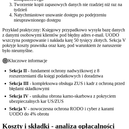
Tworzenie kopii zapasowych danych nie rzadziej niż raz na
tydzień
Natychmiastowe usuwanie dostępu po podejrzeniu
nieuprawnionego dostępu
Przykład praktyczny: Księgowy przypadkowo wysyła bazę danych
z danymi osobowymi klientów pod błędny adres e-mail. UODO
wszczyna postępowanie i nakłada karę 50 tysięcy złotych. Sekcja V
pokryje koszty prawnika oraz karę, pod warunkiem że naruszenie
było nieumyślne.
Kluczowe informacje
Sekcja II
- fundament ochrony nadwyżkowej z 8
rozszerzeniami dla księgi podatkowych i doradztwa
Sekcja III
- kompleksowa obsługa ZUS i kadr z ochroną przed
błędami składkowymi
Sekcja IV
- unikalna obrona karno-skarbowa z pokryciem
ubezpieczalnych kar US/ZUS
Sekcja V
- nowoczesna ochrona RODO i cyber z karami
UODO do 4% obrotu
Koszty i składki - analiza opłacalności