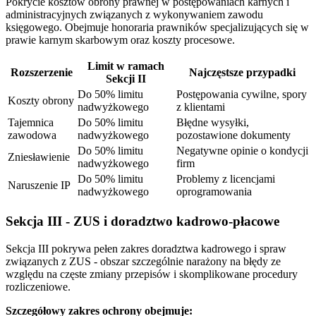
Pokrycie kosztów obrony prawnej w postępowaniach karnych i
administracyjnych związanych z wykonywaniem zawodu
księgowego. Obejmuje honoraria prawników specjalizujących się w
prawie karnym skarbowym oraz koszty procesowe.
Limit w ramach
Rozszerzenie
Najczęstsze przypadki
Sekcji II
Do 50% limitu
Postępowania cywilne, spory
Koszty obrony
nadwyżkowego
z klientami
Tajemnica
Do 50% limitu
Błędne wysyłki,
zawodowa
nadwyżkowego
pozostawione dokumenty
Do 50% limitu
Negatywne opinie o kondycji
Zniesławienie
nadwyżkowego
firm
Do 50% limitu
Problemy z licencjami
Naruszenie IP
nadwyżkowego
oprogramowania
Sekcja III - ZUS i doradztwo kadrowo-płacowe
Sekcja III pokrywa pełen zakres doradztwa kadrowego i spraw
związanych z ZUS - obszar szczególnie narażony na błędy ze
względu na częste zmiany przepisów i skomplikowane procedury
rozliczeniowe.
Szczegółowy zakres ochrony obejmuje: