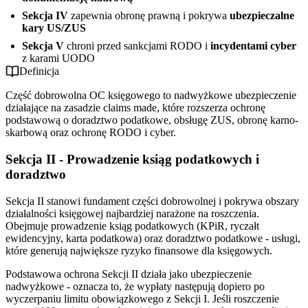
Sekcja IV
zapewnia obronę prawną i pokrywa
ubezpieczalne
kary US/ZUS
Sekcja V
chroni przed sankcjami RODO i
incydentami cyber
z karami UODO
Definicja
Część dobrowolna OC księgowego to nadwyżkowe ubezpieczenie
działające na zasadzie claims made, które rozszerza ochronę
podstawową o doradztwo podatkowe, obsługę ZUS, obronę karno-
skarbową oraz ochronę RODO i cyber.
Sekcja II - Prowadzenie ksiąg podatkowych i
doradztwo
Sekcja II stanowi fundament części dobrowolnej i pokrywa obszary
działalności księgowej najbardziej narażone na roszczenia.
Obejmuje prowadzenie ksiąg podatkowych (KPiR, ryczałt
ewidencyjny, karta podatkowa) oraz doradztwo podatkowe - usługi,
które generują największe ryzyko finansowe dla księgowych.
Podstawowa ochrona Sekcji II działa jako ubezpieczenie
nadwyżkowe - oznacza to, że wypłaty następują dopiero po
wyczerpaniu limitu obowiązkowego z Sekcji I. Jeśli roszczenie