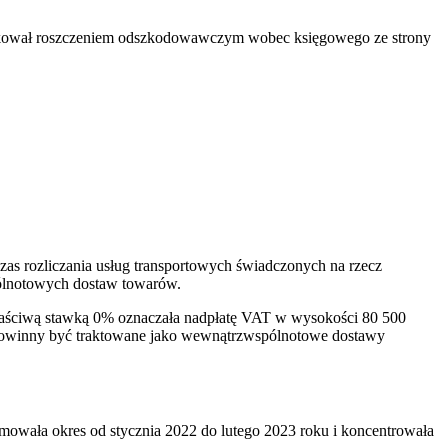
kutkował roszczeniem odszkodowawczym wobec księgowego ze strony
zas rozliczania usług transportowych świadczonych na rzecz
ólnotowych dostaw towarów.
 właściwą stawką 0% oznaczała nadpłatę VAT w wysokości 80 500
re powinny być traktowane jako wewnątrzwspólnotowe dostawy
mowała okres od stycznia 2022 do lutego 2023 roku i koncentrowała