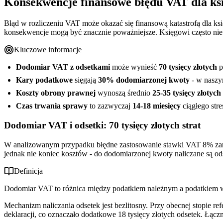
Konsekwencje finansowe błędu VAT dla ks
Błąd w rozliczeniu VAT może okazać się finansową katastrofą dla księ
konsekwencje mogą być znacznie poważniejsze. Księgowi często nie
Kluczowe informacje
Dodomiar VAT z odsetkami
może wynieść
70 tysięcy złotych
p
Kary podatkowe
sięgają
30% dodomiarzonej kwoty
- w naszy
Koszty obrony prawnej
wynoszą średnio
25-35 tysięcy złotych
Czas trwania sprawy
to zazwyczaj
14-18 miesięcy
ciągłego stre
Dodomiar VAT i odsetki: 70 tysięcy złotych strat
W analizowanym przypadku błędne zastosowanie stawki VAT 8% zamia
jednak nie koniec kosztów - do dodomiarzonej kwoty naliczane są od
Definicja
Dodomiar VAT to różnica między podatkiem należnym a podatkiem w
Mechanizm naliczania odsetek jest bezlitosny. Przy obecnej stopie 
deklaracji, co oznaczało dodatkowe 18 tysięcy złotych odsetek. Łącz