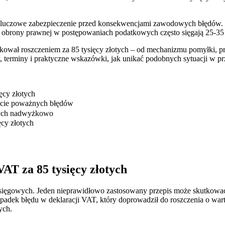
kluczowe zabezpieczenie przed konsekwencjami zawodowych błędów. S
obrony prawnej w postępowaniach podatkowych często sięgają 25-35 t
ował roszczeniem za 85 tysięcy złotych – od mechanizmu pomyłki, pr
, terminy i praktyczne wskazówki, jak unikać podobnych sytuacji w prz
ęcy złotych
rycie poważnych błędów
otych nadwyżkowo
cy złotych
ch
ch
VAT za 85 tysięcy złotych
księgowych. Jeden nieprawidłowo zastosowany przepis może skutkować
adek błędu w deklaracji VAT, który doprowadził do roszczenia o warto
ych.