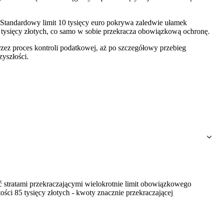
tandardowy limit 10 tysięcy euro pokrywa zaledwie ułamek
ysięcy złotych, co samo w sobie przekracza obowiązkową ochronę.
zez proces kontroli podatkowej, aż po szczegółowy przebieg
yszłości.
 stratami przekraczającymi wielokrotnie limit obowiązkowego
ści 85 tysięcy złotych - kwoty znacznie przekraczającej