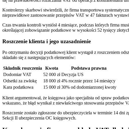
się na prawidłowości rozliczania VAT od operacji z kontrahentami un
Kontrolerzy skarbowi stwierdzili, że firma transportowa systematycz
nieprawidłowe zastosowanie przepisów VAT w 47 fakturach wystawio
Czas trwania kontroli wyniósł 4 miesiące, podczas których firma mu
określającej zobowiązanie podatkowe w wysokości 52 tysięcy złoty
Roszczenie klienta i jego uzasadnienie
Po otrzymaniu decyzji podatkowej klient wystąpił z roszczeniem o
składało się z następujących elementów:
Składnik roszczenia
Kwota
Podstawa prawna
Dodomiar VAT
52 000 zł
Decyzja US
Odsetki za zwłokę
18 000 zł
4% rocznie przez 14 miesięcy
Kara podatkowa
15 000 zł
30% od dodomiarzonej kwoty
Klient argumentował, że księgowa jako specjalista od spraw podatk
wskazano, że błąd wynikał z niewłaściwego stosowania przepisów V
Roszczenie zostało zgłoszone do ubezpieczyciela w terminie 14 dni
Sekcji II ubezpieczenia OC księgowych.