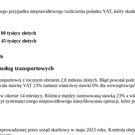
stego przypadku nieprawidłowego rozliczenia podatku VAT, który s
80 tysięcy złotych
e
45 tysięcy złotych
ch
 usług transportowych
ansportowej z rocznym obrotem 2,8 miliona złotych. Błąd powstał podc
sowała stawkę VAT 23% zamiast właściwej stawki 0% dla wewnątrzwsp
ych w okresie 14 miesięcy. Różnica między zastosowaną stawką 23% a
tyczył systematycznego nieprawidłowego klasyfikowania operacji, któ
zeprowadzonej przez urząd skarbowy w maju 2023 roku. Kontrola obej