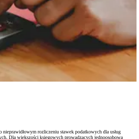
po nieprawidłowym rozliczeniu stawek podatkowych dla usług
otych. Dla większości księgowych prowadzących jednoosobową