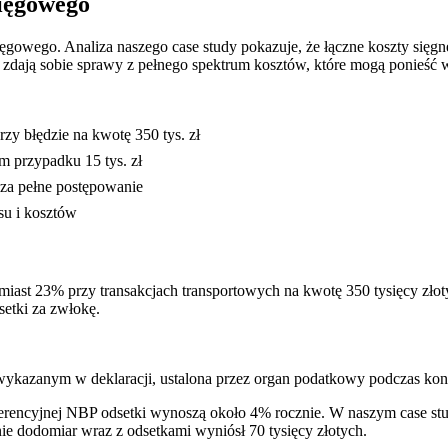
ięgowego
gowego. Analiza naszego case study pokazuje, że łączne koszty sięgnęł
 zdają sobie sprawy z pełnego spektrum kosztów, które mogą ponieś
rzy błędzie na kwotę 350 tys. zł
m przypadku 15 tys. zł
za pełne postępowanie
su i kosztów
st 23% przy transakcjach transportowych na kwotę 350 tysięcy złot
setki za zwłokę.
ykazanym w deklaracji, ustalona przez organ podatkowy podczas kont
referencyjnej NBP odsetki wynoszą około 4% rocznie. W naszym case st
nie dodomiar wraz z odsetkami wyniósł 70 tysięcy złotych.