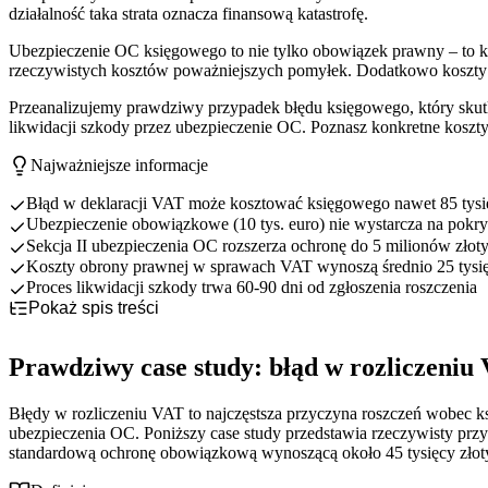
działalność taka strata oznacza finansową katastrofę.
Ubezpieczenie OC księgowego to nie tylko obowiązek prawny – to 
rzeczywistych kosztów poważniejszych pomyłek. Dodatkowo koszty 
Przeanalizujemy prawdziwy przypadek błędu księgowego, który skutk
likwidacji szkody przez ubezpieczenie OC. Poznasz konkretne koszty
Najważniejsze informacje
Błąd w deklaracji VAT może kosztować księgowego nawet 85 tysi
Ubezpieczenie obowiązkowe (10 tys. euro) nie wystarcza na pok
Sekcja II ubezpieczenia OC rozszerza ochronę do 5 milionów zł
Koszty obrony prawnej w sprawach VAT wynoszą średnio 25 tysię
Proces likwidacji szkody trwa 60-90 dni od zgłoszenia roszczenia
Pokaż spis treści
Prawdziwy case study: błąd w rozliczeniu VAT za 85 tysięcy złoty
Konsekwencje finansowe błędu VAT dla księgowego
Mechanizm błędu: nieprawidłowe rozliczenie VAT od usług transportowy
Prawdziwy case study: błąd w rozliczeniu 
Proces likwidacji szkody przez ubezpieczenie OC księgowego
Wykrycie błędu podczas kontroli podatkowej
Dodomiar VAT i odsetki: 70 tysięcy złotych strat
Ochrona ubezpieczeniowa: porównanie limitów i kosztów
Roszczenie klienta i jego uzasadnienie
Kary podatkowe i administracyjne
Zgłoszenie roszczenia do ubezpieczyciela
Błędy w rozliczeniu VAT to najczęstsza przyczyna roszczeń wobec 
Wnioski i rekomendacje: jak unikać błędów VAT
Koszty obrony prawnej i postępowania
Analiza dokumentów i ocena odpowiedzialności
Ubezpieczenie obowiązkowe: 10 tysięcy euro to za mało
ubezpieczenia OC. Poniższy case study przedstawia rzeczywisty przyp
Negocjacje i wypłata odszkodowania
Ubezpieczenie nadwyżkowe: ochrona do 5 milionów złotych
Praktyczne wskazówki prewencji błędów VAT
standardową ochronę obowiązkową wynoszącą około 45 tysięcy złot
Analiza kosztów: składka vs potencjalne straty
Checklist kontroli przed wysłaniem deklaracji VAT
Rekomendacje dotyczące ubezpieczenia OC