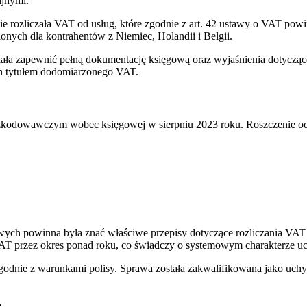
ijnymi.
nie rozliczała VAT od usług, które zgodnie z art. 42 ustawy o VAT pow
nych dla kontrahentów z Niemiec, Holandii i Belgii.
siała zapewnić pełną dokumentację księgową oraz wyjaśnienia dotycząc
ch tytułem dodomiarzonego VAT.
dszkodowawczym wobec księgowej w sierpniu 2023 roku. Roszczenie od
owych powinna była znać właściwe przepisy dotyczące rozliczania VA
AT przez okres ponad roku, co świadczy o systemowym charakterze uc
 zgodnie z warunkami polisy. Sprawa została zakwalifikowana jako uc