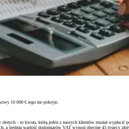
owy 10 000 € tego nie pokryje.
złotych – to kwota, którą jeden z naszych klientów musiał wypłacić 
ach, a średnia wartość dodomiarów VAT wynosi obecnie 45 tysięcy zł