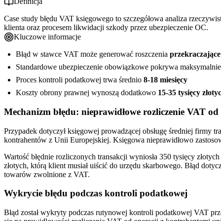
Definicja
Case study błędu VAT księgowego to szczegółowa analiza rzeczywi
klienta oraz procesem likwidacji szkody przez ubezpieczenie OC.
Kluczowe informacje
Błąd w stawce VAT może generować roszczenia
przekraczające 
Standardowe ubezpieczenie obowiązkowe pokrywa maksymalni
Proces kontroli podatkowej trwa średnio
8-18 miesięcy
Koszty obrony prawnej wynoszą dodatkowo
15-35 tysięcy złoty
Mechanizm błędu: nieprawidłowe rozliczenie VAT od
Przypadek dotyczył księgowej prowadzącej obsługę średniej firmy tr
kontrahentów z Unii Europejskiej. Księgowa nieprawidłowo zasto
Wartość błędnie rozliczonych transakcji wyniosła 350 tysięcy złot
złotych, którą klient musiał uiścić do urzędu skarbowego. Błąd do
towarów zwolnione z VAT.
Wykrycie błędu podczas kontroli podatkowej
Błąd został wykryty podczas rutynowej kontroli podatkowej VAT pr