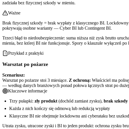
zadziała bez fizycznej szkody w mieniu.
Ważne
Brak fizycznej szkody = brak wypłaty z klasycznego BI. Lockdowny 
pokrywają osobne warianty — Cyber BI lub Contingent BI.
Trzeci błąd to niedoubezpieczenie: suma niższa niż zysk brutto uruch
mienia, bez której BI nie funkcjonuje. Spory o klauzule wyłączeń p
Przykład z praktyki
Warsztat po pożarze
Scenariusz:
Warsztat po pożarze stoi 3 miesiące.
Z ochroną:
Właściciel ma polisę
— według danych branżowych ponad połowa łącznych strat po dużej 
Kluczowe informacje
Trzy pułapki:
zły produkt
(dochód zamiast zysku),
brak szkody 
Każda z nich kończy się odmową lub redukcją wypłaty
Klasyczne BI nie obejmuje lockdownu ani cyberataku bez uszkod
Utrata zysku, utracone zyski i BI to jeden produkt: ochrona zysku br