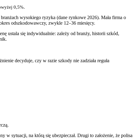
owyżej 0,5%.
w branżach wysokiego ryzyka (dane rynkowe 2026). Mała firma o
ez okres odszkodowawczy, zwykle 12–36 miesięcy.
 ustala się indywidualnie: zależy od branży, historii szkód,
nik.
nienie decyduje, czy w razie szkody nie zadziała reguła
rczą.
 w sytuacji, na którą się ubezpieczał. Drugi to założenie, że polisa