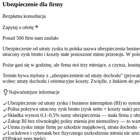
Ubezpieczenie dla firmy
Bezpłatna konsultacja
Zapytaj o ofertę
Ponad 500 firm nam zaufało
Ubezpieczenie od utraty zysku to polska nazwa ubezpieczenia busine
utracony zysk brutto i koszty stałe ponoszone mimo przestoju. W pol
Pożar gasi się w godzinę, ale firma stoi trzy miesiące, a czynsz, leas
Termin bywa mylony z „ubezpieczeniem od utraty dochodu” (prywatne 
wobec utraty dochodu i orientacyjne koszty. Zwięźle, z linkiem do p
Najważniejsze informacje
Ubezpieczenie od utraty zysku i business interruption (BI) to sy
Polisa pokrywa utracony zysk brutto (zysk netto + koszty stałe) p
Składka wynosi 0,1–0,5% sumy ubezpieczenia — mała firma z obrot
Zakup BI bez równoległej polisy mienia jest niemożliwy — to war
Utrata zysku ratuje firmę po szkodzie majątkowej, utrata dochod
Lockdown i cyberatak bez fizycznego uszkodzenia mienia nie uruc
Pokaż spis treści