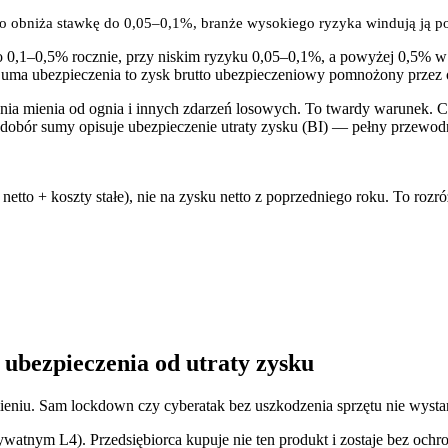
ko obniża stawkę do 0,05–0,1%, branże wysokiego ryzyka windują ją p
to 0,1–0,5% rocznie, przy niskim ryzyku 0,05–0,1%, a powyżej 0,5% 
ie. Suma ubezpieczenia to zysk brutto ubezpieczeniowy pomnożony prz
a mienia od ognia i innych zdarzeń losowych. To twardy warunek. Cenę
dobór sumy opisuje ubezpieczenie utraty zysku (BI) — pełny przewod
tto + koszty stałe), nie na zysku netto z poprzedniego roku. To rozróż
 ubezpieczenia od utraty zysku
mieniu. Sam lockdown czy cyberatak bez uszkodzenia sprzętu nie wysta
atnym L4). Przedsiębiorca kupuje nie ten produkt i zostaje bez ochrony