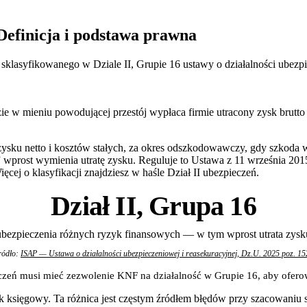
awna
 samo?
Definicja i podstawa prawna
y zysku
, sklasyfikowanego w Dziale II, Grupie 16 ustawy o działalności ubezp
zie w mieniu powodującej przestój wypłaca firmie utracony zysk brutt
ysku netto i kosztów stałych, za okres odszkodowawczy, gdy szkoda w
rost wymienia utratę zysku. Reguluje to Ustawa z 11 września 2015 r.
cej o klasyfikacji znajdziesz w haśle Dział II ubezpieczeń.
Dział II, Grupa 16
ubezpieczenia różnych ryzyk finansowych — w tym wprost utrata zysk
ródło:
ISAP — Ustawa o działalności ubezpieczeniowej i reasekuracyjnej, Dz.U. 2025 poz. 15
zeń musi mieć zezwolenie KNF na działalność w Grupie 16, aby ofero
sk księgowy. Ta różnica jest częstym źródłem błędów przy szacowaniu