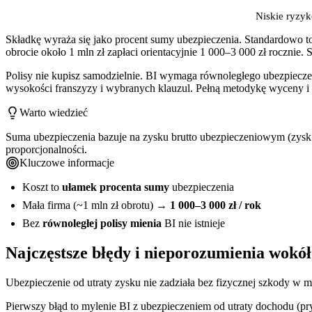
Niskie ryzy
Składkę wyraża się jako procent sumy ubezpieczenia. Standardowo 
obrocie około 1 mln zł zapłaci orientacyjnie 1 000–3 000 zł roczn
Polisy nie kupisz samodzielnie. BI wymaga równoległego ubezpieczeni
wysokości franszyzy i wybranych klauzul. Pełną metodykę wyceny i 
Warto wiedzieć
Suma ubezpieczenia bazuje na zysku brutto ubezpieczeniowym (zysk ne
proporcjonalności.
Kluczowe informacje
Koszt to
ułamek procenta sumy
ubezpieczenia
Mała firma (~1 mln zł obrotu) →
1 000–3 000 zł / rok
Bez
równoległej polisy mienia
BI nie istnieje
Najczęstsze błędy i nieporozumienia wokół
Ubezpieczenie od utraty zysku nie zadziała bez fizycznej szkody w 
Pierwszy błąd to mylenie BI z ubezpieczeniem od utraty dochodu (pryw