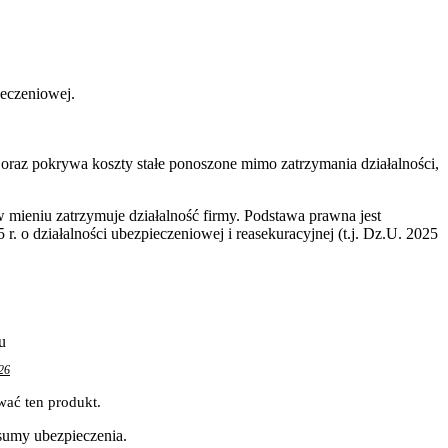
ieczeniowej.
o oraz pokrywa koszty stałe ponoszone mimo zatrzymania działalności,
 mieniu zatrzymuje działalność firmy. Podstawa prawna jest
 o działalności ubezpieczeniowej i reasekuracyjnej (t.j. Dz.U. 2025
u
26
wać ten produkt.
 sumy ubezpieczenia.