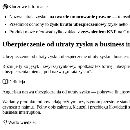
Kluczowe informacje
Nazwa 'utrata zysku' ma
twarde umocowanie prawne
— to osob
Przedmiot ochrony to
zysk brutto ubezpieczeniowy
(zysk netto +
Produkt może oferować tylko zakład z
zezwoleniem KNF
na Gru
Ubezpieczenie od utraty zysku a business 
Ubezpieczenie od utraty zysku, ubezpieczenie utraty zysku i business
Różni je tylko język i zwyczaj rynkowy. Spotkasz też formę „ubezpie
ubezpieczenia mienia, pod nazwą „utrata zysku”.
Definicja
Angielska nazwa ubezpieczenia od utraty zysku — pokrywa finans
Warianty produktu odpowiadają różnym przyczynom przestoju: sta
czynszu z najmu). Pełny opis zakresu, klauzul i przebiegu likwidacj
business interruption.
Warto wiedzieć