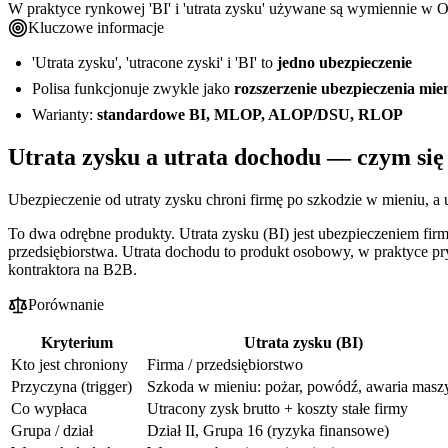
W praktyce rynkowej 'BI' i 'utrata zysku' używane są wymiennie w 
Kluczowe informacje
'Utrata zysku', 'utracone zyski' i 'BI' to
jedno ubezpieczenie
Polisa funkcjonuje zwykle jako
rozszerzenie ubezpieczenia mie
Warianty:
standardowe BI, MLOP, ALOP/DSU, RLOP
Utrata zysku a utrata dochodu — czym się
Ubezpieczenie od utraty zysku chroni firmę po szkodzie w mieniu, a 
To dwa odrębne produkty. Utrata zysku (BI) jest ubezpieczeniem fir
przedsiębiorstwa. Utrata dochodu to produkt osobowy, w praktyce pr
kontraktora na B2B.
Porównanie
Kryterium
Utrata zysku (BI)
Kto jest chroniony
Firma / przedsiębiorstwo
Przyczyna (trigger)
Szkoda w mieniu: pożar, powódź, awaria masz
Co wypłaca
Utracony zysk brutto + koszty stałe firmy
Grupa / dział
Dział II, Grupa 16 (ryzyka finansowe)