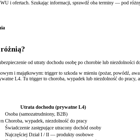
OWU i ofertach. Szukając informacji, sprawdź oba terminy — pod różn
nia
 różnią?
ubezpieczenie od utraty dochodu osobę po chorobie lub niezdolności do
mowym i majątkowym: trigger to szkoda w mieniu (pożar, powódź, awaria
ywatne L4. Tu trigger to choroba, wypadek lub niezdolność do pracy,
Utrata dochodu (prywatne L4)
Osoba (samozatrudniony, B2B)
yn
Choroba, wypadek, niezdolność do pracy
Świadczenie zastępujące utracony dochód osoby
Najczęściej Dział I / II — produkty osobowe