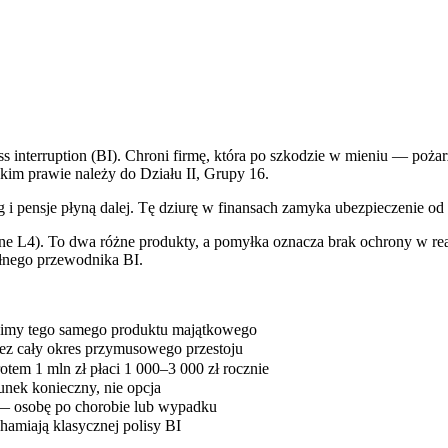
ss interruption (BI). Chroni firmę, która po szkodzie w mieniu — poż
skim prawie należy do Działu II, Grupy 16.
ing i pensje płyną dalej. Tę dziurę w finansach zamyka ubezpieczenie od 
L4). To dwa różne produkty, a pomyłka oznacza brak ochrony w realne
ełnego przewodnika BI.
nonimy tego samego produktu majątkowego
rzez cały okres przymusowego przestoju
em 1 mln zł płaci 1 000–3 000 zł rocznie
unek konieczny, nie opcja
u — osobę po chorobie lub wypadku
hamiają klasycznej polisy BI