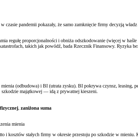
w czasie pandemii pokazały, że samo zamknięcie firmy decyzją władz 
amia regułę proporcjonalności i obniża odszkodowanie (więcej w haśle 
o katastrofach, takich jak powódź, bada Rzecznik Finansowy. Ryzyka 
 mienia (odbudowa) i BI (utrata zysku). BI pokrywa czynsz, leasing, 
szkodzie majątkowej — idą z prywatnej kieszeni.
fizycznej
,
zaniżona suma
zenia mienia
utto i kosztów stałych firmy w okresie przestoju po szkodzie w mieniu.