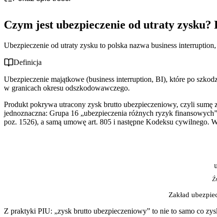
Czym jest ubezpieczenie od utraty zysku? Definicja i podstawa pr
Ubezpieczenie od utraty zysku a business interruption — czy to to
Czym jest ubezpieczenie od utraty zysku? 
Utrata zysku a utrata dochodu — czym się różnią?
Ile kosztuje ubezpieczenie od utraty zysku?
Najczęstsze błędy i nieporozumienia wokół ubezpieczenia od utrat
Ubezpieczenie od utraty zysku to polska nazwa business interruption
Definicja
Ubezpieczenie majątkowe (business interruption, BI), które po szkod
w granicach okresu odszkodowawczego.
Produkt pokrywa utracony zysk brutto ubezpieczeniowy, czyli sumę z
jednoznaczna: Grupa 16 „ubezpieczenia różnych ryzyk finansowych” wp
poz. 1526), a samą umowę art. 805 i następne Kodeksu cywilnego. Wię
Ź
Zakład ubezpiec
Z praktyki PIU: „zysk brutto ubezpieczeniowy” to nie to samo co zy