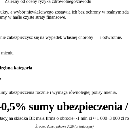
Zależny od oceny ryzyka zdrowotnego/zawodu
ty, a wybór niewłaściwego zostawia ich bez ochrony w realnym zdarzeni
amy w haśle czyste straty finansowe.
' nie zabezpieczysz się na wypadek własnej choroby — i odwrotnie.
 mieniu
odrębna kategoria
?
umy ubezpieczenia rocznie i wymaga równoległej polisy mienia.
–0,5% sumy ubezpieczenia /
tacyjna składka BI; mała firma o obrocie ~1 mln zł ≈ 1 000–3 000 zł r
Źródło: dane rynkowe 2026 (orientacyjne)