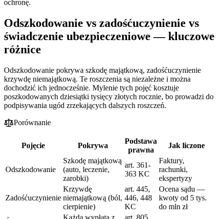
ochronę.
Odszkodowanie vs zadośćuczynienie vs
świadczenie ubezpieczeniowe — kluczowe
różnice
Odszkodowanie pokrywa szkodę majątkową, zadośćuczynienie
krzywdę niemajątkową. Te roszczenia są niezależne i można
dochodzić ich jednocześnie. Mylenie tych pojęć kosztuje
poszkodowanych dziesiątki tysięcy złotych rocznie, bo prowadzi do
podpisywania ugód zrzekających dalszych roszczeń.
Porównanie
Podstawa
Pojęcie
Pokrywa
Jak liczone
prawna
Szkodę majątkową
Faktury,
art. 361-
Odszkodowanie
(auto, leczenie,
rachunki,
363 KC
zarobki)
ekspertyzy
Krzywdę
art. 445,
Ocena sądu —
Zadośćuczynienie
niemajątkową (ból,
446, 448
kwoty od 5 tys.
cierpienie)
KC
do mln zł
Każda wypłata z
art. 805