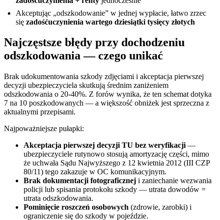
zadośćuczynienia + renty
jednocześnie
Akceptując „odszkodowanie” w jednej wypłacie, łatwo zrzec
się
zadośćuczynienia wartego dziesiątki tysięcy złotych
Najczęstsze błędy przy dochodzeniu
odszkodowania — czego unikać
Brak udokumentowania szkody zdjęciami i akceptacja pierwszej
decyzji ubezpieczyciela skutkują średnim zaniżeniem
odszkodowania o 20-40%. Z forów wynika, że ten schemat dotyka
7 na 10 poszkodowanych — a większość obniżek jest sprzeczna z
aktualnymi przepisami.
Najpoważniejsze pułapki:
Akceptacja pierwszej decyzji TU bez weryfikacji
—
ubezpieczyciele rutynowo stosują amortyzację części, mimo
że uchwała Sądu Najwyższego z 12 kwietnia 2012 (III CZP
80/11) tego zakazuje w OC komunikacyjnym.
Brak dokumentacji fotograficznej
i zaniechanie wezwania
policji lub spisania protokołu szkody — utrata dowodów =
utrata odszkodowania.
Pominięcie roszczeń osobowych
(zdrowie, zarobki) i
ograniczenie się do szkody w pojeździe.