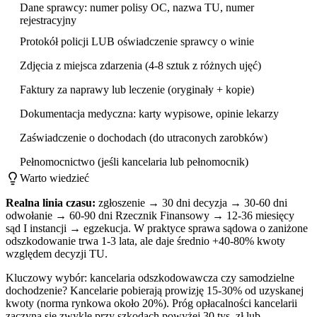
Dane sprawcy: numer polisy OC, nazwa TU, numer
rejestracyjny
Protokół policji LUB oświadczenie sprawcy o winie
Zdjęcia z miejsca zdarzenia (4-8 sztuk z różnych ujęć)
Faktury za naprawy lub leczenie (oryginały + kopie)
Dokumentacja medyczna: karty wypisowe, opinie lekarzy
Zaświadczenie o dochodach (do utraconych zarobków)
Pełnomocnictwo (jeśli kancelaria lub pełnomocnik)
Warto wiedzieć
Realna linia czasu:
zgłoszenie → 30 dni decyzja → 30-60 dni
odwołanie → 60-90 dni Rzecznik Finansowy → 12-36 miesięcy
sąd I instancji → egzekucja. W praktyce sprawa sądowa o zaniżone
odszkodowanie trwa 1-3 lata, ale daje średnio +40-80% kwoty
względem decyzji TU.
Kluczowy wybór: kancelaria odszkodowawcza czy samodzielne
dochodzenie? Kancelarie pobierają prowizję 15-30% od uzyskanej
kwoty (norma rynkowa około 20%). Próg opłacalności kancelarii
zaczyna się zwykle przy szkodach powyżej 30 tys. zł lub