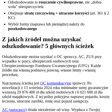
Odszkodowanie to
roszczenie cywilnoprawne
, nie „dobra
wola” ubezpieczyciela
Obejmuje
stratę rzeczywistą + utracone korzyści
(art. 361 § 2
KC)
Wybór formy (naprawa lub pieniądze) należy do
poszkodowanego
Z jakich źródeł można uzyskać
odszkodowanie? 5 głównych ścieżek
Odszkodowanie można uzyskać z OC sprawcy, AC, ZUS przy
wypadku w pracy, ubezpieczeń osobowych oraz
Ubezpieczeniowego Funduszu Gwarancyjnego (UFG). Każde
źródło ma własną podstawę prawną, własne limity i własną
procedurę.
Najczęstszą ścieżką jest
OC komunikacyjne
sprawcy. Po
nowelizacji z 13 września 2024 roku minimalne sumy gwarancyjne
wynoszą 29 876 400 zł dla szkód osobowych i 6 021 600 zł dla
szkód majątkowych. Z tej polisy pokryjesz naprawę pojazdu, koszty
leczenia, utracone zarobki, rentę oraz pojazd zastępczy.
AC (autocasco)
działa niezależnie od winy. Wypłaca z Twojej