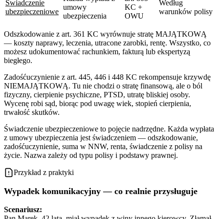
Świadczenie
Według
umowy
KC +
ubezpieczeniowe
warunków polisy
ubezpieczenia
OWU
Odszkodowanie z art. 361 KC wyrównuje stratę MAJĄTKOWĄ
— koszty naprawy, leczenia, utracone zarobki, rentę. Wszystko, co
możesz udokumentować rachunkiem, fakturą lub ekspertyzą
biegłego.
Zadośćuczynienie z art. 445, 446 i 448 KC rekompensuje krzywdę
NIEMAJĄTKOWĄ. Tu nie chodzi o stratę finansową, ale o ból
fizyczny, cierpienie psychiczne, PTSD, utratę bliskiej osoby.
Wycenę robi sąd, biorąc pod uwagę wiek, stopień cierpienia,
trwałość skutków.
Świadczenie ubezpieczeniowe to pojęcie nadrzędne. Każda wypłata
z umowy ubezpieczenia jest świadczeniem — odszkodowanie,
zadośćuczynienie, suma w NNW, renta, świadczenie z polisy na
życie. Nazwa zależy od typu polisy i podstawy prawnej.
Przykład z praktyki
Wypadek komunikacyjny — co realnie przysługuje
Scenariusz:
Pan Marek, 42 lata, miał wypadek z winy innego kierowcy. Złamał