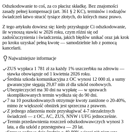
Odszkodowanie to coś, za co płacisz składkę. Bez znajomości
zasady pełnej kompensacji (art. 361 § 2 KC), terminów i rodzajów
świadczeń łatwo stracić tysiące złotych, do których masz prawo.
Z tego artykułu dowiesz się: kiedy przysługuje Ci odszkodowanie,
ile wynoszą stawki w 2026 roku, czym różni się od
zadośćuczynienia i świadczenia, jakich błędów unikać oraz jak krok
po kroku uzyskać pełną kwotę — samodzielnie lub z pomocą
kancelarii.
Najważniejsze informacje
ZUS wypłaca 1 781 zł za każdy 1% uszczerbku na zdrowiu —
stawka obowiązuje od 1 kwietnia 2026 roku.
Średnia szkoda komunikacyjna z OC wynosi 12 000 zł, a sumy
gwarancyjne sięgają 29,87 mln zł dla szkód osobowych.
Ubezpieczyciel ma 30 dni na wypłatę — w sprawach
skomplikowanych termin wydłuża się do 90 dni.
7 na 10 poszkodowanych otrzymuje kwoty zaniżone o 20-40%,
mimo że większość obniżek jest sprzeczna z prawem.
Z jednego zdarzenia może przysługiwać 4-7 niezależnych
świadczeń — z OC, AC, ZUS, NNW i UFG jednocześnie.
Termin przedawnienia roszczeń odszkodowawczych wynosi 3
lata, a dla szkód z przestępstwa — 20 lat.