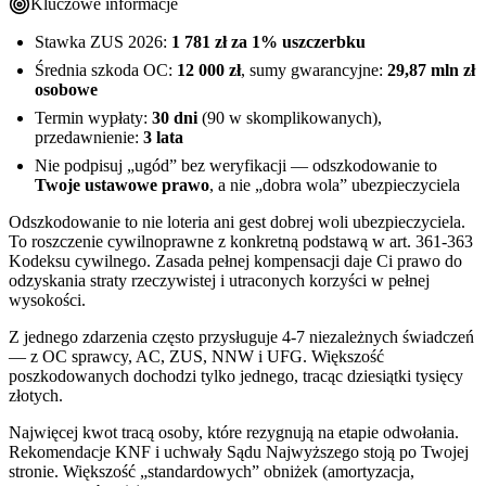
Kluczowe informacje
Stawka ZUS 2026:
1 781 zł za 1% uszczerbku
Średnia szkoda OC:
12 000 zł
, sumy gwarancyjne:
29,87 mln zł
osobowe
Termin wypłaty:
30 dni
(90 w skomplikowanych),
przedawnienie:
3 lata
Nie podpisuj „ugód” bez weryfikacji — odszkodowanie to
Twoje ustawowe prawo
, a nie „dobra wola” ubezpieczyciela
Odszkodowanie to nie loteria ani gest dobrej woli ubezpieczyciela.
To roszczenie cywilnoprawne z konkretną podstawą w art. 361-363
Kodeksu cywilnego. Zasada pełnej kompensacji daje Ci prawo do
odzyskania straty rzeczywistej i utraconych korzyści w pełnej
wysokości.
Z jednego zdarzenia często przysługuje 4-7 niezależnych świadczeń
— z OC sprawcy, AC, ZUS, NNW i UFG. Większość
poszkodowanych dochodzi tylko jednego, tracąc dziesiątki tysięcy
złotych.
Najwięcej kwot tracą osoby, które rezygnują na etapie odwołania.
Rekomendacje KNF i uchwały Sądu Najwyższego stoją po Twojej
stronie. Większość „standardowych” obniżek (amortyzacja,