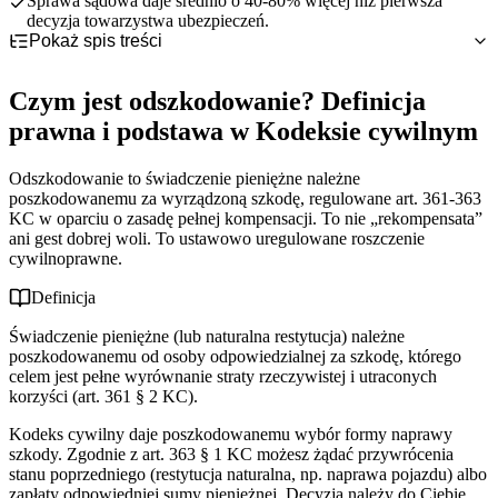
Sprawa sądowa daje średnio o 40-80% więcej niż pierwsza
decyzja towarzystwa ubezpieczeń.
Pokaż spis treści
Czym jest odszkodowanie? Definicja prawna i podstawa w
Kodeksie cywilnym
Czym jest odszkodowanie? Definicja
Z jakich źródeł można uzyskać odszkodowanie? 5 głównych
ścieżek
prawna i podstawa w Kodeksie cywilnym
Ile wynosi odszkodowanie w 2026 roku? Stawki, przykłady,
średnie kwoty
Odszkodowanie to świadczenie pieniężne należne
Odszkodowanie vs zadośćuczynienie vs świadczenie
poszkodowanemu za wyrządzoną szkodę, regulowane art. 361-363
ubezpieczeniowe — kluczowe różnice
KC w oparciu o zasadę pełnej kompensacji. To nie „rekompensata”
Najczęstsze błędy przy dochodzeniu odszkodowania — czego
ani gest dobrej woli. To ustawowo uregulowane roszczenie
unikać
cywilnoprawne.
Jak uzyskać odszkodowanie? Procedura krok po kroku z realną
linią czasu
Definicja
Najważniejsze fakty o odszkodowaniu — szybkie podsumowanie
Świadczenie pieniężne (lub naturalna restytucja) należne
poszkodowanemu od osoby odpowiedzialnej za szkodę, którego
celem jest pełne wyrównanie straty rzeczywistej i utraconych
korzyści (art. 361 § 2 KC).
Kodeks cywilny daje poszkodowanemu wybór formy naprawy
szkody. Zgodnie z art. 363 § 1 KC możesz żądać przywrócenia
stanu poprzedniego (restytucja naturalna, np. naprawa pojazdu) albo
zapłaty odpowiedniej sumy pieniężnej. Decyzja należy do Ciebie,