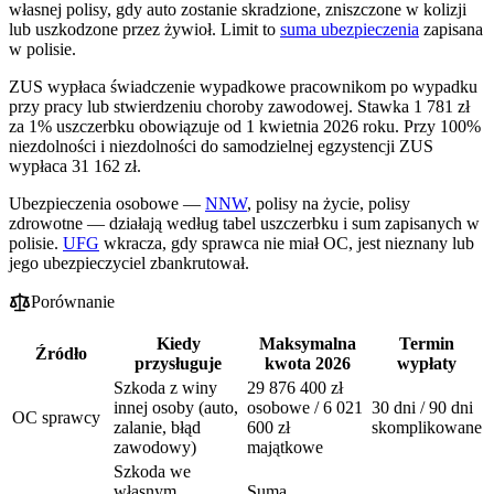
własnej polisy, gdy auto zostanie skradzione, zniszczone w kolizji
lub uszkodzone przez żywioł. Limit to
suma ubezpieczenia
zapisana
w polisie.
ZUS wypłaca świadczenie wypadkowe pracownikom po wypadku
przy pracy lub stwierdzeniu choroby zawodowej. Stawka 1 781 zł
za 1% uszczerbku obowiązuje od 1 kwietnia 2026 roku. Przy 100%
niezdolności i niezdolności do samodzielnej egzystencji ZUS
wypłaca 31 162 zł.
Ubezpieczenia osobowe —
NNW
, polisy na życie, polisy
zdrowotne — działają według tabel uszczerbku i sum zapisanych w
polisie.
UFG
wkracza, gdy sprawca nie miał OC, jest nieznany lub
jego ubezpieczyciel zbankrutował.
Porównanie
Kiedy
Maksymalna
Termin
Źródło
przysługuje
kwota 2026
wypłaty
Szkoda z winy
29 876 400 zł
innej osoby (auto,
osobowe / 6 021
30 dni / 90 dni
OC sprawcy
zalanie, błąd
600 zł
skomplikowane
zawodowy)
majątkowe
Szkoda we
własnym
Suma