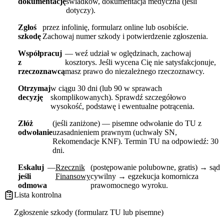
dokumentację
świadków, dokumentacja medyczna (jeśli
dotyczy).
Zgłoś
przez infolinię, formularz online lub osobiście.
szkodę
Zachowaj numer szkody i potwierdzenie zgłoszenia.
Współpracuj
— weź udział w oględzinach, zachowaj
z
kosztorys. Jeśli wycena Cię nie satysfakcjonuje,
rzeczoznawcą
masz prawo do niezależnego rzeczoznawcy.
Otrzymaj
w ciągu 30 dni (lub 90 w sprawach
decyzję
skomplikowanych). Sprawdź szczegółowo
wysokość, podstawę i ewentualne potrącenia.
Złóż
(jeśli zaniżone) — pisemne odwołanie do TU z
odwołanie
uzasadnieniem prawnym (uchwały SN,
Rekomendacje KNF). Termin TU na odpowiedź: 30
dni.
Eskaluj
—
Rzecznik
(postępowanie polubowne, gratis) → sąd
jeśli
Finansowy
cywilny → egzekucja komornicza
odmowa
prawomocnego wyroku.
Lista kontrolna
Zgłoszenie szkody (formularz TU lub pisemne)