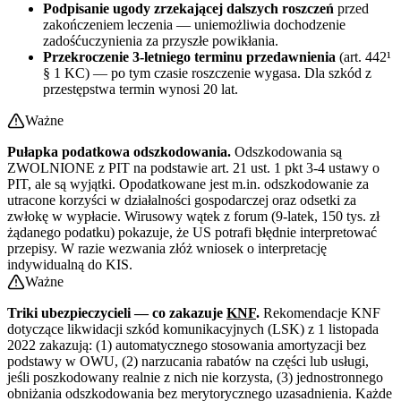
Podpisanie ugody zrzekającej dalszych roszczeń
przed
zakończeniem leczenia — uniemożliwia dochodzenie
zadośćuczynienia za przyszłe powikłania.
Przekroczenie 3-letniego terminu przedawnienia
(art. 442¹
§ 1 KC) — po tym czasie roszczenie wygasa. Dla szkód z
przestępstwa termin wynosi 20 lat.
Ważne
Pułapka podatkowa odszkodowania.
Odszkodowania są
ZWOLNIONE z PIT na podstawie art. 21 ust. 1 pkt 3-4 ustawy o
PIT, ale są wyjątki. Opodatkowane jest m.in. odszkodowanie za
utracone korzyści w działalności gospodarczej oraz odsetki za
zwłokę w wypłacie. Wirusowy wątek z forum (9-latek, 150 tys. zł
żądanego podatku) pokazuje, że US potrafi błędnie interpretować
przepisy. W razie wezwania złóż wniosek o interpretację
indywidualną do KIS.
Ważne
Triki ubezpieczycieli — co zakazuje
KNF
.
Rekomendacje KNF
dotyczące likwidacji szkód komunikacyjnych (LSK) z 1 listopada
2022 zakazują: (1) automatycznego stosowania amortyzacji bez
podstawy w OWU, (2) narzucania rabatów na części lub usługi,
jeśli poszkodowany realnie z nich nie korzysta, (3) jednostronnego
obniżania odszkodowania bez merytorycznego uzasadnienia. Każde