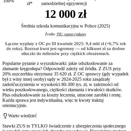
100%
zł*
samodzielnej egzystencji
12 000 zł
Średnia szkoda komunikacyjna w Polsce (2025)
Źródło:
PIU, raport rynkowy
Łączne wypłaty z OC po III kwartale 2025: 9,4 mld zł (+6,7% rok
do roku). Rozrzut kwot jest ogromny — od kilkuset zł za drobne
stłuczki do milionów przy ciężkich obrażeniach.
Popularne pytanie z wyszukiwarki: jakie odszkodowanie za
złamanie kręgosłupa? Odpowiedź zależy od źródła. Z ZUS przy
20% uszczerbku otrzymasz 35 620 zł. Z OC sprawcy (gdy wypadek
był z winy innej osoby) sądy w 2024-2025 roku zasądzały
zadośćuczynienia w wysokości 80-300 tys. zł, w zależności od
wieku poszkodowanego, ciężkości złamania i trwałości skutków.
Plus odszkodowanie za koszty leczenia, utracone zarobki i rentę.
Każda sprawa jest indywidualna, więc te kwoty traktuj
orientacyjnie.
Warto wiedzieć
Stawki ZUS to TYLKO świadczenie z ubezpieczenia społecznego