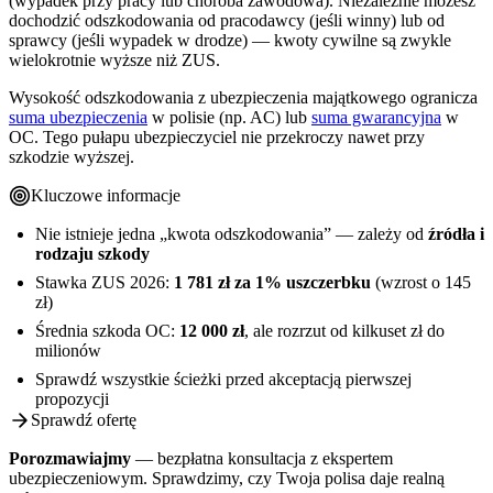
(wypadek przy pracy lub choroba zawodowa). Niezależnie możesz
dochodzić odszkodowania od pracodawcy (jeśli winny) lub od
sprawcy (jeśli wypadek w drodze) — kwoty cywilne są zwykle
wielokrotnie wyższe niż ZUS.
Wysokość odszkodowania z ubezpieczenia majątkowego ogranicza
suma ubezpieczenia
w polisie (np. AC) lub
suma gwarancyjna
w
OC. Tego pułapu ubezpieczyciel nie przekroczy nawet przy
szkodzie wyższej.
Kluczowe informacje
Nie istnieje jedna „kwota odszkodowania” — zależy od
źródła i
rodzaju szkody
Stawka ZUS 2026:
1 781 zł za 1% uszczerbku
(wzrost o 145
zł)
Średnia szkoda OC:
12 000 zł
, ale rozrzut od kilkuset zł do
milionów
Sprawdź wszystkie ścieżki przed akceptacją pierwszej
propozycji
Sprawdź ofertę
Porozmawiajmy
— bezpłatna konsultacja z ekspertem
ubezpieczeniowym. Sprawdzimy, czy Twoja polisa daje realną