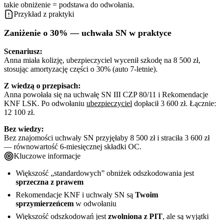
takie obniżenie = podstawa do odwołania.
Przykład z praktyki
Zaniżenie o 30% — uchwała SN w praktyce
Scenariusz:
Anna miała kolizję, ubezpieczyciel wycenił szkodę na 8 500 zł,
stosując amortyzację części o 30% (auto 7-letnie).
Z wiedzą o przepisach:
Anna powołała się na uchwałę SN III CZP 80/11 i Rekomendacje
KNF LSK. Po odwołaniu
ubezpieczyciel
dopłacił 3 600 zł. Łącznie:
12 100 zł.
Bez wiedzy:
Bez znajomości uchwały SN przyjęłaby 8 500 zł i straciła 3 600 zł
— równowartość 6-miesięcznej składki OC.
Kluczowe informacje
Większość „standardowych” obniżek odszkodowania jest
sprzeczna z prawem
Rekomendacje KNF i uchwały SN są
Twoim
sprzymierzeńcem
w odwołaniu
Większość odszkodowań jest
zwolniona z PIT
, ale są wyjątki