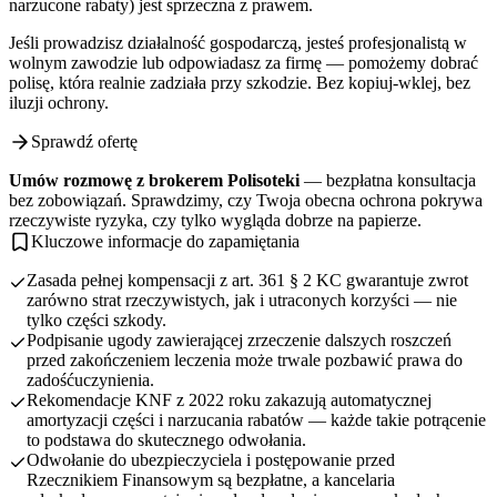
narzucone rabaty) jest sprzeczna z prawem.
Jeśli prowadzisz działalność gospodarczą, jesteś profesjonalistą w
wolnym zawodzie lub odpowiadasz za firmę — pomożemy dobrać
polisę, która realnie zadziała przy szkodzie. Bez kopiuj-wklej, bez
iluzji ochrony.
Sprawdź ofertę
Umów rozmowę z brokerem Polisoteki
— bezpłatna konsultacja
bez zobowiązań. Sprawdzimy, czy Twoja obecna ochrona pokrywa
rzeczywiste ryzyka, czy tylko wygląda dobrze na papierze.
Kluczowe informacje do zapamiętania
Zasada pełnej kompensacji z art. 361 § 2 KC gwarantuje zwrot
zarówno strat rzeczywistych, jak i utraconych korzyści — nie
tylko części szkody.
Podpisanie ugody zawierającej zrzeczenie dalszych roszczeń
przed zakończeniem leczenia może trwale pozbawić prawa do
zadośćuczynienia.
Rekomendacje KNF z 2022 roku zakazują automatycznej
amortyzacji części i narzucania rabatów — każde takie potrącenie
to podstawa do skutecznego odwołania.
Odwołanie do ubezpieczyciela i postępowanie przed
Rzecznikiem Finansowym są bezpłatne, a kancelaria