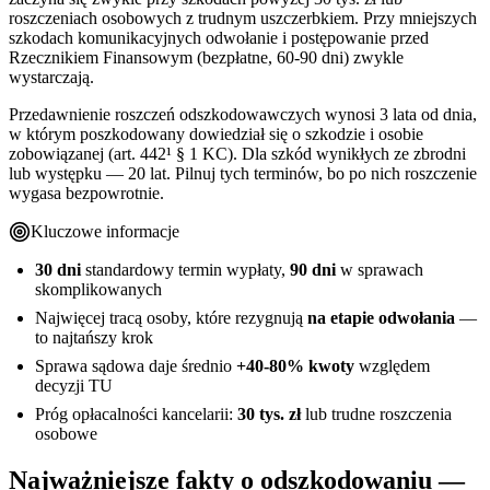
roszczeniach osobowych z trudnym uszczerbkiem. Przy mniejszych
szkodach komunikacyjnych odwołanie i postępowanie przed
Rzecznikiem Finansowym (bezpłatne, 60-90 dni) zwykle
wystarczają.
Przedawnienie roszczeń odszkodowawczych wynosi 3 lata od dnia,
w którym poszkodowany dowiedział się o szkodzie i osobie
zobowiązanej (art. 442¹ § 1 KC). Dla szkód wynikłych ze zbrodni
lub występku — 20 lat. Pilnuj tych terminów, bo po nich roszczenie
wygasa bezpowrotnie.
Kluczowe informacje
30 dni
standardowy termin wypłaty,
90 dni
w sprawach
skomplikowanych
Najwięcej tracą osoby, które rezygnują
na etapie odwołania
—
to najtańszy krok
Sprawa sądowa daje średnio
+40-80% kwoty
względem
decyzji TU
Próg opłacalności kancelarii:
30 tys. zł
lub trudne roszczenia
osobowe
Najważniejsze fakty o odszkodowaniu —