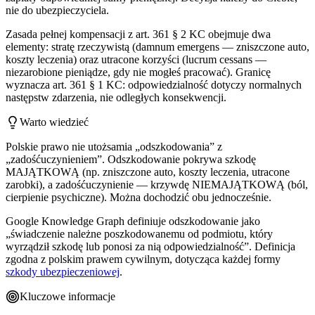
nie do ubezpieczyciela.
Zasada pełnej kompensacji z art. 361 § 2 KC obejmuje dwa
elementy: stratę rzeczywistą (damnum emergens — zniszczone auto,
koszty leczenia) oraz utracone korzyści (lucrum cessans —
niezarobione pieniądze, gdy nie mogłeś pracować). Granicę
wyznacza art. 361 § 1 KC: odpowiedzialność dotyczy normalnych
następstw zdarzenia, nie odległych konsekwencji.
Warto wiedzieć
Polskie prawo nie utożsamia „odszkodowania” z
„zadośćuczynieniem”. Odszkodowanie pokrywa szkodę
MAJĄTKOWĄ (np. zniszczone auto, koszty leczenia, utracone
zarobki), a zadośćuczynienie — krzywdę NIEMAJĄTKOWĄ (ból,
cierpienie psychiczne). Można dochodzić obu jednocześnie.
Google Knowledge Graph definiuje odszkodowanie jako
„świadczenie należne poszkodowanemu od podmiotu, który
wyrządził szkodę lub ponosi za nią odpowiedzialność”. Definicja
zgodna z polskim prawem cywilnym, dotycząca każdej formy
szkody ubezpieczeniowej
.
Kluczowe informacje