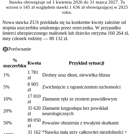
Stawka obowiązuje od 1 kwietnia 2026 do 31 marca 2027. To
wzrost o 145 zł względem stawki 1 636 zł obowiązującej w 2025
roku.
Nowa stawka ZUS przekłada się na konkretne kwoty zależnie od
stopnia uszczerbku ustalonego przez orzecznika. W przypadku
śmierci ubezpieczonego małżonek lub dziecko otrzyma 160 264 zł,
inny członek rodziny — 80 132 zł.
Porównanie
%
Kwota
Przykład sytuacji
uszczerbku
1 781
1%
Drobny uraz dłoni, niewielka blizna
zł
8 905
5%
Zwichnięcie z ograniczeniem ruchomości
zł
17 810
10%
Złamanie ręki ze zrostem prawidłowym
zł
35 620
Złamanie kręgosłupa bez powikłań
20%
zł
neurologicznych
89 050
50%
Poważne obrażenia z trwałymi skutkami
zł
31 162
*Stawka stała przy całkowitej niezdolności +