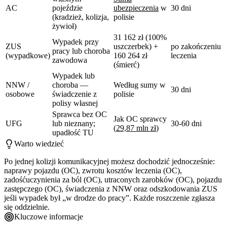
AC
pojeździe
ubezpieczenia
w
30 dni
(kradzież, kolizja,
polisie
żywioł)
31 162 zł (100%
Wypadek przy
ZUS
uszczerbek) +
po zakończeniu
pracy lub choroba
(wypadkowe)
160 264 zł
leczenia
zawodowa
(śmierć)
Wypadek lub
NNW /
choroba —
Według sumy w
30 dni
osobowe
świadczenie z
polisie
polisy własnej
Sprawca bez OC
Jak OC sprawcy
UFG
lub nieznany;
30-60 dni
(
29,87 mln zł
)
upadłość TU
Warto wiedzieć
Po jednej kolizji komunikacyjnej możesz dochodzić jednocześnie:
naprawy pojazdu (OC), zwrotu kosztów leczenia (OC),
zadośćuczynienia za ból (OC), utraconych zarobków (OC), pojazdu
zastępczego (OC), świadczenia z NNW oraz odszkodowania ZUS
jeśli wypadek był „w drodze do pracy”. Każde roszczenie zgłasza
się oddzielnie.
Kluczowe informacje