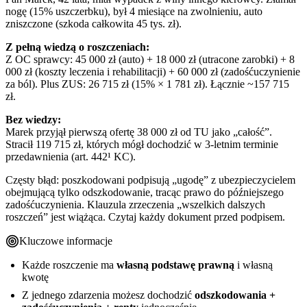
nogę (15% uszczerbku), był 4 miesiące na zwolnieniu, auto
zniszczone (szkoda całkowita 45 tys. zł).
Z pełną wiedzą o roszczeniach:
Z OC sprawcy: 45 000 zł (auto) + 18 000 zł (utracone zarobki) + 8
000 zł (koszty leczenia i rehabilitacji) + 60 000 zł (zadośćuczynienie
za ból). Plus ZUS: 26 715 zł (15% × 1 781 zł). Łącznie ~157 715
zł.
Bez wiedzy:
Marek przyjął pierwszą ofertę 38 000 zł od TU jako „całość”.
Stracił 119 715 zł, których mógł dochodzić w 3-letnim terminie
przedawnienia (art. 442¹ KC).
Częsty błąd: poszkodowani podpisują „ugodę” z ubezpieczycielem
obejmującą tylko odszkodowanie, tracąc prawo do późniejszego
zadośćuczynienia. Klauzula zrzeczenia „wszelkich dalszych
roszczeń” jest wiążąca. Czytaj każdy dokument przed podpisem.
Kluczowe informacje
Każde roszczenie ma
własną podstawę prawną
i własną
kwotę
Z jednego zdarzenia możesz dochodzić
odszkodowania +