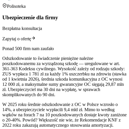
Polisoteka
Ubezpieczenie dla firmy
Bezpłatna konsultacja
Zapytaj o ofertę
Ponad 500 firm nam zaufało
Odszkodowanie to świadczenie pieniężne należne
poszkodowanemu za wyrządzoną szkodę — uregulowane w art.
361-363 Kodeksu cywilnego. Wysokość zależy od rodzaju szkody:
ZUS wypłaca 1 781 zł za każdy 1% uszczerbku na zdrowiu (stawka
od 1 kwietnia 2026), średnia szkoda komunikacyjna z OC wynosi
12 000 zł, a maksymalne sumy gwarancyjne OC sięgają 29,87 mln
zł. Ubezpieczyciel ma 30 dni na wypłatę, w sprawach
skomplikowanych do 90 dni.
W 2025 roku średnie odszkodowanie z OC w Polsce wzrosło o
14%, a ubezpieczyciele wypłacili 9,4 mld zł. Mimo to według
wątków na forach 7 na 10 poszkodowanych dostaje kwoty zaniżone
o 20-40%. Powód? Większość nie wie, że Rekomendacje KNF z
2022 roku zakazują automatycznego stosowania amortyzacji.