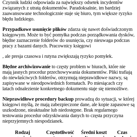
Czynnik ludzki odpowiada za największy odsetek incydentów
związanych z utratą dokumentów. Paradoksalnie, im bardziej
zaawansowane technologicznie staje się biuro, tym większe ryzyko
błędu ludzkiego.
Przypadkowe usunięcie plików
zdarza się nawet doświadczonym
księgowym. Może to być pomyłka podczas porządkowania dysków,
błędne zaznaczenie folderów do usunięcia, czy nieuwaga podczas
pracy z bazami danych. Pracownicy księgowi
, ale presja czasowa i rutyna zwiększają ryzyko pomyłek.
Błędne archiwizowanie
to częsty problem w biurach, które nie
mają jasnych procedur przechowywania dokumentów. Pliki trafiają
do niewłaściwych folderów, otrzymują nieprawidłowe nazwy, są
zapisywane w nieodpowiednich formatach. Po miesiącach czy
latach odnalezienie konkretnego dokumentu staje się niemożliwe.
Nieprawidłowe procedury backup
prowadzą do sytuacji, w której
księgowi myślą, że mają zabezpieczone dane, ale kopie zapasowe są
uszkodzone, nieaktualne lub niedostępne. Brak regularnego
testowania procedur odzyskiwania danych to częsta przyczyna
nieprzyjemnych niespodzianek.
Rodzaj
Częstotliwość
Średni koszt
Czas