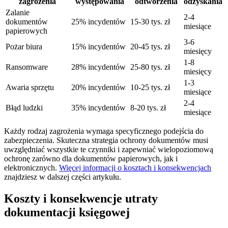
zagrożenia
występowania
odtworzenia
odzyskania
Zalanie
2-4
dokumentów
25% incydentów
15-30 tys. zł
miesiące
papierowych
3-6
Pożar biura
15% incydentów
20-45 tys. zł
miesięcy
1-8
Ransomware
28% incydentów
25-80 tys. zł
miesięcy
1-3
Awaria sprzętu
20% incydentów
10-25 tys. zł
miesiące
2-4
Błąd ludzki
35% incydentów
8-20 tys. zł
miesiące
Każdy rodzaj zagrożenia wymaga specyficznego podejścia do
zabezpieczenia. Skuteczna strategia ochrony dokumentów musi
uwzględniać wszystkie te czynniki i zapewniać wielopoziomową
ochronę zarówno dla dokumentów papierowych, jak i
elektronicznych.
Więcej informacji o kosztach i konsekwencjach
znajdziesz w dalszej części artykułu.
Koszty i konsekwencje utraty
dokumentacji księgowej