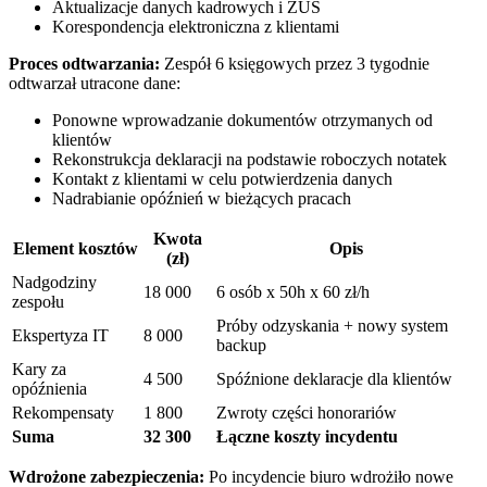
Aktualizacje danych kadrowych i ZUS
Korespondencja elektroniczna z klientami
Proces odtwarzania:
Zespół 6 księgowych przez 3 tygodnie
odtwarzał utracone dane:
Ponowne wprowadzanie dokumentów otrzymanych od
klientów
Rekonstrukcja deklaracji na podstawie roboczych notatek
Kontakt z klientami w celu potwierdzenia danych
Nadrabianie opóźnień w bieżących pracach
Kwota
Element kosztów
Opis
(zł)
Nadgodziny
18 000
6 osób x 50h x 60 zł/h
zespołu
Próby odzyskania + nowy system
Ekspertyza IT
8 000
backup
Kary za
4 500
Spóźnione deklaracje dla klientów
opóźnienia
Rekompensaty
1 800
Zwroty części honorariów
Suma
32 300
Łączne koszty incydentu
Wdrożone zabezpieczenia:
Po incydencie biuro wdrożiło nowe