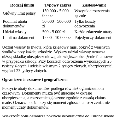
Rodzaj limitu
Typowy zakres
Zastosowanie
150 000 - 5 000
Wszystkie roszczenia
Główny limit polisy
000 zł
łącznie
Podlimit utrata
50 000 - 500 000
Tylko koszty
dokumentów
zł
odtworzenia
Udział własny
500 - 5 000 zł
Każde zdarzenie utraty
Limit na dokument
1 000 - 10 000 zł
Pojedynczy dokument
Udział własny to kwota, którą księgowy musi pokryć z własnych
środków przy każdej szkodzie. Wyższy udział własny oznacza
niższą składkę ubezpieczeniową, ale większe obciążenie finansowe
w przypadku szkody. Przy kosztach odtworzenia wynoszących 25
tysięcy złotych i udziale własnym 2 tysięcy złotych, ubezpieczyciel
wypłaci 23 tysięcy złotych.
Ograniczenia czasowe i geograficzne:
Pokrycie utraty dokumentów podlega również ograniczeniom
czasowym. Dokumenty muszą być utracone w okresie
ubezpieczenia, a roszczenie zgłoszone zgodnie z zasadą claims
made. Oznacza to, że liczy się moment zgłoszenia roszczenia, nie
moment utraty dokumentów.
Większość polis ogranicza pokrycie geograficznie do Europejskiego