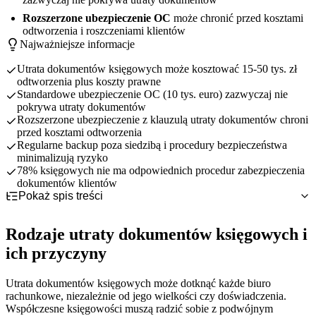
Rozszerzone ubezpieczenie OC
może chronić przed kosztami
odtworzenia i roszczeniami klientów
Najważniejsze informacje
Utrata dokumentów księgowych może kosztować 15-50 tys. zł
odtworzenia plus koszty prawne
Standardowe ubezpieczenie OC (10 tys. euro) zazwyczaj nie
pokrywa utraty dokumentów
Rozszerzone ubezpieczenie z klauzulą utraty dokumentów chroni
przed kosztami odtworzenia
Regularne backup poza siedzibą i procedury bezpieczeństwa
minimalizują ryzyko
78% księgowych nie ma odpowiednich procedur zabezpieczenia
dokumentów klientów
Pokaż spis treści
Rodzaje utraty dokumentów księgowych i ich przyczyny
Koszty i konsekwencje utraty dokumentacji księgowej
Utrata dokumentów papierowych - zalanie, pożar, kradzież
Rodzaje utraty dokumentów księgowych i
Case study - rzeczywiste przypadki utraty dokumentów
Utrata dokumentów elektronicznych - awarie, wirusy, błędy
Bezpośrednie koszty odtworzenia dokumentów
ich przyczyny
Pokrycie ubezpieczeniowe utraty dokumentów księgowych
Błąd ludzki i procedury - przypadkowe usunięcie, błędne
Koszty prawne i postępowania sądowe
Przypadek 1: Zalanie biura i utrata dokumentów papierowych
archiwizowanie
Procedury zabezpieczania dokumentów księgowych
Straty biznesowe i utrata klientów
Przypadek 2: Atak ransomware na system księgowy
Standardowe ubezpieczenie vs rozszerzone pokrycie
Przypadek 3: Przypadkowe usunięcie bazy danych przez pracownika
Warunki pokrycia i wymagania ubezpieczyciela
Backup dokumentów elektronicznych - częstotliwość i lokalizacja
Utrata dokumentów księgowych może dotknąć każde biuro
Limity odszkodowań i udziały własne
Digitalizacja i archiwizacja dokumentów papierowych
rachunkowe, niezależnie od jego wielkości czy doświadczenia.
Współczesne księgowości muszą radzić sobie z podwójnym
Kontrola dostępu i monitoring bezpieczeństwa