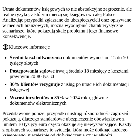
Utrata dokumentów księgowych to nie abstrakcyjne zagrożenie, ale
realne ryzyko, z którym mierzą się księgowi w całej Polsce.
Analizując przypadki zgłaszane do ubezpieczycieli oraz opisywane
w mediach branżowych, można wyodrębnić charakterystyczne
scenariusze, które pokazują skalę problemu i jego finansowe
konsekwencje.
Kluczowe informacje
Średni koszt odtworzenia
dokumentów wynosi od 15 do 50
tysięcy złotych
Postępowania sądowe
trwają średnio 18 miesięcy z kosztami
prawnymi 20-80 tys. zł
30% klientów rezygnuje
z usług po utracie ich dokumentacji
księgowej
Wzrost incydentów o 35%
w 2024 roku, głównie
dokumentów elektronicznych
Przedstawione poniżej przypadki ilustrują różnorodność zagrożeń i
pokazują, dlaczego standardowe ubezpieczenie obowiązkowe z
limitem 10 tysięcy euro często okazuje się niewystarczające. Każdy
z opisanych scenariuszy to sytuacja, która może dotknąć każdego
księgowego, niezależnie od doświadczenia czy wielkości