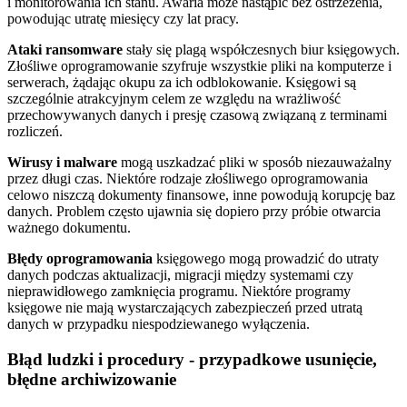
i monitorowania ich stanu. Awaria może nastąpić bez ostrzeżenia,
powodując utratę miesięcy czy lat pracy.
Ataki ransomware
stały się plagą współczesnych biur księgowych.
Złośliwe oprogramowanie szyfruje wszystkie pliki na komputerze i
serwerach, żądając okupu za ich odblokowanie. Księgowi są
szczególnie atrakcyjnym celem ze względu na wrażliwość
przechowywanych danych i presję czasową związaną z terminami
rozliczeń.
Wirusy i malware
mogą uszkadzać pliki w sposób niezauważalny
przez długi czas. Niektóre rodzaje złośliwego oprogramowania
celowo niszczą dokumenty finansowe, inne powodują korupcję baz
danych. Problem często ujawnia się dopiero przy próbie otwarcia
ważnego dokumentu.
Błędy oprogramowania
księgowego mogą prowadzić do utraty
danych podczas aktualizacji, migracji między systemami czy
nieprawidłowego zamknięcia programu. Niektóre programy
księgowe nie mają wystarczających zabezpieczeń przed utratą
danych w przypadku niespodziewanego wyłączenia.
Błąd ludzki i procedury - przypadkowe usunięcie,
błędne archiwizowanie