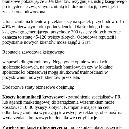
branżowe pokazują, że 30% klientów rezygnuje z usług księgowego
po incydencie związanym z utratą ich dokumentacji, nawet jeśli
została ona odtworzona.
Utrata zaufania klientów przekłada się na spadek przychodów o 15-
40% w pierwszym roku po incydencie. Dla średniego biura
księgowego generującego przychody 300 tysięcy złotych rocznie
oznacza to stratę 45-120 tysięcy złotych. Odbudowa reputacji i
pozyskanie nowych klientów może zająć 2-5 lat.
Reputacja zawodowa księgowego
w sposób długoterminowy. Negatywne opinie w mediach
społecznościowych, na portalach branżowych czy w lokalnej
społeczności biznesowej mogą skutkować trudnościami w
pozyskiwaniu nowych klientów przez lata.
Dodatkowe straty biznesowe obejmują:
Koszty komunikacji kryzysowej
- zatrudnienie specjalistów PR
lub agencji marketingowej do zarządzania wizerunkiem może
kosztować 10-30 tysięcy złotych. Kampanie mające na celu
odbudowę zaufania wymagają inwestycji w reklamę, obecność na
wydarzeniach branżowych i dodatkowe certyfikacje.
Zwiększone koszty ubezpieczenia
- po szkodzie ubezpieczyciele