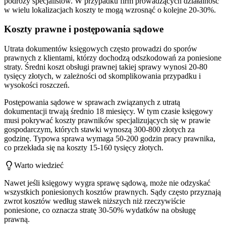
podróży specjalistów. W przypadku firm prowadzących działalność
w wielu lokalizacjach koszty te mogą wzrosnąć o kolejne 20-30%.
Koszty prawne i postępowania sądowe
Utrata dokumentów księgowych często prowadzi do sporów
prawnych z klientami, którzy dochodzą odszkodowań za poniesione
straty. Średni koszt obsługi prawnej takiej sprawy wynosi 20-80
tysięcy złotych, w zależności od skomplikowania przypadku i
wysokości roszczeń.
Postępowania sądowe w sprawach związanych z utratą
dokumentacji trwają średnio 18 miesięcy. W tym czasie księgowy
musi pokrywać koszty prawników specjalizujących się w prawie
gospodarczym, których stawki wynoszą 300-800 złotych za
godzinę. Typowa sprawa wymaga 50-200 godzin pracy prawnika,
co przekłada się na koszty 15-160 tysięcy złotych.
Warto wiedzieć
Nawet jeśli księgowy wygra sprawę sądową, może nie odzyskać
wszystkich poniesionych kosztów prawnych. Sądy często przyznają
zwrot kosztów według stawek niższych niż rzeczywiście
poniesione, co oznacza stratę 30-50% wydatków na obsługę
prawną.