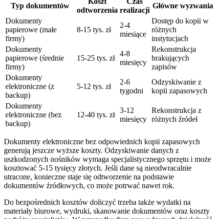
Koszt
Czas
Typ dokumentów
Główne wyzwania
odtworzenia
realizacji
Dokumenty
Dostęp do kopii w
2-4
papierowe (małe
8-15 tys. zł
różnych
miesiące
firmy)
instytucjach
Dokumenty
Rekonstrukcja
4-8
papierowe (średnie
15-25 tys. zł
brakujących
miesięcy
firmy)
zapisów
Dokumenty
2-6
Odzyskiwanie z
elektroniczne (z
5-12 tys. zł
tygodni
kopii zapasowych
backup)
Dokumenty
3-12
Rekonstrukcja z
elektroniczne (bez
12-40 tys. zł
miesięcy
różnych źródeł
backup)
Dokumenty elektroniczne bez odpowiednich kopii zapasowych
generują jeszcze wyższe koszty. Odzyskiwanie danych z
uszkodzonych nośników wymaga specjalistycznego sprzętu i może
kosztować 5-15 tysięcy złotych. Jeśli dane są nieodwracalnie
utracone, konieczne staje się odtworzenie na podstawie
dokumentów źródłowych, co może potrwać nawet rok.
Do bezpośrednich kosztów doliczyć trzeba także wydatki na
materiały biurowe, wydruki, skanowanie dokumentów oraz koszty