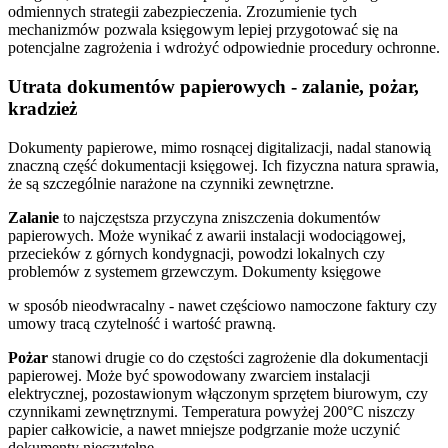
odmiennych strategii zabezpieczenia. Zrozumienie tych
mechanizmów pozwala księgowym lepiej przygotować się na
potencjalne zagrożenia i wdrożyć odpowiednie procedury ochronne.
Utrata dokumentów papierowych - zalanie, pożar,
kradzież
Dokumenty papierowe, mimo rosnącej digitalizacji, nadal stanowią
znaczną część dokumentacji księgowej. Ich fizyczna natura sprawia,
że są szczególnie narażone na czynniki zewnętrzne.
Zalanie
to najczęstsza przyczyna zniszczenia dokumentów
papierowych. Może wynikać z awarii instalacji wodociągowej,
przecieków z górnych kondygnacji, powodzi lokalnych czy
problemów z systemem grzewczym. Dokumenty księgowe
w sposób nieodwracalny - nawet częściowo namoczone faktury czy
umowy tracą czytelność i wartość prawną.
Pożar
stanowi drugie co do częstości zagrożenie dla dokumentacji
papierowej. Może być spowodowany zwarciem instalacji
elektrycznej, pozostawionym włączonym sprzętem biurowym, czy
czynnikami zewnętrznymi. Temperatura powyżej 200°C niszczy
papier całkowicie, a nawet mniejsze podgrzanie może uczynić
dokumenty nieczytelne.