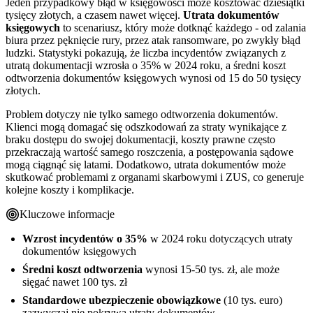
Jeden przypadkowy błąd w księgowości może kosztować dziesiątki
tysięcy złotych, a czasem nawet więcej.
Utrata dokumentów
księgowych
to scenariusz, który może dotknąć każdego - od zalania
biura przez pęknięcie rury, przez atak ransomware, po zwykły błąd
ludzki. Statystyki pokazują, że liczba incydentów związanych z
utratą dokumentacji wzrosła o 35% w 2024 roku, a średni koszt
odtworzenia dokumentów księgowych wynosi od 15 do 50 tysięcy
złotych.
Problem dotyczy nie tylko samego odtworzenia dokumentów.
Klienci mogą domagać się odszkodowań za straty wynikające z
braku dostępu do swojej dokumentacji, koszty prawne często
przekraczają wartość samego roszczenia, a postępowania sądowe
mogą ciągnąć się latami. Dodatkowo, utrata dokumentów może
skutkować problemami z organami skarbowymi i ZUS, co generuje
kolejne koszty i komplikacje.
Kluczowe informacje
Wzrost incydentów o 35%
w 2024 roku dotyczących utraty
dokumentów księgowych
Średni koszt odtworzenia
wynosi 15-50 tys. zł, ale może
sięgać nawet 100 tys. zł
Standardowe ubezpieczenie obowiązkowe
(10 tys. euro)
zazwyczaj nie pokrywa utraty dokumentów