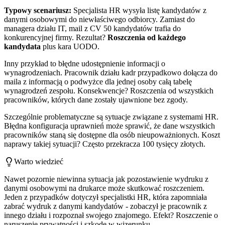
Typowy scenariusz:
Specjalista HR wysyła listę kandydatów z
danymi osobowymi do niewłaściwego odbiorcy. Zamiast do
managera działu IT, mail z CV 50 kandydatów trafia do
konkurencyjnej firmy. Rezultat?
Roszczenia od każdego
kandydata
plus kara UODO.
Inny przykład to błędne udostępnienie informacji o
wynagrodzeniach. Pracownik działu kadr przypadkowo dołącza do
maila z informacją o podwyżce dla jednej osoby całą tabelę
wynagrodzeń zespołu. Konsekwencje? Roszczenia od wszystkich
pracowników, których dane zostały ujawnione bez zgody.
Szczególnie problematyczne są sytuacje związane z systemami HR.
Błędna konfiguracja uprawnień może sprawić, że dane wszystkich
pracowników staną się dostępne dla osób nieupoważnionych. Koszt
naprawy takiej sytuacji? Często przekracza 100 tysięcy złotych.
Warto wiedzieć
Nawet pozornie niewinna sytuacja jak pozostawienie wydruku z
danymi osobowymi na drukarce może skutkować roszczeniem.
Jeden z przypadków dotyczył specjalistki HR, która zapomniała
zabrać wydruk z danymi kandydatów - zobaczył je pracownik z
innego działu i rozpoznał swojego znajomego. Efekt? Roszczenie o
naruszenie prywatności i szkodę w wizerunku.