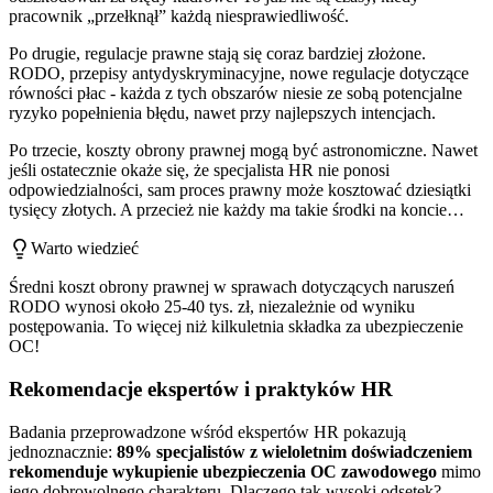
pracownik „przełknął” każdą niesprawiedliwość.
Po drugie, regulacje prawne stają się coraz bardziej złożone.
RODO, przepisy antydyskryminacyjne, nowe regulacje dotyczące
równości płac - każda z tych obszarów niesie ze sobą potencjalne
ryzyko popełnienia błędu, nawet przy najlepszych intencjach.
Po trzecie, koszty obrony prawnej mogą być astronomiczne. Nawet
jeśli ostatecznie okaże się, że specjalista HR nie ponosi
odpowiedzialności, sam proces prawny może kosztować dziesiątki
tysięcy złotych. A przecież nie każdy ma takie środki na koncie…
Warto wiedzieć
Średni koszt obrony prawnej w sprawach dotyczących naruszeń
RODO wynosi około 25-40 tys. zł, niezależnie od wyniku
postępowania. To więcej niż kilkuletnia składka za ubezpieczenie
OC!
Rekomendacje ekspertów i praktyków HR
Badania przeprowadzone wśród ekspertów HR pokazują
jednoznacznie:
89% specjalistów z wieloletnim doświadczeniem
rekomenduje wykupienie ubezpieczenia OC zawodowego
mimo
jego dobrowolnego charakteru. Dlaczego tak wysoki odsetek?