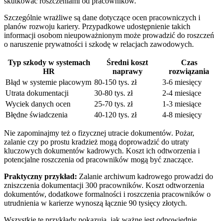
skutkować roszczeniami od pracowników.
Szczególnie wrażliwe są dane dotyczące ocen pracowniczych i
planów rozwoju kariery. Przypadkowe udostępnienie takich
informacji osobom nieupoważnionym może prowadzić do roszczeń
o naruszenie prywatności i szkodę w relacjach zawodowych.
Typ szkody w systemach
Średni koszt
Czas
HR
naprawy
rozwiązania
Błąd w systemie płacowym
80-150 tys. zł
3-6 miesięcy
Utrata dokumentacji
30-80 tys. zł
2-4 miesiące
Wyciek danych ocen
25-70 tys. zł
1-3 miesiące
Błędne świadczenia
40-120 tys. zł
4-8 miesięcy
Nie zapominajmy też o fizycznej utracie dokumentów. Pożar,
zalanie czy po prostu kradzież mogą doprowadzić do utraty
kluczowych dokumentów kadrowych. Koszt ich odtworzenia i
potencjalne roszczenia od pracowników mogą być znaczące.
Praktyczny przykład:
Zalanie archiwum kadrowego prowadzi do
zniszczenia dokumentacji 300 pracowników. Koszt odtworzenia
dokumentów, dodatkowe formalności i roszczenia pracowników o
utrudnienia w karierze wynoszą łącznie 90 tysięcy złotych.
Wszystkie te przykłady pokazują, jak ważne jest odpowiednie