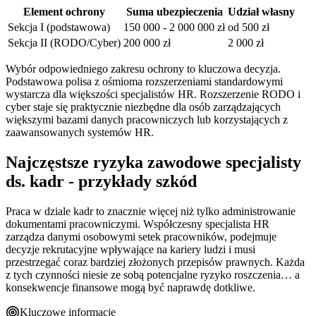
Element ochrony
Suma ubezpieczenia
Udział własny
Sekcja I (podstawowa)
150 000 - 2 000 000 zł
od 500 zł
Sekcja II (RODO/Cyber)
200 000 zł
2 000 zł
Wybór odpowiedniego zakresu ochrony to kluczowa decyzja.
Podstawowa polisa z ośmioma rozszerzeniami standardowymi
wystarcza dla większości specjalistów HR. Rozszerzenie RODO i
cyber staje się praktycznie niezbędne dla osób zarządzających
większymi bazami danych pracowniczych lub korzystających z
zaawansowanych systemów HR.
Najczęstsze ryzyka zawodowe specjalisty
ds. kadr - przykłady szkód
Praca w dziale kadr to znacznie więcej niż tylko administrowanie
dokumentami pracowniczymi. Współczesny specjalista HR
zarządza danymi osobowymi setek pracowników, podejmuje
decyzje rekrutacyjne wpływające na kariery ludzi i musi
przestrzegać coraz bardziej złożonych przepisów prawnych. Każda
z tych czynności niesie ze sobą potencjalne ryzyko roszczenia… a
konsekwencje finansowe mogą być naprawdę dotkliwe.
Kluczowe informacje