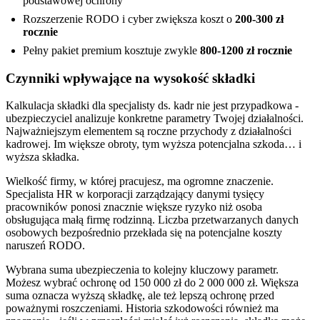
podstawowej ochrony
Rozszerzenie RODO i cyber zwiększa koszt o
200-300 zł
rocznie
Pełny pakiet premium kosztuje zwykle
800-1200 zł rocznie
Czynniki wpływające na wysokość składki
Kalkulacja składki dla specjalisty ds. kadr nie jest przypadkowa -
ubezpieczyciel analizuje konkretne parametry Twojej działalności.
Najważniejszym elementem są roczne przychody z działalności
kadrowej. Im większe obroty, tym wyższa potencjalna szkoda… i
wyższa składka.
Wielkość firmy, w której pracujesz, ma ogromne znaczenie.
Specjalista HR w korporacji zarządzający danymi tysięcy
pracowników ponosi znacznie większe ryzyko niż osoba
obsługująca małą firmę rodzinną. Liczba przetwarzanych danych
osobowych bezpośrednio przekłada się na potencjalne koszty
naruszeń RODO.
Wybrana suma ubezpieczenia to kolejny kluczowy parametr.
Możesz wybrać ochronę od 150 000 zł do 2 000 000 zł. Większa
suma oznacza wyższą składkę, ale też lepszą ochronę przed
poważnymi roszczeniami. Historia szkodowości również ma