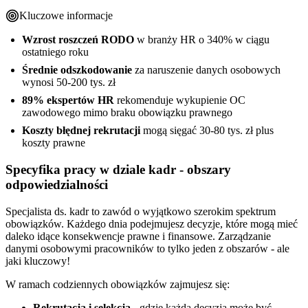
Kluczowe informacje
Wzrost roszczeń RODO
w branży HR o 340% w ciągu
ostatniego roku
Średnie odszkodowanie
za naruszenie danych osobowych
wynosi 50-200 tys. zł
89% ekspertów HR
rekomenduje wykupienie OC
zawodowego mimo braku obowiązku prawnego
Koszty błędnej rekrutacji
mogą sięgać 30-80 tys. zł plus
koszty prawne
Specyfika pracy w dziale kadr - obszary
odpowiedzialności
Specjalista ds. kadr to zawód o wyjątkowo szerokim spektrum
obowiązków. Każdego dnia podejmujesz decyzje, które mogą mieć
daleko idące konsekwencje prawne i finansowe. Zarządzanie
danymi osobowymi pracowników to tylko jeden z obszarów - ale
jaki kluczowy!
W ramach codziennych obowiązków zajmujesz się:
Rekrutacją i selekcją
- gdzie każda decyzja może być