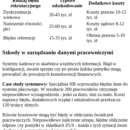
Rodzaj błędu
Typowe
Dodatkowe koszty
rekrutacyjnego
odszkodowanie
Dyskryminacja
Koszty prawne 10-15
20-45 tys. zł
wiekowa
tys. zł
Naruszenie równości
Koszty sądowe 8-12
25-60 tys. zł
płci
tys. zł
Obrona prawna 5-10
Błędne referencje
15-35 tys. zł
tys. zł
Szkody w zarządzaniu danymi pracowniczymi
Systemy kadrowe to skarbnica wrażliwych informacji. Błąd w
konfiguracji, awaria sprzętu czy po prostu ludzka pomyłka mogą
prowadzić do poważnych konsekwencji finansowych.
Case study systemowy:
Specjalista HR wprowadza błędne dane do
systemu płacowego. W rezultacie 200 pracowników otrzymuje
nieprawidłowe wynagrodzenia - jedni za dużo, inni za mało. Koszt
naprawy błędu, dodatkowych wypłat i odszkodowań przekracza
120 tysięcy złotych.
Równie kosztowne mogą być błędy w obliczaniu świadczeń
pracowniczych. Nieprawidłowe naliczenie urlopu, błędne obliczenie
odpraw czy pomyłki w składkach ZUS - każda z tych sytuacji może