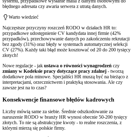
systemu, przypadkowe wysłanie maila z danymi osobowymi do
błędnego adresata czy awaria serwera z utratą danych.
Warto wiedzieć
Najczęstsze przyczyny roszczeń RODO w działach HR to:
przypadkowe udostępnienie CV kandydata innej firmie (42%
przypadków), przechowywanie danych po zakończeniu rekrutacji
bez zgody (31%) oraz błędy w systemach automatycznej selekcji
CV (27%). Każdy taki błąd może kosztować od 20 do 200 tysięcy
złotych!
Nowe regulacje - jak
ustawa o równości wynagrodzeń
czy
zmiany w Kodeksie pracy dotyczące pracy zdalnej
- tworzą
dodatkowe pola minowe. Specjaliści HR muszą być na bieżąco z
interpretacjami, orzecznictwem i praktyką stosowania. Ale czy
zawsze jest na to czas?
Konsekwencje finansowe błędów kadrowych
Liczby mówią same za siebie. Średnie odszkodowanie za
naruszenie RODO w branży HR wynosi obecnie 50-200 tysięcy
złotych. To nie są abstrakcyjne kwoty - to realne roszczenia, z
którymi mierzą się polskie firmy.