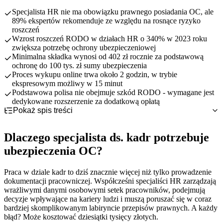
Specjalista HR nie ma obowiązku prawnego posiadania OC, ale
89% ekspertów rekomenduje ze względu na rosnące ryzyko
roszczeń
Wzrost roszczeń RODO w działach HR o 340% w 2023 roku
zwiększa potrzebę ochrony ubezpieczeniowej
Minimalna składka wynosi od 402 zł rocznie za podstawową
ochronę do 100 tys. zł sumy ubezpieczenia
Proces wykupu online trwa około 2 godzin, w trybie
ekspresowym możliwy w 15 minut
Podstawowa polisa nie obejmuje szkód RODO - wymagane jest
dedykowane rozszerzenie za dodatkową opłatą
Pokaż spis treści
Dlaczego specjalista ds. kadr potrzebuje ubezpieczenia OC?
OC obowiązkowe czy dobrowolne dla specjalisty ds. kadr?
Specyfika pracy w dziale kadr - obszary odpowiedzialności
Dlaczego specjalista ds. kadr potrzebuje
Co obejmuje ubezpieczenie OC specjalisty ds. kadr?
Rosnące ryzyko roszczeń w erze RODO i digitalizacji
Status prawny - brak obowiązku ustawowego
ubezpieczenia OC?
Najczęstsze ryzyka zawodowe specjalisty ds. kadr - przykłady
Konsekwencje finansowe błędów kadrowych
Dlaczego warto rozważyć mimo braku obowiązku?
Podstawowy zakres odpowiedzialności cywilnej
szkód
Rekomendacje ekspertów i praktyków HR
Rozszerzenia standardowe - 8 kluczowych obszarów ochrony
Ile kosztuje OC dla specjalisty ds. kadr?
Naruszenia RODO w procesach kadrowych
Rozszerzenia płatne - RODO i cyberbezpieczeństwo
Praca w dziale kadr to dziś znacznie więcej niż tylko prowadzenie
Jak i gdzie wykupić ubezpieczenie OC specjalisty ds. kadr?
Błędy w procesach rekrutacyjnych i selekcyjnych
Czynniki wpływające na wysokość składki
dokumentacji pracowniczej. Współcześni specjaliści HR zarządzają
Praktyczne wskazówki dla specjalisty ds. kadr
Szkody w zarządzaniu danymi pracowniczymi
Orientacyjne przedziały cenowe na rynku
Proces zakupu online - 5 kroków do polisy
wrażliwymi danymi osobowymi setek pracowników, podejmują
Analiza koszt-korzyść - czy warto?
Porównanie kanałów sprzedaży - online vs agent
Jak minimalizować ryzyko w codziennej pracy HR
decyzje wpływające na kariery ludzi i muszą poruszać się w coraz
bardziej skomplikowanym labiryncie przepisów prawnych. A każdy
Wymagane dokumenty i informacje
Postępowanie w przypadku roszczenia
błąd? Może kosztować dziesiątki tysięcy złotych.
Kluczowe elementy przy wyborze ubezpieczenia