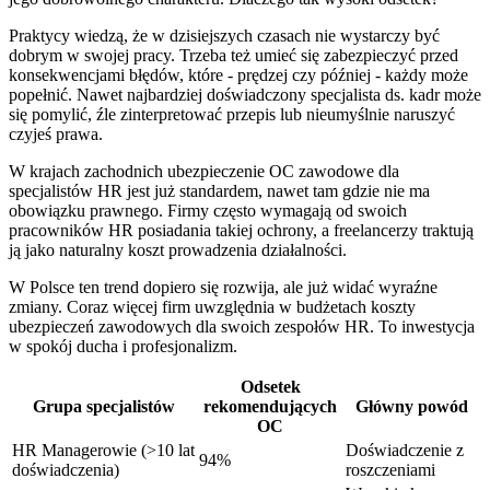
Praktycy wiedzą, że w dzisiejszych czasach nie wystarczy być
dobrym w swojej pracy. Trzeba też umieć się zabezpieczyć przed
konsekwencjami błędów, które - prędzej czy później - każdy może
popełnić. Nawet najbardziej doświadczony specjalista ds. kadr może
się pomylić, źle zinterpretować przepis lub nieumyślnie naruszyć
czyjeś prawa.
W krajach zachodnich ubezpieczenie OC zawodowe dla
specjalistów HR jest już standardem, nawet tam gdzie nie ma
obowiązku prawnego. Firmy często wymagają od swoich
pracowników HR posiadania takiej ochrony, a freelancerzy traktują
ją jako naturalny koszt prowadzenia działalności.
W Polsce ten trend dopiero się rozwija, ale już widać wyraźne
zmiany. Coraz więcej firm uwzględnia w budżetach koszty
ubezpieczeń zawodowych dla swoich zespołów HR. To inwestycja
w spokój ducha i profesjonalizm.
Odsetek
Grupa specjalistów
rekomendujących
Główny powód
OC
HR Managerowie (>10 lat
Doświadczenie z
94%
doświadczenia)
roszczeniami