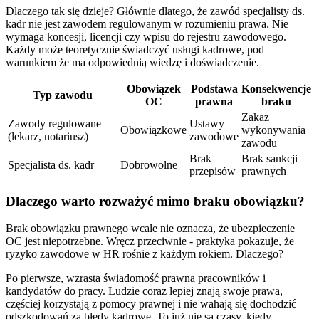
Dlaczego tak się dzieje? Głównie dlatego, że zawód specjalisty ds.
kadr nie jest zawodem regulowanym w rozumieniu prawa. Nie
wymaga koncesji, licencji czy wpisu do rejestru zawodowego.
Każdy może teoretycznie świadczyć usługi kadrowe, pod
warunkiem że ma odpowiednią wiedzę i doświadczenie.
Obowiązek
Podstawa
Konsekwencje
Typ zawodu
OC
prawna
braku
Zakaz
Zawody regulowane
Ustawy
Obowiązkowe
wykonywania
(lekarz, notariusz)
zawodowe
zawodu
Brak
Brak sankcji
Specjalista ds. kadr
Dobrowolne
przepisów
prawnych
Dlaczego warto rozważyć mimo braku obowiązku?
Brak obowiązku prawnego wcale nie oznacza, że ubezpieczenie
OC jest niepotrzebne. Wręcz przeciwnie - praktyka pokazuje, że
ryzyko zawodowe w HR rośnie z każdym rokiem. Dlaczego?
Po pierwsze, wzrasta świadomość prawna pracowników i
kandydatów do pracy. Ludzie coraz lepiej znają swoje prawa,
częściej korzystają z pomocy prawnej i nie wahają się dochodzić
odszkodowań za błędy kadrowe. To już nie są czasy, kiedy