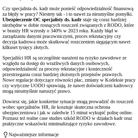
Czy specjalista ds. kadr może ponieść odpowiedzialność finansową
za błędy w pracy? Niestety tak - i to nawet za nieumyślne pomyłki.
Ubezpieczenie OC specjalisty ds. kadr
staje się coraz bardziej
niezbędne w dobie rosnących roszczeń związanych z RODO, które
w branży HR wzrosły o 340% w 2023 roku. Każdy błąd w
zarządzaniu danymi pracowniczymi, proces rekrutacyjny czy
decyzja kadrowa może skutkować roszczeniem sięgającym nawet
kilkuset tysięcy złotych.
Specjaliści HR są szczególnie narażeni na ryzyko zawodowe ze
względu na dostęp do wrażliwych danych osobowych,
odpowiedzialność za procesy rekrutacyjne i konieczność
przestrzegania coraz bardziej złożonych przepisów prawnych.
Nowe regulacje dotyczące równości płac, zmiany w Kodeksie pracy
czy wytyczne UODO sprawiają, że nawet doświadczeni kadrowcy
mogą nieumyślnie naruszyć prawo.
Dowiesz się, jakie konkretne sytuacje mogą prowadzić do roszczeń
wobec specjalistów HR, ile kosztuje skuteczna ochrona
ubezpieczeniowa i jak w zaledwie 15 minut wykupić polisę online.
Poznasz też realne case studies szkód RODO w działach kadr oraz
praktyczne wskazówki minimalizujące ryzyko zawodowe.
Najważniejsze informacje