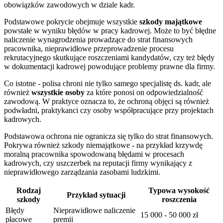
obowiązków zawodowych w dziale kadr.
Podstawowe pokrycie obejmuje wszystkie
szkody majątkowe
powstałe w wyniku błędów w pracy kadrowej. Może to być błędne
naliczenie wynagrodzenia prowadzące do strat finansowych
pracownika, nieprawidłowe przeprowadzenie procesu
rekrutacyjnego skutkujące roszczeniami kandydatów, czy też błędy
w dokumentacji kadrowej powodujące problemy prawne dla firmy.
Co istotne - polisa chroni nie tylko samego specjalistę ds. kadr, ale
również
wszystkie osoby
za które ponosi on odpowiedzialność
zawodową. W praktyce oznacza to, że ochroną objęci są również
podwładni, praktykanci czy osoby współpracujące przy projektach
kadrowych.
Podstawowa ochrona nie ogranicza się tylko do strat finansowych.
Pokrywa również szkody niemajątkowe - na przykład krzywdę
moralną pracownika spowodowaną błędami w procesach
kadrowych, czy uszczerbek na reputacji firmy wynikający z
nieprawidłowego zarządzania zasobami ludzkimi.
Rodzaj
Typowa wysokość
Przykład sytuacji
szkody
roszczenia
Błędy
Nieprawidłowe naliczenie
15 000 - 50 000 zł
płacowe
premii