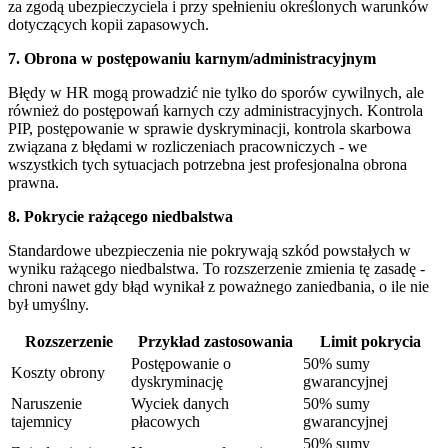
za zgodą ubezpieczyciela i przy spełnieniu określonych warunków
dotyczących kopii zapasowych.
7. Obrona w postępowaniu karnym/administracyjnym
Błędy w HR mogą prowadzić nie tylko do sporów cywilnych, ale
również do postępowań karnych czy administracyjnych. Kontrola
PIP, postępowanie w sprawie dyskryminacji, kontrola skarbowa
związana z błędami w rozliczeniach pracowniczych - we
wszystkich tych sytuacjach potrzebna jest profesjonalna obrona
prawna.
8. Pokrycie rażącego niedbalstwa
Standardowe ubezpieczenia nie pokrywają szkód powstałych w
wyniku rażącego niedbalstwa. To rozszerzenie zmienia tę zasadę -
chroni nawet gdy błąd wynikał z poważnego zaniedbania, o ile nie
był umyślny.
Rozszerzenie
Przykład zastosowania
Limit pokrycia
Postępowanie o
50% sumy
Koszty obrony
dyskryminację
gwarancyjnej
Naruszenie
Wyciek danych
50% sumy
tajemnicy
płacowych
gwarancyjnej
50% sumy