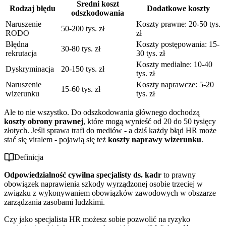
Średni koszt
Rodzaj błędu
Dodatkowe koszty
odszkodowania
Naruszenie
Koszty prawne: 20-50 tys.
50-200 tys. zł
RODO
zł
Błędna
Koszty postępowania: 15-
30-80 tys. zł
rekrutacja
30 tys. zł
Koszty medialne: 10-40
Dyskryminacja
20-150 tys. zł
tys. zł
Naruszenie
Koszty naprawcze: 5-20
15-60 tys. zł
wizerunku
tys. zł
Ale to nie wszystko. Do odszkodowania głównego dochodzą
koszty obrony prawnej
, które mogą wynieść od 20 do 50 tysięcy
złotych. Jeśli sprawa trafi do mediów - a dziś każdy błąd HR może
stać się viralem - pojawią się też
koszty naprawy wizerunku
.
Definicja
Odpowiedzialność cywilna specjalisty ds. kadr
to prawny
obowiązek naprawienia szkody wyrządzonej osobie trzeciej w
związku z wykonywaniem obowiązków zawodowych w obszarze
zarządzania zasobami ludzkimi.
Czy jako specjalista HR możesz sobie pozwolić na ryzyko