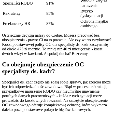
Wysokie kary za
Specjaliści RODO
91%
naruszenia
Ryzyko
Rekruterzy
85%
dyskryminacji
Ochrona majątku
Freelancerzy HR
87%
osobistego
Ostatecznie decyzja należy do Ciebie. Możesz pracować bez
ubezpieczenia - prawo Ci na to pozwala. Ale czy warto ryzykować?
Koszt podstawowej polisy OC dla specjalisty ds. kadr zaczyna się
od około 475 zł rocznie. To mniej niż 40 zł miesięcznie - koszt
dwóch wizyt w kawiarni. A spokój ducha? Bezcenny.
Co obejmuje ubezpieczenie OC
specjalisty ds. kadr?
Specjaliści ds. kadr często nie zdają sobie sprawy, jak szeroka może
być ich odpowiedzialność zawodowa. Błąd w procesie rekrutacji,
przypadkowe naruszenie RODO czy nieumyślne ujawnienie
poufnych danych pracowniczych - każda z tych sytuacji może
prowadzić do kosztownych roszczeń. Na szczęście ubezpieczenie
OC zawodowego oferuje kompleksową ochronę, która wykracza
daleko poza podstawowe pokrycie błędów kadrowych.