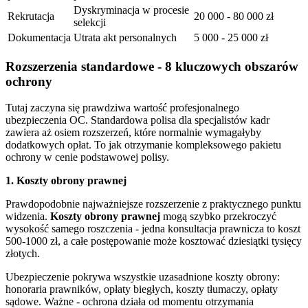
Dyskryminacja w procesie
Rekrutacja
20 000 - 80 000 zł
selekcji
Dokumentacja
Utrata akt personalnych
5 000 - 25 000 zł
Rozszerzenia standardowe - 8 kluczowych obszarów
ochrony
Tutaj zaczyna się prawdziwa wartość profesjonalnego
ubezpieczenia OC. Standardowa polisa dla specjalistów kadr
zawiera aż osiem rozszerzeń, które normalnie wymagałyby
dodatkowych opłat. To jak otrzymanie kompleksowego pakietu
ochrony w cenie podstawowej polisy.
1. Koszty obrony prawnej
Prawdopodobnie najważniejsze rozszerzenie z praktycznego punktu
widzenia.
Koszty obrony prawnej
mogą szybko przekroczyć
wysokość samego roszczenia - jedna konsultacja prawnicza to koszt
500-1000 zł, a całe postępowanie może kosztować dziesiątki tysięcy
złotych.
Ubezpieczenie pokrywa wszystkie uzasadnione koszty obrony:
honoraria prawników, opłaty biegłych, koszty tłumaczy, opłaty
sądowe. Ważne - ochrona działa od momentu otrzymania