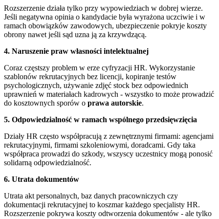
Rozszerzenie działa tylko przy wypowiedziach w dobrej wierze.
Jeśli negatywna opinia o kandydacie była wyrażona uczciwie i w
ramach obowiązków zawodowych, ubezpieczenie pokryje koszty
obrony nawet jeśli sąd uzna ją za krzywdzącą.
4. Naruszenie praw własności intelektualnej
Coraz częstszy problem w erze cyfryzacji HR. Wykorzystanie
szablonów rekrutacyjnych bez licencji, kopiranje testów
psychologicznych, używanie zdjęć stock bez odpowiednich
uprawnień w materiałach kadrowych - wszystko to może prowadzić
do kosztownych sporów o
prawa autorskie
.
5. Odpowiedzialność w ramach wspólnego przedsięwzięcia
Działy HR często współpracują z zewnętrznymi firmami: agencjami
rekrutacyjnymi, firmami szkoleniowymi, doradcami. Gdy taka
współpraca prowadzi do szkody, wszyscy uczestnicy mogą ponosić
solidarną odpowiedzialność.
6. Utrata dokumentów
Utrata akt personalnych, baz danych pracowniczych czy
dokumentacji rekrutacyjnej to koszmar każdego specjalisty HR.
Rozszerzenie pokrywa koszty odtworzenia dokumentów - ale tylko