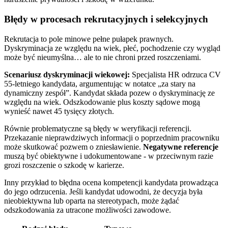
Błędy w procesach rekrutacyjnych i selekcyjnych
Rekrutacja to pole minowe pełne pułapek prawnych.
Dyskryminacja ze względu na wiek, płeć, pochodzenie czy wygląd
może być nieumyślna… ale to nie chroni przed roszczeniami.
Scenariusz dyskryminacji wiekowej:
Specjalista HR odrzuca CV
55-letniego kandydata, argumentując w notatce „za stary na
dynamiczny zespół”. Kandydat składa pozew o dyskryminację ze
względu na wiek. Odszkodowanie plus koszty sądowe mogą
wynieść nawet 45 tysięcy złotych.
Równie problematyczne są błędy w weryfikacji referencji.
Przekazanie nieprawdziwych informacji o poprzednim pracowniku
może skutkować pozwem o zniesławienie.
Negatywne referencje
muszą być obiektywne i udokumentowane - w przeciwnym razie
grozi roszczenie o szkodę w karierze.
Inny przykład to błędna ocena kompetencji kandydata prowadząca
do jego odrzucenia. Jeśli kandydat udowodni, że decyzja była
nieobiektywna lub oparta na stereotypach, może żądać
odszkodowania za utracone możliwości zawodowe.