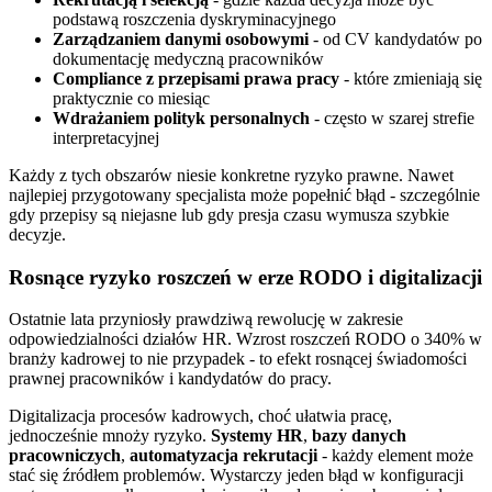
podstawą roszczenia dyskryminacyjnego
Zarządzaniem danymi osobowymi
- od CV kandydatów po
dokumentację medyczną pracowników
Compliance z przepisami prawa pracy
- które zmieniają się
praktycznie co miesiąc
Wdrażaniem polityk personalnych
- często w szarej strefie
interpretacyjnej
Każdy z tych obszarów niesie konkretne ryzyko prawne. Nawet
najlepiej przygotowany specjalista może popełnić błąd - szczególnie
gdy przepisy są niejasne lub gdy presja czasu wymusza szybkie
decyzje.
Rosnące ryzyko roszczeń w erze RODO i digitalizacji
Ostatnie lata przyniosły prawdziwą rewolucję w zakresie
odpowiedzialności działów HR. Wzrost roszczeń RODO o 340% w
branży kadrowej to nie przypadek - to efekt rosnącej świadomości
prawnej pracowników i kandydatów do pracy.
Digitalizacja procesów kadrowych, choć ułatwia pracę,
jednocześnie mnoży ryzyko.
Systemy HR
,
bazy danych
pracowniczych
,
automatyzacja rekrutacji
- każdy element może
stać się źródłem problemów. Wystarczy jeden błąd w konfiguracji