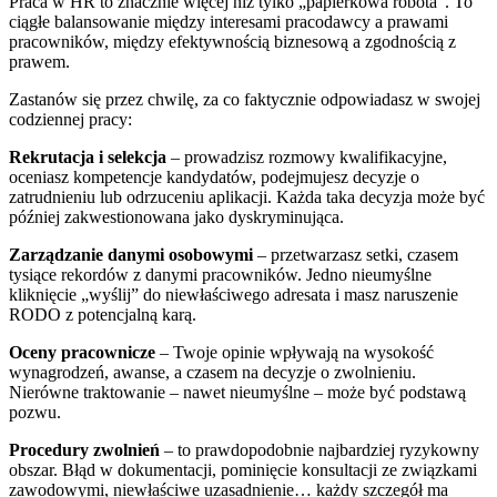
Praca w HR to znacznie więcej niż tylko „papierkowa robota”. To
ciągłe balansowanie między interesami pracodawcy a prawami
pracowników, między efektywnością biznesową a zgodnością z
prawem.
Zastanów się przez chwilę, za co faktycznie odpowiadasz w swojej
codziennej pracy:
Rekrutacja i selekcja
– prowadzisz rozmowy kwalifikacyjne,
oceniasz kompetencje kandydatów, podejmujesz decyzje o
zatrudnieniu lub odrzuceniu aplikacji. Każda taka decyzja może być
później zakwestionowana jako dyskryminująca.
Zarządzanie danymi osobowymi
– przetwarzasz setki, czasem
tysiące rekordów z danymi pracowników. Jedno nieumyślne
kliknięcie „wyślij” do niewłaściwego adresata i masz naruszenie
RODO z potencjalną karą.
Oceny pracownicze
– Twoje opinie wpływają na wysokość
wynagrodzeń, awanse, a czasem na decyzje o zwolnieniu.
Nierówne traktowanie – nawet nieumyślne – może być podstawą
pozwu.
Procedury zwolnień
– to prawdopodobnie najbardziej ryzykowny
obszar. Błąd w dokumentacji, pominięcie konsultacji ze związkami
zawodowymi, niewłaściwe uzasadnienie… każdy szczegół ma