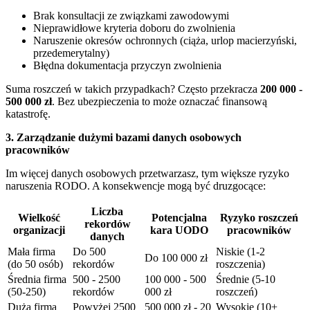
Brak konsultacji ze związkami zawodowymi
Nieprawidłowe kryteria doboru do zwolnienia
Naruszenie okresów ochronnych (ciąża, urlop macierzyński,
przedemerytalny)
Błędna dokumentacja przyczyn zwolnienia
Suma roszczeń w takich przypadkach? Często przekracza
200 000 -
500 000 zł
. Bez ubezpieczenia to może oznaczać finansową
katastrofę.
3. Zarządzanie dużymi bazami danych osobowych
pracowników
Im więcej danych osobowych przetwarzasz, tym większe ryzyko
naruszenia RODO. A konsekwencje mogą być druzgocące:
Liczba
Wielkość
Potencjalna
Ryzyko roszczeń
rekordów
organizacji
kara UODO
pracowników
danych
Mała firma
Do 500
Niskie (1-2
Do 100 000 zł
(do 50 osób)
rekordów
roszczenia)
Średnia firma
500 - 2500
100 000 - 500
Średnie (5-10
(50-250)
rekordów
000 zł
roszczeń)
Duża firma
Powyżej 2500
500 000 zł - 20
Wysokie (10+