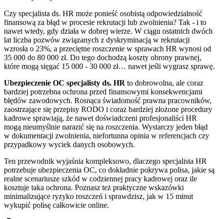
Czy specjalista ds. HR może ponieść osobistą odpowiedzialność
finansową za błąd w procesie rekrutacji lub zwolnienia? Tak - i to
nawet wtedy, gdy działa w dobrej wierze. W ciągu ostatnich dwóch
lat liczba pozwów związanych z dyskryminacją w rekrutacji
wzrosła o 23%, a przeciętne roszczenie w sprawach HR wynosi od
35 000 do 80 000 zł. Do tego dochodzą koszty obrony prawnej,
które mogą sięgać 15 000 - 30 000 zł… nawet jeśli wygrasz sprawę.
Ubezpieczenie OC specjalisty ds. HR
to dobrowolna, ale coraz
bardziej potrzebna ochrona przed finansowymi konsekwencjami
błędów zawodowych. Rosnąca świadomość prawna pracowników,
zaostrzające się przepisy RODO i coraz bardziej złożone procedury
kadrowe sprawiają, że nawet doświadczeni profesjonaliści HR
mogą nieumyślnie narazić się na roszczenia. Wystarczy jeden błąd
w dokumentacji zwolnienia, niefortunna opinia w referencjach czy
przypadkowy wyciek danych osobowych.
Ten przewodnik wyjaśnia kompleksowo, dlaczego specjalista HR
potrzebuje ubezpieczenia OC, co dokładnie pokrywa polisa, jakie są
realne scenariusze szkód w codziennej pracy kadrowej oraz ile
kosztuje taka ochrona. Poznasz też praktyczne wskazówki
minimalizujące ryzyko roszczeń i sprawdzisz, jak w 15 minut
wykupić polisę całkowicie online.