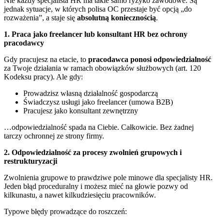
Nie każdy specjalista HR ma takie samo ryzyko zawodowe. Są
jednak sytuacje, w których polisa OC przestaje być opcją „do
rozważenia”, a staje się
absolutną koniecznością
.
1. Praca jako freelancer lub konsultant HR bez ochrony
pracodawcy
Gdy pracujesz na etacie, to
pracodawca ponosi odpowiedzialność
za Twoje działania w ramach obowiązków służbowych (art. 120
Kodeksu pracy). Ale gdy:
Prowadzisz własną działalność gospodarczą
Świadczysz usługi jako freelancer (umowa B2B)
Pracujesz jako konsultant zewnętrzny
…odpowiedzialność spada na Ciebie. Całkowicie. Bez żadnej
tarczy ochronnej ze strony firmy.
2. Odpowiedzialność za procesy zwolnień grupowych i
restrukturyzacji
Zwolnienia grupowe to prawdziwe pole minowe dla specjalisty HR.
Jeden błąd proceduralny i możesz mieć na głowie pozwy od
kilkunastu, a nawet kilkudziesięciu pracowników.
Typowe błędy prowadzące do roszczeń: