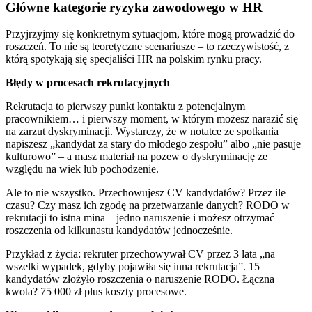
Główne kategorie ryzyka zawodowego w HR
Przyjrzyjmy się konkretnym sytuacjom, które mogą prowadzić do
roszczeń. To nie są teoretyczne scenariusze – to rzeczywistość, z
którą spotykają się specjaliści HR na polskim rynku pracy.
Błędy w procesach rekrutacyjnych
Rekrutacja to pierwszy punkt kontaktu z potencjalnym
pracownikiem… i pierwszy moment, w którym możesz narazić się
na zarzut dyskryminacji. Wystarczy, że w notatce ze spotkania
napiszesz „kandydat za stary do młodego zespołu” albo „nie pasuje
kulturowo” – a masz materiał na pozew o dyskryminację ze
względu na wiek lub pochodzenie.
Ale to nie wszystko. Przechowujesz CV kandydatów? Przez ile
czasu? Czy masz ich zgodę na przetwarzanie danych? RODO w
rekrutacji to istna mina – jedno naruszenie i możesz otrzymać
roszczenia od kilkunastu kandydatów jednocześnie.
Przykład z życia: rekruter przechowywał CV przez 3 lata „na
wszelki wypadek, gdyby pojawiła się inna rekrutacja”. 15
kandydatów złożyło roszczenia o naruszenie RODO. Łączna
kwota? 75 000 zł plus koszty procesowe.