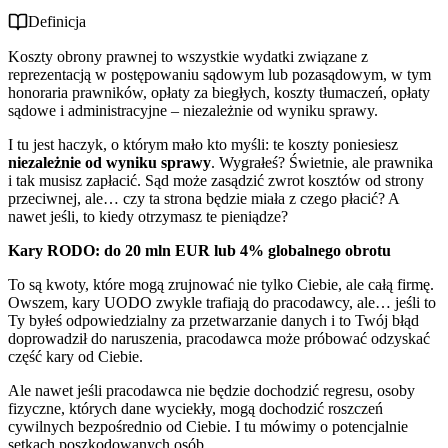
Definicja
Koszty obrony prawnej to wszystkie wydatki związane z
reprezentacją w postępowaniu sądowym lub pozasądowym, w tym
honoraria prawników, opłaty za biegłych, koszty tłumaczeń, opłaty
sądowe i administracyjne – niezależnie od wyniku sprawy.
I tu jest haczyk, o którym mało kto myśli: te koszty poniesiesz
niezależnie od wyniku sprawy
. Wygrałeś? Świetnie, ale prawnika
i tak musisz zapłacić. Sąd może zasądzić zwrot kosztów od strony
przeciwnej, ale… czy ta strona będzie miała z czego płacić? A
nawet jeśli, to kiedy otrzymasz te pieniądze?
Kary RODO: do 20 mln EUR lub 4% globalnego obrotu
To są kwoty, które mogą zrujnować nie tylko Ciebie, ale całą firmę.
Owszem, kary UODO zwykle trafiają do pracodawcy, ale… jeśli to
Ty byłeś odpowiedzialny za przetwarzanie danych i to Twój błąd
doprowadził do naruszenia, pracodawca może próbować odzyskać
część kary od Ciebie.
Ale nawet jeśli pracodawca nie będzie dochodzić regresu, osoby
fizyczne, których dane wyciekły, mogą dochodzić roszczeń
cywilnych bezpośrednio od Ciebie. I tu mówimy o potencjalnie
setkach poszkodowanych osób.