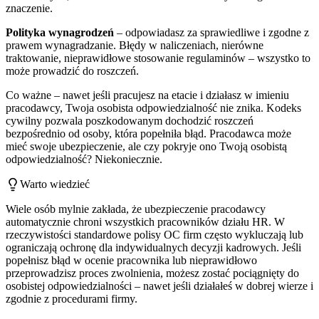
znaczenie.
Polityka wynagrodzeń
– odpowiadasz za sprawiedliwe i zgodne z
prawem wynagradzanie. Błędy w naliczeniach, nierówne
traktowanie, nieprawidłowe stosowanie regulaminów – wszystko to
może prowadzić do roszczeń.
Co ważne – nawet jeśli pracujesz na etacie i działasz w imieniu
pracodawcy, Twoja osobista odpowiedzialność nie znika. Kodeks
cywilny pozwala poszkodowanym dochodzić roszczeń
bezpośrednio od osoby, która popełniła błąd. Pracodawca może
mieć swoje ubezpieczenie, ale czy pokryje ono Twoją osobistą
odpowiedzialność? Niekoniecznie.
Warto wiedzieć
Wiele osób mylnie zakłada, że ubezpieczenie pracodawcy
automatycznie chroni wszystkich pracowników działu HR. W
rzeczywistości standardowe polisy OC firm często wykluczają lub
ograniczają ochronę dla indywidualnych decyzji kadrowych. Jeśli
popełnisz błąd w ocenie pracownika lub nieprawidłowo
przeprowadzisz proces zwolnienia, możesz zostać pociągnięty do
osobistej odpowiedzialności – nawet jeśli działałeś w dobrej wierze i
zgodnie z procedurami firmy.