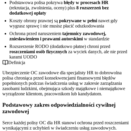
Podstawowa polisa pokrywa
błędy w procesach HR
(rekrutacja, zwolnienia, oceny) plus
8 rozszerzeń bez
dodatkowej opłaty
Koszty obrony prawnej są
pokrywane w pełni
nawet gdy
wygrasz sprawę i nie musisz płacić odszkodowania
Ochrona przed naruszeniem
tajemnicy zawodowej,
zniesławieniem i prawami autorskimi
w standardzie
Rozszerzenie RODO (dodatkowo płatne) chroni przed
roszczeniami osób fizycznych
za wyciek danych, ale nie przed
karami UODO
Definicja
Ubezpieczenie OC zawodowe dla specjalisty HR to dobrowolna
polisa chroniąca przed konsekwencjami finansowymi błędów
popełnionych podczas świadczenia usług w zakresie zarządzania
zasobami ludzkimi, obejmująca szkody majątkowe i niemajątkowe
wyrządzone klientom, pracownikom lub kandydatom.
Podstawowy zakres odpowiedzialności cywilnej
zawodowej
Serce każdej polisy OC dla HR stanowi ochrona przed roszczeniami
wynikającymi z uchybień w świadczeniu usług zawodowych.