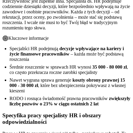
Rzeczywistość jest zupełnie inna. Specjalista ds. HR podejmuje
Najczęstsze pytania o proces zakupu
Współpraca z ubezpieczycielem - co warto wiedzieć?
codziennie dziesiątki decyzji, które bezpośrednio wpływają na życie
zawodowe i osobiste pracowników. Każda z tych decyzji – od
rekrutacji, przez oceny, po zwolnienia – może stać się podstawą
roszczenia. I wcale nie musi to być Twój błąd w tradycyjnym
rozumieniu tego słowa.
Kluczowe informacje
Specjaliści HR podejmują
decyzje wpływające na kariery i
życie finansowe pracowników
– każda może być podstawą
roszczenia
Średnie roszczenie w sprawach HR wynosi
35 000 - 80 000 zł
,
co często przekracza roczne zarobki specjalisty
Nawet wygrana sprawa generuje
koszty obrony prawnej 15
000 - 30 000 zł
, które bez ubezpieczenia pokrywasz z własnej
kieszeni
RODO i rosnąca świadomość prawna pracowników
zwiększyły
liczbę pozwów o 23% w ciągu ostatnich 2 lat
Specyfika pracy specjalisty HR i obszary
odpowiedzialności