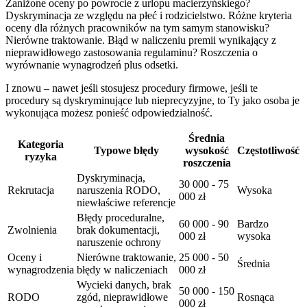
Zaniżone oceny po powrocie z urlopu macierzyńskiego?
Dyskryminacja ze względu na płeć i rodzicielstwo. Różne kryteria
oceny dla różnych pracowników na tym samym stanowisku?
Nierówne traktowanie. Błąd w naliczeniu premii wynikający z
nieprawidłowego zastosowania regulaminu? Roszczenia o
wyrównanie wynagrodzeń plus odsetki.
I znowu – nawet jeśli stosujesz procedury firmowe, jeśli te
procedury są dyskryminujące lub nieprecyzyjne, to Ty jako osoba je
wykonująca możesz ponieść odpowiedzialność.
Średnia
Kategoria
Typowe błędy
wysokość
Częstotliwość
ryzyka
roszczenia
Dyskryminacja,
30 000 - 75
Rekrutacja
naruszenia RODO,
Wysoka
000 zł
niewłaściwe referencje
Błędy proceduralne,
60 000 - 90
Bardzo
Zwolnienia
brak dokumentacji,
000 zł
wysoka
naruszenie ochrony
Oceny i
Nierówne traktowanie,
25 000 - 50
Średnia
wynagrodzenia
błędy w naliczeniach
000 zł
Wycieki danych, brak
50 000 - 150
RODO
zgód, nieprawidłowe
Rosnąca
000 zł