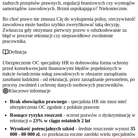
żadnych przepisów prawnych, regulacji branżowych czy wymogów
samorządów zawodowych. Brzmi uspokajająco? Niekoniecznie.
Bo choć prawo nie zmusza Cię do wykupienia polisy, rzeczywistość
zawodowa może bardzo szybko zweryfikować taką decyzję.
Zwłaszcza gdy otrzymasz pierwszy pozew o odszkodowanie za
błąd w procesie rekrutacji czy nieprawidłowe zwolnienie
pracownika.
Definicja
Ubezpieczenie OC specjalisty HR to dobrowolna forma ochrony
przed konsekwencjami finansowymi błędów popełnionych w
trakcie świadczenia usług zawodowych w obszarze zarządzania
zasobami ludzkimi - od rekrutacji, przez zarządzanie personelem, po
procesy zwolnień i ochronę danych osobowych pracowników.
Kluczowe informacje
Brak obowiązku prawnego
- specjalista HR nie musi mieć
ubezpieczenia OC zgodnie z polskim prawem
Rosnące ryzyko roszczeń
- wzrost pozwów o dyskryminację w
rekrutacji o
23% w ciągu ostatnich 2 lat
Wysokość potencjalnych szkód
- średnie roszczenie wynosi
35
000 - 80 000 zł
, co przekracza roczne zarobki wielu specjalistów