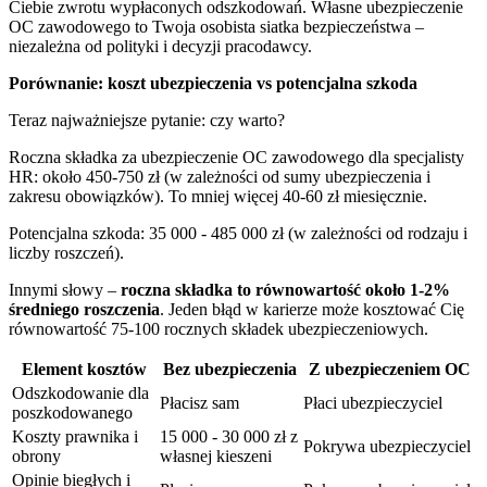
Ciebie zwrotu wypłaconych odszkodowań. Własne ubezpieczenie
OC zawodowego to Twoja osobista siatka bezpieczeństwa –
niezależna od polityki i decyzji pracodawcy.
Porównanie: koszt ubezpieczenia vs potencjalna szkoda
Teraz najważniejsze pytanie: czy warto?
Roczna składka za ubezpieczenie OC zawodowego dla specjalisty
HR: około 450-750 zł (w zależności od sumy ubezpieczenia i
zakresu obowiązków). To mniej więcej 40-60 zł miesięcznie.
Potencjalna szkoda: 35 000 - 485 000 zł (w zależności od rodzaju i
liczby roszczeń).
Innymi słowy –
roczna składka to równowartość około 1-2%
średniego roszczenia
. Jeden błąd w karierze może kosztować Cię
równowartość 75-100 rocznych składek ubezpieczeniowych.
Element kosztów
Bez ubezpieczenia
Z ubezpieczeniem OC
Odszkodowanie dla
Płacisz sam
Płaci ubezpieczyciel
poszkodowanego
Koszty prawnika i
15 000 - 30 000 zł z
Pokrywa ubezpieczyciel
obrony
własnej kieszeni
Opinie biegłych i