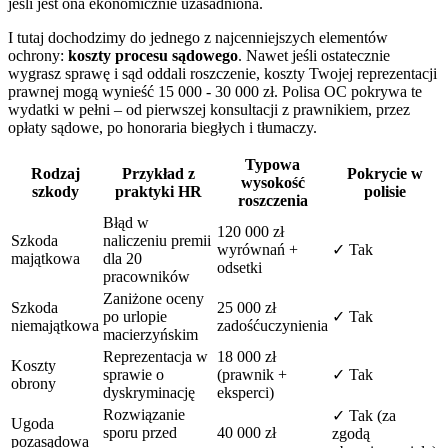
jeśli jest ona ekonomicznie uzasadniona.
I tutaj dochodzimy do jednego z najcenniejszych elementów
ochrony:
koszty procesu sądowego
. Nawet jeśli ostatecznie
wygrasz sprawę i sąd oddali roszczenie, koszty Twojej reprezentacji
prawnej mogą wynieść 15 000 - 30 000 zł. Polisa OC pokrywa te
wydatki w pełni – od pierwszej konsultacji z prawnikiem, przez
opłaty sądowe, po honoraria biegłych i tłumaczy.
Typowa
Rodzaj
Przykład z
Pokrycie w
wysokość
szkody
praktyki HR
polisie
roszczenia
Błąd w
120 000 zł
Szkoda
naliczeniu premii
wyrównań +
✓ Tak
majątkowa
dla 20
odsetki
pracowników
Zaniżone oceny
Szkoda
25 000 zł
po urlopie
✓ Tak
niemajątkowa
zadośćuczynienia
macierzyńskim
Reprezentacja w
18 000 zł
Koszty
sprawie o
(prawnik +
✓ Tak
obrony
dyskryminację
eksperci)
Rozwiązanie
✓ Tak (za
Ugoda
sporu przed
40 000 zł
zgodą
pozasądowa