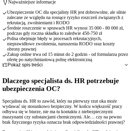
Najważniejsze informacje
Ubezpieczenie OC dla specjalisty HR jest dobrowolne, ale silnie
zalecane ze względu na rosnące ryzyko roszczeń związanych z
rekrutacją, zwolnieniami i RODO
Średnie roszczenie w sprawach HR wynosi 35 000 - 80 000 zł,
podczas gdy roczna składka to zaledwie 450-750 zł
Polisa obejmuje błędy w procesach rekrutacyjnych,
nieprawidłowe zwolnienia, naruszenia RODO oraz koszty
obrony prawnej
Zakup online trwa od 15 minut do 2 godzin - od formularza przez
ofertę po natychmiastową polisę elektroniczną
Pokaż spis treści
Dlaczego specjalista ds. HR potrzebuje ubezpieczenia OC?
OC obowiązkowe czy dobrowolne dla specjalisty ds. HR?
Specyfika pracy specjalisty HR i obszary odpowiedzialności
Dlaczego specjalista ds. HR potrzebuje
Co obejmuje ubezpieczenie OC specjalisty ds. HR?
Główne kategorie ryzyka zawodowego w HR
Brak obowiązku ustawowego ubezpieczenia dla HR
ubezpieczenia OC?
Najczęstsze ryzyka zawodowe specjalisty HR - przykłady
Konsekwencje finansowe błędów w pracy HR
Dlaczego warto wykupić OC mimo braku obowiązku?
Podstawowy zakres odpowiedzialności cywilnej zawodowej
szkód
Kiedy ubezpieczenie jest szczególnie zalecane?
Rozszerzenia ochrony zawarte w pakiecie podstawowym
Ile kosztuje OC dla specjalisty ds. HR?
Błędy w procesach rekrutacyjnych
Rozszerzenie RODO i Cyber – dodatkowa ochrona za dopłatą
Specjalista ds. HR to zawód, który na pierwszy rzut oka może
Jak i gdzie wykupić ubezpieczenie OC specjalisty ds. HR?
Nieprawidłowe procedury zwolnień
Podstawowe czynniki wpływające na cenę składki
Główne wyłączenia z ochrony ubezpieczeniowej
wydawać się stosunkowo bezpieczny. W końcu większość pracy
Praktyczne wskazówki dla specjalistów HR
Błędy w systemach ocen i wynagradzania
Orientacyjne przedziały cenowe dla specjalistów HR
Kanały zakupu ubezpieczenia - które wybrać?
odbywa się w biurze, nie ma tu kontaktu z niebezpiecznymi
Naruszenia RODO w zarządzaniu danymi pracowniczymi
Porównanie kosztu ubezpieczenia vs potencjalna szkoda
Proces zakupu online krok po kroku - szczegółowy przewodnik
Jak minimalizować ryzyko w codziennej pracy HR?
maszynami czy substancjami chemicznymi. Ale… czy na pewno
brak fizycznego ryzyka oznacza brak odpowiedzialności prawnej?
Mobbing i dyskryminacja w miejscu pracy
Wymagane dokumenty i informacje - co przygotować?
Dobre praktyki dokumentacji procesów HR
Dlaczego warto kupić przez platformę online?
Jak reagować na potencjalne roszczenia?