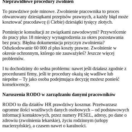
Nieprawidłowe procedury zwolnień
To prawdziwe pole minowe. Zwolnienie pracownika to proces
obwarowany dziesiątkami przepisów prawnych, a każdy błąd może
kosztować pracodawcę (i Ciebie) dziesiątki tysięcy złotych.
Pominięcie konsultacji ze związkami zawodowymi? Przywrócenie
do pracy plus 18 miesięcy wynagrodzenia za okres pozostawania
bez pracy. Błędna dokumentacja przyczyn zwolnienia?
Odszkodowanie 60 000 zł plus koszty prawne. Zwolnienie w
okresie ochronnym, którego nie zauważyłeś? Jeszcze więcej
problemów.
I tu dochodzimy do sedna problemu: nawet jeśli działasz zgodnie z
procedurami firmy, jeśli te procedury okażą się wadliwe lub
niepełne – Ty jako osoba podejmująca decyzję możesz ponieść
konsekwencje.
Naruszenia RODO w zarządzaniu danymi pracowników
RODO to dla działów HR prawdziwy koszmar. Przetwarzasz
ogromne ilości wrażliwych danych osobowych – od podstawowych
informacji kontaktowych, przez numery PESEL, adresy, po dane o
zdrowiu (zwolnienia lekarskie), życiu rodzinnym (urlopy
macierzyńskie), a czasem nawet o karalności.