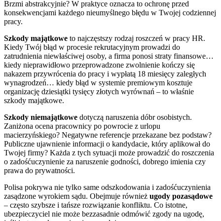
Brzmi abstrakcyjnie? W praktyce oznacza to ochronę przed
konsekwencjami każdego nieumyślnego błędu w Twojej codziennej
pracy.
Szkody majątkowe
to najczęstszy rodzaj roszczeń w pracy HR.
Kiedy Twój błąd w procesie rekrutacyjnym prowadzi do
zatrudnienia niewłaściwej osoby, a firma ponosi straty finansowe…
kiedy nieprawidłowo przeprowadzone zwolnienie kończy się
nakazem przywrócenia do pracy i wypłatą 18 miesięcy zaległych
wynagrodzeń… kiedy błąd w systemie premiowym kosztuje
organizację dziesiątki tysięcy złotych wyrównań – to właśnie
szkody majątkowe.
Szkody niemajątkowe
dotyczą naruszenia dóbr osobistych.
Zaniżona ocena pracownicy po powrocie z urlopu
macierzyńskiego? Negatywne referencje przekazane bez podstaw?
Publiczne ujawnienie informacji o kandydacie, który aplikował do
Twojej firmy? Każda z tych sytuacji może prowadzić do roszczenia
o zadośćuczynienie za naruszenie godności, dobrego imienia czy
prawa do prywatności.
Polisa pokrywa nie tylko same odszkodowania i zadośćuczynienia
zasądzone wyrokiem sądu. Obejmuje również
ugody pozasądowe
– często szybsze i tańsze rozwiązanie konfliktu. Co istotne,
ubezpieczyciel nie może bezzasadnie odmówić zgody na ugodę,