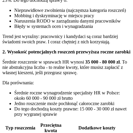
23%. Do tego dochodzą sprawy o:
Nieprawidłowe zwolnienia (najczęstsza kategoria roszczeń)
Mobbing i dyskryminację w miejscu pracy
Naruszenia RODO w zarządzaniu danymi pracowników
Błędy w systemach ocen i wynagradzania
Trend jest wyraźny: pracownicy i kandydaci są coraz bardziej
świadomi swoich praw. I coraz chętniej z nich korzystają.
2. Wysokość potencjalnych roszczeń przewyższa roczne zarobki
Średnie roszczenie w sprawach HR wynosi
35 000 - 80 000 zł
. To
nie abstrakcyjna liczba - to realne kwoty, które musisz zapłacić z
własnej kieszeni, jeśli przegrasz sprawę.
Dla porównania:
Średnie roczne wynagrodzenie specjalisty HR w Polsce:
około 60 000 - 90 000 zł brutto
Jedno roszczenie może pochłonąć całoroczne zarobki
Do tego dochodzą koszty prawne: 15 000 - 30 000 zł nawet
przy wygranej sprawie
Przeciętna
Typ roszczenia
Dodatkowe koszty
kwota