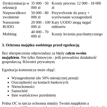
Dyskryminacja w
35 000 - 50
Koszty procesu: 12 000 - 18 000
rekrutacji
000 zł
zł
Nieprawidłowe
50 000 - 80
Przywrócenie do pracy +
zwolnienie
000 zł
wyrównanie wynagrodzeń
Naruszenie
20 000 - 100
Kary UODO mogą sięgać
RODO
000 zł
milionów
40 000 - 70
Mobbing
Koszty leczenia psychiatrycznego
000 zł
3. Ochrona majątku osobistego przed egzekucją
Bez ubezpieczenia odpowiadasz za błędy
całym swoim
majątkiem
. Nie tylko firmowym - jeśli prowadzisz działalność
gospodarczą. Również prywatnym.
Egzekucja komornicza może objąć:
Wynagrodzenie (do 50% miesięcznej pensji)
Oszczędności na kontach bankowych
Nieruchomości
Samochód
Inne wartościowe przedmioty
Polisa OC to tarcza ochronna między Twoim majątkiem a