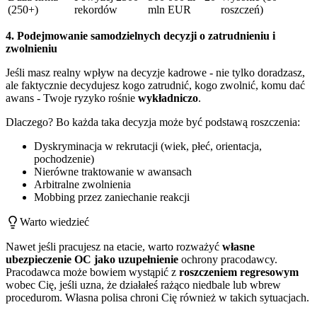
(250+)
rekordów
mln EUR
roszczeń)
4. Podejmowanie samodzielnych decyzji o zatrudnieniu i
zwolnieniu
Jeśli masz realny wpływ na decyzje kadrowe - nie tylko doradzasz,
ale faktycznie decydujesz kogo zatrudnić, kogo zwolnić, komu dać
awans - Twoje ryzyko rośnie
wykładniczo
.
Dlaczego? Bo każda taka decyzja może być podstawą roszczenia:
Dyskryminacja w rekrutacji (wiek, płeć, orientacja,
pochodzenie)
Nierówne traktowanie w awansach
Arbitralne zwolnienia
Mobbing przez zaniechanie reakcji
Warto wiedzieć
Nawet jeśli pracujesz na etacie, warto rozważyć
własne
ubezpieczenie OC jako uzupełnienie
ochrony pracodawcy.
Pracodawca może bowiem wystąpić z
roszczeniem regresowym
wobec Cię, jeśli uzna, że działałeś rażąco niedbale lub wbrew
procedurom. Własna polisa chroni Cię również w takich sytuacjach.