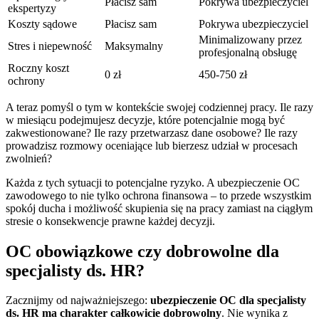
Płacisz sam
Pokrywa ubezpieczyciel
ekspertyzy
Koszty sądowe
Płacisz sam
Pokrywa ubezpieczyciel
Minimalizowany przez
Stres i niepewność
Maksymalny
profesjonalną obsługę
Roczny koszt
0 zł
450-750 zł
ochrony
A teraz pomyśl o tym w kontekście swojej codziennej pracy. Ile razy
w miesiącu podejmujesz decyzje, które potencjalnie mogą być
zakwestionowane? Ile razy przetwarzasz dane osobowe? Ile razy
prowadzisz rozmowy oceniające lub bierzesz udział w procesach
zwolnień?
Każda z tych sytuacji to potencjalne ryzyko. A ubezpieczenie OC
zawodowego to nie tylko ochrona finansowa – to przede wszystkim
spokój ducha i możliwość skupienia się na pracy zamiast na ciągłym
stresie o konsekwencje prawne każdej decyzji.
OC obowiązkowe czy dobrowolne dla
specjalisty ds. HR?
Zacznijmy od najważniejszego:
ubezpieczenie OC dla specjalisty
ds. HR ma charakter całkowicie dobrowolny
. Nie wynika z