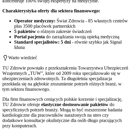
koncentruje 100% swojej ekspertyzy na medycynie.
Charakterystyka oferty dla sektora finansowego:
Operator medyczny:
Świat Zdrowia - 85 własnych centrów
plus 3500 placówek partnerskich
5 pakietów
o różnym zakresie świadczeń
Portal pacjenta
do zarządzania swoją opieką medyczną
Standard specjalistów: 5 dni
- równie szybko jak Signal
Iduna
Warto wiedzieć
TU Zdrowie powstało z przekształcenia Towarzystwa Ubezpieczeń
Wzajemnych „TUW”, które od 2009 roku specjalizowało się w
ubezpieczeniach zdrowotnych. Ta długoletnia specjalizacja
przekłada się na głębokie zrozumienie potrzeb różnych branż, w
tym sektora finansowego.
Dla firm finansowych ceniących polskie korzenie i specjalizację,
TU Zdrowie oferuje
elastyczne dostosowanie pakietów
do
specyficznych potrzeb branży. Mogą to być rozszerzone badania
kardiologiczne dla pracowników narażonych na stres czy
dodatkowe konsultacje okulistyczne dla osób długo pracujących
przy komputerach.