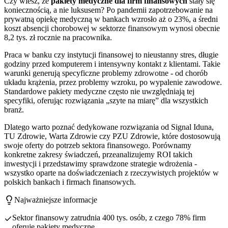
Czy wiesz, że
pakiety medyczne dla firm finansowych
stały się
koniecznością, a nie luksusem? Po pandemii zapotrzebowanie na
prywatną opiekę medyczną w bankach wzrosło aż o 23%, a średni
koszt absencji chorobowej w sektorze finansowym wynosi obecnie
8,2 tys. zł rocznie na pracownika.
Praca w banku czy instytucji finansowej to nieustanny stres, długie
godziny przed komputerem i intensywny kontakt z klientami. Takie
warunki generują specyficzne problemy zdrowotne - od chorób
układu krążenia, przez problemy wzroku, po wypalenie zawodowe.
Standardowe pakiety medyczne często nie uwzględniają tej
specyfiki, oferując rozwiązania „szyte na miarę” dla wszystkich
branż.
Dlatego warto poznać dedykowane rozwiązania od Signal Iduna,
TU Zdrowie, Warta Zdrowie czy PZU Zdrowie, które dostosowują
swoje oferty do potrzeb sektora finansowego. Porównamy
konkretne zakresy świadczeń, przeanalizujemy ROI takich
inwestycji i przedstawimy sprawdzone strategie wdrożenia -
wszystko oparte na doświadczeniach z rzeczywistych projektów w
polskich bankach i firmach finansowych.
Najważniejsze informacje
Sektor finansowy zatrudnia 400 tys. osób, z czego 78% firm
oferuje pakiety medyczne