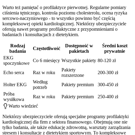
Warto też pamiętać o profilaktyce pierwotnej. Regularne pomiary
ciśnienia tętniczego, kontrola poziomu cholesterolu, ocena ryzyka
sercowo-naczyniowego - to wszystko powinno być częścią
kompleksowej opieki kardiologicznej. Niektórzy ubezpieczyciele
oferują nawet programy profilaktyczne z przypomnieniami o
badaniach i konsultacjach z dietetykiem.
Rodzaj
Dostępność w
Średni koszt
Częstotliwość
badania
pakietach
prywatnie
EKG
Co 6 miesięcy
Wszystkie pakiety
80-120 zł
spoczynkowe
Pakiety
Echo serca
Raz w roku
200-300 zł
rozszerzone
Według
Holter EKG
Pakiety premium
300-450 zł
potrzeb
Próba
Raz w roku
Pakiety premium
250-400 zł
wysiłkowa
Warto wiedzieć
Niektórzy ubezpieczyciele oferują specjalne programy profilaktyki
kardiologicznej dla firm z sektora finansowego. Obejmują one nie
tylko badania, ale także edukację zdrowotną, warsztaty zarządzania
stresem i konsultacje z dietetykiem sportowym. To kompleksowe