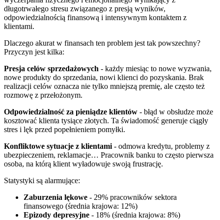
długotrwałego stresu związanego z presją wyników,
odpowiedzialnością finansową i intensywnym kontaktem z
klientami.
Dlaczego akurat w finansach ten problem jest tak powszechny?
Przyczyn jest kilka:
Presja celów sprzedażowych
- każdy miesiąc to nowe wyzwania,
nowe produkty do sprzedania, nowi klienci do pozyskania. Brak
realizacji celów oznacza nie tylko mniejszą premię, ale często też
rozmowę z przełożonym.
Odpowiedzialność za pieniądze klientów
- błąd w obsłudze może
kosztować klienta tysiące złotych. Ta świadomość generuje ciągły
stres i lęk przed popełnieniem pomyłki.
Konfliktowe sytuacje z klientami
- odmowa kredytu, problemy z
ubezpieczeniem, reklamacje… Pracownik banku to często pierwsza
osoba, na którą klient wyładowuje swoją frustrację.
Statystyki są alarmujące:
Zaburzenia lękowe
- 29% pracowników sektora
finansowego (średnia krajowa: 12%)
Epizody depresyjne
- 18% (średnia krajowa: 8%)