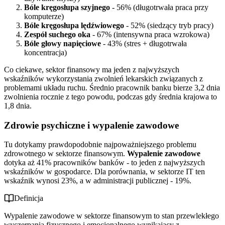
Bóle kręgosłupa szyjnego
- 56% (długotrwała praca przy
komputerze)
Bóle kręgosłupa lędźwiowego
- 52% (siedzący tryb pracy)
Zespół suchego oka
- 67% (intensywna praca wzrokowa)
Bóle głowy napięciowe
- 43% (stres + długotrwała
koncentracja)
Co ciekawe, sektor finansowy ma jeden z najwyższych
wskaźników wykorzystania zwolnień lekarskich związanych z
problemami układu ruchu. Średnio pracownik banku bierze 3,2 dnia
zwolnienia rocznie z tego powodu, podczas gdy średnia krajowa to
1,8 dnia.
Zdrowie psychiczne i wypalenie zawodowe
Tu dotykamy prawdopodobnie najpoważniejszego problemu
zdrowotnego w sektorze finansowym.
Wypalenie zawodowe
dotyka aż 41% pracowników banków - to jeden z najwyższych
wskaźników w gospodarce. Dla porównania, w sektorze IT ten
wskaźnik wynosi 23%, a w administracji publicznej - 19%.
Definicja
Wypalenie zawodowe w sektorze finansowym to stan przewlekłego
wyczerpania fizycznego i emocjonalnego wynikający z