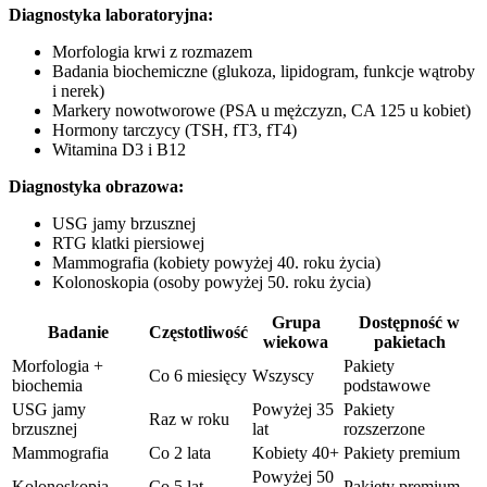
Diagnostyka laboratoryjna:
Morfologia krwi z rozmazem
Badania biochemiczne (glukoza, lipidogram, funkcje wątroby
i nerek)
Markery nowotworowe (PSA u mężczyzn, CA 125 u kobiet)
Hormony tarczycy (TSH, fT3, fT4)
Witamina D3 i B12
Diagnostyka obrazowa:
USG jamy brzusznej
RTG klatki piersiowej
Mammografia (kobiety powyżej 40. roku życia)
Kolonoskopia (osoby powyżej 50. roku życia)
Grupa
Dostępność w
Badanie
Częstotliwość
wiekowa
pakietach
Morfologia +
Pakiety
Co 6 miesięcy
Wszyscy
biochemia
podstawowe
USG jamy
Powyżej 35
Pakiety
Raz w roku
brzusznej
lat
rozszerzone
Mammografia
Co 2 lata
Kobiety 40+
Pakiety premium
Powyżej 50
Kolonoskopia
Co 5 lat
Pakiety premium