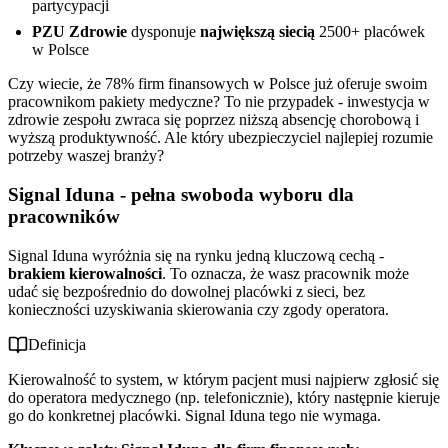
partycypacji
PZU Zdrowie
dysponuje
największą siecią
2500+ placówek
w Polsce
Czy wiecie, że 78% firm finansowych w Polsce już oferuje swoim
pracownikom pakiety medyczne? To nie przypadek - inwestycja w
zdrowie zespołu zwraca się poprzez niższą absencję chorobową i
wyższą produktywność. Ale który ubezpieczyciel najlepiej rozumie
potrzeby waszej branży?
Signal Iduna - pełna swoboda wyboru dla
pracowników
Signal Iduna wyróżnia się na rynku jedną kluczową cechą -
brakiem kierowalności
. To oznacza, że wasz pracownik może
udać się bezpośrednio do dowolnej placówki z sieci, bez
konieczności uzyskiwania skierowania czy zgody operatora.
Definicja
Kierowalność to system, w którym pacjent musi najpierw zgłosić się
do operatora medycznego (np. telefonicznie), który następnie kieruje
go do konkretnej placówki. Signal Iduna tego nie wymaga.