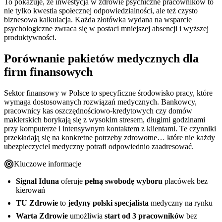
To pokazuje, że inwestycja w zdrowie psychiczne pracowników to
nie tylko kwestia społecznej odpowiedzialności, ale też czysto
biznesowa kalkulacja. Każda złotówka wydana na wsparcie
psychologiczne zwraca się w postaci mniejszej absencji i wyższej
produktywności.
Porównanie pakietów medycznych dla
firm finansowych
Sektor finansowy w Polsce to specyficzne środowisko pracy, które
wymaga dostosowanych rozwiązań medycznych. Bankowcy,
pracownicy kas oszczędnościowo-kredytowych czy domów
maklerskich borykają się z wysokim stresem, długimi godzinami
przy komputerze i intensywnym kontaktem z klientami. Te czynniki
przekładają się na konkretne potrzeby zdrowotne… które nie każdy
ubezpieczyciel medyczny potrafi odpowiednio zaadresować.
Kluczowe informacje
Signal Iduna
oferuje
pełną swobodę wyboru
placówek bez
kierowań
TU Zdrowie
to
jedyny polski specjalista
medyczny na rynku
Warta Zdrowie
umożliwia
start od 3 pracowników
bez