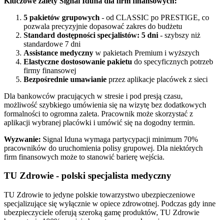
Kluczowe zalety Signal Iduna dla firm finansowych:
5 pakietów grupowych
- od CLASSIC po PRESTIGE, co
pozwala precyzyjnie dopasować zakres do budżetu
Standard dostępności specjalistów: 5 dni
- szybszy niż
standardowe 7 dni
Assistance medyczny
w pakietach Premium i wyższych
Elastyczne dostosowanie pakietu
do specyficznych potrzeb
firmy finansowej
Bezpośrednie umawianie
przez aplikacje placówek z sieci
Dla bankowców pracujących w stresie i pod presją czasu,
możliwość szybkiego umówienia się na wizytę bez dodatkowych
formalności to ogromna zaleta. Pracownik może skorzystać z
aplikacji wybranej placówki i umówić się na dogodny termin.
Wyzwanie:
Signal Iduna wymaga partycypacji minimum 70%
pracowników do uruchomienia polisy grupowej. Dla niektórych
firm finansowych może to stanowić barierę wejścia.
TU Zdrowie - polski specjalista medyczny
TU Zdrowie to jedyne polskie towarzystwo ubezpieczeniowe
specjalizujące się wyłącznie w opiece zdrowotnej. Podczas gdy inne
ubezpieczyciele oferują szeroką gamę produktów, TU Zdrowie