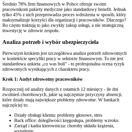
Średnio 78% firm finansowych w Polsce oferuje swoim
pracownikom pakiety medyczne jako standardowy benefit. Jednak
tylko 45% z nich przeprowadza proces wdrożenia w sposób, który
maksymalizuje korzyści dla organizacji i pracowników. Dlaczego?
Bo często traktują to jako zwykły zakup usługi, a nie strategiczną
inwestycję w zdrowie zespołu.
Analiza potrzeb i wybór ubezpieczyciela
Pierwszym krokiem jest szczegółowa analiza potrzeb zdrowotnych
w kontekście specyfiki pracy w sektorze finansowym. To nie jest
standardowa ankieta „co was boli” - to profesjonalna ocena ryzyk
zdrowotnych wynikających z charakteru pracy.
Krok 1: Audyt zdrowotny pracowników
Rozpocznij od analizy danych z ostatnich 12 miesięcy - ile dni
zwolnień chorobowych, jakie są najczęstsze przyczyny absencji,
które działy mają największe problemy zdrowotne. W bankach
najczęściej to:
Działy obsługi klienta: problemy głosowe, stres
Back office: dolegliwości kręgosłupa, problemy wzroku
Zarząd i kadra kierownicza: choroby układu krążenia,
wypalenie