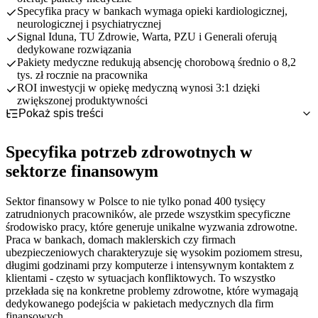
Specyfika pracy w bankach wymaga opieki kardiologicznej,
neurologicznej i psychiatrycznej
Signal Iduna, TU Zdrowie, Warta, PZU i Generali oferują
dedykowane rozwiązania
Pakiety medyczne redukują absencję chorobową średnio o 8,2
tys. zł rocznie na pracownika
ROI inwestycji w opiekę medyczną wynosi 3:1 dzięki
zwiększonej produktywności
Pokaż spis treści
Specyfika potrzeb zdrowotnych w sektorze finansowym
Porównanie pakietów medycznych dla firm finansowych
Choroby układu krążenia i stres zawodowy
Specyfika potrzeb zdrowotnych w
Kluczowe świadczenia dla pracowników sektora finansowego
Problemy wzroku i układu ruchu
Signal Iduna - pełna swoboda wyboru dla pracowników
sektorze finansowym
Proces wdrożenia pakietów medycznych w firmach
Zdrowie psychiczne i wypalenie zawodowe
TU Zdrowie - polski specjalista medyczny
Opieka kardiologiczna i profilaktyka
finansowych
Warta Zdrowie - najłatwiejszy start dla firm finansowych
Wsparcie psychologiczne i psychiatryczne
ROI i korzyści biznesowe pakietów medycznych
Analiza potrzeb i wybór ubezpieczyciela
PZU Zdrowie - sprawdzona potęga dla dużych instytucji
Diagnostyka i medycyna pracy
Sektor finansowy w Polsce to nie tylko ponad 400 tysięcy
Negocjacje i finalizacja umowy
Redukcja absencji chorobowej i kosztów
Generali - międzynarodowa stabilność z elastycznością
zatrudnionych pracowników, ale przede wszystkim specyficzne
Komunikacja z pracownikami i uruchomienie
Zwiększenie produktywności i retencji talentów
środowisko pracy, które generuje unikalne wyzwania zdrowotne.
Case study - wdrożenie w dużym banku
Praca w bankach, domach maklerskich czy firmach
ubezpieczeniowych charakteryzuje się wysokim poziomem stresu,
długimi godzinami przy komputerze i intensywnym kontaktem z
klientami - często w sytuacjach konfliktowych. To wszystko
przekłada się na konkretne problemy zdrowotne, które wymagają
dedykowanego podejścia w pakietach medycznych dla firm
finansowych.