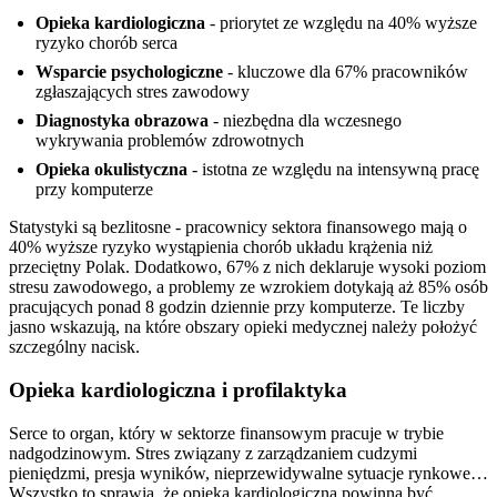
Opieka kardiologiczna
- priorytet ze względu na 40% wyższe
ryzyko chorób serca
Wsparcie psychologiczne
- kluczowe dla 67% pracowników
zgłaszających stres zawodowy
Diagnostyka obrazowa
- niezbędna dla wczesnego
wykrywania problemów zdrowotnych
Opieka okulistyczna
- istotna ze względu na intensywną pracę
przy komputerze
Statystyki są bezlitosne - pracownicy sektora finansowego mają o
40% wyższe ryzyko wystąpienia chorób układu krążenia niż
przeciętny Polak. Dodatkowo, 67% z nich deklaruje wysoki poziom
stresu zawodowego, a problemy ze wzrokiem dotykają aż 85% osób
pracujących ponad 8 godzin dziennie przy komputerze. Te liczby
jasno wskazują, na które obszary opieki medycznej należy położyć
szczególny nacisk.
Opieka kardiologiczna i profilaktyka
Serce to organ, który w sektorze finansowym pracuje w trybie
nadgodzinowym. Stres związany z zarządzaniem cudzymi
pieniędzmi, presja wyników, nieprzewidywalne sytuacje rynkowe…
Wszystko to sprawia, że opieka kardiologiczna powinna być