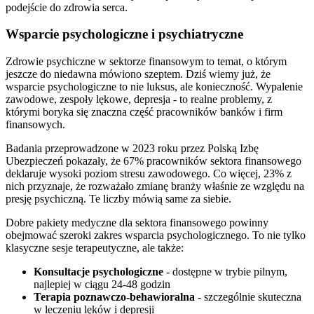
podejście do zdrowia serca.
Wsparcie psychologiczne i psychiatryczne
Zdrowie psychiczne w sektorze finansowym to temat, o którym
jeszcze do niedawna mówiono szeptem. Dziś wiemy już, że
wsparcie psychologiczne to nie luksus, ale konieczność. Wypalenie
zawodowe, zespoły lękowe, depresja - to realne problemy, z
którymi boryka się znaczna część pracowników banków i firm
finansowych.
Badania przeprowadzone w 2023 roku przez Polską Izbę
Ubezpieczeń pokazały, że 67% pracowników sektora finansowego
deklaruje wysoki poziom stresu zawodowego. Co więcej, 23% z
nich przyznaje, że rozważało zmianę branży właśnie ze względu na
presję psychiczną. Te liczby mówią same za siebie.
Dobre pakiety medyczne dla sektora finansowego powinny
obejmować szeroki zakres wsparcia psychologicznego. To nie tylko
klasyczne sesje terapeutyczne, ale także:
Konsultacje psychologiczne
- dostępne w trybie pilnym,
najlepiej w ciągu 24-48 godzin
Terapia poznawczo-behawioralna
- szczególnie skuteczna
w leczeniu lęków i depresji