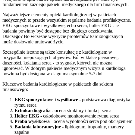
fundamentem każdego pakietu medycznego dla firm finansowych.
Najważniejsze elementy opieki kardiologicznej w pakietach
medycznych to przede wszystkim regularne badania profilaktyczne.
EKG spoczynkowe i wysiłkowe, echo serca, holter EKG - te
badania powinny być dostępne bez długiego oczekiwania.
Dlaczego? Bo wczesne wykrycie problemów kardiologicznych
może dosłownie uratować życie.
Szczególnie istotne są także konsultacje z kardiologiem w
przypadku niepokojących objawów. Ból w klatce piersiowej,
duszności, kołatania serca - to sygnały, których nie można
ignorować. W dobrym pakiecie medycznym wizyta u kardiologa
powinna być dostępna w ciągu maksymalnie 5-7 dni.
Kluczowe badania kardiologiczne w pakietach dla sektora
finansowego:
EKG spoczynkowe i wysiłkowe
- podstawowa diagnostyka
rytmu serca
Echokardiografia
- ocena struktury i funkcji serca
Holter EKG
- całodobowe monitorowanie rytmu serca
Próba wysiłkowa
- ocena wydolności serca pod obciążeniem
Badania laboratoryjne
- lipidogram, troponiny, markery
zapalne