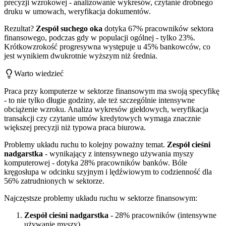
precyzji wzrokowej - analizowanie wykresów, czytanie drobnego
druku w umowach, weryfikacja dokumentów.
Rezultat?
Zespół suchego oka
dotyka 67% pracowników sektora
finansowego, podczas gdy w populacji ogólnej - tylko 23%.
Krótkowzrokość progresywna występuje u 45% bankowców, co
jest wynikiem dwukrotnie wyższym niż średnia.
Warto wiedzieć
Praca przy komputerze w sektorze finansowym ma swoją specyfikę
- to nie tylko długie godziny, ale też szczególnie intensywne
obciążenie wzroku. Analiza wykresów giełdowych, weryfikacja
transakcji czy czytanie umów kredytowych wymaga znacznie
większej precyzji niż typowa praca biurowa.
Problemy układu ruchu to kolejny poważny temat.
Zespół cieśni
nadgarstka
- wynikający z intensywnego używania myszy
komputerowej - dotyka 28% pracowników banków. Bóle
kręgosłupa w odcinku szyjnym i lędźwiowym to codzienność dla
56% zatrudnionych w sektorze.
Najczęstsze problemy układu ruchu w sektorze finansowym:
Zespół cieśni nadgarstka
- 28% pracowników (intensywne
używanie myszy)