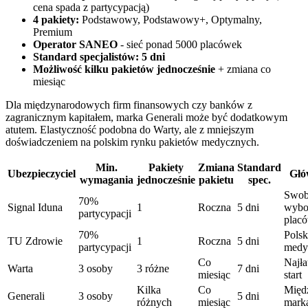
cena spada z partycypacją)
4 pakiety:
Podstawowy, Podstawowy+, Optymalny,
Premium
Operator SANEO
- sieć ponad 5000 placówek
Standard specjalistów: 5 dni
Możliwość kilku pakietów jednocześnie
+ zmiana co
miesiąc
Dla międzynarodowych firm finansowych czy banków z
zagranicznym kapitałem, marka Generali może być dodatkowym
atutem. Elastyczność podobna do Warty, ale z mniejszym
doświadczeniem na polskim rynku pakietów medycznych.
Min.
Pakiety
Zmiana
Standard
Ubezpieczyciel
Głó
wymagania
jednocześnie
pakietu
spec.
Swob
70%
Signal Iduna
1
Roczna
5 dni
wybo
partycypacji
plac
70%
Polsk
TU Zdrowie
1
Roczna
5 dni
partycypacji
medy
Co
Najła
Warta
3 osoby
3 różne
7 dni
miesiąc
start
Kilka
Co
Międ
Generali
3 osoby
5 dni
różnych
miesiąc
mark