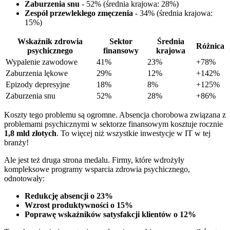
Zaburzenia snu
- 52% (średnia krajowa: 28%)
Zespół przewlekłego zmęczenia
- 34% (średnia krajowa:
15%)
Wskaźnik zdrowia
Sektor
Średnia
Różnica
psychicznego
finansowy
krajowa
Wypalenie zawodowe
41%
23%
+78%
Zaburzenia lękowe
29%
12%
+142%
Epizody depresyjne
18%
8%
+125%
Zaburzenia snu
52%
28%
+86%
Koszty tego problemu są ogromne. Absencja chorobowa związana z
problemami psychicznymi w sektorze finansowym kosztuje rocznie
1,8 mld złotych
. To więcej niż wszystkie inwestycje w IT w tej
branży!
Ale jest też druga strona medalu. Firmy, które wdrożyły
kompleksowe programy wsparcia zdrowia psychicznego,
odnotowały:
Redukcję absencji o 23%
Wzrost produktywności o 15%
Poprawę wskaźników satysfakcji klientów o 12%