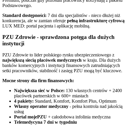
Premium, podczas gdy pozostali pracownicy korzystają z pakietu
Podstawowego.
Standard dostępności:
7 dni dla specjalistów - nieco dłużej niż
konkurencja, ale w zamian oferuje
pełną infrastrukturę cyfrową
LUX MED: portal pacjenta i aplikację mobilną.
PZU Zdrowie - sprawdzona potęga dla dużych
instytucji
PZU Zdrowie to lider polskiego rynku ubezpieczeniowego z
największą siecią placówek medycznych
w kraju. Dla dużych
banków komercyjnych i instytucji finansowych zatrudniających
setki pracowników, stabilność i zasięg PZU mogą być kluczowe.
Mocne strony dla firm finansowych:
Największa sieć w Polsce:
130 własnych centrów + 2400
placówek partnerskich w 600+ miastach
4 pakiety:
Standard, Komfort, Komfort Plus, Optimum
Własny operator medyczny
- pełna kontrola nad jakością
usług
Portal mojePZU
+ całodobowa infolinia medyczna
Telemedycyna 7 dni w tygodniu