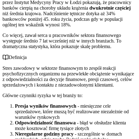
przez Instytut Medycyny Pracy w Łodzi pokazują, że pracownicy
banków cierpią na choroby układu krążenia
dwukrotnie częściej
niż średnia krajowa. Nadciśnienie tętnicze dotyka aż 34%
bankowców poniżej 45. roku życia, podczas gdy w populacji
ogólnej ten wskaźnik wynosi 18%.
Co więcej, zawał serca u pracowników sektora finansowego
występuje średnio 7 lat wcześniej niż w innych branżach. To
dramatyczna statystyka, która pokazuje skalę problemu.
Definicja
Stres zawodowy w sektorze finansowym to zespół reakcji
psychofizycznych organizmu na przewlekłe obciążenie wynikające
z odpowiedzialności za decyzje finansowe, presji czasowej, celów
sprzedażowych i kontaktu z niezadowolonymi klientami.
Główne czynniki ryzyka w tej branży to:
Presja wyników finansowych
- miesięczne cele
sprzedażowe, które muszą być realizowane niezależnie od
warunków rynkowych
Odpowiedzialność finansowa
- błąd w obsłudze klienta
może kosztować firmę tysiące złotych
Nieregularne godziny pracy
- szczególnie w domach