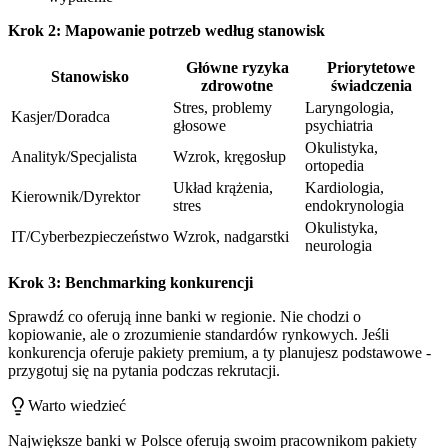
Krok 2: Mapowanie potrzeb według stanowisk
Główne ryzyka
Priorytetowe
Stanowisko
zdrowotne
świadczenia
Stres, problemy
Laryngologia,
Kasjer/Doradca
głosowe
psychiatria
Okulistyka,
Analityk/Specjalista
Wzrok, kręgosłup
ortopedia
Układ krążenia,
Kardiologia,
Kierownik/Dyrektor
stres
endokrynologia
Okulistyka,
IT/Cyberbezpieczeństwo
Wzrok, nadgarstki
neurologia
Krok 3: Benchmarking konkurencji
Sprawdź co oferują inne banki w regionie. Nie chodzi o
kopiowanie, ale o zrozumienie standardów rynkowych. Jeśli
konkurencja oferuje pakiety premium, a ty planujesz podstawowe -
przygotuj się na pytania podczas rekrutacji.
Warto wiedzieć
Największe banki w Polsce oferują swoim pracownikom pakiety