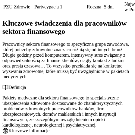
Najwi
PZU Zdrowie
Partycypacja
1
Roczna
5 dni
w Po
Kluczowe świadczenia dla pracowników
sektora finansowego
Pracownicy sektora finansowego to specyficzna grupa zawodowa,
której potrzeby zdrowotne znacząco różnią się od innych branż.
Długie godziny przed komputerem, intensywny stres związany z
odpowiedzialnością za finanse klientów, ciągły kontakt z ludźmi
oraz presja czasowa… To wszystko przekłada się na konkretne
wyzwania zdrowotne, które muszą być uwzględnione w pakietach
medycznych.
Definicja
Pakiety medyczne dla sektora finansowego to specjalistyczne
ubezpieczenia zdrowotne dostosowane do charakterystycznych
problemów zdrowotnych pracowników banków, firm
ubezpieczeniowych, domów maklerskich i innych instytucji
finansowych, ze szczególnym uwzględnieniem opieki
kardiologicznej, neurologicznej i psychiatrycznej.
Kluczowe informacje