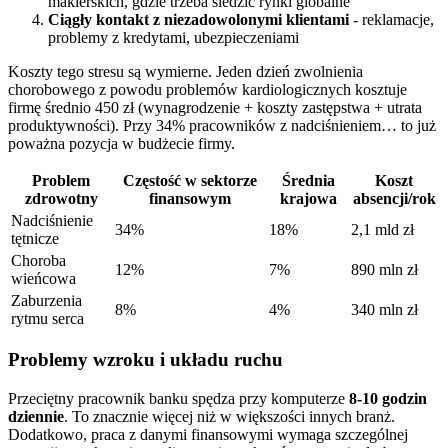
maklerskich, gdzie trzeba śledzić rynki globalne
Ciągły kontakt z niezadowolonymi klientami
- reklamacje,
problemy z kredytami, ubezpieczeniami
Koszty tego stresu są wymierne. Jeden dzień zwolnienia
chorobowego z powodu problemów kardiologicznych kosztuje
firmę średnio 450 zł (wynagrodzenie + koszty zastępstwa + utrata
produktywności). Przy 34% pracowników z nadciśnieniem… to już
poważna pozycja w budżecie firmy.
Problem
Częstość w sektorze
Średnia
Koszt
zdrowotny
finansowym
krajowa
absencji/rok
Nadciśnienie
34%
18%
2,1 mld zł
tętnicze
Choroba
12%
7%
890 mln zł
wieńcowa
Zaburzenia
8%
4%
340 mln zł
rytmu serca
Problemy wzroku i układu ruchu
Przeciętny pracownik banku spędza przy komputerze
8-10 godzin
dziennie
. To znacznie więcej niż w większości innych branż.
Dodatkowo, praca z danymi finansowymi wymaga szczególnej