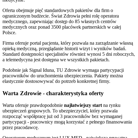
Oferta obejmuje pięć standardowych pakietów dla firm o
ograniczonym budżecie. Świat Zdrowia pełni rolę operatora
medycznego, zapewniając dostęp do 85 własnych centrów
medycznych oraz ponad 3500 placówek partnerskich w całej
Polsce.
Firma oferuje portal pacjenta, który pozwala na zarządzanie własną
opieką medyczną, przeglądanie historii wizyt i wyników badań.
Standard dostępności specjalistów również wynosi 5 dni roboczych,
a telemedycyna jest dostępna we wszystkich pakietach.
Podobnie jak Signal Iduna, TU Zdrowie wymaga partycypacji
pracowników do uruchomienia ubezpieczenia. Pakiety można
elastycznie dostosowywać do potrzeb konkretnej firmy.
Warta Zdrowie - charakterystyka oferty
Warta oferuje prawdopodobnie
najłatwiejszy start
na rynku
ubezpieczeń grupowych. To ubezpieczyciel, który pozwala
rozpocząć współpracę już od 3 pracowników bez wymaganej
partycypacji - pracownicy mogą korzystać z pełnego finansowania
przez pracodawcę.
Operatorem medycznym jest LUX MED - największa prywatna