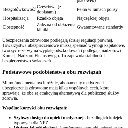
placówek)
Częściowa (z
Bezgotówkowość
Pełna w ramach polisy
dopłatami)
Hospitalizacja
Rzadko objęta
Najczęściej objęta
Zależna od obłożenia
Dostępność
Gwarantowane standardy
kliniki
Ubezpieczenia zdrowotne podlegają ścisłej regulacji prawnej.
Towarzystwa ubezpieczeniowe muszą spełniać wymogi kapitałowe,
tworzyć rezerwy na wypłatę odszkodowań i podlegają nadzorowi
Komisji Nadzoru Finansowego. To zapewnia stabilność i
bezpieczeństwo świadczeń.
Podstawowe podobieństwa obu rozwiązań
Mimo fundamentalnych różnic, abonamenty medyczne i
ubezpieczenia zdrowotne mają kilka wspólnych cech, które
sprawiają, że oba są atrakcyjną alternatywą dla publicznej służby
zdrowia.
Wspólne korzyści obu rozwiązań:
Szybszy dostęp do opieki medycznej
- bez długich kolejek
typowych dla NFZ
Wyższa jakość obsługi
- komfortowe warunki, więcej czasu