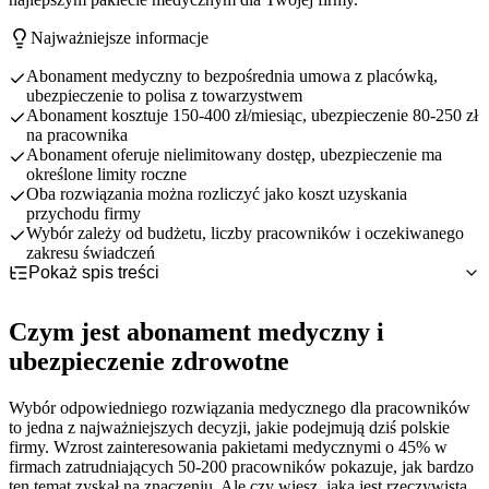
Najważniejsze informacje
Abonament medyczny to bezpośrednia umowa z placówką,
ubezpieczenie to polisa z towarzystwem
Abonament kosztuje 150-400 zł/miesiąc, ubezpieczenie 80-250 zł
na pracownika
Abonament oferuje nielimitowany dostęp, ubezpieczenie ma
określone limity roczne
Oba rozwiązania można rozliczyć jako koszt uzyskania
przychodu firmy
Wybór zależy od budżetu, liczby pracowników i oczekiwanego
zakresu świadczeń
Pokaż spis treści
Czym jest abonament medyczny i ubezpieczenie zdrowotne
Kluczowe różnice między abonamentem a ubezpieczeniem
Abonament medyczny - charakterystyka i zasady działania
Czym jest abonament medyczny i
medycznym
Ubezpieczenie zdrowotne - model działania i specyfika
Szczegółowe porównanie abonamentu i ubezpieczenia
Różnice w strukturze kosztów i rozliczeniach
ubezpieczenie zdrowotne
Podstawowe podobieństwa obu rozwiązań
medycznego
Zakres świadczeń i dostępność specjalistów
Oferty naszych partnerów medycznych
Analiza kosztów dla firm różnej wielkości
Proces administracyjny i obsługa pracowników
Wybór odpowiedniego rozwiązania medycznego dla pracowników
Jak wybrać najlepsze rozwiązanie dla swojej firmy
Porównanie jakości i dostępności świadczeń
Signal Iduna - charakterystyka oferty
to jedna z najważniejszych decyzji, jakie podejmują dziś polskie
Aspekty prawne i podatkowe obu rozwiązań
TU Zdrowie - charakterystyka oferty
Analiza potrzeb firmy i pracowników
firmy. Wzrost zainteresowania pakietami medycznymi o 45% w
Warta Zdrowie - charakterystyka oferty
Kryteria wyboru i proces decyzyjny
firmach zatrudniających 50-200 pracowników pokazuje, jak bardzo
PZU Zdrowie - charakterystyka oferty
Wdrożenie i komunikacja z pracownikami
ten temat zyskał na znaczeniu. Ale czy wiesz, jaka jest rzeczywista