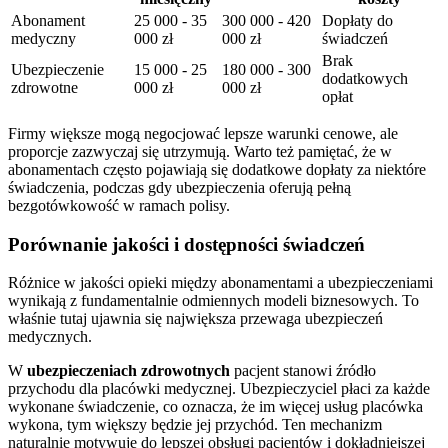
Abonament
25 000 - 35
300 000 - 420
Dopłaty do
medyczny
000 zł
000 zł
świadczeń
Brak
Ubezpieczenie
15 000 - 25
180 000 - 300
dodatkowych
zdrowotne
000 zł
000 zł
opłat
Firmy większe mogą negocjować lepsze warunki cenowe, ale
proporcje zazwyczaj się utrzymują. Warto też pamiętać, że w
abonamentach często pojawiają się dodatkowe dopłaty za niektóre
świadczenia, podczas gdy ubezpieczenia oferują pełną
bezgotówkowość w ramach polisy.
Porównanie jakości i dostępności świadczeń
Różnice w jakości opieki między abonamentami a ubezpieczeniami
wynikają z fundamentalnie odmiennych modeli biznesowych. To
właśnie tutaj ujawnia się największa przewaga ubezpieczeń
medycznych.
W
ubezpieczeniach zdrowotnych
pacjent stanowi źródło
przychodu dla placówki medycznej. Ubezpieczyciel płaci za każde
wykonane świadczenie, co oznacza, że im więcej usług placówka
wykona, tym większy będzie jej przychód. Ten mechanizm
naturalnie motywuje do lepszej obsługi pacjentów i dokładniejszej