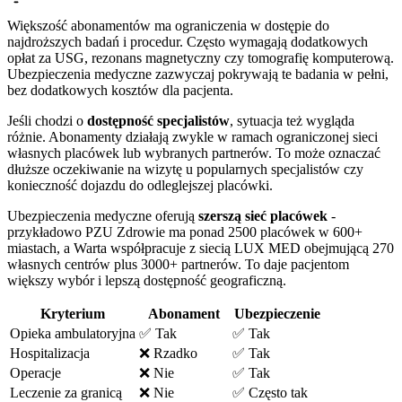
Większość abonamentów ma ograniczenia w dostępie do
najdroższych badań i procedur. Często wymagają dodatkowych
opłat za USG, rezonans magnetyczny czy tomografię komputerową.
Ubezpieczenia medyczne zazwyczaj pokrywają te badania w pełni,
bez dodatkowych kosztów dla pacjenta.
Jeśli chodzi o
dostępność specjalistów
, sytuacja też wygląda
różnie. Abonamenty działają zwykle w ramach ograniczonej sieci
własnych placówek lub wybranych partnerów. To może oznaczać
dłuższe oczekiwanie na wizytę u popularnych specjalistów czy
konieczność dojazdu do odleglejszej placówki.
Ubezpieczenia medyczne oferują
szerszą sieć placówek
-
przykładowo PZU Zdrowie ma ponad 2500 placówek w 600+
miastach, a Warta współpracuje z siecią LUX MED obejmującą 270
własnych centrów plus 3000+ partnerów. To daje pacjentom
większy wybór i lepszą dostępność geograficzną.
Kryterium
Abonament
Ubezpieczenie
Opieka ambulatoryjna
✅ Tak
✅ Tak
Hospitalizacja
❌ Rzadko
✅ Tak
Operacje
❌ Nie
✅ Tak
Leczenie za granicą
❌ Nie
✅ Często tak