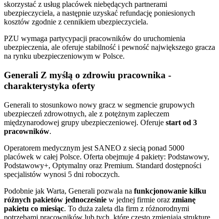
skorzystać z usług placówek niebędących partnerami
ubezpieczyciela, a następnie uzyskać refundację poniesionych
kosztów zgodnie z cennikiem ubezpieczyciela.
PZU wymaga partycypacji pracowników do uruchomienia
ubezpieczenia, ale oferuje stabilność i pewność największego gracza
na rynku ubezpieczeniowym w Polsce.
Generali Z myślą o zdrowiu pracownika -
charakterystyka oferty
Generali to stosunkowo nowy gracz w segmencie grupowych
ubezpieczeń zdrowotnych, ale z potężnym zapleczem
międzynarodowej grupy ubezpieczeniowej. Oferuje
start od 3
pracowników
.
Operatorem medycznym jest SANEO z siecią ponad 5000
placówek w całej Polsce. Oferta obejmuje 4 pakiety: Podstawowy,
Podstawowy+, Optymalny oraz Premium. Standard dostępności
specjalistów wynosi 5 dni roboczych.
Podobnie jak Warta, Generali pozwala na
funkcjonowanie kilku
różnych pakietów jednocześnie
w jednej firmie oraz
zmianę
pakietu co miesiąc
. To duża zaleta dla firm z różnorodnymi
potrzebami pracowników lub tych, które często zmieniają strukturę