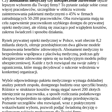
Czy
abonament medyczny czy ubezpieczenie zdrowotne
będzie
lepszym wyborem dla Twojej firmy? To pytanie zadaje sobie coraz
więcej pracodawców, szczególnie w obliczu wzrostu
zainteresowania pakietami medycznymi o 45% w firmach
zatrudniających 50-200 pracowników. Oba rozwiązania mają na
celu zapewnienie pracownikom szybkiego dostępu do prywatnej
opieki medycznej, ale różnią się znacząco pod względem kosztów,
zakresu świadczeń i sposobu działania.
Rynek prywatnej opieki medycznej w Polsce, wart obecnie 8,2
miliarda złotych, oferuje przedsiębiorcom dwa główne modele
finansowania benefitów zdrowotnych. Abonament medyczny to
bezpośrednia współpraca z placówką medyczną, podczas gdy
ubezpieczenie zdrowotne opiera się na tradycyjnym modelu polisy
ubezpieczeniowej. Każde z tych rozwiązań ma swoje zalety i
ograniczenia, które mogą decydować o sukcesie wdrożenia w
konkretnej organizacji.
Wybór odpowiedniego pakietu medycznego wymaga dokładnej
analizy potrzeb zespołu, dostępnego budżetu oraz specyfiki branży.
Różnice w strukturze kosztów mogą sięgać nawet 200 złotych
miesięcznie na pracownika, a sposób rozliczania podatkowego
wpływa bezpośrednio na opłacalność całego przedsięwzięcia.
Poznanie szczegółów obu rozwiązań, wraz z praktycznymi
wskazówkami wyboru, pozwoli podjąć świadomą decyzję o
najlepszym pakiecie medycznym dla Twojej firmy.