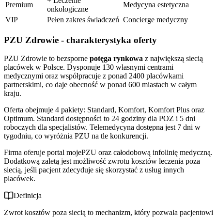
+ Leczenie
Premium
Medycyna estetyczna
onkologiczne
VIP
Pełen zakres świadczeń
Concierge medyczny
PZU Zdrowie - charakterystyka oferty
PZU Zdrowie to bezsporne
potęga rynkowa
z największą siecią
placówek w Polsce. Dysponuje 130 własnymi centrami
medycznymi oraz współpracuje z ponad 2400 placówkami
partnerskimi, co daje obecność w ponad 600 miastach w całym
kraju.
Oferta obejmuje 4 pakiety: Standard, Komfort, Komfort Plus oraz
Optimum. Standard dostępności to 24 godziny dla POZ i 5 dni
roboczych dla specjalistów. Telemedycyna dostępna jest 7 dni w
tygodniu, co wyróżnia PZU na tle konkurencji.
Firma oferuje portal mojePZU oraz całodobową infolinię medyczną.
Dodatkową zaletą jest możliwość zwrotu kosztów leczenia poza
siecią, jeśli pacjent zdecyduje się skorzystać z usług innych
placówek.
Definicja
Zwrot kosztów poza siecią to mechanizm, który pozwala pacjentowi