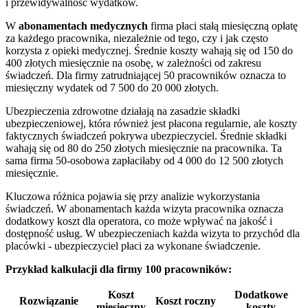
i przewidywalność wydatków.
W
abonamentach medycznych
firma płaci stałą miesięczną opłatę
za każdego pracownika, niezależnie od tego, czy i jak często
korzysta z opieki medycznej. Średnie koszty wahają się od 150 do
400 złotych miesięcznie na osobę, w zależności od zakresu
świadczeń. Dla firmy zatrudniającej 50 pracowników oznacza to
miesięczny wydatek od 7 500 do 20 000 złotych.
Ubezpieczenia zdrowotne działają na zasadzie składki
ubezpieczeniowej, która również jest płacona regularnie, ale koszty
faktycznych świadczeń pokrywa ubezpieczyciel. Średnie składki
wahają się od 80 do 250 złotych miesięcznie na pracownika. Ta
sama firma 50-osobowa zapłaciłaby od 4 000 do 12 500 złotych
miesięcznie.
Kluczowa różnica pojawia się przy analizie wykorzystania
świadczeń. W abonamentach każda wizyta pracownika oznacza
dodatkowy koszt dla operatora, co może wpływać na jakość i
dostępność usług. W ubezpieczeniach każda wizyta to przychód dla
placówki - ubezpieczyciel płaci za wykonane świadczenie.
Przykład kalkulacji dla firmy 100 pracowników:
Koszt
Dodatkowe
Rozwiązanie
Koszt roczny
miesięczny
koszty