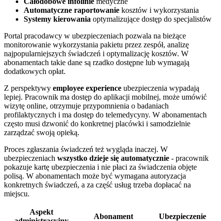
Całodobowe infolinie
medyczne
Automatyczne raportowanie
kosztów i wykorzystania
Systemy kierowania
optymalizujące dostęp do specjalistów
Portal pracodawcy w ubezpieczeniach pozwala na bieżące
monitorowanie wykorzystania pakietu przez zespół, analizę
najpopularniejszych świadczeń i optymalizację kosztów. W
abonamentach takie dane są rzadko dostępne lub wymagają
dodatkowych opłat.
Z perspektywy
employee experience
ubezpieczenia wypadają
lepiej. Pracownik ma dostęp do aplikacji mobilnej, może umówić
wizytę online, otrzymuje przypomnienia o badaniach
profilaktycznych i ma dostęp do telemedycyny. W abonamentach
często musi dzwonić do konkretnej placówki i samodzielnie
zarządzać swoją opieką.
Proces zgłaszania świadczeń też wygląda inaczej. W
ubezpieczeniach
wszystko dzieje się automatycznie
- pracownik
pokazuje kartę ubezpieczenia i nie płaci za świadczenia objęte
polisą. W abonamentach może być wymagana autoryzacja
konkretnych świadczeń, a za część usług trzeba dopłacać na
miejscu.
Aspekt
Abonament
Ubezpieczenie
administracyjny