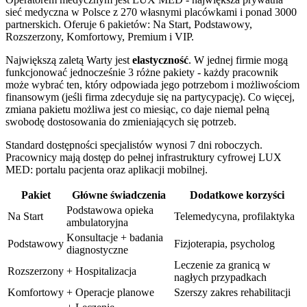
sieć medyczna w Polsce z 270 własnymi placówkami i ponad 3000
partnerskich. Oferuje 6 pakietów: Na Start, Podstawowy,
Rozszerzony, Komfortowy, Premium i VIP.
Największą zaletą Warty jest
elastyczność
. W jednej firmie mogą
funkcjonować jednocześnie 3 różne pakiety - każdy pracownik
może wybrać ten, który odpowiada jego potrzebom i możliwościom
finansowym (jeśli firma zdecyduje się na partycypację). Co więcej,
zmiana pakietu możliwa jest co miesiąc, co daje niemal pełną
swobodę dostosowania do zmieniających się potrzeb.
Standard dostępności specjalistów wynosi 7 dni roboczych.
Pracownicy mają dostęp do pełnej infrastruktury cyfrowej LUX
MED: portalu pacjenta oraz aplikacji mobilnej.
Pakiet
Główne świadczenia
Dodatkowe korzyści
Podstawowa opieka
Na Start
Telemedycyna, profilaktyka
ambulatoryjna
Konsultacje + badania
Podstawowy
Fizjoterapia, psycholog
diagnostyczne
Leczenie za granicą w
Rozszerzony
+ Hospitalizacja
nagłych przypadkach
Komfortowy
+ Operacje planowe
Szerszy zakres rehabilitacji