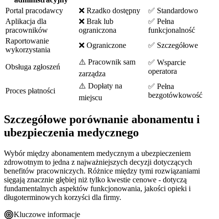
Portal pracodawcy
❌ Rzadko dostępny
✅ Standardowo
Aplikacja dla
❌ Brak lub
✅ Pełna
pracowników
ograniczona
funkcjonalność
Raportowanie
❌ Ograniczone
✅ Szczegółowe
wykorzystania
⚠️ Pracownik sam
✅ Wsparcie
Obsługa zgłoszeń
operatora
zarządza
⚠️ Dopłaty na
✅ Pełna
Proces płatności
bezgotówkowość
miejscu
Szczegółowe porównanie abonamentu i
ubezpieczenia medycznego
Wybór między abonamentem medycznym a ubezpieczeniem
zdrowotnym to jedna z najważniejszych decyzji dotyczących
benefitów pracowniczych. Różnice między tymi rozwiązaniami
sięgają znacznie głębiej niż tylko kwestie cenowe - dotyczą
fundamentalnych aspektów funkcjonowania, jakości opieki i
długoterminowych korzyści dla firmy.
Kluczowe informacje