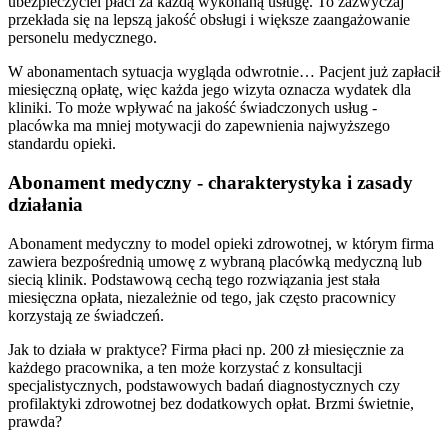
ubezpieczyciel płaci za każdą wykonaną usługę. To zazwyczaj
przekłada się na lepszą jakość obsługi i większe zaangażowanie
personelu medycznego.
W abonamentach sytuacja wygląda odwrotnie… Pacjent już zapłacił
miesięczną opłatę, więc każda jego wizyta oznacza wydatek dla
kliniki. To może wpływać na jakość świadczonych usług -
placówka ma mniej motywacji do zapewnienia najwyższego
standardu opieki.
Abonament medyczny - charakterystyka i zasady
działania
Abonament medyczny to model opieki zdrowotnej, w którym firma
zawiera bezpośrednią umowę z wybraną placówką medyczną lub
siecią klinik. Podstawową cechą tego rozwiązania jest stała
miesięczna opłata, niezależnie od tego, jak często pracownicy
korzystają ze świadczeń.
Jak to działa w praktyce? Firma płaci np. 200 zł miesięcznie za
każdego pracownika, a ten może korzystać z konsultacji
specjalistycznych, podstawowych badań diagnostycznych czy
profilaktyki zdrowotnej bez dodatkowych opłat. Brzmi świetnie,
prawda?