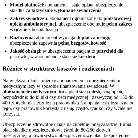
Model płatności
: abonament = stała opłata, ubezpieczenie =
składka za
faktycznie wykonane świadczenia
Zakres świadczeń
: abonament ograniczony do
podstawowej
opieki ambulatoryjnej
, ubezpieczenie obejmuje
pełen zakres
włącznie z hospitalizacją
Rozliczenia
: abonament wymaga
dopłat za usługi
,
ubezpieczenie zapewnia
pełną bezgotówkowość
Jakość obsługi
: w ubezpieczeniu pacjent to
przychód
dla
placówki, w abonamencie staje się
kosztem
Różnice w strukturze kosztów i rozliczeniach
Największa różnica między abonamentem a ubezpieczeniem
medycznym leży w sposobie finansowania świadczeń. W
abonamencie medycznym
firma płaci stałą miesięczną opłatę
bezpośrednio do kliniki czy sieci medycznej - zazwyczaj od 150 do
400 złotych miesięcznie na pracownika. Ta opłata jest niezależna od
tego, czy pracownik korzysta z usług często, rzadko, czy wcale nie
korzysta.
Ubezpieczenie zdrowotne działa na zupełnie innej zasadzie. Firma
płaci składkę ubezpieczeniową (średnio 80-250 złotych
miesięcznie), a towarzystwo ubezpieczeniowe płaci bezpośrednio