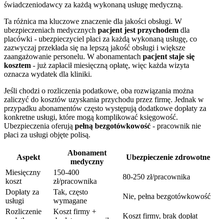
świadczeniodawcy za każdą wykonaną usługę medyczną.
Ta różnica ma kluczowe znaczenie dla jakości obsługi. W
ubezpieczeniach medycznych
pacjent jest przychodem
dla
placówki - ubezpieczyciel płaci za każdą wykonaną usługę, co
zazwyczaj przekłada się na lepszą jakość obsługi i większe
zaangażowanie personelu. W abonamentach
pacjent staje się
kosztem
- już zapłacił miesięczną opłatę, więc każda wizyta
oznacza wydatek dla kliniki.
Jeśli chodzi o rozliczenia podatkowe, oba rozwiązania można
zaliczyć do kosztów uzyskania przychodu przez firmę. Jednak w
przypadku abonamentów często występują dodatkowe dopłaty za
konkretne usługi, które mogą komplikować księgowość.
Ubezpieczenia oferują
pełną bezgotówkowość
- pracownik nie
płaci za usługi objęte polisą.
Abonament
Aspekt
Ubezpieczenie zdrowotne
medyczny
Miesięczny
150-400
80-250 zł/pracownika
koszt
zł/pracownika
Dopłaty za
Tak, często
Nie, pełna bezgotówkowość
usługi
wymagane
Rozliczenie
Koszt firmy +
Koszt firmy, brak dopłat