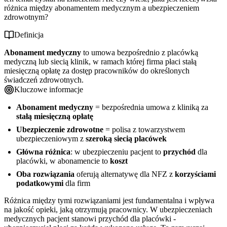
Generali Z myślą o zdrowiu pracownika - charakterystyka oferty
różnica między abonamentem medycznym a ubezpieczeniem
zdrowotnym?
Porównanie ofert partnerów i proces wyboru
Definicja
Abonament medyczny
to umowa bezpośrednio z placówką
medyczną lub siecią klinik, w ramach której firma płaci stałą
miesięczną opłatę za dostęp pracowników do określonych
świadczeń zdrowotnych.
Kluczowe informacje
Abonament medyczny
= bezpośrednia umowa z kliniką za
stałą miesięczną opłatę
Ubezpieczenie zdrowotne
= polisa z towarzystwem
ubezpieczeniowym z
szeroką siecią placówek
Główna różnica
: w ubezpieczeniu pacjent to
przychód
dla
placówki, w abonamencie to
koszt
Oba rozwiązania
oferują alternatywę dla NFZ z
korzyściami
podatkowymi
dla firm
Różnica między tymi rozwiązaniami jest fundamentalna i wpływa
na jakość opieki, jaką otrzymują pracownicy. W ubezpieczeniach
medycznych pacjent stanowi przychód dla placówki -