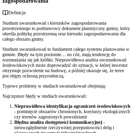
zagospodarowania
Definicja
Studium uwarunkowań i kierunków zagospodarowania
przestrzennego to podstawowy dokument planistyczny gminy, który
określa politykę przestrzenną oraz kierunki zagospodarowania dla
całego obszaru gminy.
Studium uwarunkowań to fundament całego systemu planowania w
gminie. Błędy na tym poziomie… no cóż, mają tendencję do
rozmnażania się jak króliki. Nieprawidłowa analiza uwarunkowań
środowiskowych może doprowadzić do sytuacji, w której inwestor
otrzymuje pozwolenie na budowę, a później okazuje się, że teren
jest objęty ochroną przyrodniczą.
Typowe problemy w studiach uwarunkowań obejmują:
Najczęstsze błędy w studiach uwarunkowań:
Nieprawidłowa identyfikacja ograniczeń środowiskowych
- pominięcie obszarów chronionych, korytarzy ekologicznych
czy terenów zagrożonych powodziami
Błędna analiza dostępności komunikacyjnej
-
nieuwzględnienie rzeczywistej przepustowości dróg i
planowanych inwestycji infrastrukturalnych