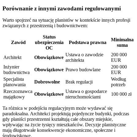
Porównanie z innymi zawodami regulowanymi
Warto spojrzeć na sytuację planistów w kontekście innych profesji
związanych z przestrzenią i budownictwem:
Status
Minimalna
Zawód
ubezpieczenia
Podstawa prawna
suma
OC
Ustawa o zawodzie
200 000
Architekt
Obowiązkowe
architekta
EUR
Inżynier
200 000
Obowiązkowe
Prawo budowlane
budownictwa
EUR
Specjalista
Według
Dobrowolne
Brak regulacji
planowania
potrzeb
Rzeczoznawca
Ustawa o gospodarce
Obowiązkowe
100 000 zł
majątkowy
nieruchomościami
Ta różnica w podejściu regulacyjnym może wydawać się
paradoksalna. Architekci projektują pojedyncze budynki, podczas
gdy planiści przestrzenni kształtują całe obszary miejskie,
wpływając na życie tysięcy mieszkańców. Decyzje planistyczne
mają długotrwałe konsekwencje ekonomiczne, społeczne i
środowiskowe.