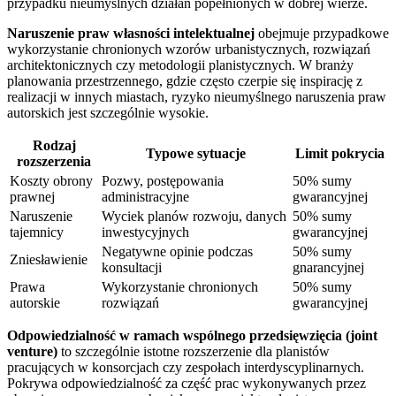
przypadku nieumyślnych działań popełnionych w dobrej wierze.
Naruszenie praw własności intelektualnej
obejmuje przypadkowe
wykorzystanie chronionych wzorów urbanistycznych, rozwiązań
architektonicznych czy metodologii planistycznych. W branży
planowania przestrzennego, gdzie często czerpie się inspirację z
realizacji w innych miastach, ryzyko nieumyślnego naruszenia praw
autorskich jest szczególnie wysokie.
Rodzaj
Typowe sytuacje
Limit pokrycia
rozszerzenia
Koszty obrony
Pozwy, postępowania
50% sumy
prawnej
administracyjne
gwarancyjnej
Naruszenie
Wyciek planów rozwoju, danych
50% sumy
tajemnicy
inwestycyjnych
gwarancyjnej
Negatywne opinie podczas
50% sumy
Zniesławienie
konsultacji
gnarancyjnej
Prawa
Wykorzystanie chronionych
50% sumy
autorskie
rozwiązań
gwarancyjnej
Odpowiedzialność w ramach wspólnego przedsięwzięcia (joint
venture)
to szczególnie istotne rozszerzenie dla planistów
pracujących w konsorcjach czy zespołach interdyscyplinarnych.
Pokrywa odpowiedzialność za część prac wykonywanych przez