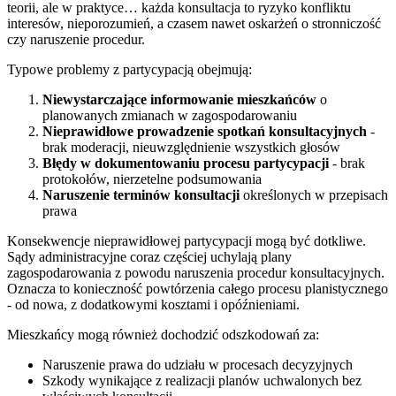
teorii, ale w praktyce… każda konsultacja to ryzyko konfliktu
interesów, nieporozumień, a czasem nawet oskarżeń o stronniczość
czy naruszenie procedur.
Typowe problemy z partycypacją obejmują:
Niewystarczające informowanie mieszkańców
o
planowanych zmianach w zagospodarowaniu
Nieprawidłowe prowadzenie spotkań konsultacyjnych
-
brak moderacji, nieuwzględnienie wszystkich głosów
Błędy w dokumentowaniu procesu partycypacji
- brak
protokołów, nierzetelne podsumowania
Naruszenie terminów konsultacji
określonych w przepisach
prawa
Konsekwencje nieprawidłowej partycypacji mogą być dotkliwe.
Sądy administracyjne coraz częściej uchylają plany
zagospodarowania z powodu naruszenia procedur konsultacyjnych.
Oznacza to konieczność powtórzenia całego procesu planistycznego
- od nowa, z dodatkowymi kosztami i opóźnieniami.
Mieszkańcy mogą również dochodzić odszkodowań za:
Naruszenie prawa do udziału w procesach decyzyjnych
Szkody wynikające z realizacji planów uchwalonych bez