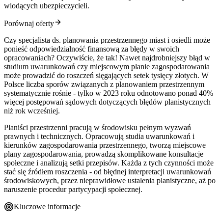
wiodących ubezpieczycieli.
Porównaj oferty
Czy specjalista ds. planowania przestrzennego miast i osiedli może
ponieść odpowiedzialność finansową za błędy w swoich
opracowaniach? Oczywiście, że tak! Nawet najdrobniejszy błąd w
studium uwarunkowań czy miejscowym planie zagospodarowania
może prowadzić do roszczeń sięgających setek tysięcy złotych. W
Polsce liczba sporów związanych z planowaniem przestrzennym
systematycznie rośnie - tylko w 2023 roku odnotowano ponad 40%
więcej postępowań sądowych dotyczących błędów planistycznych
niż rok wcześniej.
Planiści przestrzenni pracują w środowisku pełnym wyzwań
prawnych i technicznych. Opracowują studia uwarunkowań i
kierunków zagospodarowania przestrzennego, tworzą miejscowe
plany zagospodarowania, prowadzą skomplikowane konsultacje
społeczne i analizują setki przepisów. Każda z tych czynności może
stać się źródłem roszczenia - od błędnej interpretacji uwarunkowań
środowiskowych, przez nieprawidłowe ustalenia planistyczne, aż po
naruszenie procedur partycypacji społecznej.
Kluczowe informacje