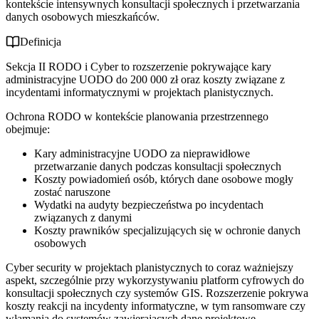
kontekście intensywnych konsultacji społecznych i przetwarzania
danych osobowych mieszkańców.
Definicja
Sekcja II RODO i Cyber to rozszerzenie pokrywające kary
administracyjne UODO do 200 000 zł oraz koszty związane z
incydentami informatycznymi w projektach planistycznych.
Ochrona RODO w kontekście planowania przestrzennego
obejmuje:
Kary administracyjne UODO za nieprawidłowe
przetwarzanie danych podczas konsultacji społecznych
Koszty powiadomień osób, których dane osobowe mogły
zostać naruszone
Wydatki na audyty bezpieczeństwa po incydentach
związanych z danymi
Koszty prawników specjalizujących się w ochronie danych
osobowych
Cyber security w projektach planistycznych to coraz ważniejszy
aspekt, szczególnie przy wykorzystywaniu platform cyfrowych do
konsultacji społecznych czy systemów GIS. Rozszerzenie pokrywa
koszty reakcji na incydenty informatyczne, w tym ransomware czy
włamania do systemów zawierających dane projektowe.