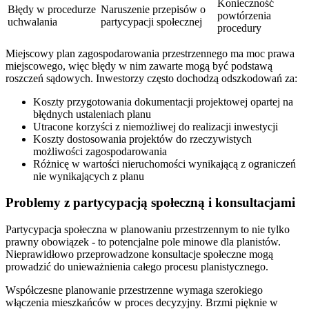
Konieczność
Błędy w procedurze
Naruszenie przepisów o
powtórzenia
uchwalania
partycypacji społecznej
procedury
Miejscowy plan zagospodarowania przestrzennego ma moc prawa
miejscowego, więc błędy w nim zawarte mogą być podstawą
roszczeń sądowych. Inwestorzy często dochodzą odszkodowań za:
Koszty przygotowania dokumentacji projektowej opartej na
błędnych ustaleniach planu
Utracone korzyści z niemożliwej do realizacji inwestycji
Koszty dostosowania projektów do rzeczywistych
możliwości zagospodarowania
Różnicę w wartości nieruchomości wynikającą z ograniczeń
nie wynikających z planu
Problemy z partycypacją społeczną i konsultacjami
Partycypacja społeczna w planowaniu przestrzennym to nie tylko
prawny obowiązek - to potencjalne pole minowe dla planistów.
Nieprawidłowo przeprowadzone konsultacje społeczne mogą
prowadzić do unieważnienia całego procesu planistycznego.
Współczesne planowanie przestrzenne wymaga szerokiego
włączenia mieszkańców w proces decyzyjny. Brzmi pięknie w