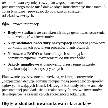
uwarunkowań czy miejscowy plan zagospodarowania
przestrzennego może mieć daleko idące konsekwencje finansowe. A
co za tym idzie - prowadzić do poważnych roszczeń
odszkodowawczych.
Kluczowe informacje
Błędy w studiach uwarunkowań
mogą generować roszczenia
od deweloperów i inwestorów
Nieprawidłowe procedury partycypacji społecznej
prowadzą
do kosztownych powtórzeń procesów planistycznych
Naruszenia RODO w konsultacjach
skutkują karami
administracyjnymi i roszczeniami od mieszkańców
Szkody majątkowe
w planowaniu przestrzennym często
przekraczają kilkaset tysięcy złotych
Planowanie przestrzenne to dziedzina, w której teoretycznie
„bezpieczne” decyzje administracyjne mogą prowadzić do sporów
sądowych trwających latami. Dlaczego? Bo każdy błąd w analizie
przestrzennej przekłada się na realne straty finansowe inwestorów,
deweloperów, a czasem całych społeczności lokalnych.
Błędy w studiach uwarunkowań i kierunków