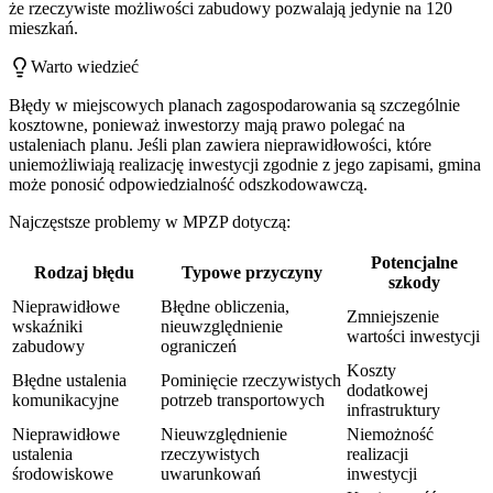
że rzeczywiste możliwości zabudowy pozwalają jedynie na 120
mieszkań.
Warto wiedzieć
Błędy w miejscowych planach zagospodarowania są szczególnie
kosztowne, ponieważ inwestorzy mają prawo polegać na
ustaleniach planu. Jeśli plan zawiera nieprawidłowości, które
uniemożliwiają realizację inwestycji zgodnie z jego zapisami, gmina
może ponosić odpowiedzialność odszkodowawczą.
Najczęstsze problemy w MPZP dotyczą:
Potencjalne
Rodzaj błędu
Typowe przyczyny
szkody
Nieprawidłowe
Błędne obliczenia,
Zmniejszenie
wskaźniki
nieuwzględnienie
wartości inwestycji
zabudowy
ograniczeń
Koszty
Błędne ustalenia
Pominięcie rzeczywistych
dodatkowej
komunikacyjne
potrzeb transportowych
infrastruktury
Nieprawidłowe
Nieuwzględnienie
Niemożność
ustalenia
rzeczywistych
realizacji
środowiskowe
uwarunkowań
inwestycji