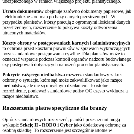
ubezpieczonego w ramach większego projektu planistycznego.
Utrata dokumentów
obejmuje zarówno dokumenty papierowe, jak
i elektroniczne - od map po bazy danych przestrzennych. W
przypadku planistów, którzy pracują z ogromnymi ilościami danych
przestrzennych, rozszerzenie to pokrywa koszty odtworzenia
utraconych materiałów.
Koszty obrony w postępowaniach karnych i administracyjnych
to ochrona przed kosztami prawników w sprawach wykraczających
poza standardowe postępowania cywilne. Dla planistów może to
oznaczać wsparcie podczas kontroli organów nadzoru budowlanego
czy postępowań dotyczących naruszeń procedur planistycznych.
Pokrycie rażącego niedbalstwa
rozszerza standardowy zakres
ochrony o sytuacje, które sąd może zakwalifikować jako rażące
niedbalstwo, ale nie są umyślnym działaniem. To istotne
rozróżnienie, ponieważ standardowe polisy OC często wykluczają
rażące niedbalstwo.
Rozszerzenia płatne specyficzne dla branży
Oprócz standardowych rozszerzeń, planiści przestrzenni mogą
wykupić
Sekcję II - RODO i Cyber
jako dodatkową ochronę za
osobną składkę. To rozszerzenie jest szczególnie istotne w