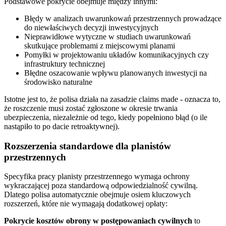
Podstawowe pokrycie obejmuje między innymi:
Błędy w analizach uwarunkowań przestrzennych prowadzące
do niewłaściwych decyzji inwestycyjnych
Nieprawidłowe wytyczne w studiach uwarunkowań
skutkujące problemami z miejscowymi planami
Pomyłki w projektowaniu układów komunikacyjnych czy
infrastruktury technicznej
Błędne oszacowanie wpływu planowanych inwestycji na
środowisko naturalne
Istotne jest to, że polisa działa na zasadzie claims made - oznacza to,
że roszczenie musi zostać zgłoszone w okresie trwania
ubezpieczenia, niezależnie od tego, kiedy popełniono błąd (o ile
nastąpiło to po dacie retroaktywnej).
Rozszerzenia standardowe dla planistów
przestrzennych
Specyfika pracy planisty przestrzennego wymaga ochrony
wykraczającej poza standardową odpowiedzialność cywilną.
Dlatego polisa automatycznie obejmuje osiem kluczowych
rozszerzeń, które nie wymagają dodatkowej opłaty:
Pokrycie kosztów obrony w postępowaniach cywilnych
to