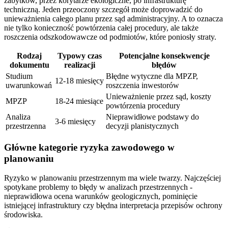
zabytków, przez korytarze ekologiczne, po infrastrukturę
techniczną. Jeden przeoczony szczegół może doprowadzić do
unieważnienia całego planu przez sąd administracyjny. A to oznacza
nie tylko konieczność powtórzenia całej procedury, ale także
roszczenia odszkodowawcze od podmiotów, które poniosły straty.
Rodzaj
Typowy czas
Potencjalne konsekwencje
dokumentu
realizacji
błędów
Studium
Błędne wytyczne dla MPZP,
12-18 miesięcy
uwarunkowań
roszczenia inwestorów
Unieważnienie przez sąd, koszty
MPZP
18-24 miesiące
powtórzenia procedury
Analiza
Nieprawidłowe podstawy do
3-6 miesięcy
przestrzenna
decyzji planistycznych
Główne kategorie ryzyka zawodowego w
planowaniu
Ryzyko w planowaniu przestrzennym ma wiele twarzy. Najczęściej
spotykane problemy to błędy w analizach przestrzennych -
nieprawidłowa ocena warunków geologicznych, pominięcie
istniejącej infrastruktury czy błędna interpretacja przepisów ochrony
środowiska.