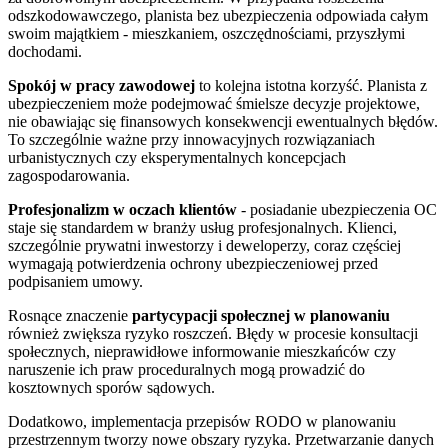
odszkodowawczego, planista bez ubezpieczenia odpowiada całym
swoim majątkiem - mieszkaniem, oszczędnościami, przyszłymi
dochodami.
Spokój w pracy zawodowej
to kolejna istotna korzyść. Planista z
ubezpieczeniem może podejmować śmielsze decyzje projektowe,
nie obawiając się finansowych konsekwencji ewentualnych błędów.
To szczególnie ważne przy innowacyjnych rozwiązaniach
urbanistycznych czy eksperymentalnych koncepcjach
zagospodarowania.
Profesjonalizm w oczach klientów
- posiadanie ubezpieczenia OC
staje się standardem w branży usług profesjonalnych. Klienci,
szczególnie prywatni inwestorzy i deweloperzy, coraz częściej
wymagają potwierdzenia ochrony ubezpieczeniowej przed
podpisaniem umowy.
Rosnące znaczenie
partycypacji społecznej w planowaniu
również zwiększa ryzyko roszczeń. Błędy w procesie konsultacji
społecznych, nieprawidłowe informowanie mieszkańców czy
naruszenie ich praw proceduralnych mogą prowadzić do
kosztownych sporów sądowych.
Dodatkowo, implementacja przepisów RODO w planowaniu
przestrzennym tworzy nowe obszary ryzyka. Przetwarzanie danych