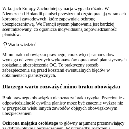
W krajach Europy Zachodniej sytuacja wygląda różnie. W
Niemczech i Holandii planiści przestrzenni często pracują w ramach
korporacji zawodowych, które zapewniają ochronę
ubezpieczeniową. We Francji system planowania jest bardziej
scentralizowany, co ogranicza indywidualną odpowiedzialność
planistów.
Warto wiedzieć
Mimo braku obowiązku prawnego, coraz więcej samorządów
wymaga od zewnętrznych wykonawców opracowań planistycznych
posiadania ubezpieczenia OC. To praktyczny sposób
zabezpieczenia się przed kosztami ewentualnych błędów w
dokumentach planistycznych.
Dlaczego warto rozważyć mimo braku obowiązku
Brak prawnego obowiązku nie oznacza braku ryzyka. Przeciwnie -
odpowiedzialność cywilna planisty może być znacznie wyższa niż
w przypadku wielu innych zawodów objętych obowiązkowym
ubezpieczeniem.
Ochrona majątku osobistego
to główny argument przemawiający
za dobrowolnym ubezpieczeniem. W przypadku roszczenia