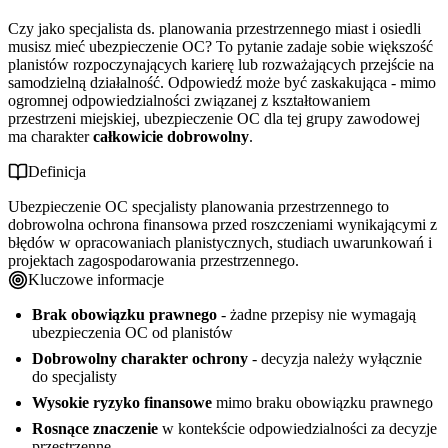
Czy jako specjalista ds. planowania przestrzennego miast i osiedli
musisz mieć ubezpieczenie OC? To pytanie zadaje sobie większość
planistów rozpoczynających karierę lub rozważających przejście na
samodzielną działalność. Odpowiedź może być zaskakująca - mimo
ogromnej odpowiedzialności związanej z kształtowaniem
przestrzeni miejskiej, ubezpieczenie OC dla tej grupy zawodowej
ma charakter
całkowicie dobrowolny
.
Definicja
Ubezpieczenie OC specjalisty planowania przestrzennego to
dobrowolna ochrona finansowa przed roszczeniami wynikającymi z
błędów w opracowaniach planistycznych, studiach uwarunkowań i
projektach zagospodarowania przestrzennego.
Kluczowe informacje
Brak obowiązku prawnego
- żadne przepisy nie wymagają
ubezpieczenia OC od planistów
Dobrowolny charakter ochrony
- decyzja należy wyłącznie
do specjalisty
Wysokie ryzyko finansowe
mimo braku obowiązku prawnego
Rosnące znaczenie
w kontekście odpowiedzialności za decyzje
przestrzenne