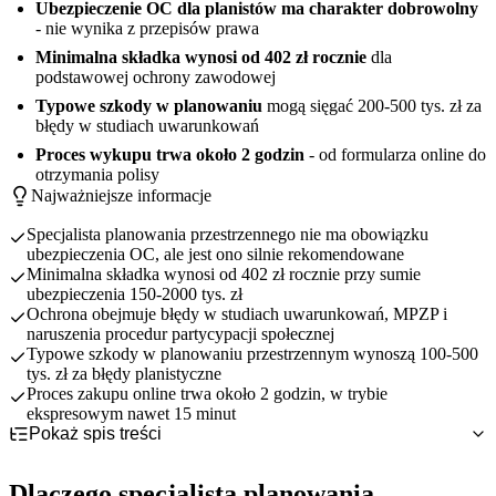
Ubezpieczenie OC dla planistów ma charakter dobrowolny
- nie wynika z przepisów prawa
Minimalna składka wynosi od 402 zł rocznie
dla
podstawowej ochrony zawodowej
Typowe szkody w planowaniu
mogą sięgać 200-500 tys. zł za
błędy w studiach uwarunkowań
Proces wykupu trwa około 2 godzin
- od formularza online do
otrzymania polisy
Najważniejsze informacje
Specjalista planowania przestrzennego nie ma obowiązku
ubezpieczenia OC, ale jest ono silnie rekomendowane
Minimalna składka wynosi od 402 zł rocznie przy sumie
ubezpieczenia 150-2000 tys. zł
Ochrona obejmuje błędy w studiach uwarunkowań, MPZP i
naruszenia procedur partycypacji społecznej
Typowe szkody w planowaniu przestrzennym wynoszą 100-500
tys. zł za błędy planistyczne
Proces zakupu online trwa około 2 godzin, w trybie
ekspresowym nawet 15 minut
Pokaż spis treści
Dlaczego specjalista planowania przestrzennego potrzebuje
ubezpieczenia OC?
Dlaczego specjalista planowania
OC obowiązkowe czy dobrowolne dla specjalisty planowania
Specyfika pracy specjalisty planowania przestrzennego