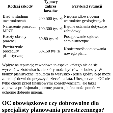
Typowy
Rodzaj szkody
zakres
Przykład sytuacji
kosztów
Błąd w studium
Nieprawidłowa ocena
200-500 tys. zł
uwarunkowań
warunków geologicznych
Naruszenie procedur
Błędne ustalenia dotyczące
100-300 tys. zł
MPZP
zabudowy
Koszty obrony
Postępowanie sądowo-
30-80 tys. zł
prawnej
administracyjne
Powtórzenie
Konieczność opracowania
procedury
50-150 tys. zł
nowego planu
planistycznej
Wpływ na reputację zawodową to aspekt, którego nie da się
wycenić w złotówkach, ale który może być równie bolesny. W
branży planistycznej reputacja to wszystko - jeden głośny błąd może
zamknąć drzwi do przyszłych zleceń na lata. Ubezpieczenie OC nie
tylko chroni przed finansowymi konsekwencjami, ale także
zapewnia profesjonalną obronę prawną, która może pomóc w
ochronie dobrego imienia.
OC obowiązkowe czy dobrowolne dla
specjalisty planowania przestrzennego?