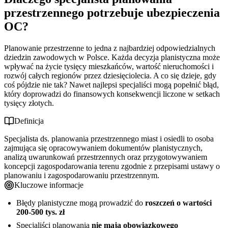
przestrzennego?
Główne kategorie ryzyka zawodowego w planowaniu
przestrzennego potrzebuje ubezpieczenia
Co obejmuje ubezpieczenie OC specjalisty planowania
Status prawny ubezpieczenia OC w planowaniu przestrzennym
Konsekwencje finansowe błędów planistycznych
OC?
przestrzennego?
Porównanie z innymi zawodami regulowanymi
Najczęstsze ryzyka zawodowe specjalisty planowania
Podstawowy zakres odpowiedzialności cywilnej
Dlaczego warto rozważyć mimo braku obowiązku
przestrzennego - przykłady szkód
Rozszerzenia standardowe dla planistów przestrzennych
Planowanie przestrzenne to jedna z najbardziej odpowiedzialnych
Ile kosztuje OC dla specjalisty planowania przestrzennego?
Błędy w studiach uwarunkowań i kierunków zagospodarowania
Rozszerzenia płatne specyficzne dla branży
dziedzin zawodowych w Polsce. Każda decyzja planistyczna może
Jak i gdzie wykupić ubezpieczenie OC specjalisty planowania
Nieprawidłowości w miejscowych planach zagospodarowania
Czynniki wpływające na wysokość składki
wpływać na życie tysięcy mieszkańców, wartość nieruchomości i
przestrzennego?
Problemy z partycypacją społeczną i konsultacjami
Orientacyjne przedziały cenowe
rozwój całych regionów przez dziesięciolecia. A co się dzieje, gdy
Praktyczne wskazówki dla specjalisty planowania
Korzyści zakupu online vs tradycyjne kanały
coś pójdzie nie tak? Nawet najlepsi specjaliści mogą popełnić błąd,
Szkody związane z ochroną danych w projektach planistycznych
Porównanie koszt ubezpieczenia vs potencjalna szkoda
przestrzennego
Proces zakupu krok po kroku - standard branżowy
który doprowadzi do finansowych konsekwencji liczone w setkach
Jak minimalizować ryzyko w codziennej pracy planistycznej
tysięcy złotych.
Wymagane dokumenty i informacje
Dokumentacja i archiwizacja projektów planistycznych
Definicja
Postępowanie w przypadku roszczenia lub sporu
Specjalista ds. planowania przestrzennego miast i osiedli to osoba
zajmująca się opracowywaniem dokumentów planistycznych,
analizą uwarunkowań przestrzennych oraz przygotowywaniem
koncepcji zagospodarowania terenu zgodnie z przepisami ustawy o
planowaniu i zagospodarowaniu przestrzennym.
Kluczowe informacje
Błędy planistyczne mogą prowadzić do
roszczeń o wartości
200-500 tys. zł
Specjaliści planowania
nie mają obowiązkowego