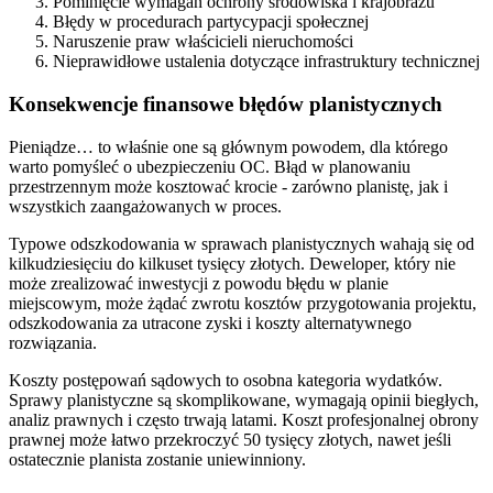
Pominięcie wymagań ochrony środowiska i krajobrazu
Błędy w procedurach partycypacji społecznej
Naruszenie praw właścicieli nieruchomości
Nieprawidłowe ustalenia dotyczące infrastruktury technicznej
Konsekwencje finansowe błędów planistycznych
Pieniądze… to właśnie one są głównym powodem, dla którego
warto pomyśleć o ubezpieczeniu OC. Błąd w planowaniu
przestrzennym może kosztować krocie - zarówno planistę, jak i
wszystkich zaangażowanych w proces.
Typowe odszkodowania w sprawach planistycznych wahają się od
kilkudziesięciu do kilkuset tysięcy złotych. Deweloper, który nie
może zrealizować inwestycji z powodu błędu w planie
miejscowym, może żądać zwrotu kosztów przygotowania projektu,
odszkodowania za utracone zyski i koszty alternatywnego
rozwiązania.
Koszty postępowań sądowych to osobna kategoria wydatków.
Sprawy planistyczne są skomplikowane, wymagają opinii biegłych,
analiz prawnych i często trwają latami. Koszt profesjonalnej obrony
prawnej może łatwo przekroczyć 50 tysięcy złotych, nawet jeśli
ostatecznie planista zostanie uniewinniony.