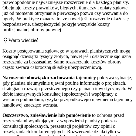
prawdopodobnie najważniejsze rozszerzenie dla każdego planisty.
Obejmuje koszty prawników, biegłych, tłumaczy i opłaty sądowe
już od momentu otrzymania pierwszego pozwu czy wezwania do
ugody. W praktyce oznacza to, że nawet jeśli roszczenie okaże się
bezpodstawne, ubezpieczyciel pokryje wszystkie koszty
profesjonalnej obrony prawnej.
Warto wiedzieć
Koszty postępowania sądowego w sprawach planistycznych mogą
osiągnąć dziesiątki tysięcy złotych, nawet jeśli ostatecznie sąd uzna
roszczenie za bezzasadne. Samo rozszerzenie kosztów obrony
często zwraca całoroczną składkę ubezpieczeniową.
Naruszenie obowiązku zachowania tajemnicy
pokrywa sytuacje,
gdy planista nieumyślnie ujawni poufne informacje o projektach,
strategiach rozwoju przestrzennego czy planach inwestycyjnych. W
dobie intensywnych konsultacji społecznych i współpracy z
wieloma podmiotami, ryzyko przypadkowego ujawnienia tajemnicy
handlowej znacząco wzrasta.
Oszczerstwo, zniesławienie lub pomówienie
to ochrona przed
roszczeniami wynikającymi z wypowiedzi planisty podczas
konsultacji społecznych, prezentacji projektów czy opinii o
rozwiązaniach konkurencyjnych. Rozszerzenie działa tylko w