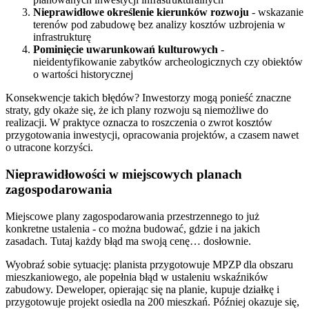
Nieprawidłowe określenie kierunków rozwoju
- wskazanie
terenów pod zabudowę bez analizy kosztów uzbrojenia w
infrastrukturę
Pominięcie uwarunkowań kulturowych
-
nieidentyfikowanie zabytków archeologicznych czy obiektów
o wartości historycznej
Konsekwencje takich błędów? Inwestorzy mogą ponieść znaczne
straty, gdy okaże się, że ich plany rozwoju są niemożliwe do
realizacji. W praktyce oznacza to roszczenia o zwrot kosztów
przygotowania inwestycji, opracowania projektów, a czasem nawet
o utracone korzyści.
Nieprawidłowości w miejscowych planach
zagospodarowania
Miejscowe plany zagospodarowania przestrzennego to już
konkretne ustalenia - co można budować, gdzie i na jakich
zasadach. Tutaj każdy błąd ma swoją cenę… dosłownie.
Wyobraź sobie sytuację: planista przygotowuje MPZP dla obszaru
mieszkaniowego, ale popełnia błąd w ustaleniu wskaźników
zabudowy. Deweloper, opierając się na planie, kupuje działkę i
przygotowuje projekt osiedla na 200 mieszkań. Później okazuje się,