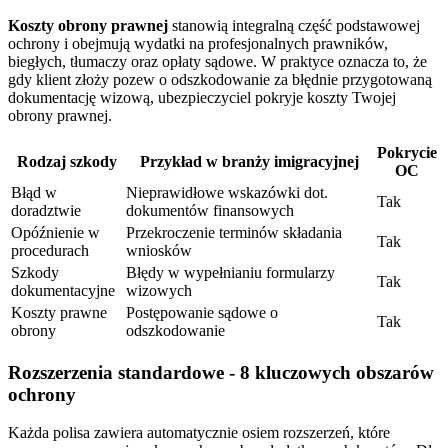
Koszty obrony prawnej
stanowią integralną część podstawowej
ochrony i obejmują wydatki na profesjonalnych prawników,
biegłych, tłumaczy oraz opłaty sądowe. W praktyce oznacza to, że
gdy klient złoży pozew o odszkodowanie za błędnie przygotowaną
dokumentację wizową, ubezpieczyciel pokryje koszty Twojej
obrony prawnej.
Pokrycie
Rodzaj szkody
Przykład w branży imigracyjnej
OC
Błąd w
Nieprawidłowe wskazówki dot.
Tak
doradztwie
dokumentów finansowych
Opóźnienie w
Przekroczenie terminów składania
Tak
procedurach
wniosków
Szkody
Błędy w wypełnianiu formularzy
Tak
dokumentacyjne
wizowych
Koszty prawne
Postępowanie sądowe o
Tak
obrony
odszkodowanie
Rozszerzenia standardowe - 8 kluczowych obszarów
ochrony
Każda polisa zawiera automatycznie osiem rozszerzeń, które