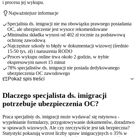
i procesu jej wykupu.
Najważniejsze informacje
Specjalista ds. imigracji nie ma obowiązku prawnego posiadania
OC, ale ubezpieczenie jest wysoce rekomendowane
Minimalna składka wynosi od 402 zł rocznie za podstawową
ochronę zawodową
Najczęstsze szkody to błędy w dokumentacji wizowej (średnio
15-50 tys. zł) i naruszenia RODO
Proces wykupu online trwa około 2 godzin, w trybie
ekspresowym nawet 15 minut
78% specjalistów ds. imigracji nie posiada dedykowanego
ubezpieczenia OC zawodowego
Pokaż spis treści
Dlaczego specjalista ds. imigracji potrzebuje ubezpieczenia
OC?
Dlaczego specjalista ds. imigracji
OC obowiązkowe czy dobrowolne dla specjalisty ds.
Specyfika pracy specjalisty ds. imigracji
imigracji?
Główne kategorie ryzyka zawodowego
potrzebuje ubezpieczenia OC?
Co obejmuje ubezpieczenie OC specjalisty ds. imigracji?
Status prawny zawodu specjalisty ds. imigracji
Konsekwencje finansowe błędów zawodowych
Najczęstsze ryzyka zawodowe specjalisty ds. imigracji -
Porównanie z innymi zawodami prawniczymi
Podstawowy zakres odpowiedzialności cywilnej
Praca specjalisty ds. imigracji może wydawać się rutynowa -
przykłady szkód
Dlaczego warto rozważyć OC mimo braku obowiązku
Rozszerzenia standardowe - 8 kluczowych obszarów ochrony
wypełnianie formularzy, przygotowywanie dokumentów, doradztwo
Ile kosztuje OC dla specjalisty ds. imigracji?
Błędy w dokumentacji wizowej i aplikacjach
Rozszerzenia płatne - RODO i cyberbezpieczeństwo
w sprawach wizowych. Ale czy rzeczywiście jest tak bezpieczna?
Jak i gdzie wykupić ubezpieczenie OC specjalisty ds.
Naruszenia RODO w przetwarzaniu danych klientów
Czynniki wpływające na wysokość składki
Statystyki pokazują wzrost liczby spraw imigracyjnych o 35% w
imigracji?
Błędy w doradztwie prawnym i interpretacji przepisów
Orientacyjne przedziały cenowe