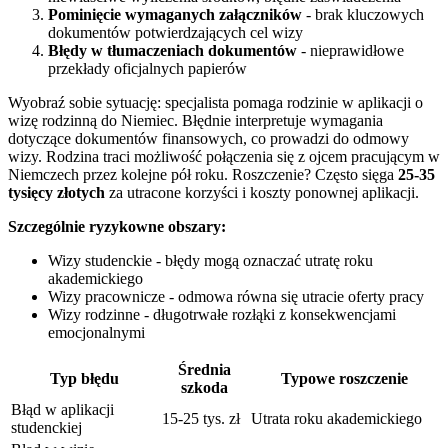
Pominięcie wymaganych załączników
- brak kluczowych
dokumentów potwierdzających cel wizy
Błędy w tłumaczeniach dokumentów
- nieprawidłowe
przekłady oficjalnych papierów
Wyobraź sobie sytuację: specjalista pomaga rodzinie w aplikacji o
wizę rodzinną do Niemiec. Błędnie interpretuje wymagania
dotyczące dokumentów finansowych, co prowadzi do odmowy
wizy. Rodzina traci możliwość połączenia się z ojcem pracującym w
Niemczech przez kolejne pół roku. Roszczenie? Często sięga
25-35
tysięcy złotych
za utracone korzyści i koszty ponownej aplikacji.
Szczególnie ryzykowne obszary:
Wizy studenckie - błędy mogą oznaczać utratę roku
akademickiego
Wizy pracownicze - odmowa równa się utracie oferty pracy
Wizy rodzinne - długotrwałe rozłąki z konsekwencjami
emocjonalnymi
Średnia
Typ błędu
Typowe roszczenie
szkoda
Błąd w aplikacji
15-25 tys. zł
Utrata roku akademickiego
studenckiej