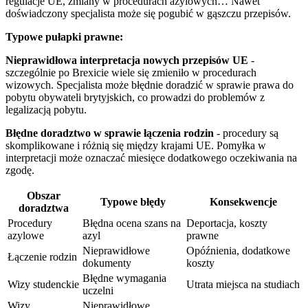
regulacje UE, zmiany w procedurach azylowych… Nawet
doświadczony specjalista może się pogubić w gąszczu przepisów.
Typowe pułapki prawne:
Nieprawidłowa interpretacja nowych przepisów UE
-
szczególnie po Brexicie wiele się zmieniło w procedurach
wizowych. Specjalista może błędnie doradzić w sprawie prawa do
pobytu obywateli brytyjskich, co prowadzi do problemów z
legalizacją pobytu.
Błędne doradztwo w sprawie łączenia rodzin
- procedury są
skomplikowane i różnią się między krajami UE. Pomyłka w
interpretacji może oznaczać miesięce dodatkowego oczekiwania na
zgodę.
Obszar
Typowe błędy
Konsekwencje
doradztwa
Procedury
Błędna ocena szans na
Deportacja, koszty
azylowe
azyl
prawne
Nieprawidłowe
Opóźnienia, dodatkowe
Łączenie rodzin
dokumenty
koszty
Błędne wymagania
Wizy studenckie
Utrata miejsca na studiach
uczelni
Wizy
Nieprawidłowe