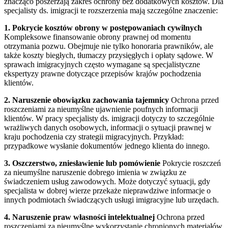
znacząco poszerzają zakres ochrony bez dodatkowych kosztów. Dla
specjalisty ds. imigracji te rozszerzenia mają szczególne znaczenie:
1. Pokrycie kosztów obrony w postępowaniach cywilnych
Kompleksowe finansowanie obrony prawnej od momentu
otrzymania pozwu. Obejmuje nie tylko honoraria prawników, ale
także koszty biegłych, tłumaczy przysięgłych i opłaty sądowe. W
sprawach imigracyjnych często wymagane są specjalistyczne
ekspertyzy prawne dotyczące przepisów krajów pochodzenia
klientów.
2. Naruszenie obowiązku zachowania tajemnicy
Ochrona przed
roszczeniami za nieumyślne ujawnienie poufnych informacji
klientów. W pracy specjalisty ds. imigracji dotyczy to szczególnie
wrażliwych danych osobowych, informacji o sytuacji prawnej w
kraju pochodzenia czy strategii migracyjnych. Przykład:
przypadkowe wysłanie dokumentów jednego klienta do innego.
3. Oszczerstwo, zniesławienie lub pomówienie
Pokrycie roszczeń
za nieumyślne naruszenie dobrego imienia w związku ze
świadczeniem usług zawodowych. Może dotyczyć sytuacji, gdy
specjalista w dobrej wierze przekaże nieprawdziwe informacje o
innych podmiotach świadczących usługi imigracyjne lub urzędach.
4. Naruszenie praw własności intelektualnej
Ochrona przed
roszczeniami za nieumyślne wykorzystanie chronionych materiałów.