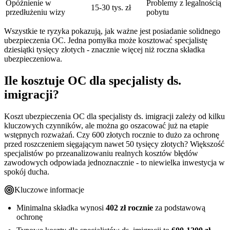
Opóźnienie w
Problemy z legalnością
15-30 tys. zł
przedłużeniu wizy
pobytu
Wszystkie te ryzyka pokazują, jak ważne jest posiadanie solidnego
ubezpieczenia OC. Jedna pomyłka może kosztować specjalistę
dziesiątki tysięcy złotych - znacznie więcej niż roczna składka
ubezpieczeniowa.
Ile kosztuje OC dla specjalisty ds.
imigracji?
Koszt ubezpieczenia OC dla specjalisty ds. imigracji zależy od kilku
kluczowych czynników, ale można go oszacować już na etapie
wstępnych rozważań. Czy 600 złotych rocznie to dużo za ochronę
przed roszczeniem sięgającym nawet 50 tysięcy złotych? Większość
specjalistów po przeanalizowaniu realnych kosztów błędów
zawodowych odpowiada jednoznacznie - to niewielka inwestycja w
spokój ducha.
Kluczowe informacje
Minimalna składka wynosi
402 zł rocznie
za podstawową
ochronę