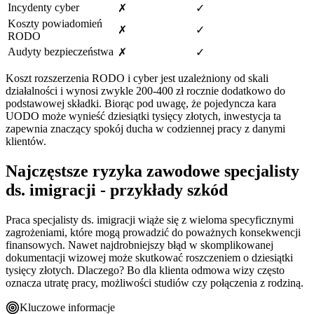
Incydenty cyber
✗
✓
Koszty powiadomień
✗
✓
RODO
Audyty bezpieczeństwa
✗
✓
Koszt rozszerzenia RODO i cyber jest uzależniony od skali
działalności i wynosi zwykle 200-400 zł rocznie dodatkowo do
podstawowej składki. Biorąc pod uwagę, że pojedyncza kara
UODO może wynieść dziesiątki tysięcy złotych, inwestycja ta
zapewnia znaczący spokój ducha w codziennej pracy z danymi
klientów.
Najczęstsze ryzyka zawodowe specjalisty
ds. imigracji - przykłady szkód
Praca specjalisty ds. imigracji wiąże się z wieloma specyficznymi
zagrożeniami, które mogą prowadzić do poważnych konsekwencji
finansowych. Nawet najdrobniejszy błąd w skomplikowanej
dokumentacji wizowej może skutkować roszczeniem o dziesiątki
tysięcy złotych. Dlaczego? Bo dla klienta odmowa wizy często
oznacza utratę pracy, możliwości studiów czy połączenia z rodziną.
Kluczowe informacje