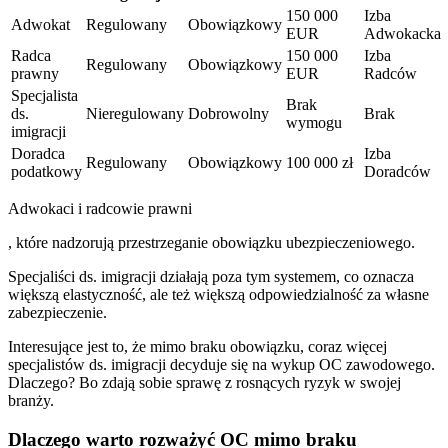
150 000
Izba
Adwokat
Regulowany
Obowiązkowy
EUR
Adwokacka
Radca
150 000
Izba
Regulowany
Obowiązkowy
prawny
EUR
Radców
Specjalista
Brak
ds.
Nieregulowany
Dobrowolny
Brak
wymogu
imigracji
Doradca
Izba
Regulowany
Obowiązkowy
100 000 zł
podatkowy
Doradców
Adwokaci i radcowie prawni
, które nadzorują przestrzeganie obowiązku ubezpieczeniowego.
Specjaliści ds. imigracji działają poza tym systemem, co oznacza
większą elastyczność, ale też większą odpowiedzialność za własne
zabezpieczenie.
Interesujące jest to, że mimo braku obowiązku, coraz więcej
specjalistów ds. imigracji decyduje się na wykup OC zawodowego.
Dlaczego? Bo zdają sobie sprawę z rosnących ryzyk w swojej
branży.
Dlaczego warto rozważyć OC mimo braku