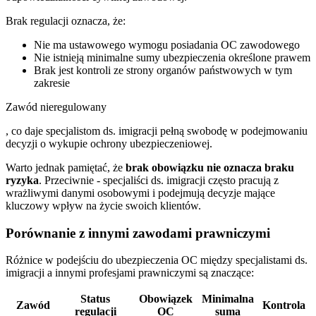
Brak regulacji oznacza, że:
Nie ma ustawowego wymogu posiadania OC zawodowego
Nie istnieją minimalne sumy ubezpieczenia określone prawem
Brak jest kontroli ze strony organów państwowych w tym
zakresie
Zawód nieregulowany
, co daje specjalistom ds. imigracji pełną swobodę w podejmowaniu
decyzji o wykupie ochrony ubezpieczeniowej.
Warto jednak pamiętać, że
brak obowiązku nie oznacza braku
ryzyka
. Przeciwnie - specjaliści ds. imigracji często pracują z
wrażliwymi danymi osobowymi i podejmują decyzje mające
kluczowy wpływ na życie swoich klientów.
Porównanie z innymi zawodami prawniczymi
Różnice w podejściu do ubezpieczenia OC między specjalistami ds.
imigracji a innymi profesjami prawniczymi są znaczące:
Status
Obowiązek
Minimalna
Zawód
Kontrola
regulacji
OC
suma