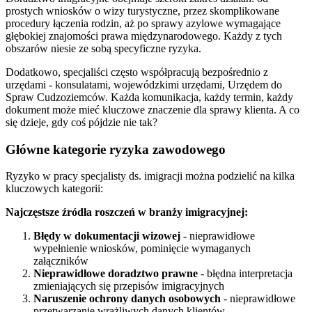
prostych wniosków o wizy turystyczne, przez skomplikowane
procedury łączenia rodzin, aż po sprawy azylowe wymagające
głębokiej znajomości prawa międzynarodowego. Każdy z tych
obszarów niesie ze sobą specyficzne ryzyka.
Dodatkowo, specjaliści często współpracują bezpośrednio z
urzędami - konsulatami, wojewódzkimi urzędami, Urzędem do
Spraw Cudzoziemców. Każda komunikacja, każdy termin, każdy
dokument może mieć kluczowe znaczenie dla sprawy klienta. A co
się dzieje, gdy coś pójdzie nie tak?
Główne kategorie ryzyka zawodowego
Ryzyko w pracy specjalisty ds. imigracji można podzielić na kilka
kluczowych kategorii:
Najczęstsze źródła roszczeń w branży imigracyjnej:
Błędy w dokumentacji wizowej
- nieprawidłowe
wypełnienie wniosków, pominięcie wymaganych
załączników
Nieprawidłowe doradztwo prawne
- błędna interpretacja
zmieniających się przepisów imigracyjnych
Naruszenie ochrony danych osobowych
- nieprawidłowe
przetwarzanie wrażliwych danych klientów