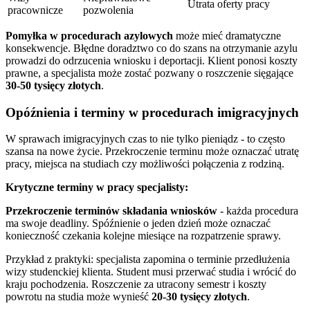
Utrata oferty pracy
pracownicze
pozwolenia
Pomyłka w procedurach azylowych
może mieć dramatyczne
konsekwencje. Błędne doradztwo co do szans na otrzymanie azylu
prowadzi do odrzucenia wniosku i deportacji. Klient ponosi koszty
prawne, a specjalista może zostać pozwany o roszczenie sięgające
30-50 tysięcy złotych
.
Opóźnienia i terminy w procedurach imigracyjnych
W sprawach imigracyjnych czas to nie tylko pieniądz - to często
szansa na nowe życie. Przekroczenie terminu może oznaczać utratę
pracy, miejsca na studiach czy możliwości połączenia z rodziną.
Krytyczne terminy w pracy specjalisty:
Przekroczenie terminów składania wniosków
- każda procedura
ma swoje deadliny. Spóźnienie o jeden dzień może oznaczać
konieczność czekania kolejne miesiące na rozpatrzenie sprawy.
Przykład z praktyki: specjalista zapomina o terminie przedłużenia
wizy studenckiej klienta. Student musi przerwać studia i wrócić do
kraju pochodzenia. Roszczenie za utracony semestr i koszty
powrotu na studia może wynieść
20-30 tysięcy złotych
.