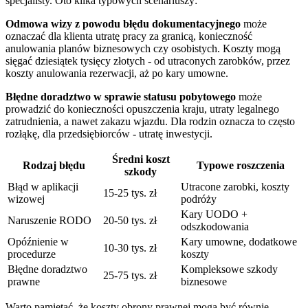
specjalisty. Oto kilka typowych scenariuszy:
Odmowa wizy z powodu błędu dokumentacyjnego
może
oznaczać dla klienta utratę pracy za granicą, konieczność
anulowania planów biznesowych czy osobistych. Koszty mogą
sięgać dziesiątek tysięcy złotych - od utraconych zarobków, przez
koszty anulowania rezerwacji, aż po kary umowne.
Błędne doradztwo w sprawie statusu pobytowego
może
prowadzić do konieczności opuszczenia kraju, utraty legalnego
zatrudnienia, a nawet zakazu wjazdu. Dla rodzin oznacza to często
rozłąkę, dla przedsiębiorców - utratę inwestycji.
Średni koszt
Rodzaj błędu
Typowe roszczenia
szkody
Błąd w aplikacji
Utracone zarobki, koszty
15-25 tys. zł
wizowej
podróży
Kary UODO +
Naruszenie RODO
20-50 tys. zł
odszkodowania
Opóźnienie w
Kary umowne, dodatkowe
10-30 tys. zł
procedurze
koszty
Błędne doradztwo
Kompleksowe szkody
25-75 tys. zł
prawne
biznesowe
Warto pamiętać, że koszty obrony prawnej mogą być równie