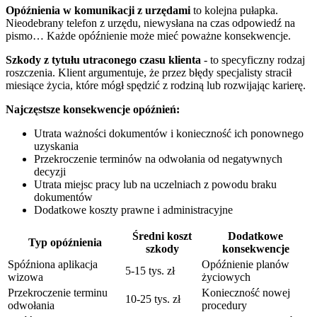
Opóźnienia w komunikacji z urzędami
to kolejna pułapka.
Nieodebrany telefon z urzędu, niewysłana na czas odpowiedź na
pismo… Każde opóźnienie może mieć poważne konsekwencje.
Szkody z tytułu utraconego czasu klienta
- to specyficzny rodzaj
roszczenia. Klient argumentuje, że przez błędy specjalisty stracił
miesiące życia, które mógł spędzić z rodziną lub rozwijając karierę.
Najczęstsze konsekwencje opóźnień:
Utrata ważności dokumentów i konieczność ich ponownego
uzyskania
Przekroczenie terminów na odwołania od negatywnych
decyzji
Utrata miejsc pracy lub na uczelniach z powodu braku
dokumentów
Dodatkowe koszty prawne i administracyjne
Średni koszt
Dodatkowe
Typ opóźnienia
szkody
konsekwencje
Spóźniona aplikacja
Opóźnienie planów
5-15 tys. zł
wizowa
życiowych
Przekroczenie terminu
Konieczność nowej
10-25 tys. zł
odwołania
procedury