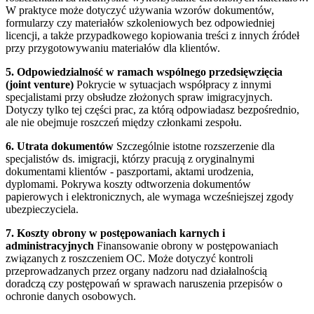
W praktyce może dotyczyć używania wzorów dokumentów,
formularzy czy materiałów szkoleniowych bez odpowiedniej
licencji, a także przypadkowego kopiowania treści z innych źródeł
przy przygotowywaniu materiałów dla klientów.
5. Odpowiedzialność w ramach wspólnego przedsięwzięcia
(joint venture)
Pokrycie w sytuacjach współpracy z innymi
specjalistami przy obsłudze złożonych spraw imigracyjnych.
Dotyczy tylko tej części prac, za którą odpowiadasz bezpośrednio,
ale nie obejmuje roszczeń między członkami zespołu.
6. Utrata dokumentów
Szczególnie istotne rozszerzenie dla
specjalistów ds. imigracji, którzy pracują z oryginalnymi
dokumentami klientów - paszportami, aktami urodzenia,
dyplomami. Pokrywa koszty odtworzenia dokumentów
papierowych i elektronicznych, ale wymaga wcześniejszej zgody
ubezpieczyciela.
7. Koszty obrony w postępowaniach karnych i
administracyjnych
Finansowanie obrony w postępowaniach
związanych z roszczeniem OC. Może dotyczyć kontroli
przeprowadzanych przez organy nadzoru nad działalnością
doradczą czy postępowań w sprawach naruszenia przepisów o
ochronie danych osobowych.