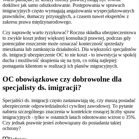
dotkliwe jak samo odszkodowanie. Postępowania w sprawach
imigracyjnych często wymagają angażowania wyspecjalizowanych
prawników, tłumaczy przysięgłych, a czasem nawet ekspertów z
zakresu prawa międzynarodowego.
Czy naprawdę warto ryzykować? Roczna składka ubezpieczeniowa
to zwykle koszt jednej większej konsultacji prawnej, podczas gdy
potencjalne roszczenie może oznaczać konieczność sprzedaży
mieszkania lub zamknięcia działalności. Dla większości specjalistów
ds. imigracji ubezpieczenie OC to nie koszt - to inwestycja w spokój
ducha i możliwość skupienia się na tym, co robią najlepiej:
pomaganiu klientom w realizacji ich planów migracyjnych.
OC obowiązkowe czy dobrowolne dla
specjalisty ds. imigracji?
Specjaliści ds. imigracji często zastanawiają się, czy muszą posiadać
ubezpieczenie odpowiedzialności cywilnej zawodowej. To pytanie
nabiera szczególnego znaczenia w kontekście rosnącej liczby spraw
imigracyjnych - tylko w ostatnich latach odnotowano wzrost o 35%.
Czy jednak prawnie jesteś zobowiązany do posiadania takiej
ochrony?