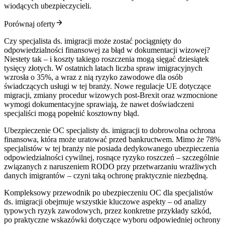
wiodących ubezpieczycieli.
Porównaj oferty
Czy specjalista ds. imigracji może zostać pociągnięty do
odpowiedzialności finansowej za błąd w dokumentacji wizowej?
Niestety tak – i koszty takiego roszczenia mogą sięgać dziesiątek
tysięcy złotych. W ostatnich latach liczba spraw imigracyjnych
wzrosła o 35%, a wraz z nią ryzyko zawodowe dla osób
świadczących usługi w tej branży. Nowe regulacje UE dotyczące
migracji, zmiany procedur wizowych post-Brexit oraz wzmocnione
wymogi dokumentacyjne sprawiają, że nawet doświadczeni
specjaliści mogą popełnić kosztowny błąd.
Ubezpieczenie OC specjalisty ds. imigracji to dobrowolna ochrona
finansowa, która może uratować przed bankructwem. Mimo że 78%
specjalistów w tej branży nie posiada dedykowanego ubezpieczenia
odpowiedzialności cywilnej, rosnące ryzyko roszczeń – szczególnie
związanych z naruszeniem RODO przy przetwarzaniu wrażliwych
danych imigrantów – czyni taką ochronę praktycznie niezbędną.
Kompleksowy przewodnik po ubezpieczeniu OC dla specjalistów
ds. imigracji obejmuje wszystkie kluczowe aspekty – od analizy
typowych ryzyk zawodowych, przez konkretne przykłady szkód,
po praktyczne wskazówki dotyczące wyboru odpowiedniej ochrony