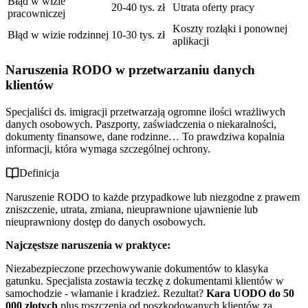
Błąd w wizie
20-40 tys. zł
Utrata oferty pracy
pracowniczej
Koszty rozłąki i ponownej
Błąd w wizie rodzinnej
10-30 tys. zł
aplikacji
Naruszenia RODO w przetwarzaniu danych
klientów
Specjaliści ds. imigracji przetwarzają ogromne ilości wrażliwych
danych osobowych. Paszporty, zaświadczenia o niekaralności,
dokumenty finansowe, dane rodzinne… To prawdziwa kopalnia
informacji, która wymaga szczególnej ochrony.
Definicja
Naruszenie RODO to każde przypadkowe lub niezgodne z prawem
zniszczenie, utrata, zmiana, nieuprawnione ujawnienie lub
nieuprawniony dostęp do danych osobowych.
Najczęstsze naruszenia w praktyce:
Niezabezpieczone przechowywanie dokumentów to klasyka
gatunku. Specjalista zostawia teczkę z dokumentami klientów w
samochodzie - włamanie i kradzież. Rezultat?
Kara UODO do 50
000 złotych
plus roszczenia od poszkodowanych klientów za