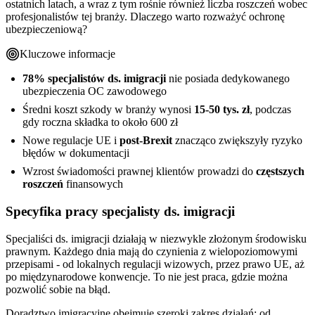
ostatnich latach, a wraz z tym rośnie również liczba roszczeń wobec
Praktyczne wskazówki dla specjalisty ds. imigracji
Korzyści zakupu online vs tradycyjne kanały
Opóźnienia i terminy w procedurach imigracyjnych
Porównanie koszt ubezpieczenia vs potencjalna szkoda
profesjonalistów tej branży. Dlaczego warto rozważyć ochronę
Proces zakupu krok po kroku - 5 etapów
Jak minimalizować ryzyko w codziennej pracy
ubezpieczeniową?
Wymagane dokumenty i informacje
Dobre praktyki dokumentacji i komunikacji
Reakcja na potencjalne roszczenia i współpraca z ubezpieczycielem
Kluczowe informacje
78% specjalistów ds. imigracji
nie posiada dedykowanego
ubezpieczenia OC zawodowego
Średni koszt szkody w branży wynosi
15-50 tys. zł
, podczas
gdy roczna składka to około 600 zł
Nowe regulacje UE i
post-Brexit
znacząco zwiększyły ryzyko
błędów w dokumentacji
Wzrost świadomości prawnej klientów prowadzi do
częstszych
roszczeń
finansowych
Specyfika pracy specjalisty ds. imigracji
Specjaliści ds. imigracji działają w niezwykle złożonym środowisku
prawnym. Każdego dnia mają do czynienia z wielopoziomowymi
przepisami - od lokalnych regulacji wizowych, przez prawo UE, aż
po międzynarodowe konwencje. To nie jest praca, gdzie można
pozwolić sobie na błąd.
Doradztwo imigracyjne obejmuje szeroki zakres działań: od