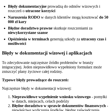
Błędy dokumentacyjne
prowadzą do odmów wizowych i
roszczeń o
utracone korzyści
Naruszenia RODO
w danych klientów mogą kosztować
do 50
000 zł kary
Błędne doradztwo prawne
skutkuje roszczeniami za
niewykorzystane szanse
Opóźnienia w terminach
generują szkody za
utracony czas i
możliwości
Błędy w dokumentacji wizowej i aplikacjach
To zdecydowanie najczęstsze źródło problemów w branży
imigracyjnej. Jeden nieprawidłowo wypełniony formularz może
zniszczyć plany życiowe całej rodziny.
Typowe błędy prowadzące do roszczeń:
Najczęstsze błędy w dokumentacji wizowej:
Nieprawidłowe wypełnienie wniosku wizowego
- pomyłki
w datach, miejscach, celach podróży
Błędne doradztwo w sprawie dokumentów finansowych
-
niewłaściwe wyliczenia środków, błędne zaświadczenia