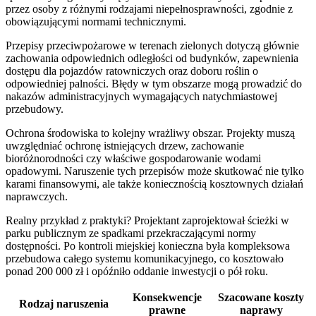
przez osoby z różnymi rodzajami niepełnosprawności, zgodnie z
obowiązującymi normami technicznymi.
Przepisy przeciwpożarowe w terenach zielonych dotyczą głównie
zachowania odpowiednich odległości od budynków, zapewnienia
dostępu dla pojazdów ratowniczych oraz doboru roślin o
odpowiedniej palności. Błędy w tym obszarze mogą prowadzić do
nakazów administracyjnych wymagających natychmiastowej
przebudowy.
Ochrona środowiska to kolejny wrażliwy obszar. Projekty muszą
uwzględniać ochronę istniejących drzew, zachowanie
bioróżnorodności czy właściwe gospodarowanie wodami
opadowymi. Naruszenie tych przepisów może skutkować nie tylko
karami finansowymi, ale także koniecznością kosztownych działań
naprawczych.
Realny przykład z praktyki? Projektant zaprojektował ścieżki w
parku publicznym ze spadkami przekraczającymi normy
dostępności. Po kontroli miejskiej konieczna była kompleksowa
przebudowa całego systemu komunikacyjnego, co kosztowało
ponad 200 000 zł i opóźniło oddanie inwestycji o pół roku.
Konsekwencje
Szacowane koszty
Rodzaj naruszenia
prawne
naprawy