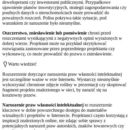
deweloperami czy inwestorami publicznymi. Przypadkowe
ujawnienie planów inwestycyjnych, strategii zagospodarowania czy
poufnych danych o nieruchomościach może prowadzić do
poważnych roszczeń. Polisa pokrywa takie sytuacje, pod
warunkiem że naruszenie było nieumyślne.
Oszczerstwo, zniesławienie lub pomówienie
chroni przed
roszczeniami wynikającymi z negatywnych opinii wyrażonych w
dobrej wierze. Projektant może na przykład skrytykować
rozwiązania zastosowane przez poprzedniego projektanta czy
wykonawcę, co może prowadzić do pozwu o zniesławienie.
Warto wiedzieć
Rozszerzenie dotyczące naruszenia praw własności intelektualnej
jest szczególnie ważne w erze Internetu. Wystarczy nieumyślnie
wykorzystać chronione zdjęcie rośliny w prezentacji czy skopiować
fragment projektu znalezionego w sieci, by narazić się na
kosztowny pozew.
Naruszenie praw własności intelektualnej
to rozszerzenie
kluczowe w dobie powszechnego dostępu do materiałów
wizualnych i projektów w Internecie. Projektanci często korzystają z
inspiracji znalezionych online, nie zdając sobie sprawy z
potencjalnych naruszeń praw autorskich, znaków towarowych czy