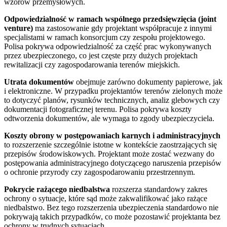
wzorów przemysłowych.
Odpowiedzialność w ramach wspólnego przedsięwzięcia (joint
venture)
ma zastosowanie gdy projektant współpracuje z innymi
specjalistami w ramach konsorcjum czy zespołu projektowego.
Polisa pokrywa odpowiedzialność za część prac wykonywanych
przez ubezpieczonego, co jest częste przy dużych projektach
rewitalizacji czy zagospodarowania terenów miejskich.
Utrata dokumentów
obejmuje zarówno dokumenty papierowe, jak
i elektroniczne. W przypadku projektantów terenów zielonych może
to dotyczyć planów, rysunków technicznych, analiz glebowych czy
dokumentacji fotograficznej terenu. Polisa pokrywa koszty
odtworzenia dokumentów, ale wymaga to zgody ubezpieczyciela.
Koszty obrony w postępowaniach karnych i administracyjnych
to rozszerzenie szczególnie istotne w kontekście zaostrzających się
przepisów środowiskowych. Projektant może zostać wezwany do
postępowania administracyjnego dotyczącego naruszenia przepisów
o ochronie przyrody czy zagospodarowaniu przestrzennym.
Pokrycie rażącego niedbalstwa
rozszerza standardowy zakres
ochrony o sytuacje, które sąd może zakwalifikować jako rażące
niedbalstwo. Bez tego rozszerzenia ubezpieczenia standardowo nie
pokrywają takich przypadków, co może pozostawić projektanta bez
ochrony w trudnych sytuacjach.