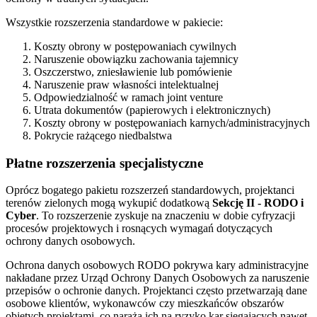
Wszystkie rozszerzenia standardowe w pakiecie:
Koszty obrony w postępowaniach cywilnych
Naruszenie obowiązku zachowania tajemnicy
Oszczerstwo, zniesławienie lub pomówienie
Naruszenie praw własności intelektualnej
Odpowiedzialność w ramach joint venture
Utrata dokumentów (papierowych i elektronicznych)
Koszty obrony w postępowaniach karnych/administracyjnych
Pokrycie rażącego niedbalstwa
Płatne rozszerzenia specjalistyczne
Oprócz bogatego pakietu rozszerzeń standardowych, projektanci
terenów zielonych mogą wykupić dodatkową
Sekcję II - RODO i
Cyber
. To rozszerzenie zyskuje na znaczeniu w dobie cyfryzacji
procesów projektowych i rosnących wymagań dotyczących
ochrony danych osobowych.
Ochrona danych osobowych RODO pokrywa kary administracyjne
nakładane przez Urząd Ochrony Danych Osobowych za naruszenie
przepisów o ochronie danych. Projektanci często przetwarzają dane
osobowe klientów, wykonawców czy mieszkańców obszarów
objętych projektami, co naraża ich na ryzyko kar sięgających nawet