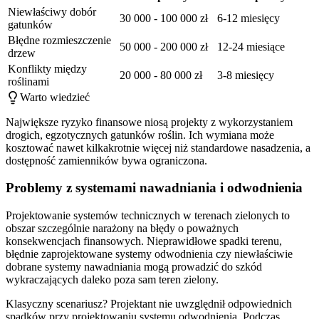
Niewłaściwy dobór
30 000 - 100 000 zł
6-12 miesięcy
gatunków
Błędne rozmieszczenie
50 000 - 200 000 zł
12-24 miesiące
drzew
Konflikty między
20 000 - 80 000 zł
3-8 miesięcy
roślinami
Warto wiedzieć
Największe ryzyko finansowe niosą projekty z wykorzystaniem
drogich, egzotycznych gatunków roślin. Ich wymiana może
kosztować nawet kilkakrotnie więcej niż standardowe nasadzenia, a
dostępność zamienników bywa ograniczona.
Problemy z systemami nawadniania i odwodnienia
Projektowanie systemów technicznych w terenach zielonych to
obszar szczególnie narażony na błędy o poważnych
konsekwencjach finansowych. Nieprawidłowe spadki terenu,
błędnie zaprojektowane systemy odwodnienia czy niewłaściwie
dobrane systemy nawadniania mogą prowadzić do szkód
wykraczających daleko poza sam teren zielony.
Klasyczny scenariusz? Projektant nie uwzględnił odpowiednich
spadków przy projektowaniu systemu odwodnienia. Podczas