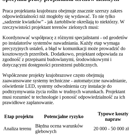
Praca projektanta krajobrazu obejmuje znacznie szerszy zakres
odpowiedzialności niż mogłoby się wydawać. To nie tylko
„sadzenie kwiatków” - jak żartobliwie określają to niektórzy. W
rzeczywistości projektant terenów zielonych musi:
Koordynować współpracę z różnymi specjalistami - od geodetów
po instalatorów systemów nawadniania. Każdy etap wymaga
precyzyjnych ustaleń, a błąd w komunikacji może prowadzić do
kosztownych przeróbek. Dodatkowo, projektant odpowiada za
zgodność z przepisami budowlanymi, środowiskowymi i
dotyczącymi dostępności przestrzeni publicznych.
Współczesne projekty krajobrazowe często obejmują
zaawansowane systemy techniczne - automatyczne nawadnianie,
oświetlenie LED, systemy odwodnienia czy instalacje do
podtrzymywania życia roślin w trudnych warunkach. Projektant
musi rozumieć te technologie i ponosić odpowiedzialność za ich
prawidłowe zaplanowanie.
Typowe koszty
Etap projektu
Potencjalne ryzyko
napraw
Błędna ocena warunków
Analiza terenu
20 000 - 50 000 zł
glebowych