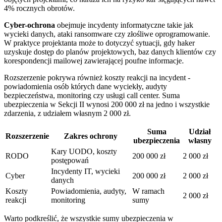
4% rocznych obrotów.
Cyber-ochrona
obejmuje incydenty informatyczne takie jak
wycieki danych, ataki ransomware czy złośliwe oprogramowanie.
W praktyce projektanta może to dotyczyć sytuacji, gdy haker
uzyskuje dostęp do planów projektowych, baz danych klientów czy
korespondencji mailowej zawierającej poufne informacje.
Rozszerzenie pokrywa również koszty reakcji na incydent -
powiadomienia osób których dane wyciekły, audyty
bezpieczeństwa, monitoring czy usługi call center. Suma
ubezpieczenia w Sekcji II wynosi 200 000 zł na jedno i wszystkie
zdarzenia, z udziałem własnym 2 000 zł.
Suma
Udział
Rozszerzenie
Zakres ochrony
ubezpieczenia
własny
Kary UODO, koszty
RODO
200 000 zł
2 000 zł
postępowań
Incydenty IT, wycieki
Cyber
200 000 zł
2 000 zł
danych
Koszty
Powiadomienia, audyty,
W ramach
2 000 zł
reakcji
monitoring
sumy
Warto podkreślić, że wszystkie sumy ubezpieczenia w