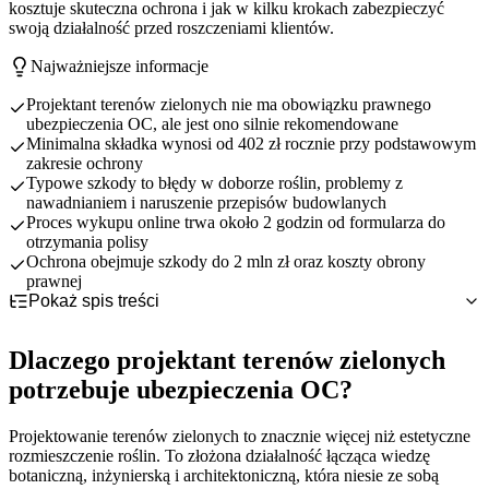
kosztuje skuteczna ochrona i jak w kilku krokach zabezpieczyć
swoją działalność przed roszczeniami klientów.
Najważniejsze informacje
Projektant terenów zielonych nie ma obowiązku prawnego
ubezpieczenia OC, ale jest ono silnie rekomendowane
Minimalna składka wynosi od 402 zł rocznie przy podstawowym
zakresie ochrony
Typowe szkody to błędy w doborze roślin, problemy z
nawadnianiem i naruszenie przepisów budowlanych
Proces wykupu online trwa około 2 godzin od formularza do
otrzymania polisy
Ochrona obejmuje szkody do 2 mln zł oraz koszty obrony
prawnej
Pokaż spis treści
Dlaczego projektant terenów zielonych potrzebuje
ubezpieczenia OC?
Dlaczego projektant terenów zielonych
OC obowiązkowe czy dobrowolne dla projektanta terenów
Specyfika pracy projektanta terenów zielonych
zielonych?
Główne kategorie ryzyka zawodowego
potrzebuje ubezpieczenia OC?
Co obejmuje ubezpieczenie OC projektanta terenów
Status prawny projektantów terenów zielonych
Konsekwencje finansowe błędów projektowych
zielonych?
Dlaczego warto rozważyć OC mimo braku obowiązku
Projektowanie terenów zielonych to znacznie więcej niż estetyczne
Najczęstsze ryzyka zawodowe projektanta terenów zielonych -
Podstawowy zakres odpowiedzialności cywilnej
rozmieszczenie roślin. To złożona działalność łącząca wiedzę
przykłady szkód
Rozszerzenia standardowe w pakiecie
botaniczną, inżynierską i architektoniczną, która niesie ze sobą
Ile kosztuje OC dla projektanta terenów zielonych?
Błędy w doborze i rozmieszczeniu roślin
Płatne rozszerzenia specjalistyczne