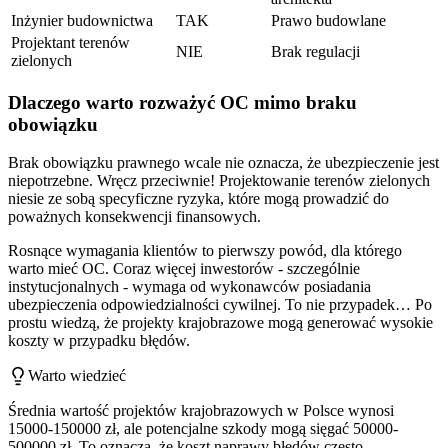
Inżynier budownictwa
TAK
Prawo budowlane
Projektant terenów
NIE
Brak regulacji
zielonych
Dlaczego warto rozważyć OC mimo braku
obowiązku
Brak obowiązku prawnego wcale nie oznacza, że ubezpieczenie jest
niepotrzebne. Wręcz przeciwnie! Projektowanie terenów zielonych
niesie ze sobą specyficzne ryzyka, które mogą prowadzić do
poważnych konsekwencji finansowych.
Rosnące wymagania klientów to pierwszy powód, dla którego
warto mieć OC. Coraz więcej inwestorów - szczególnie
instytucjonalnych - wymaga od wykonawców posiadania
ubezpieczenia odpowiedzialności cywilnej. To nie przypadek… Po
prostu wiedzą, że projekty krajobrazowe mogą generować wysokie
koszty w przypadku błędów.
Warto wiedzieć
Średnia wartość projektów krajobrazowych w Polsce wynosi
15000-150000 zł, ale potencjalne szkody mogą sięgać 50000-
500000 zł. To oznacza, że koszt naprawy błędów często