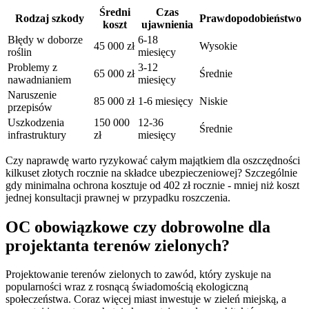
Średni
Czas
Rodzaj szkody
Prawdopodobieństwo
koszt
ujawnienia
Błędy w doborze
6-18
45 000 zł
Wysokie
roślin
miesięcy
Problemy z
3-12
65 000 zł
Średnie
nawadnianiem
miesięcy
Naruszenie
85 000 zł
1-6 miesięcy
Niskie
przepisów
Uszkodzenia
150 000
12-36
Średnie
infrastruktury
zł
miesięcy
Czy naprawdę warto ryzykować całym majątkiem dla oszczędności
kilkuset złotych rocznie na składce ubezpieczeniowej? Szczególnie
gdy minimalna ochrona kosztuje od 402 zł rocznie - mniej niż koszt
jednej konsultacji prawnej w przypadku roszczenia.
OC obowiązkowe czy dobrowolne dla
projektanta terenów zielonych?
Projektowanie terenów zielonych to zawód, który zyskuje na
popularności wraz z rosnącą świadomością ekologiczną
społeczeństwa. Coraz więcej miast inwestuje w zieleń miejską, a