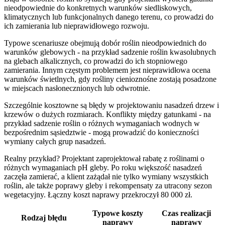
nieodpowiednie do konkretnych warunków siedliskowych,
klimatycznych lub funkcjonalnych danego terenu, co prowadzi do
ich zamierania lub nieprawidłowego rozwoju.
Typowe scenariusze obejmują dobór roślin nieodpowiednich do
warunków glebowych - na przykład sadzenie roślin kwasolubnych
na glebach alkalicznych, co prowadzi do ich stopniowego
zamierania. Innym częstym problemem jest nieprawidłowa ocena
warunków świetlnych, gdy rośliny cienioznośne zostają posadzone
w miejscach nasłonecznionych lub odwrotnie.
Szczególnie kosztowne są błędy w projektowaniu nasadzeń drzew i
krzewów o dużych rozmiarach. Konflikty między gatunkami - na
przykład sadzenie roślin o różnych wymaganiach wodnych w
bezpośrednim sąsiedztwie - mogą prowadzić do konieczności
wymiany całych grup nasadzeń.
Realny przykład? Projektant zaprojektował rabatę z roślinami o
różnych wymaganiach pH gleby. Po roku większość nasadzeń
zaczęła zamierać, a klient zażądał nie tylko wymiany wszystkich
roślin, ale także poprawy gleby i rekompensaty za utracony sezon
wegetacyjny. Łączny koszt naprawy przekroczył 80 000 zł.
Typowe koszty
Czas realizacji
Rodzaj błędu
naprawy
naprawy