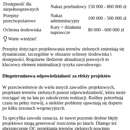
Dostępność dla
Nakaz przebudowy
150 000 - 800 000 zł
niepełnosprawnych
Przepisy
Nakaz
100 000 - 500 000 zł
przeciwpożarowe
administracyjny
Kary + działania
Ochrona środowiska
80 000 - 600 000 zł
naprawcze
Warto wiedzieć
Przepisy dotyczące projektowania terenów zielonych zmieniają się
dynamicznie, szczególnie w obszarze ochrony środowiska i
dostępności. Regularne śledzenie aktualizacji prawnych to
kluczowy element minimalizacji ryzyka zawodowego.
Długoterminowa odpowiedzialność za efekty projektów
W przeciwieństwie do wielu innych zawodów projektowych,
projektant terenów zielonych ponosi odpowiedzialność, która może
rozciągać się na lata po zakończeniu realizacji. Rośliny potrzebują
czasu na pełny rozwój, a niektóre problemy ujawniają się dopiero
po kilku sezonach wegetacyjnych.
Ta specyfika zawodu oznacza, że nawet pozornie drobne błędy
projektowe mogą generować roszczenia po latach. Dlatego też
ubezpieczenie OC projektanta terenów zielonych powinno