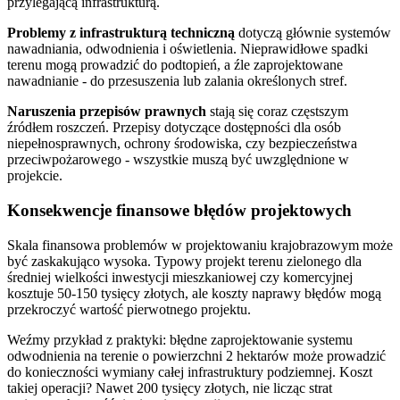
przylegającą infrastrukturą.
Problemy z infrastrukturą techniczną
dotyczą głównie systemów
nawadniania, odwodnienia i oświetlenia. Nieprawidłowe spadki
terenu mogą prowadzić do podtopień, a źle zaprojektowane
nawadnianie - do przesuszenia lub zalania określonych stref.
Naruszenia przepisów prawnych
stają się coraz częstszym
źródłem roszczeń. Przepisy dotyczące dostępności dla osób
niepełnosprawnych, ochrony środowiska, czy bezpieczeństwa
przeciwpożarowego - wszystkie muszą być uwzględnione w
projekcie.
Konsekwencje finansowe błędów projektowych
Skala finansowa problemów w projektowaniu krajobrazowym może
być zaskakująco wysoka. Typowy projekt terenu zielonego dla
średniej wielkości inwestycji mieszkaniowej czy komercyjnej
kosztuje 50-150 tysięcy złotych, ale koszty naprawy błędów mogą
przekroczyć wartość pierwotnego projektu.
Weźmy przykład z praktyki: błędne zaprojektowanie systemu
odwodnienia na terenie o powierzchni 2 hektarów może prowadzić
do konieczności wymiany całej infrastruktury podziemnej. Koszt
takiej operacji? Nawet 200 tysięcy złotych, nie licząc strat