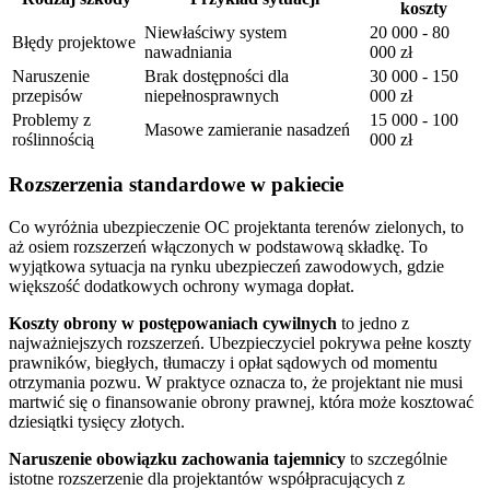
koszty
Niewłaściwy system
20 000 - 80
Błędy projektowe
nawadniania
000 zł
Naruszenie
Brak dostępności dla
30 000 - 150
przepisów
niepełnosprawnych
000 zł
Problemy z
15 000 - 100
Masowe zamieranie nasadzeń
roślinnością
000 zł
Rozszerzenia standardowe w pakiecie
Co wyróżnia ubezpieczenie OC projektanta terenów zielonych, to
aż osiem rozszerzeń włączonych w podstawową składkę. To
wyjątkowa sytuacja na rynku ubezpieczeń zawodowych, gdzie
większość dodatkowych ochrony wymaga dopłat.
Koszty obrony w postępowaniach cywilnych
to jedno z
najważniejszych rozszerzeń. Ubezpieczyciel pokrywa pełne koszty
prawników, biegłych, tłumaczy i opłat sądowych od momentu
otrzymania pozwu. W praktyce oznacza to, że projektant nie musi
martwić się o finansowanie obrony prawnej, która może kosztować
dziesiątki tysięcy złotych.
Naruszenie obowiązku zachowania tajemnicy
to szczególnie
istotne rozszerzenie dla projektantów współpracujących z