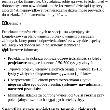
realne ryzyko finansowe. Czy zdajesz sobie sprawę, że jeden błąd w
Jak i gdzie wykupić ubezpieczenie OC projektanta terenów
Problemy z systemami nawadniania i odwodnienia
Czynniki wpływające na wysokość składki
doborze systemu nawadniania może kosztować dziesiątki tysięcy
zielonych?
Naruszenie przepisów i norm technicznych
Orientacyjne przedziały cenowe
złotych? A nieprawidłowe rozmieszczenie drzew może prowadzić
Praktyczne wskazówki dla projektanta terenów zielonych
Korzyści zakupu online vs tradycyjne kanały
Porównanie koszt ubezpieczenia vs potencjalna szkoda
do uszkodzeń fundamentów budynków…
Proces zakupu krok po kroku
Jak minimalizować ryzyko w codziennej pracy
Wymagane dokumenty i informacje
Dokumentacja projektów i komunikacja z klientem
Definicja
Postępowanie w przypadku roszczenia
Projektant terenów zielonych to specjalista zajmujący się
kompleksowym planowaniem i projektowaniem przestrzeni
zielonych, który ponosi odpowiedzialność za wszystkie aspekty
realizacji - od doboru roślin po systemy techniczne.
Kluczowe informacje
Projektanci krajobrazu ponoszą
odpowiedzialność za błędy
projektowe
mogące kosztować 50-500 tysięcy złotych
Typowe projekty terenów zielonych osiągają wartość
15-150
tysięcy złotych
z długoterminową gwarancją efektów
Ubezpieczenie OC chroni przed roszczeniami z tytułu
nieprawidłowego doboru roślin, systemów nawadniania i
naruszeń przepisów
Minimalna składka za ochronę wynosi
od 402 zł rocznie
przy
potencjalnych szkodach sięgających setek tysięcy
Specyfika pracy projektanta terenów zielonych