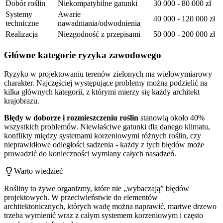
Dobór roślin
Niekompatybilne gatunki
30 000 - 80 000 zł
Systemy
Awarie
40 000 - 120 000 zł
techniczne
nawadniania/odwodnienia
Realizacja
Niezgodność z przepisami
50 000 - 200 000 zł
Główne kategorie ryzyka zawodowego
Ryzyko w projektowaniu terenów zielonych ma wielowymiarowy
charakter. Najczęściej występujące problemy można podzielić na
kilka głównych kategorii, z którymi mierzy się każdy architekt
krajobrazu.
Błędy w doborze i rozmieszczeniu roślin
stanowią około 40%
wszystkich problemów. Niewłaściwe gatunki dla danego klimatu,
konflikty między systemami korzeniowymi różnych roślin, czy
nieprawidłowe odległości sadzenia - każdy z tych błędów może
prowadzić do konieczności wymiany całych nasadzeń.
Warto wiedzieć
Rośliny to żywe organizmy, które nie „wybaczają” błędów
projektowych. W przeciwieństwie do elementów
architektonicznych, których wadę można naprawić, martwe drzewo
trzeba wymienić wraz z całym systemem korzeniowym i często