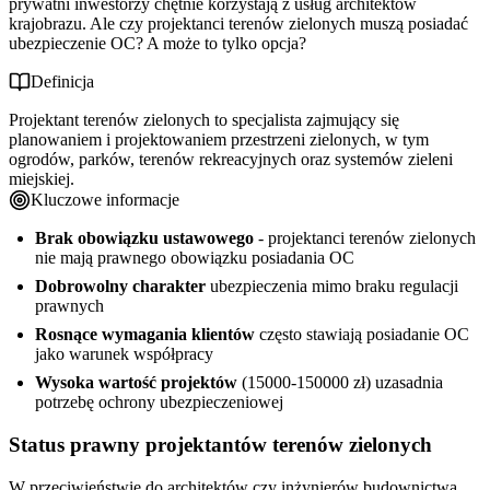
prywatni inwestorzy chętnie korzystają z usług architektów
krajobrazu. Ale czy projektanci terenów zielonych muszą posiadać
ubezpieczenie OC? A może to tylko opcja?
Definicja
Projektant terenów zielonych to specjalista zajmujący się
planowaniem i projektowaniem przestrzeni zielonych, w tym
ogrodów, parków, terenów rekreacyjnych oraz systemów zieleni
miejskiej.
Kluczowe informacje
Brak obowiązku ustawowego
- projektanci terenów zielonych
nie mają prawnego obowiązku posiadania OC
Dobrowolny charakter
ubezpieczenia mimo braku regulacji
prawnych
Rosnące wymagania klientów
często stawiają posiadanie OC
jako warunek współpracy
Wysoka wartość projektów
(15000-150000 zł) uzasadnia
potrzebę ochrony ubezpieczeniowej
Status prawny projektantów terenów zielonych
W przeciwieństwie do architektów czy inżynierów budownictwa,