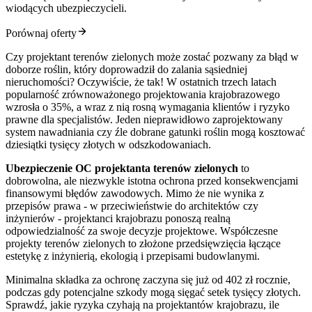
wiodących ubezpieczycieli.
Porównaj oferty
Czy projektant terenów zielonych może zostać pozwany za błąd w
doborze roślin, który doprowadził do zalania sąsiedniej
nieruchomości? Oczywiście, że tak! W ostatnich trzech latach
popularność zrównoważonego projektowania krajobrazowego
wzrosła o 35%, a wraz z nią rosną wymagania klientów i ryzyko
prawne dla specjalistów. Jeden nieprawidłowo zaprojektowany
system nawadniania czy źle dobrane gatunki roślin mogą kosztować
dziesiątki tysięcy złotych w odszkodowaniach.
Ubezpieczenie OC projektanta terenów zielonych
to
dobrowolna, ale niezwykle istotna ochrona przed konsekwencjami
finansowymi błędów zawodowych. Mimo że nie wynika z
przepisów prawa - w przeciwieństwie do architektów czy
inżynierów - projektanci krajobrazu ponoszą realną
odpowiedzialność za swoje decyzje projektowe. Współczesne
projekty terenów zielonych to złożone przedsięwzięcia łączące
estetykę z inżynierią, ekologią i przepisami budowlanymi.
Minimalna składka za ochronę zaczyna się już od 402 zł rocznie,
podczas gdy potencjalne szkody mogą sięgać setek tysięcy złotych.
Sprawdź, jakie ryzyka czyhają na projektantów krajobrazu, ile