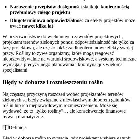
Naruszenie przepisów dostępności
skutkuje
koniecznością
przebudowy całego projektu
Długoterminowa odpowiedzialność
za efekty projektów może
trwać
nawet kilka lat
W przeciwieństwie do wielu innych zawodów projektowych,
projektant terenów zielonych ponosi odpowiedzialność nie tylko za
fazę projektową, ale często także za długoterminowe efekty swojej
pracy. Rośliny to żywe organizmy, które mogą reagować
nieprzewidywalnie na warunki środowiskowe, a systemy techniczne
wymagają precyzyjnego planowania i koordynacji z wieloma
specjalistami.
Błędy w doborze i rozmieszczeniu roślin
Najczęstszą przyczyną roszczeń wobec projektantów terenów
zielonych są błędy związane z niewłaściwym doborem gatunków
roślin lub ich nieprawidłowym rozmieszczeniem. Może się
wydawać, że to „tylko rośliny”… ale konsekwencje finansowe
bywają dramatyczne.
Definicja
Błąd w doborze roślin to sytuacja, gdy projektant wybiera gatunki