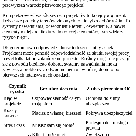
przewyższa wartość pierwotnego projektu!
Kompleksowość współczesnych projektów to kolejny argument.
Dzisiejsze projekty terenów zielonych to nie tylko dobór roślin. To
systemy nawadniania, odwodnienie terenu, oświetlenie, a nawet
elementy małej architektury. Im więcej elementów, tym większe
ryzyko błędu.
Długoterminowa odpowiedzialność to trzeci istotny aspekt.
Projektant może ponosić odpowiedzialność za skutki swojej pracy
nawet kilka lat po zakończeniu projektu. Rośliny mogą nie przyjąć
się z powodu błędnego doboru, systemy nawadniania mogą
zawieść, a problemy z odwodnieniem ujawnić się dopiero po
pierwszych intensywnych opadach.
Czynnik
Bez ubezpieczenia
Z ubezpieczeniem OC
ryzyka
Błąd w
Odpowiedzialność całym
Ochrona do sumy
projekcie
majątkiem
ubezpieczenia
Koszty
Płacisz z własnej kieszeni
Pokrywa ubezpieczyciel
prawne
Profesjonalna obsługa
Stres i czas
Musisz sam się bronić
prawna
Klient może mieć
Zwiększona