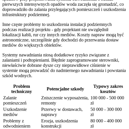
pierwszych intensywnych opadów woda zaczęła się gromadzić, co
doprowadziło do zalania przylegających pomieszczeń i uszkodzenia
infrastruktury podziemnej.
Inne częste problemy to uszkodzenia instalacji podziemnych
podczas realizacji projektu - gdy projektant nie uwzględnił
lokalizacji kabli, rur czy innych mediów. Koszty napraw mogą być
astronomiczne, szczególnie gdy dochodzi do przerwania dostaw
mediów do większych obiektów.
Systemy nawadniania niosą dodatkowe ryzyko związane z
zalaniami i podtopieniami. Błędnie zaprogramowane sterowniki,
niewłaściwie dobrane dysze czy nieprawidłowe ciśnienie w
systemie mogą prowadzić do nadmiernego nawadniania i powstania
szkód wodnych.
Problem
Typowy zakres
Potencjalne szkody
techniczny
kosztów
Zalanie
Zniszczenie wyposażenia,
100 000 - 500 000
pomieszczeń
remonty
zł
Uszkodzenie
Przerwy w dostawach,
50 000 - 300 000
mediów
naprawy
zł
Problemy z
Erozja, uszkodzenia
80 000 - 400 000
odwodnieniem
konstrukcji
zł