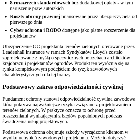
8 rozszerzeń standardowych
bez dodatkowej opłaty - w tym
naruszenie praw autorskich
Koszty obrony prawnej
finansowane przez ubezpieczyciela od
pierwszego dnia
Cyber-ochrona i RODO
dostępne jako płatne rozszerzenie dla
projektantów
Ubezpieczenie OC projektanta terenów zielonych oferowane przez
Leadenhall Insurance w ramach Syndykatów Lloyd's zostało
zaprojektowane z myślą o specyficznych potrzebach architektów
krajobrazu i projektantów ogrodów. Produkt ten wyróżnia się na
rynku kompleksowym podejściem do ryzyk zawodowych
charakterystycznych dla tej branży.
Podstawowy zakres odpowiedzialności cywilnej
Fundament ochrony stanowi odpowiedzialność cywilna zawodowa,
która pokrywa najważniejsze ryzyka związane z projektowaniem
terenów zielonych. W praktyce oznacza to ochronę przed
roszczeniami wynikającymi z błędów popełnionych podczas
świadczenia usług projektowych.
Podstawowa ochrona obejmuje szkody wyrządzone klientom w
wyniku uchybień zawodowych projektanta. Może to dotyczyć