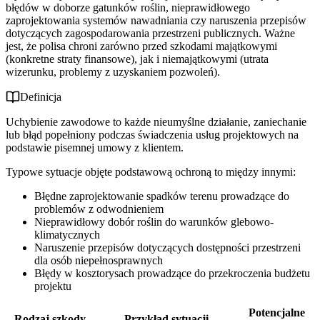
błędów w doborze gatunków roślin, nieprawidłowego
zaprojektowania systemów nawadniania czy naruszenia przepisów
dotyczących zagospodarowania przestrzeni publicznych. Ważne
jest, że polisa chroni zarówno przed szkodami majątkowymi
(konkretne straty finansowe), jak i niemajątkowymi (utrata
wizerunku, problemy z uzyskaniem pozwoleń).
Definicja
Uchybienie zawodowe to każde nieumyślne działanie, zaniechanie
lub błąd popełniony podczas świadczenia usług projektowych na
podstawie pisemnej umowy z klientem.
Typowe sytuacje objęte podstawową ochroną to między innymi:
Błędne zaprojektowanie spadków terenu prowadzące do
problemów z odwodnieniem
Nieprawidłowy dobór roślin do warunków glebowo-
klimatycznych
Naruszenie przepisów dotyczących dostępności przestrzeni
dla osób niepełnosprawnych
Błędy w kosztorysach prowadzące do przekroczenia budżetu
projektu
Potencjalne
Rodzaj szkody
Przykład sytuacji