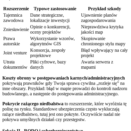
Rozszerzenie
Typowe zastosowanie
Przykład szkody
Tajemnica
Dane strategiczne,
Ujawnienie planów
zawodowa
lokalizacje inwestycji
zagospodarowania
Opinie o konkurencji,
Nieprawdziwa krytyka
Zniesławienie
oceny projektów
jakości map
Prawa
Wykorzystanie wzorów,
Skopiowanie
autorskie
algorytmów GIS
chronionego stylu mapy
Konsorcja, zespoły
Błąd wpływający na cały
Joint venture
projektowe
projekt
Utrata
Pliki cyfrowe, bazy
Awaria serwera z
dokumentów
danych
mapami
Koszty obrony w postępowaniach karnych/administracyjnych
pokrywają prawników gdy Twoja sprawa cywilna „rozleje się” na
inne obszary. Przykład: błąd w mapie prowadzi do kontroli nadzoru
budowlanego, a następnie do postępowania administracyjnego.
Pokrycie rażącego niedbalstwa
to rozszerzenie, które wyróżnia tę
polisę na rynku. Standardowe ubezpieczenia często wykluczają
rażące niedbalstwo, tutaj jest ono pokryte. Oczywiście nadal nie
pokrywa umyślnych działań czy przestępstw.
Sekcja II - RODO i cyberbezpieczeństwo