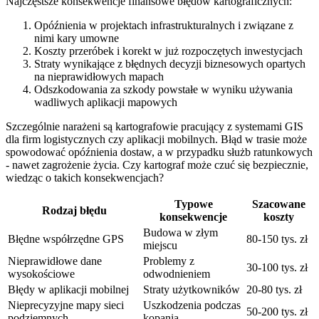
Najczęstsze konsekwencje finansowe błędów kartograficznych:
Opóźnienia w projektach infrastrukturalnych i związane z
nimi kary umowne
Koszty przeróbek i korekt w już rozpoczętych inwestycjach
Straty wynikające z błędnych decyzji biznesowych opartych
na nieprawidłowych mapach
Odszkodowania za szkody powstałe w wyniku używania
wadliwych aplikacji mapowych
Szczególnie narażeni są kartografowie pracujący z systemami GIS
dla firm logistycznych czy aplikacji mobilnych. Błąd w trasie może
spowodować opóźnienia dostaw, a w przypadku służb ratunkowych
- nawet zagrożenie życia. Czy kartograf może czuć się bezpiecznie,
wiedząc o takich konsekwencjach?
Typowe
Szacowane
Rodzaj błędu
konsekwencje
koszty
Budowa w złym
Błędne współrzędne GPS
80-150 tys. zł
miejscu
Nieprawidłowe dane
Problemy z
30-100 tys. zł
wysokościowe
odwodnieniem
Błędy w aplikacji mobilnej
Straty użytkowników
20-80 tys. zł
Nieprecyzyjne mapy sieci
Uszkodzenia podczas
50-200 tys. zł
podziemnych
kopania