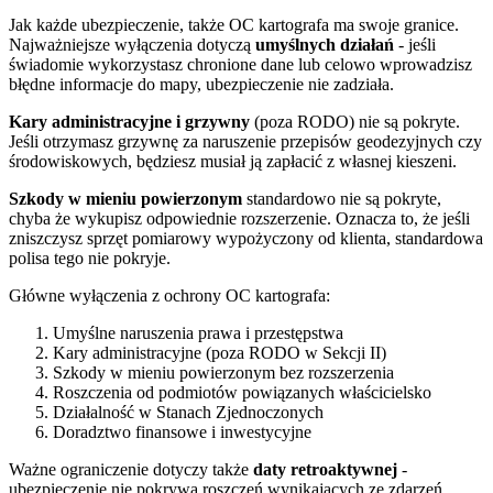
Jak każde ubezpieczenie, także OC kartografa ma swoje granice.
Najważniejsze wyłączenia dotyczą
umyślnych działań
- jeśli
świadomie wykorzystasz chronione dane lub celowo wprowadzisz
błędne informacje do mapy, ubezpieczenie nie zadziała.
Kary administracyjne i grzywny
(poza RODO) nie są pokryte.
Jeśli otrzymasz grzywnę za naruszenie przepisów geodezyjnych czy
środowiskowych, będziesz musiał ją zapłacić z własnej kieszeni.
Szkody w mieniu powierzonym
standardowo nie są pokryte,
chyba że wykupisz odpowiednie rozszerzenie. Oznacza to, że jeśli
zniszczysz sprzęt pomiarowy wypożyczony od klienta, standardowa
polisa tego nie pokryje.
Główne wyłączenia z ochrony OC kartografa:
Umyślne naruszenia prawa i przestępstwa
Kary administracyjne (poza RODO w Sekcji II)
Szkody w mieniu powierzonym bez rozszerzenia
Roszczenia od podmiotów powiązanych właścicielsko
Działalność w Stanach Zjednoczonych
Doradztwo finansowe i inwestycyjne
Ważne ograniczenie dotyczy także
daty retroaktywnej
-
ubezpieczenie nie pokrywa roszczeń wynikających ze zdarzeń