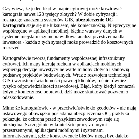
Czy wiesz, że jeden błąd w mapie cyfrowej może kosztować
kartografa nawet 120 tysięcy złotych? W dobie cyfryzacji i
rosnącego znaczenia systemów GIS,
ubezpieczenie OC
kartografa
staje się nie luksusem, ale koniecznością. Nieprecyzyjne
współrzędne w aplikacji mobilnej, błędne warstwy danych w
systemie miejskim czy nieprawidłowa analiza przestrzenna dla
inwestora - każda z tych sytuacji może prowadzić do kosztownych
roszczeń.
Kartografowie tworzą fundamenty współczesnej infrastruktury
cyfrowej. Ich mapy kierują ruchem w aplikacjach mobilnych,
wspierają decyzje inwestycyjne warte miliony złotych i stanowią
podstawę projektów budowlanych. Wraz z rozwojem technologii
GIS i wzrostem świadomości prawnej klientów, rośnie również
ryzyko odpowiedzialności zawodowej. Błąd, który kiedyś oznaczał
jedynie konieczność poprawki, dziś może skutkować pozwem o
odszkodowanie.
Mimo że kartografowie - w przeciwieństwie do geodetów - nie mają
ustawowego obowiązku posiadania ubezpieczenia OC, praktyka
pokazuje, że ochrona przed ryzykiem zawodowym staje się
niezbędna. Szczególnie w kontekście pracy z danymi
przestrzennymi, aplikacjami mobilnymi i systemami
informatycznymi, gdzie konsekwencje błędów mogą być daleko