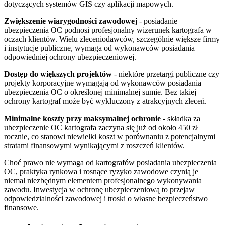
dotyczących systemów GIS czy aplikacji mapowych.
Zwiększenie wiarygodności zawodowej
- posiadanie
ubezpieczenia OC podnosi profesjonalny wizerunek kartografa w
oczach klientów. Wielu zleceniodawców, szczególnie większe firmy
i instytucje publiczne, wymaga od wykonawców posiadania
odpowiedniej ochrony ubezpieczeniowej.
Dostęp do większych projektów
- niektóre przetargi publiczne czy
projekty korporacyjne wymagają od wykonawców posiadania
ubezpieczenia OC o określonej minimalnej sumie. Bez takiej
ochrony kartograf może być wykluczony z atrakcyjnych zleceń.
Minimalne koszty przy maksymalnej ochronie
- składka za
ubezpieczenie OC kartografa zaczyna się już od około 450 zł
rocznie, co stanowi niewielki koszt w porównaniu z potencjalnymi
stratami finansowymi wynikającymi z roszczeń klientów.
Choć prawo nie wymaga od kartografów posiadania ubezpieczenia
OC, praktyka rynkowa i rosnące ryzyko zawodowe czynią je
niemal niezbędnym elementem profesjonalnego wykonywania
zawodu. Inwestycja w ochronę ubezpieczeniową to przejaw
odpowiedzialności zawodowej i troski o własne bezpieczeństwo
finansowe.