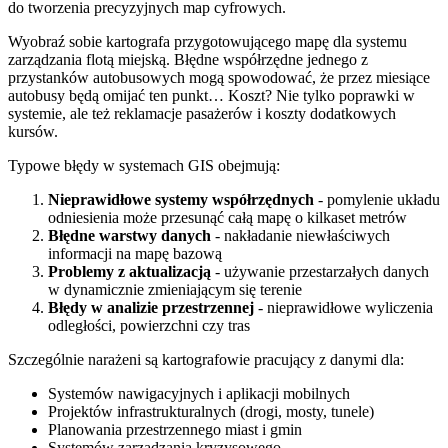
do tworzenia precyzyjnych map cyfrowych.
Wyobraź sobie kartografa przygotowującego mapę dla systemu
zarządzania flotą miejską. Błędne współrzędne jednego z
przystanków autobusowych mogą spowodować, że przez miesiące
autobusy będą omijać ten punkt… Koszt? Nie tylko poprawki w
systemie, ale też reklamacje pasażerów i koszty dodatkowych
kursów.
Typowe błędy w systemach GIS obejmują:
Nieprawidłowe systemy współrzędnych
- pomylenie układu
odniesienia może przesunąć całą mapę o kilkaset metrów
Błędne warstwy danych
- nakładanie niewłaściwych
informacji na mapę bazową
Problemy z aktualizacją
- używanie przestarzałych danych
w dynamicznie zmieniającym się terenie
Błędy w analizie przestrzennej
- nieprawidłowe wyliczenia
odległości, powierzchni czy tras
Szczególnie narażeni są kartografowie pracujący z danymi dla:
Systemów nawigacyjnych i aplikacji mobilnych
Projektów infrastrukturalnych (drogi, mosty, tunele)
Planowania przestrzennego miast i gmin
Systemów zarządzania kryzysowego