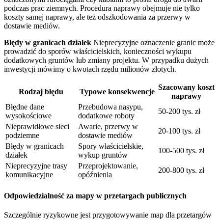
podczas prac ziemnych. Procedura naprawy obejmuje nie tylko
koszty samej naprawy, ale też odszkodowania za przerwy w
dostawie mediów.
Błędy w granicach działek
Nieprecyzyjne oznaczenie granic może
prowadzić do sporów właścicielskich, konieczności wykupu
dodatkowych gruntów lub zmiany projektu. W przypadku dużych
inwestycji mówimy o kwotach rzędu milionów złotych.
Szacowany koszt
Rodzaj błędu
Typowe konsekwencje
naprawy
Błędne dane
Przebudowa nasypu,
50-200 tys. zł
wysokościowe
dodatkowe roboty
Nieprawidłowe sieci
Awarie, przerwy w
20-100 tys. zł
podziemne
dostawie mediów
Błędy w granicach
Spory właścicielskie,
100-500 tys. zł
działek
wykup gruntów
Nieprecyzyjne trasy
Przeprojektowanie,
200-800 tys. zł
komunikacyjne
opóźnienia
Odpowiedzialność za mapy w przetargach publicznych
Szczególnie ryzykowne jest przygotowywanie map dla przetargów