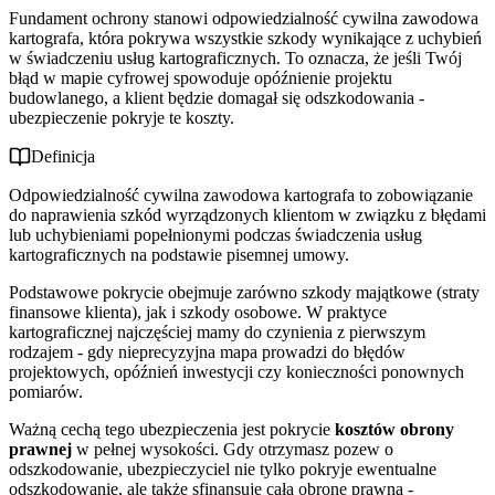
Fundament ochrony stanowi odpowiedzialność cywilna zawodowa
kartografa, która pokrywa wszystkie szkody wynikające z uchybień
w świadczeniu usług kartograficznych. To oznacza, że jeśli Twój
błąd w mapie cyfrowej spowoduje opóźnienie projektu
budowlanego, a klient będzie domagał się odszkodowania -
ubezpieczenie pokryje te koszty.
Definicja
Odpowiedzialność cywilna zawodowa kartografa to zobowiązanie
do naprawienia szkód wyrządzonych klientom w związku z błędami
lub uchybieniami popełnionymi podczas świadczenia usług
kartograficznych na podstawie pisemnej umowy.
Podstawowe pokrycie obejmuje zarówno szkody majątkowe (straty
finansowe klienta), jak i szkody osobowe. W praktyce
kartograficznej najczęściej mamy do czynienia z pierwszym
rodzajem - gdy nieprecyzyjna mapa prowadzi do błędów
projektowych, opóźnień inwestycji czy konieczności ponownych
pomiarów.
Ważną cechą tego ubezpieczenia jest pokrycie
kosztów obrony
prawnej
w pełnej wysokości. Gdy otrzymasz pozew o
odszkodowanie, ubezpieczyciel nie tylko pokryje ewentualne
odszkodowanie, ale także sfinansuje całą obronę prawną -