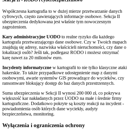
Współczesna kartografia to w dużej mierze przetwarzanie danych
cyfrowych, często zawierających informacje osobowe. Sekcja II
ubezpieczenia dedykowana jest właśnie tym nowoczesnym
zagrożeniom.
Kary administracyjne UODO
to realne ryzyko dla każdego
kartografa przetwarzającego dane osobowe. Czy w Twoich mapach
znajdują się adresy, nazwiska właścicieli nieruchomości, czy dane o
lokalizacji osób? Jeśli tak, podlegasz RODO i możesz otrzymać
karę nawet za 20 milionów euro.
Incydenty informatyczne
w kartografii to nie tylko klasyczne ataki
hakerskie. To także przypadkowe udostępnienie map z danymi
osobowymi, awarie systemów GIS prowadzące do wycieków, czy
ransomware blokujący dostęp do baz danych przestrzennych.
Suma ubezpieczenia w Sekcji II wynosi 200 000 zł, co pokrywa
większość kar nakładanych przez UODO na małe i średnie firmy
kartograficzne. Dodatkowo pokryte są koszty reakcji na incydent -
powiadomienia osób których dane wyciekły, audyty
bezpieczeństwa, monitoring.
Wyłączenia i ograniczenia ochrony