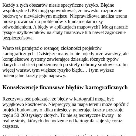
Każdy z tych obszarów niesie specyficzne ryzyko. Błędne
współrzędne GPS mogą spowodować, że inwestor rozpocznie
budowę w niewłaściwym miejscu. Nieprawidłowa analiza terenu
może prowadzić do problemów z fundamentami czy
odwodnieniem. A błędy w aplikacjach mapowych? Mogą narazić
tysiące użytkowników na straty finansowe lub nawet zagrożenie
bezpieczeństwa.
Warto też pamiętać o rosnącej złożoności projektów
kartograficznych. Dzisiejsze mapy to nie pojedyncze warstwy, ale
kompleksowe systemy zawierające dziesiątki różnych typów
danych - od sieci podziemnych po strefy ochrony środowiska. Im
więcej warstw, tym większe ryzyko błędu… i tym wyższe
potencjalne koszty jego naprawy.
Konsekwencje finansowe błędów kartograficznych
Rzeczywistość pokazuje, że błędy w kartografii mogą być
wyjątkowo kosztowne. Nieprecyzyjna mapa terenu może opóźnić
projekt budowlany o kilka miesięcy, generując koszty przestoju
rzędu 50-200 tysięcy złotych. To nie są teoretyczne kwoty - to
realne straty, których dochodzenie od kartografa staje się coraz
częstsze.