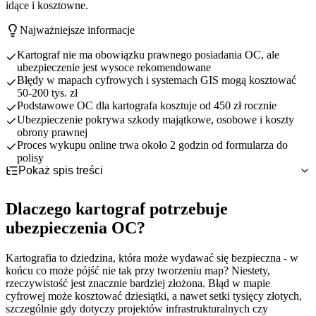
idące i kosztowne.
Najważniejsze informacje
Kartograf nie ma obowiązku prawnego posiadania OC, ale
ubezpieczenie jest wysoce rekomendowane
Błędy w mapach cyfrowych i systemach GIS mogą kosztować
50-200 tys. zł
Podstawowe OC dla kartografa kosztuje od 450 zł rocznie
Ubezpieczenie pokrywa szkody majątkowe, osobowe i koszty
obrony prawnej
Proces wykupu online trwa około 2 godzin od formularza do
polisy
Pokaż spis treści
Dlaczego kartograf potrzebuje ubezpieczenia OC?
OC obowiązkowe czy dobrowolne dla kartografa?
Specyfika pracy kartografa i związane z nią ryzyka
Dlaczego kartograf potrzebuje
Co obejmuje ubezpieczenie OC kartografa?
Konsekwencje finansowe błędów kartograficznych
Status prawny ubezpieczenia OC w kartografii
ubezpieczenia OC?
Najczęstsze ryzyka zawodowe kartografa - przykłady szkód
Rosnące znaczenie kartografii cyfrowej
Porównanie z innymi zawodami technicznymi
Podstawowy zakres odpowiedzialności cywilnej
Ile kosztuje OC dla kartografa?
Dlaczego warto ubezpieczyć się mimo braku obowiązku
Rozszerzenia dedykowane kartografom
Błędy w mapach cyfrowych i systemach GIS
Jak i gdzie wykupić ubezpieczenie OC kartografa?
Wyłączenia i ograniczenia ochrony
Szkody w projektach infrastrukturalnych
Czynniki wpływające na wysokość składki
Kartografia to dziedzina, która może wydawać się bezpieczna - w
Praktyczne wskazówki dla kartografa
Odpowiedzialność za aplikacje i serwisy mapowe
Orientacyjne koszty ubezpieczenia
Proces zakupu online krok po kroku
końcu co może pójść nie tak przy tworzeniu map? Niestety,
rzeczywistość jest znacznie bardziej złożona. Błąd w mapie
Jak obniżyć koszt ubezpieczenia
Wymagane dokumenty i informacje
Jak minimalizować ryzyko błędów w pracy
cyfrowej może kosztować dziesiątki, a nawet setki tysięcy złotych,
Porównanie kanałów zakupu
Dokumentacja i archiwizacja projektów
szczególnie gdy dotyczy projektów infrastrukturalnych czy
Postępowanie w przypadku roszczenia