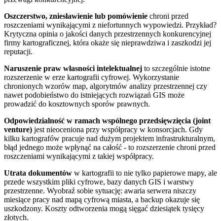
Oszczerstwo, zniesławienie lub pomówienie
chroni przed
roszczeniami wynikającymi z niefortunnych wypowiedzi. Przykład?
Krytyczna opinia o jakości danych przestrzennych konkurencyjnej
firmy kartograficznej, która okaże się nieprawdziwa i zaszkodzi jej
reputacji.
Naruszenie praw własności intelektualnej
to szczególnie istotne
rozszerzenie w erze kartografii cyfrowej. Wykorzystanie
chronionych wzorów map, algorytmów analizy przestrzennej czy
nawet podobieństwo do istniejących rozwiązań GIS może
prowadzić do kosztownych sporów prawnych.
Odpowiedzialność w ramach wspólnego przedsięwzięcia (joint
venture)
jest nieoceniona przy współpracy w konsorcjach. Gdy
kilku kartografów pracuje nad dużym projektem infrastrukturalnym,
błąd jednego może wpłynąć na całość - to rozszerzenie chroni przed
roszczeniami wynikającymi z takiej współpracy.
Utrata dokumentów
w kartografii to nie tylko papierowe mapy, ale
przede wszystkim pliki cyfrowe, bazy danych GIS i warstwy
przestrzenne. Wyobraź sobie sytuację: awaria serwera niszczy
miesiące pracy nad mapą cyfrową miasta, a backup okazuje się
uszkodzony. Koszty odtworzenia mogą sięgać dziesiątek tysięcy
złotych.