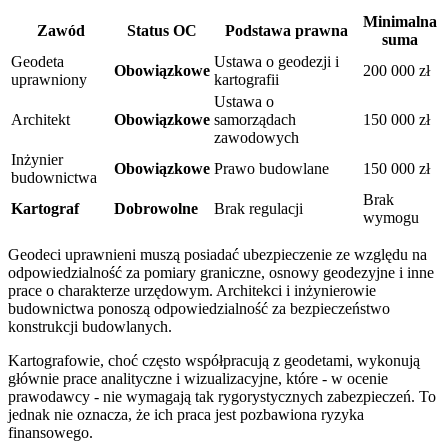
Minimalna
Zawód
Status OC
Podstawa prawna
suma
Geodeta
Ustawa o geodezji i
Obowiązkowe
200 000 zł
uprawniony
kartografii
Ustawa o
Architekt
Obowiązkowe
samorządach
150 000 zł
zawodowych
Inżynier
Obowiązkowe
Prawo budowlane
150 000 zł
budownictwa
Brak
Kartograf
Dobrowolne
Brak regulacji
wymogu
Geodeci uprawnieni muszą posiadać ubezpieczenie ze względu na
odpowiedzialność za pomiary graniczne, osnowy geodezyjne i inne
prace o charakterze urzędowym. Architekci i inżynierowie
budownictwa ponoszą odpowiedzialność za bezpieczeństwo
konstrukcji budowlanych.
Kartografowie, choć często współpracują z geodetami, wykonują
głównie prace analityczne i wizualizacyjne, które - w ocenie
prawodawcy - nie wymagają tak rygorystycznych zabezpieczeń. To
jednak nie oznacza, że ich praca jest pozbawiona ryzyka
finansowego.