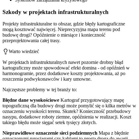
Szkody w projektach infrastrukturalnych
Projekty infrastrukturalne to obszar, gdzie błędy kartograficzne
mogą kosztować najwięcej. Nieprecyzyjna mapa terenu pod
budowę drogi? Opóźnienie o miesiące i konieczność
przeprojektowania całej trasy.
Warto wiedzieć
W projektach infrastrukturalnych nawet pozornie drobny błąd
kartograficzny może spowodować efekt domina - od opóźnień w
harmonogramie, przez dodatkowe koszty projektowania, aż po
roszczenia podwykonawców i kary umowne.
Najczęstsze problemy w tej branży to:
Błędne dane wysokościowe
Kartograf przygotowujący mapę
topograficzną dla budowy drogi może pomylić się o kilka metrów w
oznaczeniu wysokości terenu. Skutek? Konieczność przebudowy
nasypu, dodatkowe roboty ziemne, opóźnienia w realizacji. Koszt
takiego błędu może sięgać setek tysięcy złotych.
Nieprawidłowe oznaczenie sieci podziemnych
Mapa z błędnie
oznaczonymi rurociągami czy kablami to prosta droga do awarii