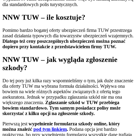
dla standardowych polis turystycznych.
NNW TUW – ile kosztuje?
Pomimo bardzo bogatej oferty ubezpieczeń firma TUW przestrzega
zasad działania typowych dla towarzystw ubezpieczeń wzajemnych.
Dlatego też ceny poszczególnych ubezpieczeń można poznać
dopiero przy kontakcie z przedstawicielem firmy TUW.
NNW TUW – jak wygląda zgłoszenie
szkody?
Do tej pory już kilka razy wspomnieliśmy o tym, jak duże znaczenie
dla oferty TUW ma wybrana formuła działalności. Wpływa ona
bowiem na wiele różnych aspektów związanych z ofertą tego
asekuratora. Jednak w przypadku zgłaszania szkód nie ma ona
większego znaczenia.
Zgłaszanie szkód w TUW przebiega
bowiem standardowo. Tym samym posiadacz polisy może
skorzystać z kilku opcji na zgłoszenie szkody.
Pierwszą jest
wypełnienie formularza szkody online, który
można znaleźć
pod tym linkiem
.
Podana opcja jest bardzo
praktyczna, bo przy wypełnieniu formularza wszystkie dane trafiają