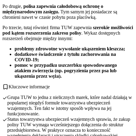
Po drugie,
polisa zapewnia całodobową ochronę o
międzynarodowym zasięgu.
Tym samym jej posiadacze są
chronieni nawet w czasie pobytu poza placówką.
Po trzecie, tutaj również firma TUW zapewnia
szerokie możliwości
pod kątem rozszerzenia zakresu polisy
. Wykaz dostępnych
rozszerzeń obejmuje między innymi:
problemy zdrowotne wywołanie ukąszeniem kleszcza;
dodatkowe świadczenie z tytułu zachorowania na
COVID-19;
pomoc w przypadku uszczerbku spowodowanego
atakiem zwierzęcia (np. pogryzienia przez psa lub
ukąszenia przez węża).
Kluczowe informacje
Grupa TUW to jedna z nielicznych marek, które nadal działają w
popularnej niegdyś formule towarzystwa ubezpieczeń
wzajemnych. Ten fakt w istotny sposób wpływa na jej
funkcjonowanie.
Status towarzystwa ubezpieczeń wzajemnych sprawia, że zakup
polisy TUW wymaga wcześniejszego dołączenia do struktur
przedsiębiorstwa. W praktyce oznacza to konieczność
wypełnienia deklaracji i uiszczenia składki członkowskiej.