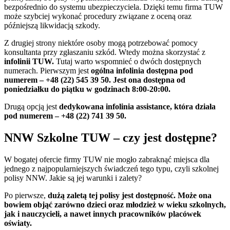
bezpośrednio do systemu ubezpieczyciela. Dzięki temu firma TUW
może szybciej wykonać procedury związane z oceną oraz
późniejszą likwidacją szkody.
Z drugiej strony niektóre osoby mogą potrzebować pomocy
konsultanta przy zgłaszaniu szkód. Wtedy można skorzystać z
infolinii TUW.
Tutaj warto wspomnieć o dwóch dostępnych
numerach. Pierwszym jest
ogólna infolinia dostępna pod
numerem – +48 (22) 545 39 50. Jest ona dostępna od
poniedziałku do piątku w godzinach 8:00-20:00.
Drugą opcją jest
dedykowana infolinia assistance, która działa
pod numerem – +48 (22) 741 39 50.
NNW Szkolne TUW – czy jest dostępne?
W bogatej ofercie firmy TUW nie mogło zabraknąć miejsca dla
jednego z najpopularniejszych świadczeń tego typu, czyli szkolnej
polisy NNW. Jakie są jej warunki i zalety?
Po pierwsze,
dużą zaletą tej polisy jest dostępność. Może ona
bowiem objąć zarówno dzieci oraz młodzież w wieku szkolnych,
jak i nauczycieli, a nawet innych pracowników placówek
oświaty.