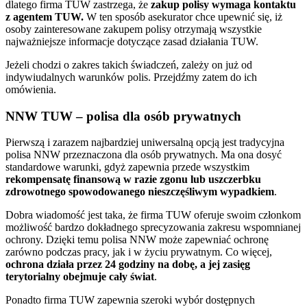
dlatego firma TUW zastrzega, że
zakup polisy wymaga kontaktu
z agentem TUW.
W ten sposób asekurator chce upewnić się, iż
osoby zainteresowane zakupem polisy otrzymają wszystkie
najważniejsze informacje dotyczące zasad działania TUW.
Jeżeli chodzi o zakres takich świadczeń, zależy on już od
indywiudalnych warunków polis. Przejdźmy zatem do ich
omówienia.
NNW TUW – polisa dla osób prywatnych
Pierwszą i zarazem najbardziej uniwersalną opcją jest tradycyjna
polisa NNW przeznaczona dla osób prywatnych. Ma ona dosyć
standardowe warunki, gdyż zapewnia przede wszystkim
rekompensatę finansową w razie zgonu lub uszczerbku
zdrowotnego spowodowanego nieszczęśliwym wypadkiem
.
Dobra wiadomość jest taka, że firma TUW oferuje swoim członkom
możliwość bardzo dokładnego sprecyzowania zakresu wspomnianej
ochrony. Dzięki temu polisa NNW może zapewniać ochronę
zarówno podczas pracy, jak i w życiu prywatnym. Co więcej,
ochrona działa przez 24 godziny na dobę, a jej zasięg
terytorialny obejmuje cały świat
.
Ponadto firma TUW zapewnia szeroki wybór dostępnych