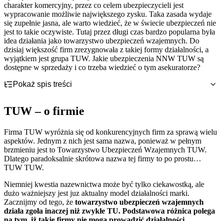
charakter komercyjny, przez co celem ubezpieczycieli jest
wypracowanie możliwie największego zysku. Taka zasada wydaje
się zupełnie jasna, ale warto wiedzieć, że w świecie ubezpieczeń nie
jest to takie oczywiste. Tutaj przez długi czas bardzo popularna była
idea działania jako towarzystwo ubezpieczeń wzajemnych. Do
dzisiaj większość firm zrezygnowała z takiej formy działalności, a
wyjątkiem jest grupa TUW. Jakie ubezpieczenia NNW TUW są
dostępne w sprzedaży i co trzeba wiedzieć o tym asekuratorze?
Pokaż spis treści
TUW – o firmie
NNW TUW – jak działa i co zapewnia?
TUW – o firmie
NNW TUW – ile kosztuje?
NNW TUW – polisa dla osób prywatnych
NNW TUW – jak wygląda zgłoszenie szkody?
NNW TUW – polisa dla pracowników samorządu terytorialnego
NNW Szkolne TUW – czy jest dostępne?
Firma TUW wyróżnia się od konkurencyjnych firm za sprawą wielu
Ubezpieczenia NNW TUW dla rolników
aspektów. Jednym z nich jest sama nazwa, ponieważ w pełnym
brzmieniu jest to Towarzystwo Ubezpieczeń Wzajemnych TUW.
Dlatego paradoksalnie skrótowa nazwa tej firmy to po prostu…
TUW TUW.
Niemniej kwestia nazewnictwa może być tylko ciekawostką, ale
dużo ważniejszy jest juz aktualny model działalności marki.
Zacznijmy od tego, że
towarzystwo ubezpieczeń wzajemnych
działa zgoła inaczej niż zwykłe TU. Podstawowa różnica polega
na tym, iż takie firmy nie mogą prowadzić działalności