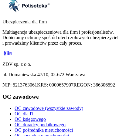
Ubezpieczenia dla firm
Multiagencja ubezpieczeniowa dla firm i profesjonalistów.
Dobieramy ochronę spośród ofert czołowych ubezpieczycieli
i prowadzimy klientów przez cały proces.
ZDV sp. z o.o.
ul. Domaniewska 47/10, 02-672 Warszawa
NIP:
5213763061
KRS:
0000657907
REGON:
366306592
OC zawodowe
OC zawodowe (wszystkie zawody)
OC dla IT
OC księgowego
OC doradcy podatkowego
OC pośrednika nieruchomości
OC zarządcy nieruchomości