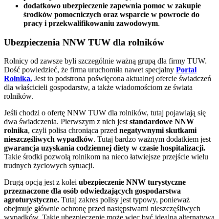
dodatkowo ubezpieczenie zapewnia pomoc w zakupie
środków pomocniczych oraz
wsparcie w powrocie do
pracy i przekwalifikowaniu zawodowym
.
Ubezpieczenia NNW TUW dla rolników
Rolnicy od zawsze byli szczególnie ważną grupą dla firmy TUW.
Dość powiedzieć, że firma uruchomiła nawet specjalny
Portal
Rolnika.
Jest to podstrona poświęcona aktualnej ofercie świadczeń
dla właścicieli gospodarstw, a także wiadomościom ze świata
rolników.
Jeśli chodzi o ofertę NNW TUW dla rolników, tutaj pojawiają się
dwa świadczenia. Pierwszym z nich jest
standardowe NNW
rolnika
, czyli polisa chroniąca przed
negatywnymi skutkami
nieszczęśliwych wypadków
. Tutaj bardzo ważnym dodatkiem jest
gwarancja uzyskania codziennej diety w czasie hospitalizacji.
Takie środki pozwolą rolnikom na nieco łatwiejsze przejście wielu
trudnych życiowych sytuacji.
Drugą opcją jest z kolei
ubezpieczenie NNW turystyczne
przeznaczone dla osób odwiedzających gospodarstwa
agroturystyczne.
Tutaj zakres polisy jest typowy, ponieważ
obejmuje głównie ochronę przed następstwami nieszczęśliwych
wypadków. Takie ubezpieczenie może więc być idealną alternatywą