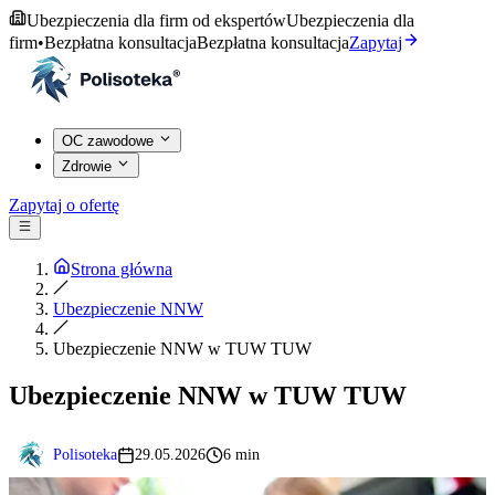
Ubezpieczenia dla firm od ekspertów
Ubezpieczenia dla
firm
•
Bezpłatna konsultacja
Bezpłatna konsultacja
Zapytaj
OC zawodowe
Zdrowie
Zapytaj o ofertę
Strona główna
Ubezpieczenie NNW
Ubezpieczenie NNW w TUW TUW
Ubezpieczenie NNW w TUW TUW
Polisoteka
29.05.2026
6 min