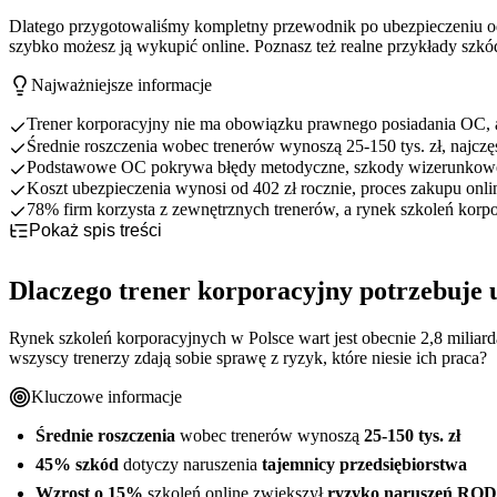
Dlatego przygotowaliśmy kompletny przewodnik po ubezpieczeniu odpo
szybko możesz ją wykupić online. Poznasz też realne przykłady szkó
Najważniejsze informacje
Trener korporacyjny nie ma obowiązku prawnego posiadania OC, 
Średnie roszczenia wobec trenerów wynoszą 25-150 tys. zł, najczęś
Podstawowe OC pokrywa błędy metodyczne, szkody wizerunkowe 
Koszt ubezpieczenia wynosi od 402 zł rocznie, proces zakupu onli
78% firm korzysta z zewnętrznych trenerów, a rynek szkoleń korpor
Pokaż spis treści
Dlaczego trener korporacyjny potrzebuje ubezpieczenia OC?
OC obowiązkowe czy dobrowolne dla trenera korporacyjnego?
Specyfika pracy trenera korporacyjnego
Dlaczego trener korporacyjny potrzebuje
Co obejmuje ubezpieczenie OC trenera korporacyjnego?
Główne kategorie ryzyka zawodowego
Status prawny zawodu trenera korporacyjnego
Najczęstsze ryzyka zawodowe trenera korporacyjnego - przykłady
Konsekwencje finansowe błędów trenerskich
Dlaczego warto wykupić OC mimo braku obowiązku
Podstawowy zakres odpowiedzialności cywilnej
Rynek szkoleń korporacyjnych w Polsce wart jest obecnie 2,8 miliard
Ile kosztuje OC dla trenera korporacyjnego?
Wymagania klientów korporacyjnych
Rozszerzenia standardowe dla trenerów
Naruszenie tajemnicy przedsiębiorstwa
wszyscy trenerzy zdają sobie sprawę z ryzyk, które niesie ich praca?
Jak i gdzie wykupić ubezpieczenie OC trenera korporacyjnego?
Płatne rozszerzenia cyber i RODO
Błędy metodyczne i szkody wizerunkowe
Czynniki wpływające na wysokość składki
Praktyczne wskazówki dla trenera korporacyjnego
Szkody w mieniu i podczas wyjazdów
Orientacyjne przedziały cenowe
Korzyści zakupu online vs tradycyjne kanały
Kluczowe informacje
Naruszenia RODO i cyberbezpieczeństwo
Porównanie koszt ubezpieczenia vs potencjalna szkoda
Proces zakupu krok po kroku
Jak minimalizować ryzyko w codziennej pracy
Wymagane dokumenty i informacje
Dokumentacja i reakcja na roszczenia
Średnie roszczenia
wobec trenerów wynoszą
25-150 tys. zł
Budowanie profesjonalnego wizerunku
45% szkód
dotyczy naruszenia
tajemnicy przedsiębiorstwa
Wzrost o 15%
szkoleń online zwiększył
ryzyko naruszeń RO