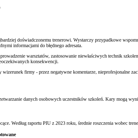
)
bardziej doświadczonemu trenerowi. Wystarczy przypadkowe wspomnieni
ufnymi informacjami do błędnego adresata.
ne prowadzenie warsztatów, zastosowanie niewłaściwych technik szko
eoczekiwanych konsekwencji.
y wizerunek firmy - przez negatywne komentarze, nieprofesjonalne za
twarzanie danych osobowych uczestników szkoleń. Kary mogą wynieś
ące. Według raportu PIU z 2023 roku, średnie roszczenia wobec trene
otowane