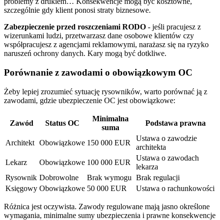
problemy z drukiem… Konsekwencje mogą być kosztowne,
szczególnie gdy klient ponosi straty biznesowe.
Zabezpieczenie przed roszczeniami RODO
- jeśli pracujesz z
wizerunkami ludzi, przetwarzasz dane osobowe klientów czy
współpracujesz z agencjami reklamowymi, narażasz się na ryzyko
naruszeń ochrony danych. Kary mogą być dotkliwe.
Porównanie z zawodami o obowiązkowym OC
Żeby lepiej zrozumieć sytuację rysowników, warto porównać ją z
zawodami, gdzie ubezpieczenie OC jest obowiązkowe:
Minimalna
Zawód
Status OC
Podstawa prawna
suma
Ustawa o zawodzie
Architekt
Obowiązkowe
150 000 EUR
architekta
Ustawa o zawodach
Lekarz
Obowiązkowe
100 000 EUR
lekarza
Rysownik
Dobrowolne
Brak wymogu
Brak regulacji
Księgowy
Obowiązkowe
50 000 EUR
Ustawa o rachunkowości
Różnica jest oczywista. Zawody regulowane mają jasno określone
wymagania, minimalne sumy ubezpieczenia i prawne konsekwencje