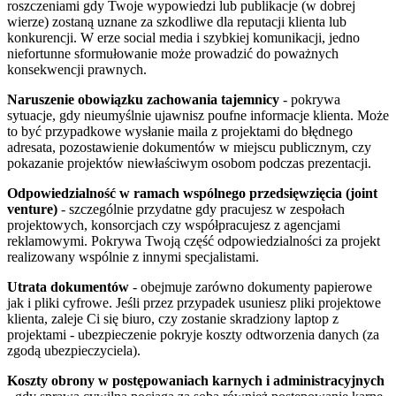
roszczeniami gdy Twoje wypowiedzi lub publikacje (w dobrej
wierze) zostaną uznane za szkodliwe dla reputacji klienta lub
konkurencji. W erze social media i szybkiej komunikacji, jedno
niefortunne sformułowanie może prowadzić do poważnych
konsekwencji prawnych.
Naruszenie obowiązku zachowania tajemnicy
- pokrywa
sytuacje, gdy nieumyślnie ujawnisz poufne informacje klienta. Może
to być przypadkowe wysłanie maila z projektami do błędnego
adresata, pozostawienie dokumentów w miejscu publicznym, czy
pokazanie projektów niewłaściwym osobom podczas prezentacji.
Odpowiedzialność w ramach wspólnego przedsięwzięcia (joint
venture)
- szczególnie przydatne gdy pracujesz w zespołach
projektowych, konsorcjach czy współpracujesz z agencjami
reklamowymi. Pokrywa Twoją część odpowiedzialności za projekt
realizowany wspólnie z innymi specjalistami.
Utrata dokumentów
- obejmuje zarówno dokumenty papierowe
jak i pliki cyfrowe. Jeśli przez przypadek usuniesz pliki projektowe
klienta, zaleje Ci się biuro, czy zostanie skradziony laptop z
projektami - ubezpieczenie pokryje koszty odtworzenia danych (za
zgodą ubezpieczyciela).
Koszty obrony w postępowaniach karnych i administracyjnych