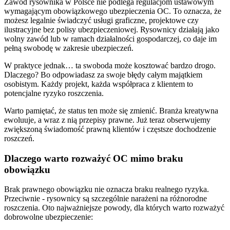
Zawód rysownika w Polsce nie podlega regulacjom ustawowym
wymagającym obowiązkowego ubezpieczenia OC. To oznacza, że
możesz legalnie świadczyć usługi graficzne, projektowe czy
ilustracyjne bez polisy ubezpieczeniowej. Rysownicy działają jako
wolny zawód lub w ramach działalności gospodarczej, co daje im
pełną swobodę w zakresie ubezpieczeń.
W praktyce jednak… ta swoboda może kosztować bardzo drogo.
Dlaczego? Bo odpowiadasz za swoje błędy całym majątkiem
osobistym. Każdy projekt, każda współpraca z klientem to
potencjalne ryzyko roszczenia.
Warto pamiętać, że status ten może się zmienić. Branża kreatywna
ewoluuje, a wraz z nią przepisy prawne. Już teraz obserwujemy
zwiększoną świadomość prawną klientów i częstsze dochodzenie
roszczeń.
Dlaczego warto rozważyć OC mimo braku
obowiązku
Brak prawnego obowiązku nie oznacza braku realnego ryzyka.
Przeciwnie - rysownicy są szczególnie narażeni na różnorodne
roszczenia. Oto najważniejsze powody, dla których warto rozważyć
dobrowolne ubezpieczenie: