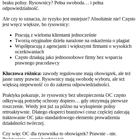
braku polisy. Rysownicy? Pełna swoboda… i pełna
odpowiedzialność.
Ale czy to oznacza, że ryzyko jest mniejsze? Absolutnie nie! Często
jest wręcz większe, bo rysownicy:
Pracują z wieloma klientami jednocześnie
Tworzą oryginalne dzieła narażone na oskarżenia o plagiat
Współpracują z agencjami i większymi firmami o wysokich
oczekiwaniach
Często działają jako jednoosobowe firmy bez wsparcia
prawnego pracodawcy
Kluczowa różnica:
zawody regulowane mają obowiązek, ale też
jasne ramy prawne. Rysownicy mają swobodę wyboru, ale też
większą niepewność co do zakresu odpowiedzialności.
Praktyka pokazuje, że rysownicy bez ubezpieczenia OC często
odkrywają potrzebę ochrony dopiero… gdy otrzymują pierwsze
roszczenie. Wtedy jest już za późno na wykupienie polisy
retroaktywnie. Dlatego eksperci branżowi coraz częściej zalecają
traktowanie OC jako standardowego elementu prowadzenia
działalności twórczej.
Czy więc OC dla rysownika to obowiązek? Prawnie - nie.