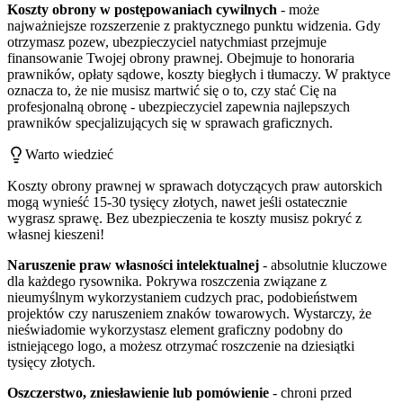
Koszty obrony w postępowaniach cywilnych
- może
najważniejsze rozszerzenie z praktycznego punktu widzenia. Gdy
otrzymasz pozew, ubezpieczyciel natychmiast przejmuje
finansowanie Twojej obrony prawnej. Obejmuje to honoraria
prawników, opłaty sądowe, koszty biegłych i tłumaczy. W praktyce
oznacza to, że nie musisz martwić się o to, czy stać Cię na
profesjonalną obronę - ubezpieczyciel zapewnia najlepszych
prawników specjalizujących się w sprawach graficznych.
Warto wiedzieć
Koszty obrony prawnej w sprawach dotyczących praw autorskich
mogą wynieść 15-30 tysięcy złotych, nawet jeśli ostatecznie
wygrasz sprawę. Bez ubezpieczenia te koszty musisz pokryć z
własnej kieszeni!
Naruszenie praw własności intelektualnej
- absolutnie kluczowe
dla każdego rysownika. Pokrywa roszczenia związane z
nieumyślnym wykorzystaniem cudzych prac, podobieństwem
projektów czy naruszeniem znaków towarowych. Wystarczy, że
nieświadomie wykorzystasz element graficzny podobny do
istniejącego logo, a możesz otrzymać roszczenie na dziesiątki
tysięcy złotych.
Oszczerstwo, zniesławienie lub pomówienie
- chroni przed