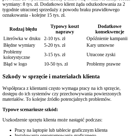
wymiany: 8 tys. zł. Dodatkowo klient żąda odszkodowania za 2
tygodnie utraconej sprzedaży z powodu braku prawidłowego
oznakowania - kolejne 15 tys. zł.
Typowy koszt
Dodatkowe
Rodzaj błędu
naprawy
konsekwencje
Literówka w druku
2-10 tys. zł
Opóźnienie kampanii
Błędne wymiary
5-20 tys. zł
Kary umowne
Problemy
3-15 tys. zł
Utracone zyski
kolorystyczne
Błąd w logo
10-50 tys. zł
Problemy prawne
Szkody w sprzęcie i materiałach klienta
Współpraca z klientami często wymaga pracy na ich sprzęcie,
dostępu do ich systemów czy przechowywania powierzonych
materiałów. To kolejne źródło potencjalnych problemów.
Typowe scenariusze szkód:
Uszkodzenie sprzętu klienta może nastąpić podczas:
Pracy na laptopie lub tablecie graficznym klienta
Instalowania oprogramowania graficznego