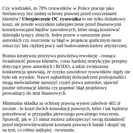
Czy wiedziałeś, że 78% rysowników w Polsce pracuje jako
freelancerzy bez żadnej ochrony prawnej przed roszczeniami
klientów?
Ubezpieczenie OC rysownika
to nie tylko dodatkowy
koszt, ale przede wszystkim zabezpieczenie przed finansowymi
konsekwencjami błędów zawodowych, które mogą kosztować
dziesiątki tysięcy złotych. Jeden pozew o naruszenie praw
autorskich czy roszczenie za błąd w projekcie graficznym może
zniszczyć lata ciężkiej pracy nad budowaniem kariery artystycznej.
Branża kreatywna przeżywa prawdziwą rewolucję - rosnąca
świadomość prawna klientów, coraz bardziej restrykcyjne przepisy
dotyczące praw autorskich i RODO, a także zwiększona
konkurencja sprawiają, że ryzyko zawodowe rysowników nigdy nie
było tak wysokie. Nawet najbardziej doświadczeni profesjonaliści
mogą nieświadomie naruszyć czyjeś prawa autorskie, ujawnić
poufne informacje klienta czy popełnić błąd projektowy
prowadzący do strat finansowych.
Minimalna składka za ochronę prawną wynosi zaledwie 402 zł
rocznie - to koszt dwóch konsultacji prawnych, które i tak będziesz
potrzebować w przypadku pierwszego poważnego roszczenia.
Sprawdź, jak w 15 minut możesz zabezpieczyć swoją działalność
przed nieprzewidywalnymi kosztami prawnych batalii i skupić się
na tym, co robisz najlepiej - tworzeniu.