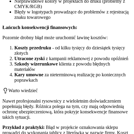
Nieprawidłowe kolory w projektach do druku (problemy z
CMYK/RGB)
Błędy w logotypach prowadzące do problemów z rejestracją
znaku towarowego
Łańcuch konsekwencji finansowych:
Pozornie drobny błąd może uruchomić lawinę kosztów:
Koszty przedruku
- od kilku tysięcy do dziesiątek tysięcy
złotych
Utracone zyski
z kampanii reklamowej z powodu opóźnień
Szkody wizerunkowe
klienta z powodu błędnych
materiałów
Kary umowne
za nieterminową realizację po koniecznych
poprawkach
Warto wiedzieć
Nawet profesjonalni rysownicy z wieloletnim doświadczeniem
popełniają błędy. Różnica polega na tym, czy mają odpowiednią
ochronę ubezpieczeniową, która pokryje konsekwencje finansowe
takich sytuacji.
Przykład z praktyki:
Błąd w projekcie oznakowania sklepu
prowadzi do wykonania tablicy z literówką w nazwie firmy. Koszt