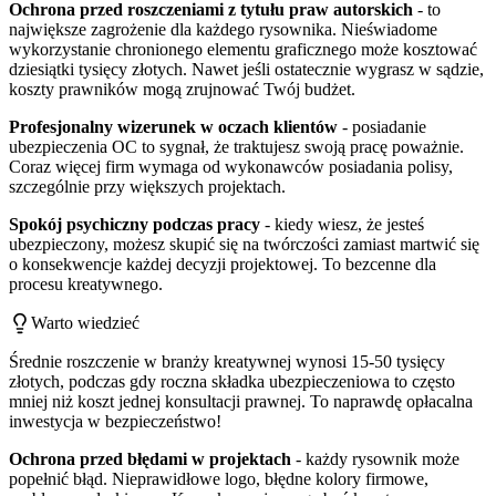
Ochrona przed roszczeniami z tytułu praw autorskich
- to
największe zagrożenie dla każdego rysownika. Nieświadome
wykorzystanie chronionego elementu graficznego może kosztować
dziesiątki tysięcy złotych. Nawet jeśli ostatecznie wygrasz w sądzie,
koszty prawników mogą zrujnować Twój budżet.
Profesjonalny wizerunek w oczach klientów
- posiadanie
ubezpieczenia OC to sygnał, że traktujesz swoją pracę poważnie.
Coraz więcej firm wymaga od wykonawców posiadania polisy,
szczególnie przy większych projektach.
Spokój psychiczny podczas pracy
- kiedy wiesz, że jesteś
ubezpieczony, możesz skupić się na twórczości zamiast martwić się
o konsekwencje każdej decyzji projektowej. To bezcenne dla
procesu kreatywnego.
Warto wiedzieć
Średnie roszczenie w branży kreatywnej wynosi 15-50 tysięcy
złotych, podczas gdy roczna składka ubezpieczeniowa to często
mniej niż koszt jednej konsultacji prawnej. To naprawdę opłacalna
inwestycja w bezpieczeństwo!
Ochrona przed błędami w projektach
- każdy rysownik może
popełnić błąd. Nieprawidłowe logo, błędne kolory firmowe,