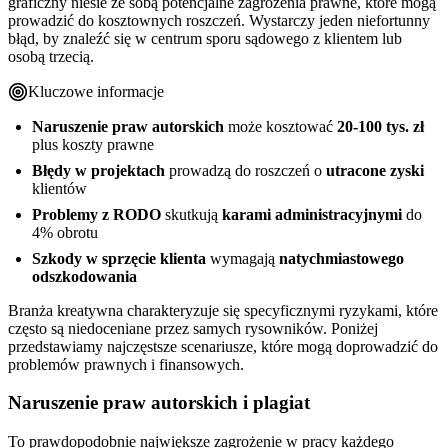
graficzny niesie ze sobą potencjalne zagrożenia prawne, które mogą
prowadzić do kosztownych roszczeń. Wystarczy jeden niefortunny
błąd, by znaleźć się w centrum sporu sądowego z klientem lub
osobą trzecią.
Kluczowe informacje
Naruszenie praw autorskich
może kosztować
20-100 tys. zł
plus koszty prawne
Błędy w projektach
prowadzą do roszczeń o
utracone zyski
klientów
Problemy z RODO
skutkują
karami administracyjnymi
do
4% obrotu
Szkody w sprzęcie klienta
wymagają
natychmiastowego
odszkodowania
Branża kreatywna charakteryzuje się specyficznymi ryzykami, które
często są niedoceniane przez samych rysowników. Poniżej
przedstawiamy najczęstsze scenariusze, które mogą doprowadzić do
problemów prawnych i finansowych.
Naruszenie praw autorskich i plagiat
To prawdopodobnie największe zagrożenie w pracy każdego