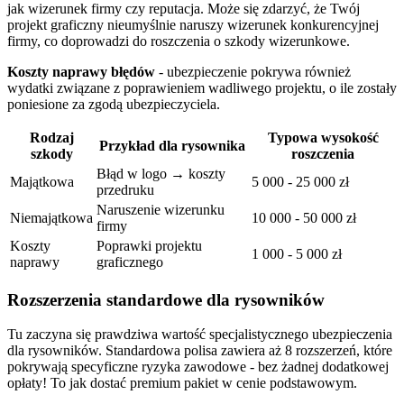
jak wizerunek firmy czy reputacja. Może się zdarzyć, że Twój
projekt graficzny nieumyślnie naruszy wizerunek konkurencyjnej
firmy, co doprowadzi do roszczenia o szkody wizerunkowe.
Koszty naprawy błędów
- ubezpieczenie pokrywa również
wydatki związane z poprawieniem wadliwego projektu, o ile zostały
poniesione za zgodą ubezpieczyciela.
Rodzaj
Typowa wysokość
Przykład dla rysownika
szkody
roszczenia
Błąd w logo → koszty
Majątkowa
5 000 - 25 000 zł
przedruku
Naruszenie wizerunku
Niemajątkowa
10 000 - 50 000 zł
firmy
Koszty
Poprawki projektu
1 000 - 5 000 zł
naprawy
graficznego
Rozszerzenia standardowe dla rysowników
Tu zaczyna się prawdziwa wartość specjalistycznego ubezpieczenia
dla rysowników. Standardowa polisa zawiera aż 8 rozszerzeń, które
pokrywają specyficzne ryzyka zawodowe - bez żadnej dodatkowej
opłaty! To jak dostać premium pakiet w cenie podstawowym.