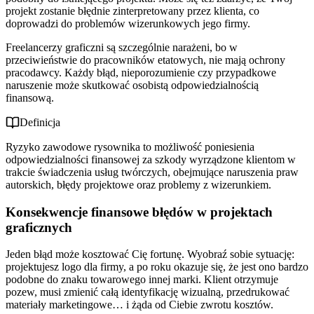
projekt zostanie błędnie zinterpretowany przez klienta, co
doprowadzi do problemów wizerunkowych jego firmy.
Freelancerzy graficzni są szczególnie narażeni, bo w
przeciwieństwie do pracowników etatowych, nie mają ochrony
pracodawcy. Każdy błąd, nieporozumienie czy przypadkowe
naruszenie może skutkować osobistą odpowiedzialnością
finansową.
Definicja
Ryzyko zawodowe rysownika to możliwość poniesienia
odpowiedzialności finansowej za szkody wyrządzone klientom w
trakcie świadczenia usług twórczych, obejmujące naruszenia praw
autorskich, błędy projektowe oraz problemy z wizerunkiem.
Konsekwencje finansowe błędów w projektach
graficznych
Jeden błąd może kosztować Cię fortunę. Wyobraź sobie sytuację:
projektujesz logo dla firmy, a po roku okazuje się, że jest ono bardzo
podobne do znaku towarowego innej marki. Klient otrzymuje
pozew, musi zmienić całą identyfikację wizualną, przedrukować
materiały marketingowe… i żąda od Ciebie zwrotu kosztów.