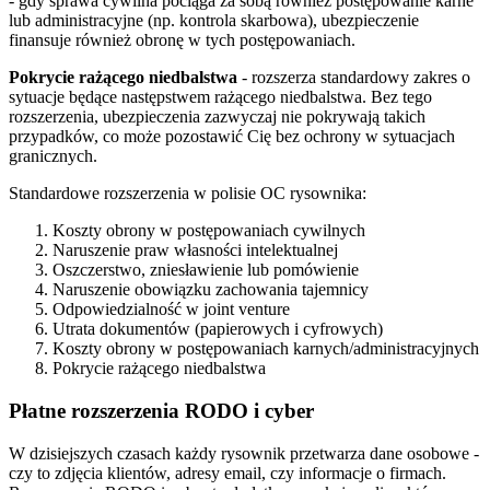
- gdy sprawa cywilna pociąga za sobą również postępowanie karne
lub administracyjne (np. kontrola skarbowa), ubezpieczenie
finansuje również obronę w tych postępowaniach.
Pokrycie rażącego niedbalstwa
- rozszerza standardowy zakres o
sytuacje będące następstwem rażącego niedbalstwa. Bez tego
rozszerzenia, ubezpieczenia zazwyczaj nie pokrywają takich
przypadków, co może pozostawić Cię bez ochrony w sytuacjach
granicznych.
Standardowe rozszerzenia w polisie OC rysownika:
Koszty obrony w postępowaniach cywilnych
Naruszenie praw własności intelektualnej
Oszczerstwo, zniesławienie lub pomówienie
Naruszenie obowiązku zachowania tajemnicy
Odpowiedzialność w joint venture
Utrata dokumentów (papierowych i cyfrowych)
Koszty obrony w postępowaniach karnych/administracyjnych
Pokrycie rażącego niedbalstwa
Płatne rozszerzenia RODO i cyber
W dzisiejszych czasach każdy rysownik przetwarza dane osobowe -
czy to zdjęcia klientów, adresy email, czy informacje o firmach.