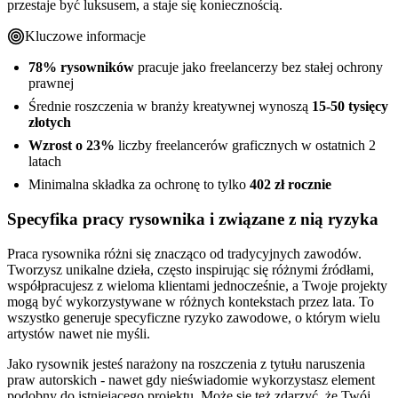
przestaje być luksusem, a staje się koniecznością.
Kluczowe informacje
78% rysowników
pracuje jako freelancerzy bez stałej ochrony
prawnej
Średnie roszczenia w branży kreatywnej wynoszą
15-50 tysięcy
złotych
Wzrost o 23%
liczby freelancerów graficznych w ostatnich 2
latach
Minimalna składka za ochronę to tylko
402 zł rocznie
Specyfika pracy rysownika i związane z nią ryzyka
Praca rysownika różni się znacząco od tradycyjnych zawodów.
Tworzysz unikalne dzieła, często inspirując się różnymi źródłami,
współpracujesz z wieloma klientami jednocześnie, a Twoje projekty
mogą być wykorzystywane w różnych kontekstach przez lata. To
wszystko generuje specyficzne ryzyko zawodowe, o którym wielu
artystów nawet nie myśli.
Jako rysownik jesteś narażony na roszczenia z tytułu naruszenia
praw autorskich - nawet gdy nieświadomie wykorzystasz element
podobny do istniejącego projektu. Może się też zdarzyć, że Twój