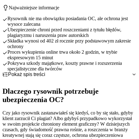
Najważniejsze informacje
Rysownik nie ma obowiązku posiadania OC, ale ochrona jest
wysoce zalecana
Ubezpieczenie chroni przed roszczeniami z tytułu błędów,
plagiaryzmu i naruszenia praw autorskich
Składka wynosi od 402 zł rocznie przy podstawowym zakresie
ochrony
Proces wykupienia online trwa około 2 godzin, w trybie
ekspresowym 15 minut
Pokrywa szkody majątkowe, koszty prawne i rozszerzenia
specjalistyczne dla twórców
Pokaż spis treści
Dlaczego rysownik potrzebuje ubezpieczenia OC?
OC obowiązkowe czy dobrowolne dla rysownika?
Specyfika pracy rysownika i związane z nią ryzyka
Dlaczego rysownik potrzebuje
Co obejmuje ubezpieczenie OC rysownika?
Konsekwencje finansowe błędów w projektach graficznych
Status prawny zawodu rysownika w Polsce
ubezpieczenia OC?
Najczęstsze ryzyka zawodowe rysownika - przykłady szkód
Freelancing vs stałe zatrudnienie - różnice w ochronie
Dlaczego warto rozważyć OC mimo braku obowiązku
Podstawowy zakres odpowiedzialności cywilnej
Ile kosztuje OC dla rysownika?
Porównanie z zawodami o obowiązkowym OC
Rozszerzenia standardowe dla rysowników
Naruszenie praw autorskich i plagiat
Jak i gdzie wykupić ubezpieczenie OC rysownika?
Płatne rozszerzenia RODO i cyber
Błędy w projektach graficznych i ich konsekwencje
Czynniki wpływające na wysokość składki
Czy jako rysownik zastanawiałeś się kiedyś, co by się stało, gdyby
Praktyczne wskazówki dla rysownika
Szkody w sprzęcie i materiałach klienta
Orientacyjne przedziały cenowe
Korzyści zakupu online vs tradycyjne kanały
klient zarzucił Ci plagiat? Albo gdybyś przypadkowo wykorzystał
w swoim projekcie chroniony element graficzny? W dzisiejszych
Problemy z RODO i ochroną danych
Porównanie koszt ubezpieczenia vs potencjalna szkoda
Szczegółowy proces zakupu online - 5 kroków
Jak minimalizować ryzyko w codziennej pracy
czasach, gdy świadomość prawna rośnie, a roszczenia w branży
Wymagane dokumenty i informacje
Dokumentacja projektów i współpracy z klientami
kreatywnej stają się coraz częstsze, ochrona ubezpieczeniowa
Postępowanie w przypadku roszczenia