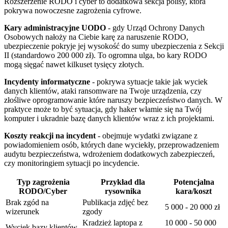
Rozszerzenie RODO i cyber to dodatkowa sekcja polisy, która
pokrywa nowoczesne zagrożenia cyfrowe.
Kary administracyjne UODO
- gdy Urząd Ochrony Danych
Osobowych nałoży na Ciebie karę za naruszenie RODO,
ubezpieczenie pokryje jej wysokość do sumy ubezpieczenia z Sekcji
II (standardowo 200 000 zł). To ogromna ulga, bo kary RODO
mogą sięgać nawet kilkuset tysięcy złotych.
Incydenty informatyczne
- pokrywa sytuacje takie jak wyciek
danych klientów, ataki ransomware na Twoje urządzenia, czy
złośliwe oprogramowanie które naruszy bezpieczeństwo danych. W
praktyce może to być sytuacja, gdy haker włamie się na Twój
komputer i ukradnie bazę danych klientów wraz z ich projektami.
Koszty reakcji na incydent
- obejmuje wydatki związane z
powiadomieniem osób, których dane wyciekły, przeprowadzeniem
audytu bezpieczeństwa, wdrożeniem dodatkowych zabezpieczeń,
czy monitoringiem sytuacji po incydencie.
Typ zagrożenia
Przykład dla
Potencjalna
RODO/Cyber
rysownika
kara/koszt
Brak zgód na
Publikacja zdjęć bez
5 000 - 20 000 zł
wizerunek
zgody
Kradzież laptopa z
10 000 - 50 000
Wyciek bazy klientów