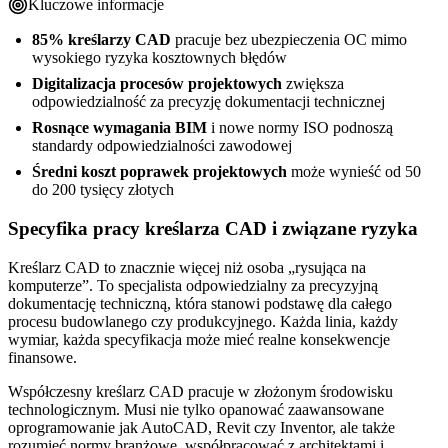
Kluczowe informacje
85% kreślarzy CAD
pracuje bez ubezpieczenia OC mimo
wysokiego ryzyka kosztownych błędów
Digitalizacja procesów projektowych
zwiększa
odpowiedzialność za precyzję dokumentacji technicznej
Rosnące wymagania BIM
i nowe normy ISO podnoszą
standardy odpowiedzialności zawodowej
Średni koszt poprawek projektowych
może wynieść od 50
do 200 tysięcy złotych
Specyfika pracy kreślarza CAD i związane ryzyka
Kreślarz CAD to znacznie więcej niż osoba „rysująca na
komputerze”. To specjalista odpowiedzialny za precyzyjną
dokumentację techniczną, która stanowi podstawę dla całego
procesu budowlanego czy produkcyjnego. Każda linia, każdy
wymiar, każda specyfikacja może mieć realne konsekwencje
finansowe.
Współczesny kreślarz CAD pracuje w złożonym środowisku
technologicznym. Musi nie tylko opanować zaawansowane
oprogramowanie jak AutoCAD, Revit czy Inventor, ale także
rozumieć normy branżowe, współpracować z architektami i