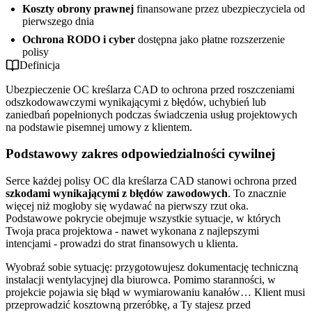
Koszty obrony prawnej
finansowane przez ubezpieczyciela od
pierwszego dnia
Ochrona RODO i cyber
dostępna jako płatne rozszerzenie
polisy
Definicja
Ubezpieczenie OC kreślarza CAD to ochrona przed roszczeniami
odszkodowawczymi wynikającymi z błędów, uchybień lub
zaniedbań popełnionych podczas świadczenia usług projektowych
na podstawie pisemnej umowy z klientem.
Podstawowy zakres odpowiedzialności cywilnej
Serce każdej polisy OC dla kreślarza CAD stanowi ochrona przed
szkodami wynikającymi z błędów zawodowych
. To znacznie
więcej niż mogłoby się wydawać na pierwszy rzut oka.
Podstawowe pokrycie obejmuje wszystkie sytuacje, w których
Twoja praca projektowa - nawet wykonana z najlepszymi
intencjami - prowadzi do strat finansowych u klienta.
Wyobraź sobie sytuację: przygotowujesz dokumentację techniczną
instalacji wentylacyjnej dla biurowca. Pomimo staranności, w
projekcie pojawia się błąd w wymiarowaniu kanałów… Klient musi
przeprowadzić kosztowną przeróbkę, a Ty stajesz przed