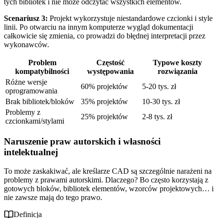
tych bibliotek i nie może odczytać wszystkich elementów.
Scenariusz 3:
Projekt wykorzystuje niestandardowe czcionki i style
linii. Po otwarciu na innym komputerze wygląd dokumentacji
całkowicie się zmienia, co prowadzi do błędnej interpretacji przez
wykonawców.
Problem
Częstość
Typowe koszty
kompatybilności
występowania
rozwiązania
Różne wersje
60% projektów
5-20 tys. zł
oprogramowania
Brak bibliotek/bloków
35% projektów
10-30 tys. zł
Problemy z
25% projektów
2-8 tys. zł
czcionkami/stylami
Naruszenie praw autorskich i własności
intelektualnej
To może zaskakiwać, ale kreślarze CAD są szczególnie narażeni na
problemy z prawami autorskimi. Dlaczego? Bo często korzystają z
gotowych bloków, bibliotek elementów, wzorców projektowych… i
nie zawsze mają do tego prawo.
Definicja