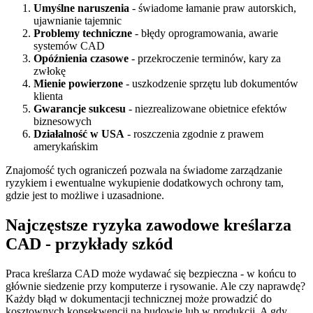
Umyślne naruszenia
- świadome łamanie praw autorskich,
ujawnianie tajemnic
Problemy techniczne
- błędy oprogramowania, awarie
systemów CAD
Opóźnienia czasowe
- przekroczenie terminów, kary za
zwłokę
Mienie powierzone
- uszkodzenie sprzętu lub dokumentów
klienta
Gwarancje sukcesu
- niezrealizowane obietnice efektów
biznesowych
Działalność w USA
- roszczenia zgodnie z prawem
amerykańskim
Znajomość tych ograniczeń pozwala na świadome zarządzanie
ryzykiem i ewentualne wykupienie dodatkowych ochrony tam,
gdzie jest to możliwe i uzasadnione.
Najczęstsze ryzyka zawodowe kreślarza
CAD - przykłady szkód
Praca kreślarza CAD może wydawać się bezpieczna - w końcu to
głównie siedzenie przy komputerze i rysowanie. Ale czy naprawdę?
Każdy błąd w dokumentacji technicznej może prowadzić do
kosztownych konsekwencji na budowie lub w produkcji. A gdy