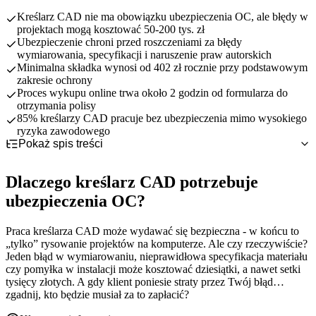
Kreślarz CAD nie ma obowiązku ubezpieczenia OC, ale błędy w
projektach mogą kosztować 50-200 tys. zł
Ubezpieczenie chroni przed roszczeniami za błędy
wymiarowania, specyfikacji i naruszenie praw autorskich
Minimalna składka wynosi od 402 zł rocznie przy podstawowym
zakresie ochrony
Proces wykupu online trwa około 2 godzin od formularza do
otrzymania polisy
85% kreślarzy CAD pracuje bez ubezpieczenia mimo wysokiego
ryzyka zawodowego
Pokaż spis treści
Dlaczego kreślarz CAD potrzebuje ubezpieczenia OC?
OC obowiązkowe czy dobrowolne dla kreślarza CAD?
Specyfika pracy kreślarza CAD i związane ryzyka
Dlaczego kreślarz CAD potrzebuje
Co obejmuje ubezpieczenie OC kreślarza CAD?
Konsekwencje finansowe błędów w projektach technicznych
Status prawny zawodu kreślarza CAD w Polsce
ubezpieczenia OC?
Najczęstsze ryzyka zawodowe kreślarza CAD - przykłady
Rosnące wymagania rynku i odpowiedzialność prawna
Porównanie z zawodami regulowanymi w projektowaniu
Podstawowy zakres odpowiedzialności cywilnej
szkód
Dlaczego warto rozważyć OC mimo braku obowiązku
Rozszerzenia standardowe dla kreślarzy CAD
Ile kosztuje OC dla kreślarza CAD?
Błędy w wymiarowaniu i specyfikacjach technicznych
Płatne rozszerzenia i dodatkowa ochrona
Praca kreślarza CAD może wydawać się bezpieczna - w końcu to
Jak i gdzie wykupić ubezpieczenie OC kreślarza CAD?
Problemy z kompatybilnością i integracją systemów
Czynniki wpływające na wysokość składki
Główne wyłączenia z ochrony ubezpieczeniowej
„tylko” rysowanie projektów na komputerze. Ale czy rzeczywiście?
Praktyczne wskazówki dla kreślarza CAD
Naruszenie praw autorskich i własności intelektualnej
Orientacyjne przedziały cenowe i pakiety
Korzyści zakupu online vs tradycyjne kanały
Jeden błąd w wymiarowaniu, nieprawidłowa specyfikacja materiału
Porównanie koszt ubezpieczenia vs potencjalna szkoda
Szczegółowy proces zakupu krok po kroku
Procedury kontroli jakości i weryfikacji projektów
czy pomyłka w instalacji może kosztować dziesiątki, a nawet setki
tysięcy złotych. A gdy klient poniesie straty przez Twój błąd…
Wymagane dokumenty i informacje
Dokumentacja pracy i komunikacja z klientami
zgadnij, kto będzie musiał za to zapłacić?
Postępowanie w przypadku roszczenia lub szkody