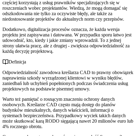
częściej korzystają z usług prawników specjalizujących się w
roszczeniach wobec projektantów. Wiedzą, że mogą domagać się
odszkodowania nie tylko za oczywiste błędy, ale także za
niedostosowanie projektów do aktualnych norm czy przepisów.
Dodatkowo, digitalizacja procesów oznacza, że każda wersja
projektu jest zapisywana i datowana. W przypadku sporu łatwo jest
udowodnić, kto, kiedy i jakie zmiany wprowadził. To z jednej
strony ułatwia pracę, ale z drugiej - zwiększa odpowiedzialność za
każdą decyzję projektową.
Definicja
Odpowiedzialność zawodowa kreślarza CAD to prawny obowiązek
naprawienia szkody wyrządzonej klientowi w wyniku błędów,
zaniedbań lub uchybień popełnionych podczas świadczenia usług
projektowych na podstawie pisemnej umowy.
Warto też pamiętać o rosnącym znaczeniu ochrony danych
osobowych. Kreślarze CAD często mają dostęp do planów
budynków mieszkalnych, danych właścicieli, informacji o
systemach bezpieczeństwa. Przypadkowy wyciek takich danych
może skutkować karą RODO sięgającą nawet 20 milionów euro lub
4% rocznego obrotu.