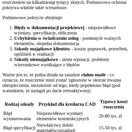
roszczeniem na kilkadziesiąt tysięcy złotych. Podstawowa ochrona
pokrywa właśnie takie scenariusze.
Podstawowe pokrycie obejmuje:
Błędy w dokumentacji projektowej
- nieprawidłowe
wymiary, specyfikacje, obliczenia
Uchybienia w świadczeniu usług
- pominięcie ważnych
elementów, niepełna dokumentacja
Szkody majątkowe klientów
- koszty poprawek, przeróbek,
opóźnień w realizacji
Szkody niemajątkowe
- utrata reputacji, problemy
wizerunkowe wynikające z błędów
Ważne jest to, że polisa działa na zasadzie
claims made
- co
oznacza, że roszczenie musi zostać zgłoszone w okresie trwania
ubezpieczenia, niezależnie od tego, kiedy popełniono błąd (pod
warunkiem, że nastąpił po dacie retroaktywnej).
Typowy koszt
Rodzaj szkody
Przykład dla kreślarza CAD
roszczenia
Błąd
Nieprawidłowe wymiary
20-80 tys. zł
wymiarowania
elementów konstrukcyjnych
Niewłaściwy dobór
Błąd specyfikacji
15-50 tys. zł
materiałów/urządzeń