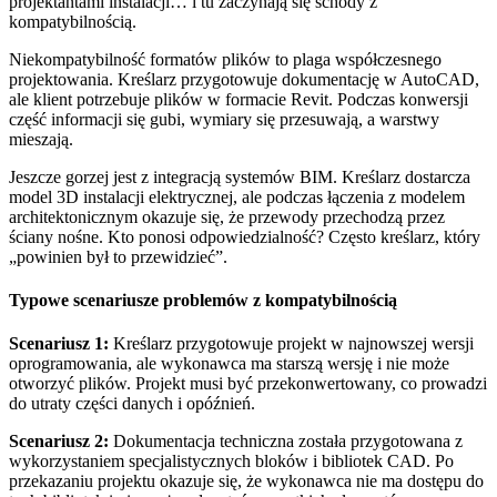
projektantami instalacji… i tu zaczynają się schody z
kompatybilnością.
Niekompatybilność formatów plików to plaga współczesnego
projektowania. Kreślarz przygotowuje dokumentację w AutoCAD,
ale klient potrzebuje plików w formacie Revit. Podczas konwersji
część informacji się gubi, wymiary się przesuwają, a warstwy
mieszają.
Jeszcze gorzej jest z integracją systemów BIM. Kreślarz dostarcza
model 3D instalacji elektrycznej, ale podczas łączenia z modelem
architektonicznym okazuje się, że przewody przechodzą przez
ściany nośne. Kto ponosi odpowiedzialność? Często kreślarz, który
„powinien był to przewidzieć”.
Typowe scenariusze problemów z kompatybilnością
Scenariusz 1:
Kreślarz przygotowuje projekt w najnowszej wersji
oprogramowania, ale wykonawca ma starszą wersję i nie może
otworzyć plików. Projekt musi być przekonwertowany, co prowadzi
do utraty części danych i opóźnień.
Scenariusz 2:
Dokumentacja techniczna została przygotowana z
wykorzystaniem specjalistycznych bloków i bibliotek CAD. Po
przekazaniu projektu okazuje się, że wykonawca nie ma dostępu do