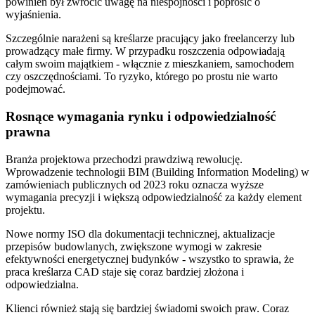
powinien był zwrócić uwagę na niespójności i poprosić o
wyjaśnienia.
Szczególnie narażeni są kreślarze pracujący jako freelancerzy lub
prowadzący małe firmy. W przypadku roszczenia odpowiadają
całym swoim majątkiem - włącznie z mieszkaniem, samochodem
czy oszczędnościami. To ryzyko, którego po prostu nie warto
podejmować.
Rosnące wymagania rynku i odpowiedzialność
prawna
Branża projektowa przechodzi prawdziwą rewolucję.
Wprowadzenie technologii BIM (Building Information Modeling) w
zamówieniach publicznych od 2023 roku oznacza wyższe
wymagania precyzji i większą odpowiedzialność za każdy element
projektu.
Nowe normy ISO dla dokumentacji technicznej, aktualizacje
przepisów budowlanych, zwiększone wymogi w zakresie
efektywności energetycznej budynków - wszystko to sprawia, że
praca kreślarza CAD staje się coraz bardziej złożona i
odpowiedzialna.
Klienci również stają się bardziej świadomi swoich praw. Coraz