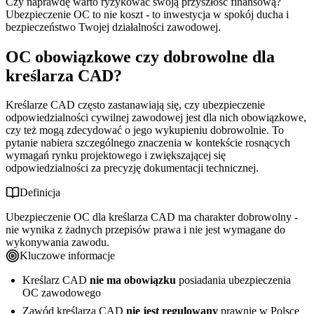
Czy naprawdę warto ryzykować swoją przyszłość finansową?
Ubezpieczenie OC to nie koszt - to inwestycja w spokój ducha i
bezpieczeństwo Twojej działalności zawodowej.
OC obowiązkowe czy dobrowolne dla
kreślarza CAD?
Kreślarze CAD często zastanawiają się, czy ubezpieczenie
odpowiedzialności cywilnej zawodowej jest dla nich obowiązkowe,
czy też mogą zdecydować o jego wykupieniu dobrowolnie. To
pytanie nabiera szczególnego znaczenia w kontekście rosnących
wymagań rynku projektowego i zwiększającej się
odpowiedzialności za precyzję dokumentacji technicznej.
Definicja
Ubezpieczenie OC dla kreślarza CAD ma charakter dobrowolny -
nie wynika z żadnych przepisów prawa i nie jest wymagane do
wykonywania zawodu.
Kluczowe informacje
Kreślarz CAD
nie ma obowiązku
posiadania ubezpieczenia
OC zawodowego
Zawód kreślarza CAD
nie jest regulowany
prawnie w Polsce