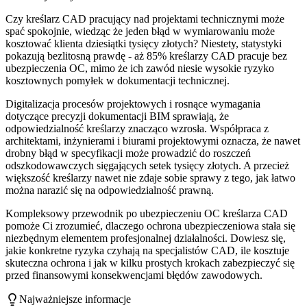
Czy kreślarz CAD pracujący nad projektami technicznymi może
spać spokojnie, wiedząc że jeden błąd w wymiarowaniu może
kosztować klienta dziesiątki tysięcy złotych? Niestety, statystyki
pokazują bezlitosną prawdę - aż 85% kreślarzy CAD pracuje bez
ubezpieczenia OC, mimo że ich zawód niesie wysokie ryzyko
kosztownych pomyłek w dokumentacji technicznej.
Digitalizacja procesów projektowych i rosnące wymagania
dotyczące precyzji dokumentacji BIM sprawiają, że
odpowiedzialność kreślarzy znacząco wzrosła. Współpraca z
architektami, inżynierami i biurami projektowymi oznacza, że nawet
drobny błąd w specyfikacji może prowadzić do roszczeń
odszkodowawczych sięgających setek tysięcy złotych. A przecież
większość kreślarzy nawet nie zdaje sobie sprawy z tego, jak łatwo
można narazić się na odpowiedzialność prawną.
Kompleksowy przewodnik po ubezpieczeniu OC kreślarza CAD
pomoże Ci zrozumieć, dlaczego ochrona ubezpieczeniowa stała się
niezbędnym elementem profesjonalnej działalności. Dowiesz się,
jakie konkretne ryzyka czyhają na specjalistów CAD, ile kosztuje
skuteczna ochrona i jak w kilku prostych krokach zabezpieczyć się
przed finansowymi konsekwencjami błędów zawodowych.
Najważniejsze informacje