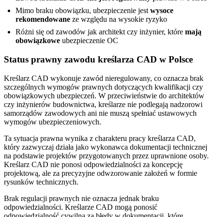
Mimo braku obowiązku, ubezpieczenie jest
wysoce
rekomendowane
ze względu na wysokie ryzyko
Różni się od zawodów jak architekt czy inżynier, które
mają
obowiązkowe
ubezpieczenie OC
Status prawny zawodu kreślarza CAD w Polsce
Kreślarz CAD wykonuje zawód nieregulowany, co oznacza brak
szczególnych wymogów prawnych dotyczących kwalifikacji czy
obowiązkowych ubezpieczeń. W przeciwieństwie do architektów
czy inżynierów budownictwa, kreślarze nie podlegają nadzorowi
samorządów zawodowych ani nie muszą spełniać ustawowych
wymogów ubezpieczeniowych.
Ta sytuacja prawna wynika z charakteru pracy kreślarza CAD,
który zazwyczaj działa jako wykonawca dokumentacji technicznej
na podstawie projektów przygotowanych przez uprawnione osoby.
Kreślarz CAD nie ponosi odpowiedzialności za koncepcję
projektową, ale za precyzyjne odwzorowanie założeń w formie
rysunków technicznych.
Brak regulacji prawnych nie oznacza jednak braku
odpowiedzialności. Kreślarze CAD mogą ponosić
odpowiedzialność cywilną za błędy w dokumentacji, które