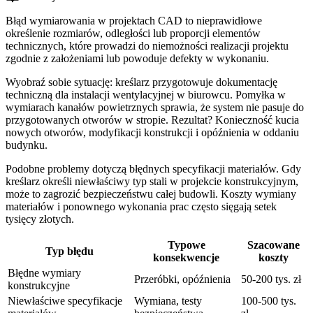
Błąd wymiarowania w projektach CAD to nieprawidłowe
określenie rozmiarów, odległości lub proporcji elementów
technicznych, które prowadzi do niemożności realizacji projektu
zgodnie z założeniami lub powoduje defekty w wykonaniu.
Wyobraź sobie sytuację: kreślarz przygotowuje dokumentację
techniczną dla instalacji wentylacyjnej w biurowcu. Pomyłka w
wymiarach kanałów powietrznych sprawia, że system nie pasuje do
przygotowanych otworów w stropie. Rezultat? Konieczność kucia
nowych otworów, modyfikacji konstrukcji i opóźnienia w oddaniu
budynku.
Podobne problemy dotyczą błędnych specyfikacji materiałów. Gdy
kreślarz określi niewłaściwy typ stali w projekcie konstrukcyjnym,
może to zagrozić bezpieczeństwu całej budowli. Koszty wymiany
materiałów i ponownego wykonania prac często sięgają setek
tysięcy złotych.
Typowe
Szacowane
Typ błędu
konsekwencje
koszty
Błędne wymiary
Przeróbki, opóźnienia
50-200 tys. zł
konstrukcyjne
Niewłaściwe specyfikacje
Wymiana, testy
100-500 tys.