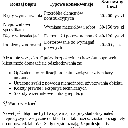
Szacowany
Rodzaj błędu
Typowe konsekwencje
koszt
Przeróbka elementów
Błędy wymiarowania
50-200 tys. zł
konstrukcyjnych
Nieprawidłowe
Wymiana materiałów i robót
30-150 tys. zł
specyfikacje
Błędy w instalacjach
Demontaż i ponowny montaż
40-120 tys. zł
Dostosowanie do wymagań
Problemy z normami
20-80 tys. zł
prawnych
Ale to nie wszystko. Oprócz bezpośrednich kosztów poprawek,
klient może domagać się odszkodowania za:
Opóźnienia w realizacji projektu i związane z tym kary
umowne
Utracone zyski z powodu niemożności użytkowania obiektu
Koszty prawne i ekspertyz technicznych
Szkody wizerunkowe i utratę reputacji
Warto wiedzieć
Nawet jeśli błąd nie był Twoją winą - na przykład otrzymałeś
nieprecyzyjne wytyczne od klienta - i tak możesz zostać pociągnięty
do odpowiedzialności. Sądy często uznają, że profesjonalista