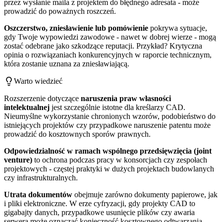
przez wysłanie maila z projektem do błędnego adresata - może
prowadzić do poważnych roszczeń.
Oszczerstwo, zniesławienie lub pomówienie
pokrywa sytuacje,
gdy Twoje wypowiedzi zawodowe - nawet w dobrej wierze - mogą
zostać odebrane jako szkodzące reputacji. Przykład? Krytyczna
opinia o rozwiązaniach konkurencyjnych w raporcie technicznym,
która zostanie uznana za zniesławiającą.
Warto wiedzieć
Rozszerzenie dotyczące
naruszenia praw własności
intelektualnej
jest szczególnie istotne dla kreślarzy CAD.
Nieumyślne wykorzystanie chronionych wzorów, podobieństwo do
istniejących projektów czy przypadkowe naruszenie patentu może
prowadzić do kosztownych sporów prawnych.
Odpowiedzialność w ramach wspólnego przedsięwzięcia (joint
venture)
to ochrona podczas pracy w konsorcjach czy zespołach
projektowych - częstej praktyki w dużych projektach budowlanych
czy infrastrukturalnych.
Utrata dokumentów
obejmuje zarówno dokumenty papierowe, jak
i pliki elektroniczne. W erze cyfryzacji, gdy projekty CAD to
gigabajty danych, przypadkowe usunięcie plików czy awaria
serwera może oznaczać konieczność kosztownego odtwarzania