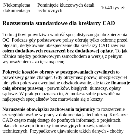
Niekompletna
Pominięcie kluczowych detali
10-40 tys. zł
dokumentacja
technicznych
Rozszerzenia standardowe dla kreślarzy CAD
To tutaj tkwi prawdziwa wartość specjalistycznego ubezpieczenia
OC. Podczas gdy podstawowe polisy oferują tylko ochronę przed
błędami, dedykowane ubezpieczenie dla kreślarzy CAD zawiera
osiem dodatkowych rozszerzeń bez dodatkowej opłaty
. To jak
różnica między podstawowym samochodem a wersją z pełnym
wyposażeniem - za tę samą cenę.
Pokrycie kosztów obrony w postępowaniach cywilnych
to
prawdziwy game-changer. Gdy otrzymasz pozew, ubezpieczyciel
nie tylko pokrywa ewentualne odszkodowanie, ale także
finansuje
całą obronę prawną
- prawników, biegłych, tłumaczy, opłaty
sądowe. W praktyce oznacza to, że możesz sobie pozwolić na
najlepszych specjalistów bez martwienia się o koszty.
Naruszenie obowiązku zachowania tajemnicy
to rozszerzenie
szczególnie ważne w pracy z dokumentacją techniczną. Kreślarze
CAD często mają dostęp do poufnych informacji o projektach,
planach rozwoju firm czy innowacyjnych rozwiązaniach
technicznych. Przypadkowe ujawnienie takich danych - choćby