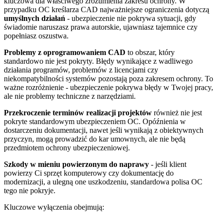
kluczowa dla właściwego zrozumienia zakresu ochrony. W
przypadku OC kreślarza CAD najważniejsze ograniczenia dotyczą
umyślnych działań
- ubezpieczenie nie pokrywa sytuacji, gdy
świadomie naruszasz prawa autorskie, ujawniasz tajemnice czy
popełniasz oszustwa.
Problemy z oprogramowaniem CAD
to obszar, który
standardowo nie jest pokryty. Błędy wynikające z wadliwego
działania programów, problemów z licencjami czy
niekompatybilności systemów pozostają poza zakresem ochrony. To
ważne rozróżnienie - ubezpieczenie pokrywa błędy w Twojej pracy,
ale nie problemy techniczne z narzędziami.
Przekroczenie terminów realizacji projektów
również nie jest
pokryte standardowym ubezpieczeniem OC. Opóźnienia w
dostarczeniu dokumentacji, nawet jeśli wynikają z obiektywnych
przyczyn, mogą prowadzić do kar umownych, ale nie będą
przedmiotem ochrony ubezpieczeniowej.
Szkody w mieniu powierzonym do naprawy
- jeśli klient
powierzy Ci sprzęt komputerowy czy dokumentację do
modernizacji, a ulegną one uszkodzeniu, standardowa polisa OC
tego nie pokryje.
Kluczowe wyłączenia obejmują: