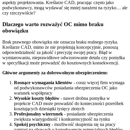
aspekty projektowania. Kreślarze CAD, pracując często jako
podwykonawcy, mogą wydawać się mniej narażeni na ryzyko… ale
czy rzeczywiście?
Dlaczego warto rozważyć OC mimo braku
obowiązku
Brak prawnego obowiązku nie oznacza braku realnego ryzyka.
Kreślarze CAD, mimo że nie projektują koncepcyjnie, ponoszą
odpowiedzialność za jakość i precyzję swojej pracy. Błąd w
wymiarowaniu, nieprawidłowe odwzorowanie detalu czy pomyłka
w specyfikacji może prowadzić do kosztownych konsekwencji.
Główne argumenty za dobrowolnym ubezpieczeniem:
Rosnące wymagania klientów
- coraz więcej firm wymaga
od podwykonawców posiadania ubezpieczenia OC jako
warunek współpracy
Wysokie koszty błędów
- nawet drobna pomyłka w
projekcie CAD może prowadzić do konieczności przeróbek
kosztujących dziesiątki tysięcy złotych
Profesjonalny wizerunek
- posiadanie ubezpieczenia
zwiększa wiarygodność i konkurencyjność na rynku
Spokój psychiczny
- możliwość skupienia się na pracy
zamiast na obawach o konsekwencje potencjalnych błędów