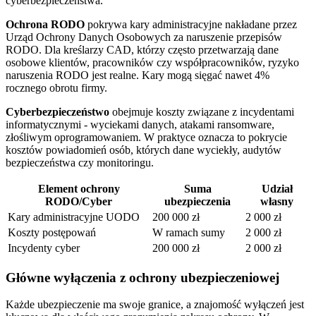
cyberbezpieczeństwa.
Ochrona RODO
pokrywa kary administracyjne nakładane przez
Urząd Ochrony Danych Osobowych za naruszenie przepisów
RODO. Dla kreślarzy CAD, którzy często przetwarzają dane
osobowe klientów, pracowników czy współpracowników, ryzyko
naruszenia RODO jest realne. Kary mogą sięgać nawet 4%
rocznego obrotu firmy.
Cyberbezpieczeństwo
obejmuje koszty związane z incydentami
informatycznymi - wyciekami danych, atakami ransomware,
złośliwym oprogramowaniem. W praktyce oznacza to pokrycie
kosztów powiadomień osób, których dane wyciekły, audytów
bezpieczeństwa czy monitoringu.
Element ochrony
Suma
Udział
RODO/Cyber
ubezpieczenia
własny
Kary administracyjne UODO
200 000 zł
2 000 zł
Koszty postępowań
W ramach sumy
2 000 zł
Incydenty cyber
200 000 zł
2 000 zł
Główne wyłączenia z ochrony ubezpieczeniowej
Każde ubezpieczenie ma swoje granice, a znajomość wyłączeń jest