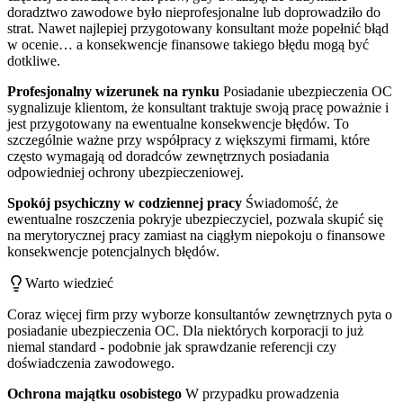
doradztwo zawodowe było nieprofesjonalne lub doprowadziło do
strat. Nawet najlepiej przygotowany konsultant może popełnić błąd
w ocenie… a konsekwencje finansowe takiego błędu mogą być
dotkliwe.
Profesjonalny wizerunek na rynku
Posiadanie ubezpieczenia OC
sygnalizuje klientom, że konsultant traktuje swoją pracę poważnie i
jest przygotowany na ewentualne konsekwencje błędów. To
szczególnie ważne przy współpracy z większymi firmami, które
często wymagają od doradców zewnętrznych posiadania
odpowiedniej ochrony ubezpieczeniowej.
Spokój psychiczny w codziennej pracy
Świadomość, że
ewentualne roszczenia pokryje ubezpieczyciel, pozwala skupić się
na merytorycznej pracy zamiast na ciągłym niepokoju o finansowe
konsekwencje potencjalnych błędów.
Warto wiedzieć
Coraz więcej firm przy wyborze konsultantów zewnętrznych pyta o
posiadanie ubezpieczenia OC. Dla niektórych korporacji to już
niemal standard - podobnie jak sprawdzanie referencji czy
doświadczenia zawodowego.
Ochrona majątku osobistego
W przypadku prowadzenia