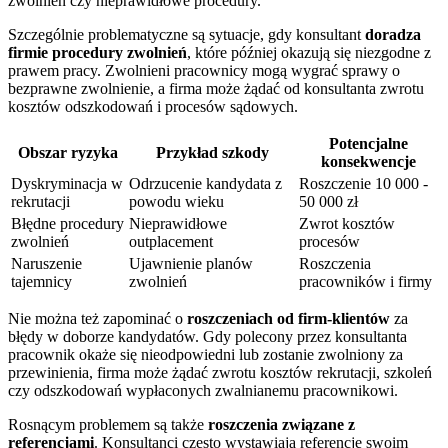
zwolnień czy nieprawidłowe procedury.
Szczególnie problematyczne są sytuacje, gdy konsultant
doradza
firmie procedury zwolnień
, które później okazują się niezgodne z
prawem pracy. Zwolnieni pracownicy mogą wygrać sprawy o
bezprawne zwolnienie, a firma może żądać od konsultanta zwrotu
kosztów odszkodowań i procesów sądowych.
Potencjalne
Obszar ryzyka
Przykład szkody
konsekwencje
Dyskryminacja w
Odrzucenie kandydata z
Roszczenie 10 000 -
rekrutacji
powodu wieku
50 000 zł
Błędne procedury
Nieprawidłowe
Zwrot kosztów
zwolnień
outplacement
procesów
Naruszenie
Ujawnienie planów
Roszczenia
tajemnicy
zwolnień
pracowników i firmy
Nie można też zapominać o
roszczeniach od firm-klientów
za
błędy w doborze kandydatów. Gdy polecony przez konsultanta
pracownik okaże się nieodpowiedni lub zostanie zwolniony za
przewinienia, firma może żądać zwrotu kosztów rekrutacji, szkoleń
czy odszkodowań wypłaconych zwalnianemu pracownikowi.
Rosnącym problemem są także
roszczenia związane z
referencjami
. Konsultanci często wystawiają referencje swoim