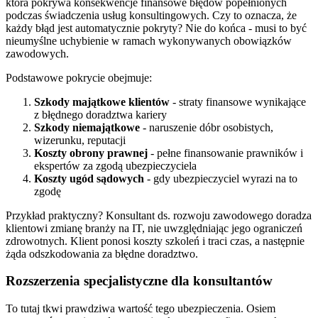
która pokrywa konsekwencje finansowe błędów popełnionych
podczas świadczenia usług konsultingowych. Czy to oznacza, że
każdy błąd jest automatycznie pokryty? Nie do końca - musi to być
nieumyślne uchybienie w ramach wykonywanych obowiązków
zawodowych.
Podstawowe pokrycie obejmuje:
Szkody majątkowe klientów
- straty finansowe wynikające
z błędnego doradztwa kariery
Szkody niemajątkowe
- naruszenie dóbr osobistych,
wizerunku, reputacji
Koszty obrony prawnej
- pełne finansowanie prawników i
ekspertów za zgodą ubezpieczyciela
Koszty ugód sądowych
- gdy ubezpieczyciel wyrazi na to
zgodę
Przykład praktyczny? Konsultant ds. rozwoju zawodowego doradza
klientowi zmianę branży na IT, nie uwzględniając jego ograniczeń
zdrowotnych. Klient ponosi koszty szkoleń i traci czas, a następnie
żąda odszkodowania za błędne doradztwo.
Rozszerzenia specjalistyczne dla konsultantów
To tutaj tkwi prawdziwa wartość tego ubezpieczenia. Osiem