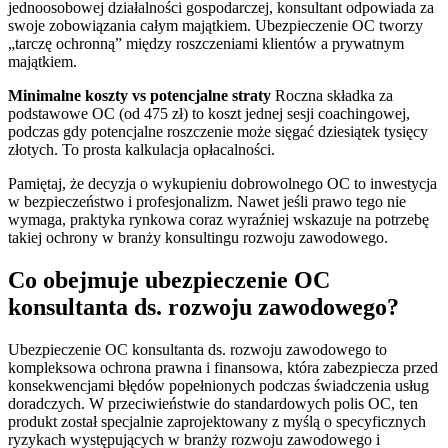
jednoosobowej działalności gospodarczej, konsultant odpowiada za
swoje zobowiązania całym majątkiem. Ubezpieczenie OC tworzy
„tarczę ochronną” między roszczeniami klientów a prywatnym
majątkiem.
Minimalne koszty vs potencjalne straty
Roczna składka za
podstawowe OC (od 475 zł) to koszt jednej sesji coachingowej,
podczas gdy potencjalne roszczenie może sięgać dziesiątek tysięcy
złotych. To prosta kalkulacja opłacalności.
Pamiętaj, że decyzja o wykupieniu dobrowolnego OC to inwestycja
w bezpieczeństwo i profesjonalizm. Nawet jeśli prawo tego nie
wymaga, praktyka rynkowa coraz wyraźniej wskazuje na potrzebę
takiej ochrony w branży konsultingu rozwoju zawodowego.
Co obejmuje ubezpieczenie OC
konsultanta ds. rozwoju zawodowego?
Ubezpieczenie OC konsultanta ds. rozwoju zawodowego to
kompleksowa ochrona prawna i finansowa, która zabezpiecza przed
konsekwencjami błędów popełnionych podczas świadczenia usług
doradczych. W przeciwieństwie do standardowych polis OC, ten
produkt został specjalnie zaprojektowany z myślą o specyficznych
ryzykach występujących w branży rozwoju zawodowego i