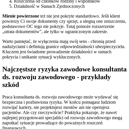
Roszczenia od członków rodziny i wspólników
Działalność w Stanach Zjednoczonych
Mienie powierzone
też nie jest pokryte standardowo. Jeśli klient
powierzy Ci swoje dokumenty czy sprzęt, a ulegną one zniszczeniu,
podstawowe OC tego nie pokryje. Tutaj pomoże rozszerzenie
„utrata dokumentów”, ale tylko w ograniczonym zakresie.
Warto pamiętać, że wyłączenia mają swój sens - chronią przed
nadużyciami i definiują granice odpowiedzialności ubezpieczyciela.
Kluczem jest świadome prowadzenie działalności w ramach
pokrycia i unikanie sytuacji wykluczonych.
Najczęstsze ryzyka zawodowe konsultanta
ds. rozwoju zawodowego - przykłady
szkód
Praca konsultanta ds. rozwoju zawodowego może wydawać się
bezpieczna i pozbawiona ryzyka. W końcu pomagasz ludziom
rozwijać kariery, nie projektujesz mostów ani nie operujesz
pacjentów. Ale czy rzeczywiście? Praktyka pokazuje, że nawet
najlepiej przygotowani specjaliści od rozwoju zawodowego mogą
napotkać sytuacje prowadzące do poważnych roszczeń
finansowych.