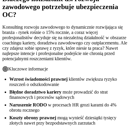
zawodowego?
Główne kategorie ryzyka zawodowego
zawodowego potrzebuje ubezpieczenia
Co obejmuje ubezpieczenie OC konsultanta ds. rozwoju
Status prawny zawodu konsultanta rozwoju zawodowego
Konsekwencje finansowe błędów w konsultingu
OC?
zawodowego?
Dlaczego warto rozważyć OC mimo braku obowiązku
Najczęstsze ryzyka zawodowe konsultanta ds. rozwoju
Podstawowy zakres odpowiedzialności cywilnej
zawodowego - przykłady szkód
Rozszerzenia specjalistyczne dla konsultantów
Konsulting rozwoju zawodowego to dynamicznie rozwijająca się
Ile kosztuje OC dla konsultanta ds. rozwoju zawodowego?
Błędne doradztwo kariery i jego konsekwencje
Rozszerzenie RODO i cyber - dodatkowa ochrona za dopłatą
branża - rynek rośnie o 15% rocznie, a coraz więcej
Jak i gdzie wykupić ubezpieczenie OC konsultanta ds.
Naruszenie poufności i ochrony danych osobowych
Czynniki wpływające na wysokość składki
profesjonalistów decyduje się na niezależną działalność w obszarze
Główne wyłączenia z ochrony ubezpieczeniowej
rozwoju zawodowego?
Szkody w procesach rekrutacyjnych i outplacement
Orientacyjne przedziały cenowe
coachingu kariery, doradztwa zawodowego czy outplacementu. Ale
Praktyczne wskazówki dla konsultanta ds. rozwoju
Proces zakupu online - 5 kroków do polisy
czy zdajesz sobie sprawę z ryzyk, które niesie ta praca? Nawet
Analiza opłacalności - koszt vs potencjalna szkoda
zawodowego
Wymagane dokumenty i informacje
najlepsze intencje i profesjonalne podejście nie chronią przed
Jak minimalizować ryzyko w codziennej pracy
potencjalnymi roszczeniami klientów.
Porównanie kanałów zakupu - online vs tradycyjne
Dokumentacja i procedury ochronne
Kluczowe informacje
Reakcja na potencjalne roszczenia
Wzrost świadomości prawnej
klientów zwiększa ryzyko
roszczeń o odszkodowanie
Błędne doradztwo kariery
może prowadzić do strat
finansowych i procesów sądowych
Naruszenie RODO
w procesach HR grozi karami do 4%
obrotu rocznego
Koszty obrony prawnej
mogą wynieść dziesiątki tysięcy
złotych nawet przy bezpodstawnych zarzutach