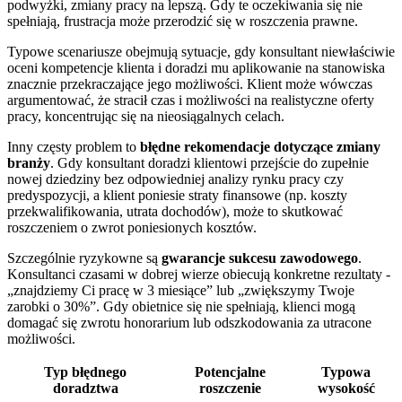
podwyżki, zmiany pracy na lepszą. Gdy te oczekiwania się nie
spełniają, frustracja może przerodzić się w roszczenia prawne.
Typowe scenariusze obejmują sytuacje, gdy konsultant niewłaściwie
oceni kompetencje klienta i doradzi mu aplikowanie na stanowiska
znacznie przekraczające jego możliwości. Klient może wówczas
argumentować, że stracił czas i możliwości na realistyczne oferty
pracy, koncentrując się na nieosiągalnych celach.
Inny częsty problem to
błędne rekomendacje dotyczące zmiany
branży
. Gdy konsultant doradzi klientowi przejście do zupełnie
nowej dziedziny bez odpowiedniej analizy rynku pracy czy
predyspozycji, a klient poniesie straty finansowe (np. koszty
przekwalifikowania, utrata dochodów), może to skutkować
roszczeniem o zwrot poniesionych kosztów.
Szczególnie ryzykowne są
gwarancje sukcesu zawodowego
.
Konsultanci czasami w dobrej wierze obiecują konkretne rezultaty -
„znajdziemy Ci pracę w 3 miesiące” lub „zwiększymy Twoje
zarobki o 30%”. Gdy obietnice się nie spełniają, klienci mogą
domagać się zwrotu honorarium lub odszkodowania za utracone
możliwości.
Typ błędnego
Potencjalne
Typowa
doradztwa
roszczenie
wysokość