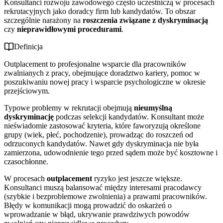
Konsultanci rozwoju zawodowego często uczestniczą w procesach
rekrutacyjnych jako doradcy firm lub kandydatów. To obszar
szczególnie narażony na
roszczenia związane z dyskryminacją
czy
nieprawidłowymi procedurami
.
Definicja
Outplacement to profesjonalne wsparcie dla pracowników
zwalnianych z pracy, obejmujące doradztwo kariery, pomoc w
poszukiwaniu nowej pracy i wsparcie psychologiczne w okresie
przejściowym.
Typowe problemy w rekrutacji obejmują
nieumyślną
dyskryminację
podczas selekcji kandydatów. Konsultant może
nieświadomie zastosować kryteria, które faworyzują określone
grupy (wiek, płeć, pochodzenie), prowadząc do roszczeń od
odrzuconych kandydatów. Nawet gdy dyskryminacja nie była
zamierzona, udowodnienie tego przed sądem może być kosztowne i
czasochłonne.
W procesach
outplacement
ryzyko jest jeszcze większe.
Konsultanci muszą balansować między interesami pracodawcy
(szybkie i bezproblemowe zwolnienia) a prawami pracowników.
Błędy w komunikacji mogą prowadzić do oskarżeń o
wprowadzanie w błąd, ukrywanie prawdziwych powodów