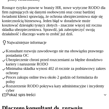
Rosnące ryzyko prawne w branży HR, nowe wytyczne RODO dla
firm zajmujących się danymi osobowymi oraz coraz bardziej
świadomi klienci sprawiają, że ochrona ubezpieczeniowa staje się
koniecznością biznesową. Jeden błąd w doradztwie może
kosztować dziesiątki tysięcy złotych - znacznie więcej niż roczna
składka ubezpieczeniowa. Sprawdź, jak zabezpieczyć swoją
działalność i dlaczego warto to zrobić już dziś.
Najważniejsze informacje
Konsultant rozwoju zawodowego nie ma obowiązku prawnego
posiadania OC
Ubezpieczenie chroni przed roszczeniami za błędne doradztwo
kariery i naruszenie RODO
Minimalna składka wynosi 402 zł rocznie za podstawowy zakres
ochrony
Proces zakupu online trwa około 2 godzin od formularza do
polisy
Rozszerzenie RODO pokrywa kary administracyjne i incydenty
cyber
Pokaż spis treści
Dlaczego konsultant ds. rozwoju zawodowego potrzebuje
ubezpieczenia OC?
Dlaczego konsultant ds. rozwoju
OC obowiązkowe czy dobrowolne dla konsultanta ds. rozwoju
Specyfika pracy konsultanta rozwoju zawodowego