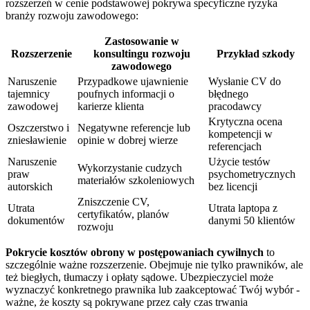
rozszerzeń w cenie podstawowej pokrywa specyficzne ryzyka
branży rozwoju zawodowego:
Zastosowanie w
Rozszerzenie
konsultingu rozwoju
Przykład szkody
zawodowego
Naruszenie
Przypadkowe ujawnienie
Wysłanie CV do
tajemnicy
poufnych informacji o
błędnego
zawodowej
karierze klienta
pracodawcy
Krytyczna ocena
Oszczerstwo i
Negatywne referencje lub
kompetencji w
zniesławienie
opinie w dobrej wierze
referencjach
Naruszenie
Użycie testów
Wykorzystanie cudzych
praw
psychometrycznych
materiałów szkoleniowych
autorskich
bez licencji
Zniszczenie CV,
Utrata
Utrata laptopa z
certyfikatów, planów
dokumentów
danymi 50 klientów
rozwoju
Pokrycie kosztów obrony w postępowaniach cywilnych
to
szczególnie ważne rozszerzenie. Obejmuje nie tylko prawników, ale
też biegłych, tłumaczy i opłaty sądowe. Ubezpieczyciel może
wyznaczyć konkretnego prawnika lub zaakceptować Twój wybór -
ważne, że koszty są pokrywane przez cały czas trwania