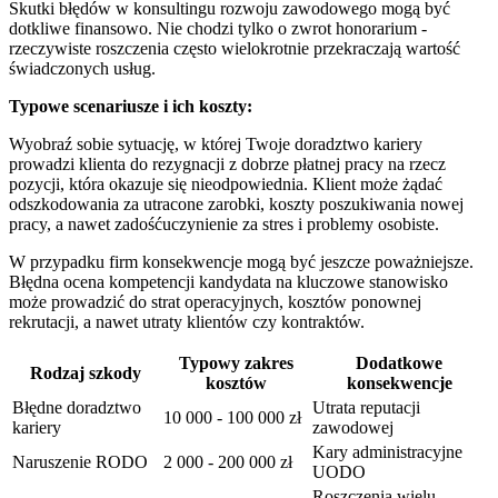
Skutki błędów w konsultingu rozwoju zawodowego mogą być
dotkliwe finansowo. Nie chodzi tylko o zwrot honorarium -
rzeczywiste roszczenia często wielokrotnie przekraczają wartość
świadczonych usług.
Typowe scenariusze i ich koszty:
Wyobraź sobie sytuację, w której Twoje doradztwo kariery
prowadzi klienta do rezygnacji z dobrze płatnej pracy na rzecz
pozycji, która okazuje się nieodpowiednia. Klient może żądać
odszkodowania za utracone zarobki, koszty poszukiwania nowej
pracy, a nawet zadośćuczynienie za stres i problemy osobiste.
W przypadku firm konsekwencje mogą być jeszcze poważniejsze.
Błędna ocena kompetencji kandydata na kluczowe stanowisko
może prowadzić do strat operacyjnych, kosztów ponownej
rekrutacji, a nawet utraty klientów czy kontraktów.
Typowy zakres
Dodatkowe
Rodzaj szkody
kosztów
konsekwencje
Błędne doradztwo
Utrata reputacji
10 000 - 100 000 zł
kariery
zawodowej
Kary administracyjne
Naruszenie RODO
2 000 - 200 000 zł
UODO
Roszczenia wielu