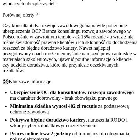
wiodących ubezpieczycieli.
Porównaj oferty
Czy konsultant ds. rozwoju zawodowego naprawdę potrzebuje
ubezpieczenia OC? Branża konsultingu rozwoju zawodowego w
Polsce rośnie w zawrotnym tempie - aż 15% rocznie - a wraz z nią
rośnie świadomość prawna klientów i ich skłonność do dochodzenia
roszczeń za błędne doradztwo kariery. Nawet najlepiej
przygotowany coach może nieumyślnie naruszyć prawa autorskie w
materiałach szkoleniowych, ujawnić poufne informacje o kliencie
czy udzielić doradztwa, które nie przyniesie oczekiwanych
rezultatów.
Kluczowe informacje
Ubezpieczenie OC dla konsultantów rozwoju zawodowego
ma charakter dobrowolny - brak obowiązku prawnego
Minimalna składka wynosi 402 zł rocznie
za podstawową
ochronę zawodową
Pokrywa błędne doradztwo kariery
, naruszenia RODO i
szkody cyber z dodatkowym rozszerzeniem
Proces online trwa 2 godziny
od formularza do otrzymania
polisy elektronicznej