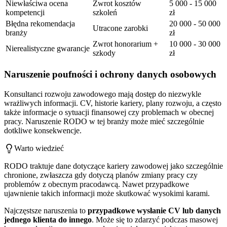
Niewłaściwa ocena
Zwrot kosztów
5 000 - 15 000
kompetencji
szkoleń
zł
Błędna rekomendacja
20 000 - 50 000
Utracone zarobki
branży
zł
Zwrot honorarium +
10 000 - 30 000
Nierealistyczne gwarancje
szkody
zł
Naruszenie poufności i ochrony danych osobowych
Konsultanci rozwoju zawodowego mają dostęp do niezwykle
wrażliwych informacji. CV, historie kariery, plany rozwoju, a często
także informacje o sytuacji finansowej czy problemach w obecnej
pracy. Naruszenie RODO w tej branży może mieć szczególnie
dotkliwe konsekwencje.
Warto wiedzieć
RODO traktuje dane dotyczące kariery zawodowej jako szczególnie
chronione, zwłaszcza gdy dotyczą planów zmiany pracy czy
problemów z obecnym pracodawcą. Nawet przypadkowe
ujawnienie takich informacji może skutkować wysokimi karami.
Najczęstsze naruszenia to
przypadkowe wysłanie CV lub danych
jednego klienta do innego
. Może się to zdarzyć podczas masowej