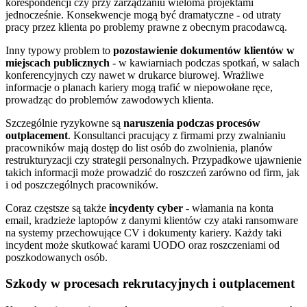
korespondencji czy przy zarządzaniu wieloma projektami
jednocześnie. Konsekwencje mogą być dramatyczne - od utraty
pracy przez klienta po problemy prawne z obecnym pracodawcą.
Inny typowy problem to
pozostawienie dokumentów klientów w
miejscach publicznych
- w kawiarniach podczas spotkań, w salach
konferencyjnych czy nawet w drukarce biurowej. Wrażliwe
informacje o planach kariery mogą trafić w niepowołane ręce,
prowadząc do problemów zawodowych klienta.
Szczególnie ryzykowne są
naruszenia podczas procesów
outplacement
. Konsultanci pracujący z firmami przy zwalnianiu
pracowników mają dostęp do list osób do zwolnienia, planów
restrukturyzacji czy strategii personalnych. Przypadkowe ujawnienie
takich informacji może prowadzić do roszczeń zarówno od firm, jak
i od poszczególnych pracowników.
Coraz częstsze są także
incydenty cyber
- włamania na konta
email, kradzieże laptopów z danymi klientów czy ataki ransomware
na systemy przechowujące CV i dokumenty kariery. Każdy taki
incydent może skutkować karami UODO oraz roszczeniami od
poszkodowanych osób.
Szkody w procesach rekrutacyjnych i outplacement