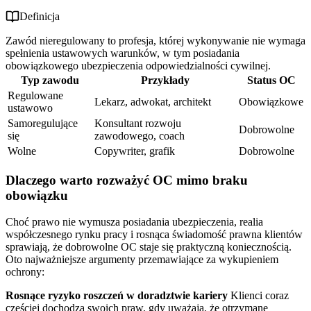
Definicja
Zawód nieregulowany to profesja, której wykonywanie nie wymaga
spełnienia ustawowych warunków, w tym posiadania
obowiązkowego ubezpieczenia odpowiedzialności cywilnej.
Typ zawodu
Przykłady
Status OC
Regulowane
Lekarz, adwokat, architekt
Obowiązkowe
ustawowo
Samoregulujące
Konsultant rozwoju
Dobrowolne
się
zawodowego, coach
Wolne
Copywriter, grafik
Dobrowolne
Dlaczego warto rozważyć OC mimo braku
obowiązku
Choć prawo nie wymusza posiadania ubezpieczenia, realia
współczesnego rynku pracy i rosnąca świadomość prawna klientów
sprawiają, że dobrowolne OC staje się praktyczną koniecznością.
Oto najważniejsze argumenty przemawiające za wykupieniem
ochrony:
Rosnące ryzyko roszczeń w doradztwie kariery
Klienci coraz
częściej dochodzą swoich praw, gdy uważają, że otrzymane