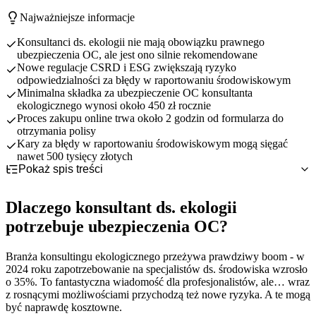
Najważniejsze informacje
Konsultanci ds. ekologii nie mają obowiązku prawnego
ubezpieczenia OC, ale jest ono silnie rekomendowane
Nowe regulacje CSRD i ESG zwiększają ryzyko
odpowiedzialności za błędy w raportowaniu środowiskowym
Minimalna składka za ubezpieczenie OC konsultanta
ekologicznego wynosi około 450 zł rocznie
Proces zakupu online trwa około 2 godzin od formularza do
otrzymania polisy
Kary za błędy w raportowaniu środowiskowym mogą sięgać
nawet 500 tysięcy złotych
Pokaż spis treści
Dlaczego konsultant ds. ekologii potrzebuje ubezpieczenia
OC?
Dlaczego konsultant ds. ekologii
OC obowiązkowe czy dobrowolne dla konsultanta ds.
Specyfika pracy konsultanta ekologicznego
ekologii?
Główne kategorie ryzyka zawodowego
potrzebuje ubezpieczenia OC?
Co obejmuje ubezpieczenie OC konsultanta ds. ekologii?
Status prawny ubezpieczenia OC
Konsekwencje finansowe błędów zawodowych
Najczęstsze ryzyka zawodowe konsultanta ds. ekologii -
Dlaczego warto wykupić mimo braku obowiązku
Podstawowy zakres odpowiedzialności cywilnej
Branża konsultingu ekologicznego przeżywa prawdziwy boom - w
przykłady szkód
Porównanie z innymi zawodami doradczymi
Rozszerzenia standardowe dla konsultantów
2024 roku zapotrzebowanie na specjalistów ds. środowiska wzrosło
Ile kosztuje OC dla konsultanta ds. ekologii?
Błędy w raportowaniu ESG i CSRD
Rozszerzenia płatne - RODO i cyber
o 35%. To fantastyczna wiadomość dla profesjonalistów, ale… wraz
Jak i gdzie wykupić ubezpieczenie OC konsultanta ds.
Nieprawidłowe audyty środowiskowe
Czynniki wpływające na wysokość składki
z rosnącymi możliwościami przychodzą też nowe ryzyka. A te mogą
ekologii?
Naruszenie przepisów o ochronie danych
Orientacyjne przedziały cenowe
być naprawdę kosztowne.
Praktyczne wskazówki dla konsultanta ds. ekologii
Proces zakupu online krok po kroku
Opóźnienia i błędy w dokumentacji
Porównanie koszt ubezpieczenia vs potencjalna szkoda