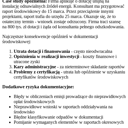
Case study opóźnienia:
Firma aplikuje o dotację unijną na
instalację odnawialnych źródeł energii. Konsultant ma przygotować
raport środowiskowy do 15 marca. Przez przeciążenie innymi
projektami, raport trafia do urzędu 25 marca. Okazuje się, że to
ostateczny termin - wniosek zostaje odrzucony. Firma traci szansę
na 800 tys. zł dotacji i żąda od konsultanta pełnego odszkodowania.
Najczęstsze konsekwencje opóźnień w dokumentacji
środowiskowej:
Utrata dotacji i finansowania
- często nieodwracalna
Opóźnienia w realizacji inwestycji
- koszty finansowe i
utracone zyski
Kary administracyjne
- za nieterminowe składanie raportów
Problemy z certyfikacją
- utrata lub opóźnienie w uzyskaniu
certyfikatów środowiskowych
Dodatkowe ryzyka dokumentacyjne:
Błędy w obliczeniach emisji prowadzące do nieprawidłowych
opłat środowiskowych
Nieprawidłowe wnioski w raportach oddziaływania na
środowisko
Błędne klasyfikowanie odpadów w dokumentacji
Pomijanie wymaganych elementów w raportach okresowych