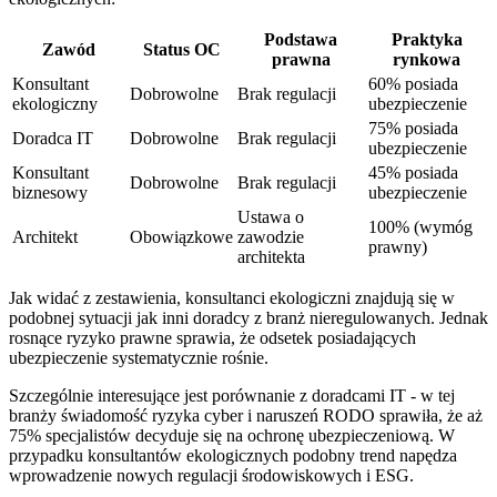
Podstawa
Praktyka
Zawód
Status OC
prawna
rynkowa
Konsultant
60% posiada
Dobrowolne
Brak regulacji
ekologiczny
ubezpieczenie
75% posiada
Doradca IT
Dobrowolne
Brak regulacji
ubezpieczenie
Konsultant
45% posiada
Dobrowolne
Brak regulacji
biznesowy
ubezpieczenie
Ustawa o
100% (wymóg
Architekt
Obowiązkowe
zawodzie
prawny)
architekta
Jak widać z zestawienia, konsultanci ekologiczni znajdują się w
podobnej sytuacji jak inni doradcy z branż nieregulowanych. Jednak
rosnące ryzyko prawne sprawia, że odsetek posiadających
ubezpieczenie systematycznie rośnie.
Szczególnie interesujące jest porównanie z doradcami IT - w tej
branży świadomość ryzyka cyber i naruszeń RODO sprawiła, że aż
75% specjalistów decyduje się na ochronę ubezpieczeniową. W
przypadku konsultantów ekologicznych podobny trend napędza
wprowadzenie nowych regulacji środowiskowych i ESG.