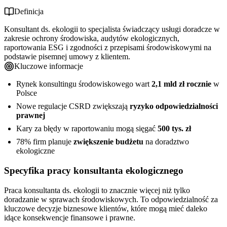
Porównanie kanałów zakupu
Jak minimalizować ryzyko w codziennej pracy
Definicja
Wymagane dokumenty i informacje
Postępowanie w przypadku roszczenia
Najważniejsze punkty do zapamiętania
Konsultant ds. ekologii to specjalista świadczący usługi doradcze w
zakresie ochrony środowiska, audytów ekologicznych,
raportowania ESG i zgodności z przepisami środowiskowymi na
podstawie pisemnej umowy z klientem.
Kluczowe informacje
Rynek konsultingu środowiskowego wart
2,1 mld zł rocznie
w
Polsce
Nowe regulacje CSRD zwiększają
ryzyko odpowiedzialności
prawnej
Kary za błędy w raportowaniu mogą sięgać
500 tys. zł
78% firm planuje
zwiększenie budżetu
na doradztwo
ekologiczne
Specyfika pracy konsultanta ekologicznego
Praca konsultanta ds. ekologii to znacznie więcej niż tylko
doradzanie w sprawach środowiskowych. To odpowiedzialność za
kluczowe decyzje biznesowe klientów, które mogą mieć daleko
idące konsekwencje finansowe i prawne.