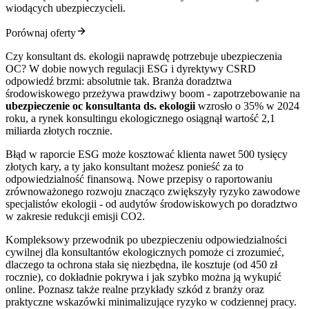
wiodących ubezpieczycieli.
Porównaj oferty
Czy konsultant ds. ekologii naprawdę potrzebuje ubezpieczenia
OC? W dobie nowych regulacji ESG i dyrektywy CSRD
odpowiedź brzmi: absolutnie tak. Branża doradztwa
środowiskowego przeżywa prawdziwy boom - zapotrzebowanie na
ubezpieczenie oc konsultanta ds. ekologii
wzrosło o 35% w 2024
roku, a rynek konsultingu ekologicznego osiągnął wartość 2,1
miliarda złotych rocznie.
Błąd w raporcie ESG może kosztować klienta nawet 500 tysięcy
złotych kary, a ty jako konsultant możesz ponieść za to
odpowiedzialność finansową. Nowe przepisy o raportowaniu
zrównoważonego rozwoju znacząco zwiększyły ryzyko zawodowe
specjalistów ekologii - od audytów środowiskowych po doradztwo
w zakresie redukcji emisji CO2.
Kompleksowy przewodnik po ubezpieczeniu odpowiedzialności
cywilnej dla konsultantów ekologicznych pomoże ci zrozumieć,
dlaczego ta ochrona stała się niezbędna, ile kosztuje (od 450 zł
rocznie), co dokładnie pokrywa i jak szybko można ją wykupić
online. Poznasz także realne przykłady szkód z branży oraz
praktyczne wskazówki minimalizujące ryzyko w codziennej pracy.