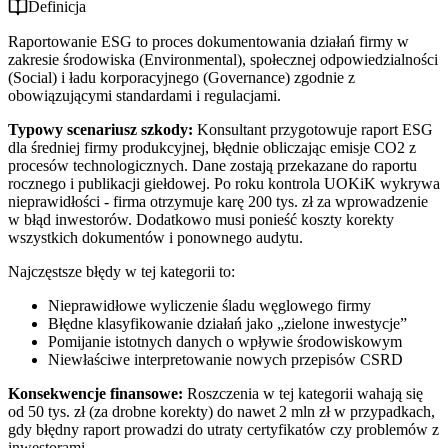
Definicja
Raportowanie ESG to proces dokumentowania działań firmy w
zakresie środowiska (Environmental), społecznej odpowiedzialności
(Social) i ładu korporacyjnego (Governance) zgodnie z
obowiązującymi standardami i regulacjami.
Typowy scenariusz szkody:
Konsultant przygotowuje raport ESG
dla średniej firmy produkcyjnej, błędnie obliczając emisje CO2 z
procesów technologicznych. Dane zostają przekazane do raportu
rocznego i publikacji giełdowej. Po roku kontrola UOKiK wykrywa
nieprawidłości - firma otrzymuje karę 200 tys. zł za wprowadzenie
w błąd inwestorów. Dodatkowo musi ponieść koszty korekty
wszystkich dokumentów i ponownego audytu.
Najczęstsze błędy w tej kategorii to:
Nieprawidłowe wyliczenie śladu węglowego firmy
Błędne klasyfikowanie działań jako „zielone inwestycje”
Pomijanie istotnych danych o wpływie środowiskowym
Niewłaściwe interpretowanie nowych przepisów CSRD
Konsekwencje finansowe:
Roszczenia w tej kategorii wahają się
od 50 tys. zł (za drobne korekty) do nawet 2 mln zł w przypadkach,
gdy błędny raport prowadzi do utraty certyfikatów czy problemów z
inwestorami.