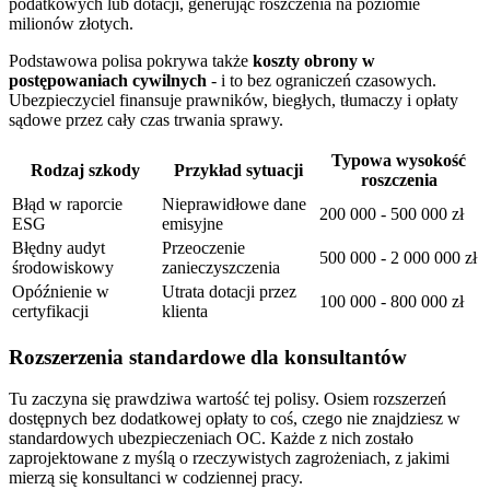
podatkowych lub dotacji, generując roszczenia na poziomie
milionów złotych.
Podstawowa polisa pokrywa także
koszty obrony w
postępowaniach cywilnych
- i to bez ograniczeń czasowych.
Ubezpieczyciel finansuje prawników, biegłych, tłumaczy i opłaty
sądowe przez cały czas trwania sprawy.
Typowa wysokość
Rodzaj szkody
Przykład sytuacji
roszczenia
Błąd w raporcie
Nieprawidłowe dane
200 000 - 500 000 zł
ESG
emisyjne
Błędny audyt
Przeoczenie
500 000 - 2 000 000 zł
środowiskowy
zanieczyszczenia
Opóźnienie w
Utrata dotacji przez
100 000 - 800 000 zł
certyfikacji
klienta
Rozszerzenia standardowe dla konsultantów
Tu zaczyna się prawdziwa wartość tej polisy. Osiem rozszerzeń
dostępnych bez dodatkowej opłaty to coś, czego nie znajdziesz w
standardowych ubezpieczeniach OC. Każde z nich zostało
zaprojektowane z myślą o rzeczywistych zagrożeniach, z jakimi
mierzą się konsultanci w codziennej pracy.