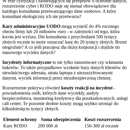
W erze cyfryzacji i zaostrzających się przepisów o ochronie danych,
rozszerzenie cyber i RODO staje się niemal obowiązkowe dla
każdego konsultanta przetwarzającego dane osobowe. A który
konsultant ekologiczny ich nie przetwarza?
Kary administracyjne UODO
mogą wynieść do 4% rocznego
obrotu firmy lub 20 milionów euro - w zależności od tego, która
kwota jest wyższa. Dla konsultanta z przychodami 500 tysięcy
złotych rocznie to może oznaczać karę do 20 tysięcy złotych. Brzmi
niegroźnie? A co jeśli pracujesz dla dużej korporacji i dojdzie do
masowego wycieku danych?
Incydenty informatyczne
to nie tylko ransomware czy włamania
hakerów. To także przypadkowe wysłanie bazy danych klientów do
niewłaściwego adresata, utrata laptopa z niezaszyfrowanymi
danymi, wyciek informacji przez niezabezpieczoną chmurę.
Rozszerzenie pokrywa również
koszty reakcji na incydent
-
powiadomienia osób, których dane wyciekły, audyty
bezpieczeństwa, monitoring kredytowy dla poszkodowanych, usługi
call center. Te pozornie drobne koszty mogą szybko urosnąć do
kilkudziesięciu tysięcy złotych.
Element ochrony
Suma ubezpieczenia
Koszt rozszerzenia
Kary RODO
200 000 zł
150-300 zł rocznie