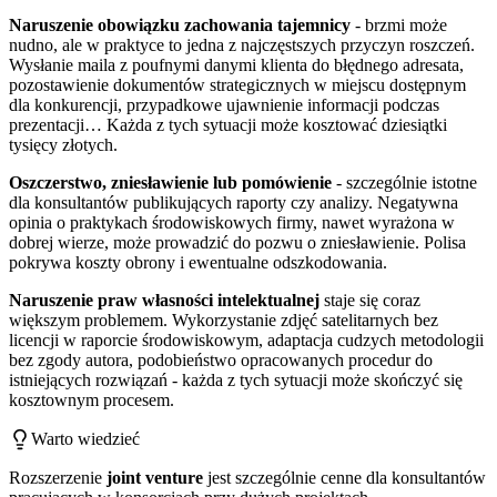
Naruszenie obowiązku zachowania tajemnicy
- brzmi może
nudno, ale w praktyce to jedna z najczęstszych przyczyn roszczeń.
Wysłanie maila z poufnymi danymi klienta do błędnego adresata,
pozostawienie dokumentów strategicznych w miejscu dostępnym
dla konkurencji, przypadkowe ujawnienie informacji podczas
prezentacji… Każda z tych sytuacji może kosztować dziesiątki
tysięcy złotych.
Oszczerstwo, zniesławienie lub pomówienie
- szczególnie istotne
dla konsultantów publikujących raporty czy analizy. Negatywna
opinia o praktykach środowiskowych firmy, nawet wyrażona w
dobrej wierze, może prowadzić do pozwu o zniesławienie. Polisa
pokrywa koszty obrony i ewentualne odszkodowania.
Naruszenie praw własności intelektualnej
staje się coraz
większym problemem. Wykorzystanie zdjęć satelitarnych bez
licencji w raporcie środowiskowym, adaptacja cudzych metodologii
bez zgody autora, podobieństwo opracowanych procedur do
istniejących rozwiązań - każda z tych sytuacji może skończyć się
kosztownym procesem.
Warto wiedzieć
Rozszerzenie
joint venture
jest szczególnie cenne dla konsultantów