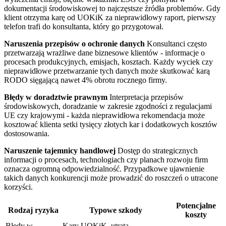
dokumentacji środowiskowej to najczęstsze źródła problemów. Gdy
klient otrzyma karę od UOKiK za nieprawidłowy raport, pierwszy
telefon trafi do konsultanta, który go przygotował.
Naruszenia przepisów o ochronie danych
Konsultanci często
przetwarzają wrażliwe dane biznesowe klientów - informacje o
procesach produkcyjnych, emisjach, kosztach. Każdy wyciek czy
nieprawidłowe przetwarzanie tych danych może skutkować karą
RODO sięgającą nawet 4% obrotu rocznego firmy.
Błędy w doradztwie prawnym
Interpretacja przepisów
środowiskowych, doradzanie w zakresie zgodności z regulacjami
UE czy krajowymi - każda nieprawidłowa rekomendacja może
kosztować klienta setki tysięcy złotych kar i dodatkowych kosztów
dostosowania.
Naruszenie tajemnicy handlowej
Dostęp do strategicznych
informacji o procesach, technologiach czy planach rozwoju firm
oznacza ogromną odpowiedzialność. Przypadkowe ujawnienie
takich danych konkurencji może prowadzić do roszczeń o utracone
korzyści.
Potencjalne
Rodzaj ryzyka
Typowe szkody
koszty
Błędy w
Kary UOKiK, utrata