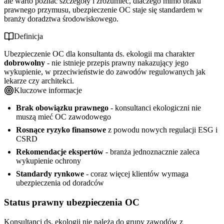
ale warto poznać szczegóły i zrozumieć, dlaczego mimo braku
prawnego przymusu, ubezpieczenie OC staje się standardem w
branży doradztwa środowiskowego.
Definicja
Ubezpieczenie OC dla konsultanta ds. ekologii ma charakter
dobrowolny
- nie istnieje przepis prawny nakazujący jego
wykupienie, w przeciwieństwie do zawodów regulowanych jak
lekarze czy architekci.
Kluczowe informacje
Brak obowiązku prawnego
- konsultanci ekologiczni nie
muszą mieć OC zawodowego
Rosnące ryzyko finansowe
z powodu nowych regulacji ESG i
CSRD
Rekomendacje ekspertów
- branża jednoznacznie zaleca
wykupienie ochrony
Standardy rynkowe
- coraz więcej klientów wymaga
ubezpieczenia od doradców
Status prawny ubezpieczenia OC
Konsultanci ds. ekologii nie należą do grupy zawodów z