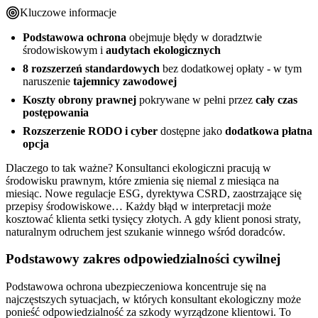
Kluczowe informacje
Podstawowa ochrona
obejmuje błędy w doradztwie
środowiskowym i
audytach ekologicznych
8 rozszerzeń standardowych
bez dodatkowej opłaty - w tym
naruszenie
tajemnicy zawodowej
Koszty obrony prawnej
pokrywane w pełni przez
cały czas
postępowania
Rozszerzenie RODO i cyber
dostępne jako
dodatkowa płatna
opcja
Dlaczego to tak ważne? Konsultanci ekologiczni pracują w
środowisku prawnym, które zmienia się niemal z miesiąca na
miesiąc. Nowe regulacje ESG, dyrektywa CSRD, zaostrzające się
przepisy środowiskowe… Każdy błąd w interpretacji może
kosztować klienta setki tysięcy złotych. A gdy klient ponosi straty,
naturalnym odruchem jest szukanie winnego wśród doradców.
Podstawowy zakres odpowiedzialności cywilnej
Podstawowa ochrona ubezpieczeniowa koncentruje się na
najczęstszych sytuacjach, w których konsultant ekologiczny może
ponieść odpowiedzialność za szkody wyrządzone klientowi. To