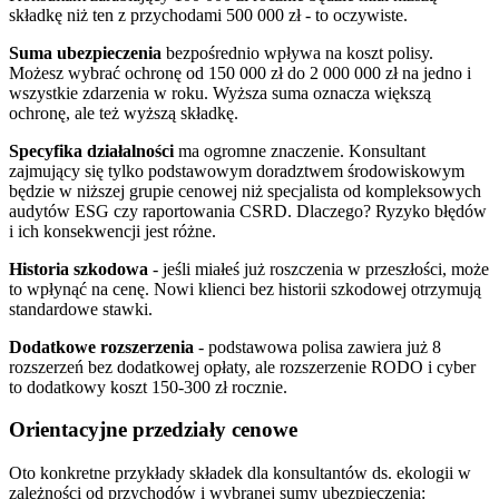
składkę niż ten z przychodami 500 000 zł - to oczywiste.
Suma ubezpieczenia
bezpośrednio wpływa na koszt polisy.
Możesz wybrać ochronę od 150 000 zł do 2 000 000 zł na jedno i
wszystkie zdarzenia w roku. Wyższa suma oznacza większą
ochronę, ale też wyższą składkę.
Specyfika działalności
ma ogromne znaczenie. Konsultant
zajmujący się tylko podstawowym doradztwem środowiskowym
będzie w niższej grupie cenowej niż specjalista od kompleksowych
audytów ESG czy raportowania CSRD. Dlaczego? Ryzyko błędów
i ich konsekwencji jest różne.
Historia szkodowa
- jeśli miałeś już roszczenia w przeszłości, może
to wpłynąć na cenę. Nowi klienci bez historii szkodowej otrzymują
standardowe stawki.
Dodatkowe rozszerzenia
- podstawowa polisa zawiera już 8
rozszerzeń bez dodatkowej opłaty, ale rozszerzenie RODO i cyber
to dodatkowy koszt 150-300 zł rocznie.
Orientacyjne przedziały cenowe
Oto konkretne przykłady składek dla konsultantów ds. ekologii w
zależności od przychodów i wybranej sumy ubezpieczenia: