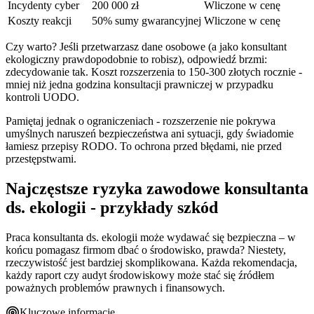
Incydenty cyber
200 000 zł
Wliczone w cenę
Koszty reakcji
50% sumy gwarancyjnej
Wliczone w cenę
Czy warto? Jeśli przetwarzasz dane osobowe (a jako konsultant
ekologiczny prawdopodobnie to robisz), odpowiedź brzmi:
zdecydowanie tak. Koszt rozszerzenia to 150-300 złotych rocznie -
mniej niż jedna godzina konsultacji prawniczej w przypadku
kontroli UODO.
Pamiętaj jednak o ograniczeniach - rozszerzenie nie pokrywa
umyślnych naruszeń bezpieczeństwa ani sytuacji, gdy świadomie
łamiesz przepisy RODO. To ochrona przed błędami, nie przed
przestępstwami.
Najczęstsze ryzyka zawodowe konsultanta
ds. ekologii - przykłady szkód
Praca konsultanta ds. ekologii może wydawać się bezpieczna – w
końcu pomagasz firmom dbać o środowisko, prawda? Niestety,
rzeczywistość jest bardziej skomplikowana. Każda rekomendacja,
każdy raport czy audyt środowiskowy może stać się źródłem
poważnych problemów prawnych i finansowych.
Kluczowe informacje