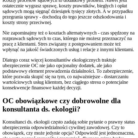
Koszty procesów sądowych to dodatkowy problem. Nawet jeśli
ostatecznie wygrasz sprawę, koszty prawników, biegłych i opłat
sądowych mogą sięgnąć dziesiątek tysięcy złotych. A w przypadku
przegrania sprawy - dochodzą do tego jeszcze odszkodowania i
koszty strony przeciwnej.
Nie zapominajmy też o kosztach alternatywnych - czas spędzony na
rozprawach sądowych to czas, którego nie możesz przeznaczyć na
pracę z klientami. Stres związany z postępowaniem może też
wpłynąć na jakość świadczonych usług i relacje z innymi klientami.
Dlatego coraz więcej konsultantów ekologicznych traktuje
ubezpieczenie OC nie jako opcjonalny dodatek, ale jako
podstawowy element prowadzenia działalności. To zabezpieczenie,
które pozwala skupić się na tym, co najważniejsze - dostarczaniu
wartościowych usług klientom, bez ciągłego stresu o potencjalne
konsekwencje finansowe każdej decyzji.
OC obowiązkowe czy dobrowolne dla
konsultanta ds. ekologii?
Konsultanci ds. ekologii często zadają sobie pytanie o prawny status
ubezpieczenia odpowiedzialności cywilnej zawodowej. Czy to
obowiązek, czy może jedynie opcja? Odpowiedź jest jednoznaczna,