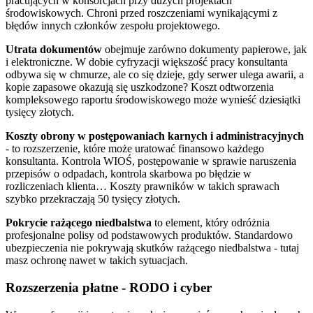
pracujących w konsorcjach przy dużych projektach
środowiskowych. Chroni przed roszczeniami wynikającymi z
błędów innych członków zespołu projektowego.
Utrata dokumentów
obejmuje zarówno dokumenty papierowe, jak
i elektroniczne. W dobie cyfryzacji większość pracy konsultanta
odbywa się w chmurze, ale co się dzieje, gdy serwer ulega awarii, a
kopie zapasowe okazują się uszkodzone? Koszt odtworzenia
kompleksowego raportu środowiskowego może wynieść dziesiątki
tysięcy złotych.
Koszty obrony w postępowaniach karnych i administracyjnych
- to rozszerzenie, które może uratować finansowo każdego
konsultanta. Kontrola WIOŚ, postępowanie w sprawie naruszenia
przepisów o odpadach, kontrola skarbowa po błędzie w
rozliczeniach klienta… Koszty prawników w takich sprawach
szybko przekraczają 50 tysięcy złotych.
Pokrycie rażącego niedbalstwa
to element, który odróżnia
profesjonalne polisy od podstawowych produktów. Standardowo
ubezpieczenia nie pokrywają skutków rażącego niedbalstwa - tutaj
masz ochronę nawet w takich sytuacjach.
Rozszerzenia płatne - RODO i cyber