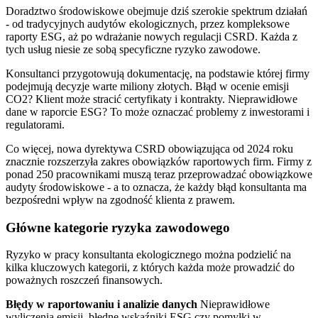
Doradztwo środowiskowe obejmuje dziś szerokie spektrum działań
- od tradycyjnych audytów ekologicznych, przez kompleksowe
raporty ESG, aż po wdrażanie nowych regulacji CSRD. Każda z
tych usług niesie ze sobą specyficzne ryzyko zawodowe.
Konsultanci przygotowują dokumentację, na podstawie której firmy
podejmują decyzje warte miliony złotych. Błąd w ocenie emisji
CO2? Klient może stracić certyfikaty i kontrakty. Nieprawidłowe
dane w raporcie ESG? To może oznaczać problemy z inwestorami i
regulatorami.
Co więcej, nowa dyrektywa CSRD obowiązująca od 2024 roku
znacznie rozszerzyła zakres obowiązków raportowych firm. Firmy z
ponad 250 pracownikami muszą teraz przeprowadzać obowiązkowe
audyty środowiskowe - a to oznacza, że każdy błąd konsultanta ma
bezpośredni wpływ na zgodność klienta z prawem.
Główne kategorie ryzyka zawodowego
Ryzyko w pracy konsultanta ekologicznego można podzielić na
kilka kluczowych kategorii, z których każda może prowadzić do
poważnych roszczeń finansowych.
Błędy w raportowaniu i analizie danych
Nieprawidłowe
wyliczenia emisji, błędne wskaźniki ESG czy pomyłki w