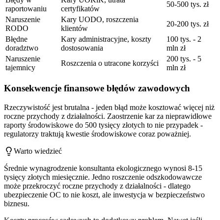
50-500 tys. zł
raportowaniu
certyfikatów
Naruszenie
Kary UODO, roszczenia
20-200 tys. zł
RODO
klientów
Błędne
Kary administracyjne, koszty
100 tys. - 2
doradztwo
dostosowania
mln zł
Naruszenie
200 tys. - 5
Roszczenia o utracone korzyści
tajemnicy
mln zł
Konsekwencje finansowe błędów zawodowych
Rzeczywistość jest brutalna - jeden błąd może kosztować więcej niż
roczne przychody z działalności. Zaostrzenie kar za nieprawidłowe
raporty środowiskowe do 500 tysięcy złotych to nie przypadek -
regulatorzy traktują kwestie środowiskowe coraz poważniej.
Warto wiedzieć
Średnie wynagrodzenie konsultanta ekologicznego wynosi 8-15
tysięcy złotych miesięcznie. Jedno roszczenie odszkodowawcze
może przekroczyć roczne przychody z działalności - dlatego
ubezpieczenie OC to nie koszt, ale inwestycja w bezpieczeństwo
biznesu.