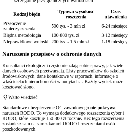
szczególnie przy granicznych wartościach
Typowa wysokość
Czas
Rodzaj błędu
roszczenia
ujawnienia
Przeoczenie
500 tys. - 3 mln zł
6-24 miesiące
zanieczyszczenia
Błędna metodologia
100-800 tys. zł
3-12 miesięcy
Nieprawidłowe wnioski
200 tys. - 1,5 mln zł
1-18 miesięcy
Naruszenie przepisów o ochronie danych
Konsultanci ekologiczni często nie zdają sobie sprawy, jak wiele
danych osobowych przetwarzają. Listy pracowników do szkoleń
środowiskowych, dane kontaktowe w raportach, informacje o
właścicielach nieruchomości w audytach… Każdy wyciek może
kosztować słono.
Warto wiedzieć
Standardowe ubezpieczenie OC zawodowego
nie pokrywa
naruszeń RODO. To wymaga dodatkowego rozszerzenia cyber i
RODO, które kosztuje 150-300 zł rocznie. Bez tego rozszerzenia
zostaniesz sam na sam z karami UODO i roszczeniami osób
poszkodowanych.