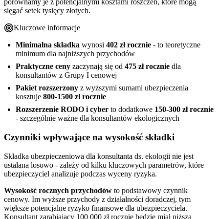
porównamy je z potencjalnymi kosztami roszczeń, które mogą
sięgać setek tysięcy złotych.
Kluczowe informacje
Minimalna składka
wynosi
402 zł rocznie
- to teoretyczne
minimum dla najniższych przychodów
Praktyczne ceny
zaczynają się od
475 zł rocznie
dla
konsultantów z Grupy I cenowej
Pakiet rozszerzony
z wyższymi sumami ubezpieczenia
kosztuje
800-1500 zł rocznie
Rozszerzenie RODO i cyber
to dodatkowe
150-300 zł rocznie
- szczególnie ważne dla konsultantów ekologicznych
Czynniki wpływające na wysokość składki
Składka ubezpieczeniowa dla konsultanta ds. ekologii nie jest
ustalana losowo - zależy od kilku kluczowych parametrów, które
ubezpieczyciel analizuje podczas wyceny ryzyka.
Wysokość rocznych przychodów
to podstawowy czynnik
cenowy. Im wyższe przychody z działalności doradczej, tym
większe potencjalne ryzyko finansowe dla ubezpieczyciela.
Konsultant zarabiający 100 000 zł rocznie będzie miał niższą