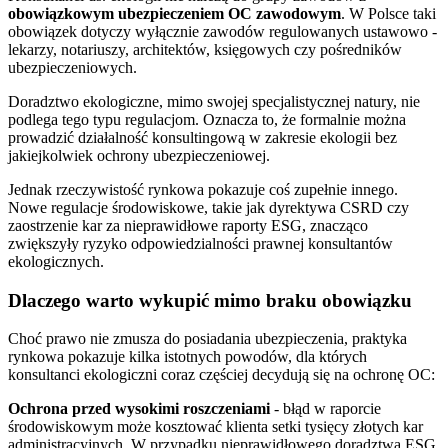
obowiązkowym ubezpieczeniem OC zawodowym
. W Polsce taki
obowiązek dotyczy wyłącznie zawodów regulowanych ustawowo -
lekarzy, notariuszy, architektów, księgowych czy pośredników
ubezpieczeniowych.
Doradztwo ekologiczne, mimo swojej specjalistycznej natury, nie
podlega tego typu regulacjom. Oznacza to, że formalnie można
prowadzić działalność konsultingową w zakresie ekologii bez
jakiejkolwiek ochrony ubezpieczeniowej.
Jednak rzeczywistość rynkowa pokazuje coś zupełnie innego.
Nowe regulacje środowiskowe, takie jak dyrektywa CSRD czy
zaostrzenie kar za nieprawidłowe raporty ESG, znacząco
zwiększyły ryzyko odpowiedzialności prawnej konsultantów
ekologicznych.
Dlaczego warto wykupić mimo braku obowiązku
Choć prawo nie zmusza do posiadania ubezpieczenia, praktyka
rynkowa pokazuje kilka istotnych powodów, dla których
konsultanci ekologiczni coraz częściej decydują się na ochronę OC:
Ochrona przed wysokimi roszczeniami
- błąd w raporcie
środowiskowym może kosztować klienta setki tysięcy złotych kar
administracyjnych. W przypadku nieprawidłowego doradztwa ESG,