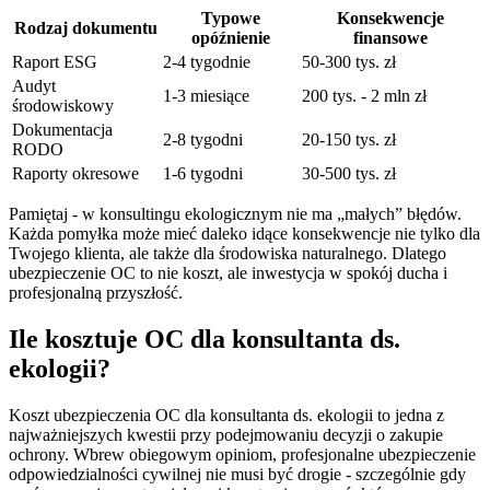
Typowe
Konsekwencje
Rodzaj dokumentu
opóźnienie
finansowe
Raport ESG
2-4 tygodnie
50-300 tys. zł
Audyt
1-3 miesiące
200 tys. - 2 mln zł
środowiskowy
Dokumentacja
2-8 tygodni
20-150 tys. zł
RODO
Raporty okresowe
1-6 tygodni
30-500 tys. zł
Pamiętaj - w konsultingu ekologicznym nie ma „małych” błędów.
Każda pomyłka może mieć daleko idące konsekwencje nie tylko dla
Twojego klienta, ale także dla środowiska naturalnego. Dlatego
ubezpieczenie OC to nie koszt, ale inwestycja w spokój ducha i
profesjonalną przyszłość.
Ile kosztuje OC dla konsultanta ds.
ekologii?
Koszt ubezpieczenia OC dla konsultanta ds. ekologii to jedna z
najważniejszych kwestii przy podejmowaniu decyzji o zakupie
ochrony. Wbrew obiegowym opiniom, profesjonalne ubezpieczenie
odpowiedzialności cywilnej nie musi być drogie - szczególnie gdy