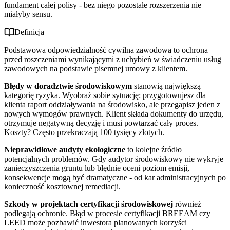
fundament całej polisy - bez niego pozostałe rozszerzenia nie
miałyby sensu.
Definicja
Podstawowa odpowiedzialność cywilna zawodowa to ochrona
przed roszczeniami wynikającymi z uchybień w świadczeniu usług
zawodowych na podstawie pisemnej umowy z klientem.
Błędy w doradztwie środowiskowym
stanowią największą
kategorię ryzyka. Wyobraź sobie sytuację: przygotowujesz dla
klienta raport oddziaływania na środowisko, ale przegapisz jeden z
nowych wymogów prawnych. Klient składa dokumenty do urzędu,
otrzymuje negatywną decyzję i musi powtarzać cały proces.
Koszty? Często przekraczają 100 tysięcy złotych.
Nieprawidłowe audyty ekologiczne
to kolejne źródło
potencjalnych problemów. Gdy audytor środowiskowy nie wykryje
zanieczyszczenia gruntu lub błędnie oceni poziom emisji,
konsekwencje mogą być dramatyczne - od kar administracyjnych po
konieczność kosztownej remediacji.
Szkody w projektach certyfikacji środowiskowej
również
podlegają ochronie. Błąd w procesie certyfikacji BREEAM czy
LEED może pozbawić inwestora planowanych korzyści