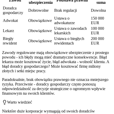
Zawód
Podstawa prawna
ubezpieczenia
suma
Doradca
Dobrowolne
Brak regulacji
Dowolna
gospodarczy
Ustawa o
150 000
Adwokat
Obowiązkowe
adwokaturze
EUR
Ustawa o zawodach
100 000
Lekarz
Obowiązkowe
lekarskich
EUR
Biegły
Ustawa o biegłych
200 000
Obowiązkowe
rewident
rewidentach
EUR
Zawody regulowane mają obowiązkowe ubezpieczenie z prostego
powodu - ich błędy mogą mieć dramatyczne konsekwencje. Błąd
lekarza może kosztować życie, błąd adwokata - wolność klienta. A
błąd doradcy gospodarczego? Może kosztować firmę miliony
złotych i setki miejsc pracy.
Paradoksalnie, brak obowiązku prawnego nie oznacza mniejszego
ryzyka. Przeciwnie - doradcy gospodarczy często ponoszą
odpowiedzialność za decyzje strategiczne o ogromnym wpływie
finansowym na swoich klientów.
Warto wiedzieć
Niektóre duże korporacje wymagają od swoich doradców