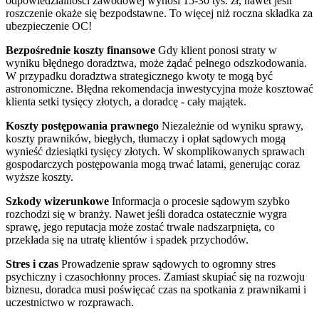
odpowiedzialności zawodowej wynosi 15-30 tys. zł, nawet jeśli
roszczenie okaże się bezpodstawne. To więcej niż roczna składka za
ubezpieczenie OC!
Bezpośrednie koszty finansowe
Gdy klient ponosi straty w
wyniku błędnego doradztwa, może żądać pełnego odszkodowania.
W przypadku doradztwa strategicznego kwoty te mogą być
astronomiczne. Błędna rekomendacja inwestycyjna może kosztować
klienta setki tysięcy złotych, a doradcę - cały majątek.
Koszty postępowania prawnego
Niezależnie od wyniku sprawy,
koszty prawników, biegłych, tłumaczy i opłat sądowych mogą
wynieść dziesiątki tysięcy złotych. W skomplikowanych sprawach
gospodarczych postępowania mogą trwać latami, generując coraz
wyższe koszty.
Szkody wizerunkowe
Informacja o procesie sądowym szybko
rozchodzi się w branży. Nawet jeśli doradca ostatecznie wygra
sprawę, jego reputacja może zostać trwale nadszarpnięta, co
przekłada się na utratę klientów i spadek przychodów.
Stres i czas
Prowadzenie spraw sądowych to ogromny stres
psychiczny i czasochłonny proces. Zamiast skupiać się na rozwoju
biznesu, doradca musi poświęcać czas na spotkania z prawnikami i
uczestnictwo w rozprawach.