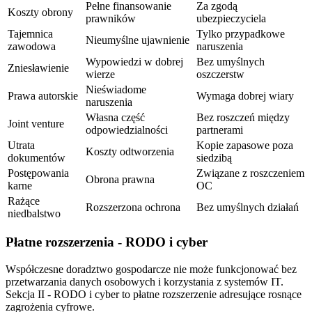
Pełne finansowanie
Za zgodą
Koszty obrony
prawników
ubezpieczyciela
Tajemnica
Tylko przypadkowe
Nieumyślne ujawnienie
zawodowa
naruszenia
Wypowiedzi w dobrej
Bez umyślnych
Zniesławienie
wierze
oszczerstw
Nieświadome
Prawa autorskie
Wymaga dobrej wiary
naruszenia
Własna część
Bez roszczeń między
Joint venture
odpowiedzialności
partnerami
Utrata
Kopie zapasowe poza
Koszty odtworzenia
dokumentów
siedzibą
Postępowania
Związane z roszczeniem
Obrona prawna
karne
OC
Rażące
Rozszerzona ochrona
Bez umyślnych działań
niedbalstwo
Płatne rozszerzenia - RODO i cyber
Współczesne doradztwo gospodarcze nie może funkcjonować bez
przetwarzania danych osobowych i korzystania z systemów IT.
Sekcja II - RODO i cyber to płatne rozszerzenie adresujące rosnące
zagrożenia cyfrowe.