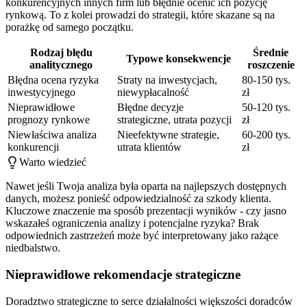
konkurencyjnych innych firm lub błędnie ocenić ich pozycję
rynkową. To z kolei prowadzi do strategii, które skazane są na
porażkę od samego początku.
Rodzaj błędu
Średnie
Typowe konsekwencje
analitycznego
roszczenie
Błędna ocena ryzyka
Straty na inwestycjach,
80-150 tys.
inwestycyjnego
niewypłacalność
zł
Nieprawidłowe
Błędne decyzje
50-120 tys.
prognozy rynkowe
strategiczne, utrata pozycji
zł
Niewłaściwa analiza
Nieefektywne strategie,
60-200 tys.
konkurencji
utrata klientów
zł
Warto wiedzieć
Nawet jeśli Twoja analiza była oparta na najlepszych dostępnych
danych, możesz ponieść odpowiedzialność za szkody klienta.
Kluczowe znaczenie ma sposób prezentacji wyników - czy jasno
wskazałeś ograniczenia analizy i potencjalne ryzyka? Brak
odpowiednich zastrzeżeń może być interpretowany jako rażące
niedbalstwo.
Nieprawidłowe rekomendacje strategiczne
Doradztwo strategiczne to serce działalności większości doradców