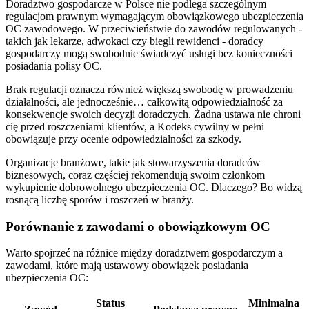
Doradztwo gospodarcze w Polsce nie podlega szczególnym
regulacjom prawnym wymagającym obowiązkowego ubezpieczenia
OC zawodowego. W przeciwieństwie do zawodów regulowanych -
takich jak lekarze, adwokaci czy biegli rewidenci - doradcy
gospodarczy mogą swobodnie świadczyć usługi bez konieczności
posiadania polisy OC.
Brak regulacji oznacza również większą swobodę w prowadzeniu
działalności, ale jednocześnie… całkowitą odpowiedzialność za
konsekwencje swoich decyzji doradczych. Żadna ustawa nie chroni
cię przed roszczeniami klientów, a Kodeks cywilny w pełni
obowiązuje przy ocenie odpowiedzialności za szkody.
Organizacje branżowe, takie jak stowarzyszenia doradców
biznesowych, coraz częściej rekomendują swoim członkom
wykupienie dobrowolnego ubezpieczenia OC. Dlaczego? Bo widzą
rosnącą liczbę sporów i roszczeń w branży.
Porównanie z zawodami o obowiązkowym OC
Warto spojrzeć na różnice między doradztwem gospodarczym a
zawodami, które mają ustawowy obowiązek posiadania
ubezpieczenia OC:
Status
Minimalna