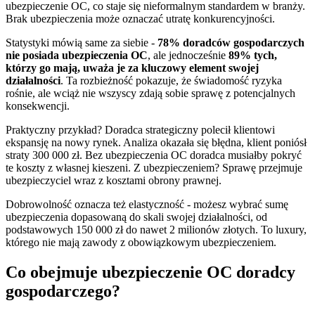
ubezpieczenie OC, co staje się nieformalnym standardem w branży.
Brak ubezpieczenia może oznaczać utratę konkurencyjności.
Statystyki mówią same za siebie -
78% doradców gospodarczych
nie posiada ubezpieczenia OC
, ale jednocześnie
89% tych,
którzy go mają, uważa je za kluczowy element swojej
działalności
. Ta rozbieżność pokazuje, że świadomość ryzyka
rośnie, ale wciąż nie wszyscy zdają sobie sprawę z potencjalnych
konsekwencji.
Praktyczny przykład? Doradca strategiczny polecił klientowi
ekspansję na nowy rynek. Analiza okazała się błędna, klient poniósł
straty 300 000 zł. Bez ubezpieczenia OC doradca musiałby pokryć
te koszty z własnej kieszeni. Z ubezpieczeniem? Sprawę przejmuje
ubezpieczyciel wraz z kosztami obrony prawnej.
Dobrowolność oznacza też elastyczność - możesz wybrać sumę
ubezpieczenia dopasowaną do skali swojej działalności, od
podstawowych 150 000 zł do nawet 2 milionów złotych. To luxury,
którego nie mają zawody z obowiązkowym ubezpieczeniem.
Co obejmuje ubezpieczenie OC doradcy
gospodarczego?