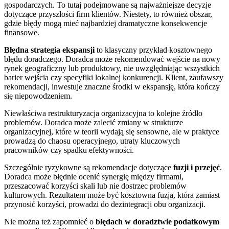
gospodarczych. To tutaj podejmowane są najważniejsze decyzje
dotyczące przyszłości firm klientów. Niestety, to również obszar,
gdzie błędy mogą mieć najbardziej dramatyczne konsekwencje
finansowe.
Błędna strategia ekspansji
to klasyczny przykład kosztownego
błędu doradczego. Doradca może rekomendować wejście na nowy
rynek geograficzny lub produktowy, nie uwzględniając wszystkich
barier wejścia czy specyfiki lokalnej konkurencji. Klient, zaufawszy
rekomendacji, inwestuje znaczne środki w ekspansję, która kończy
się niepowodzeniem.
Niewłaściwa restrukturyzacja organizacyjna to kolejne źródło
problemów. Doradca może zalecić zmiany w strukturze
organizacyjnej, które w teorii wydają się sensowne, ale w praktyce
prowadzą do chaosu operacyjnego, utraty kluczowych
pracowników czy spadku efektywności.
Szczególnie ryzykowne są rekomendacje dotyczące
fuzji i przejęć
.
Doradca może błędnie ocenić synergię między firmami,
przeszacować korzyści skali lub nie dostrzec problemów
kulturowych. Rezultatem może być kosztowna fuzja, która zamiast
przynosić korzyści, prowadzi do dezintegracji obu organizacji.
Nie można też zapomnieć o
błędach w doradztwie podatkowym