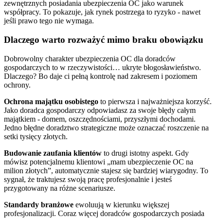
zewnętrznych posiadania ubezpieczenia OC jako warunek
współpracy. To pokazuje, jak rynek postrzega to ryzyko - nawet
jeśli prawo tego nie wymaga.
Dlaczego warto rozważyć mimo braku obowiązku
Dobrowolny charakter ubezpieczenia OC dla doradców
gospodarczych to w rzeczywistości… ukryte błogosławieństwo.
Dlaczego? Bo daje ci pełną kontrolę nad zakresem i poziomem
ochrony.
Ochrona majątku osobistego
to pierwsza i najważniejsza korzyść.
Jako doradca gospodarczy odpowiadasz za swoje błędy całym
majątkiem - domem, oszczędnościami, przyszłymi dochodami.
Jedno błędne doradztwo strategiczne może oznaczać roszczenie na
setki tysięcy złotych.
Budowanie zaufania klientów
to drugi istotny aspekt. Gdy
mówisz potencjalnemu klientowi „mam ubezpieczenie OC na
milion złotych”, automatycznie stajesz się bardziej wiarygodny. To
sygnał, że traktujesz swoją pracę profesjonalnie i jesteś
przygotowany na różne scenariusze.
Standardy branżowe
ewoluują w kierunku większej
profesjonalizacji. Coraz więcej doradców gospodarczych posiada