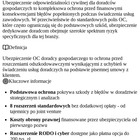
Ubezpieczenie odpowiedzialności cywilnej dla doradców
gospodarczych to kompleksowa ochrona przed finansowymi
konsekwencjami błędów popełnionych podczas świadczenia usług
zawodowych. W przeciwieństwie do standardowych polis OC,
które często ograniczają się do podstawowych szkód, ubezpieczenie
dedykowane doradcom obejmuje szerokie spektrum ryzyk
specyficznych dla tej branży.
Definicja
Ubezpieczenie OC doradcy gospodarczego to ochrona przed
roszczeniami odszkodowawczymi wynikającymi z uchybień w
świadczeniu usług doradczych na podstawie pisemnej umowy z
klientem.
Kluczowe informacje
Podstawowa ochrona
pokrywa szkody z błędów w doradztwie
strategicznym i analizach
8 rozszerzeń standardowych
bez dodatkowej opłaty - od
tajemnicy po joint venture
Koszty obrony prawnej
finansowane przez ubezpieczyciela od
pierwszego pozwu
Rozszerzenie RODO i cyber
dostępne jako płatna opcja do
200 tys. zł