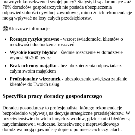
Porównanie koszt ubezpieczenia vs potencjalna szkoda
prawnych konsekwencji swojej pracy? Statystyki są alarmujące - aż
5-krokowy proces zakupu online
Jak minimalizować ryzyko w codziennej pracy
78% doradców gospodarczych nie posiada ubezpieczenia
Wymagane dokumenty i informacje
Dokumentacja i zabezpieczenie procesów doradczych
odpowiedzialności cywilnej zawodowej, mimo że ich rekomendacje
Postępowanie w przypadku roszczenia
mogą wpływać na losy całych przedsiębiorstw.
Kluczowe informacje
Rosnące ryzyko prawne
- wzrost świadomości klientów o
możliwości dochodzenia roszczeń
Wysokie koszty błędów
- średnie roszczenie w doradztwie
wynosi 50-200 tys. zł
Brak ochrony majątku
- bez ubezpieczenia odpowiadasz
całym swoim majątkiem
Profesjonalny wizerunek
- ubezpieczenie zwiększa zaufanie
klientów do Twoich usług
Specyfika pracy doradcy gospodarczego
Doradca gospodarczy to profesjonalista, którego rekomendacje
bezpośrednio wpływają na decyzje strategiczne przedsiębiorstw. W
przeciwieństwie do wielu innych zawodów, gdzie skutki błędów są
natychmiastowe i widoczne, konsekwencje nieprawidłowego
doradztwa mogą ujawnić się dopiero po miesiącach czy latach.