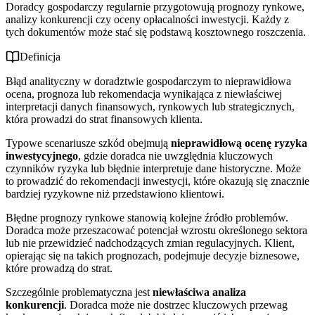
Doradcy gospodarczy regularnie przygotowują prognozy rynkowe,
analizy konkurencji czy oceny opłacalności inwestycji. Każdy z
tych dokumentów może stać się podstawą kosztownego roszczenia.
Definicja
Błąd analityczny w doradztwie gospodarczym to nieprawidłowa
ocena, prognoza lub rekomendacja wynikająca z niewłaściwej
interpretacji danych finansowych, rynkowych lub strategicznych,
która prowadzi do strat finansowych klienta.
Typowe scenariusze szkód obejmują
nieprawidłową ocenę ryzyka
inwestycyjnego
, gdzie doradca nie uwzględnia kluczowych
czynników ryzyka lub błędnie interpretuje dane historyczne. Może
to prowadzić do rekomendacji inwestycji, które okazują się znacznie
bardziej ryzykowne niż przedstawiono klientowi.
Błędne prognozy rynkowe stanowią kolejne źródło problemów.
Doradca może przeszacować potencjał wzrostu określonego sektora
lub nie przewidzieć nadchodzących zmian regulacyjnych. Klient,
opierając się na takich prognozach, podejmuje decyzje biznesowe,
które prowadzą do strat.
Szczególnie problematyczna jest
niewłaściwa analiza
konkurencji
. Doradca może nie dostrzec kluczowych przewag