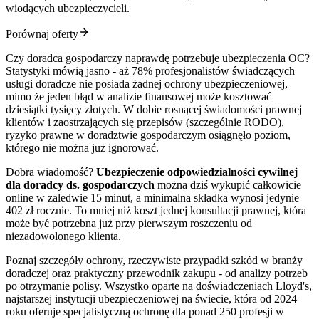
wiodących ubezpieczycieli.
Porównaj oferty
Czy doradca gospodarczy naprawdę potrzebuje ubezpieczenia OC?
Statystyki mówią jasno - aż 78% profesjonalistów świadczących
usługi doradcze nie posiada żadnej ochrony ubezpieczeniowej,
mimo że jeden błąd w analizie finansowej może kosztować
dziesiątki tysięcy złotych. W dobie rosnącej świadomości prawnej
klientów i zaostrzających się przepisów (szczególnie RODO),
ryzyko prawne w doradztwie gospodarczym osiągnęło poziom,
którego nie można już ignorować.
Dobra wiadomość?
Ubezpieczenie odpowiedzialności cywilnej
dla doradcy ds. gospodarczych
można dziś wykupić całkowicie
online w zaledwie 15 minut, a minimalna składka wynosi jedynie
402 zł rocznie. To mniej niż koszt jednej konsultacji prawnej, która
może być potrzebna już przy pierwszym roszczeniu od
niezadowolonego klienta.
Poznaj szczegóły ochrony, rzeczywiste przypadki szkód w branży
doradczej oraz praktyczny przewodnik zakupu - od analizy potrzeb
po otrzymanie polisy. Wszystko oparte na doświadczeniach Lloyd's,
najstarszej instytucji ubezpieczeniowej na świecie, która od 2024
roku oferuje specjalistyczną ochronę dla ponad 250 profesji w