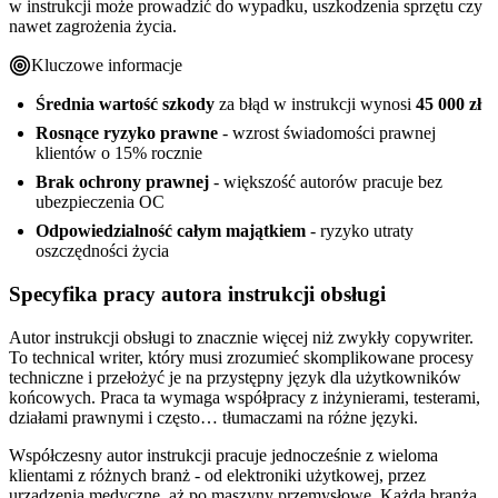
w instrukcji może prowadzić do wypadku, uszkodzenia sprzętu czy
Proces zakupu krok po kroku - 5 etapów
Jak minimalizować ryzyko w codziennej pracy
nawet zagrożenia życia.
Wymagane dokumenty i informacje
Dokumentacja procesu twórczego i współpracy
Postępowanie w przypadku roszczenia
Kluczowe informacje
Średnia wartość szkody
za błąd w instrukcji wynosi
45 000 zł
Rosnące ryzyko prawne
- wzrost świadomości prawnej
klientów o 15% rocznie
Brak ochrony prawnej
- większość autorów pracuje bez
ubezpieczenia OC
Odpowiedzialność całym majątkiem
- ryzyko utraty
oszczędności życia
Specyfika pracy autora instrukcji obsługi
Autor instrukcji obsługi to znacznie więcej niż zwykły copywriter.
To technical writer, który musi zrozumieć skomplikowane procesy
techniczne i przełożyć je na przystępny język dla użytkowników
końcowych. Praca ta wymaga współpracy z inżynierami, testerami,
działami prawnymi i często… tłumaczami na różne języki.
Współczesny autor instrukcji pracuje jednocześnie z wieloma
klientami z różnych branż - od elektroniki użytkowej, przez
urządzenia medyczne, aż po maszyny przemysłowe. Każda branża