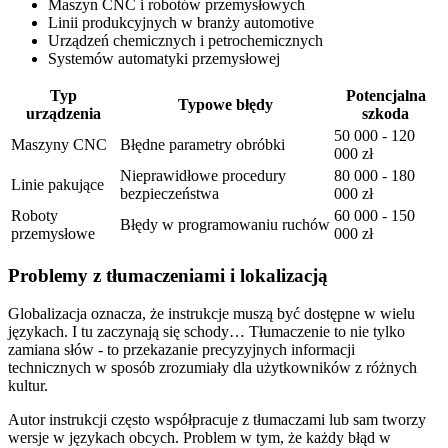
Maszyn CNC i robotów przemysłowych
Linii produkcyjnych w branży automotive
Urządzeń chemicznych i petrochemicznych
Systemów automatyki przemysłowej
Typ
Potencjalna
Typowe błędy
urządzenia
szkoda
50 000 - 120
Maszyny CNC
Błędne parametry obróbki
000 zł
Nieprawidłowe procedury
80 000 - 180
Linie pakujące
bezpieczeństwa
000 zł
Roboty
60 000 - 150
Błędy w programowaniu ruchów
przemysłowe
000 zł
Problemy z tłumaczeniami i lokalizacją
Globalizacja oznacza, że instrukcje muszą być dostępne w wielu
językach. I tu zaczynają się schody… Tłumaczenie to nie tylko
zamiana słów - to przekazanie precyzyjnych informacji
technicznych w sposób zrozumiały dla użytkowników z różnych
kultur.
Autor instrukcji często współpracuje z tłumaczami lub sam tworzy
wersje w językach obcych. Problem w tym, że każdy błąd w