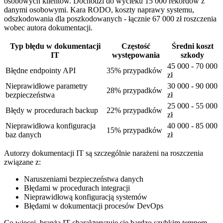
osobowych klientów. Dochodzi do wycieku 15 000 rekordów z
danymi osobowymi. Kara RODO, koszty naprawy systemu,
odszkodowania dla poszkodowanych - łącznie 67 000 zł roszczenia
wobec autora dokumentacji.
Typ błędu w dokumentacji
Częstość
Średni koszt
IT
występowania
szkody
45 000 - 70 000
Błędne endpointy API
35% przypadków
zł
Nieprawidłowe parametry
30 000 - 90 000
28% przypadków
bezpieczeństwa
zł
25 000 - 55 000
Błędy w procedurach backup
22% przypadków
zł
Nieprawidłowa konfiguracja
40 000 - 85 000
15% przypadków
baz danych
zł
Autorzy dokumentacji IT są szczególnie narażeni na roszczenia
związane z:
Naruszeniami bezpieczeństwa danych
Błędami w procedurach integracji
Nieprawidłową konfiguracją systemów
Błędami w dokumentacji procesów DevOps
Co więcej, branża IT charakteryzuje się bardzo szybkim tempem