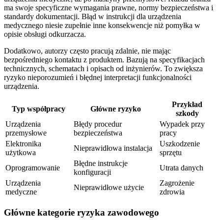
ma swoje specyficzne wymagania prawne, normy bezpieczeństwa i
standardy dokumentacji. Błąd w instrukcji dla urządzenia
medycznego niesie zupełnie inne konsekwencje niż pomyłka w
opisie obsługi odkurzacza.
Dodatkowo, autorzy często pracują zdalnie, nie mając
bezpośredniego kontaktu z produktem. Bazują na specyfikacjach
technicznych, schematach i opisach od inżynierów. To zwiększa
ryzyko nieporozumień i błędnej interpretacji funkcjonalności
urządzenia.
Przykład
Typ współpracy
Główne ryzyko
szkody
Urządzenia
Błędy procedur
Wypadek przy
przemysłowe
bezpieczeństwa
pracy
Elektronika
Uszkodzenie
Nieprawidłowa instalacja
użytkowa
sprzętu
Błędne instrukcje
Oprogramowanie
Utrata danych
konfiguracji
Urządzenia
Zagrożenie
Nieprawidłowe użycie
medyczne
zdrowia
Główne kategorie ryzyka zawodowego