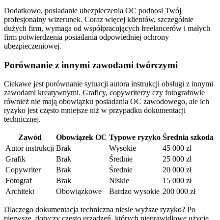
Dodatkowo, posiadanie ubezpieczenia OC podnosi Twój
profesjonalny wizerunek. Coraz więcej klientów, szczególnie
dużych firm, wymaga od współpracujących freelancerów i małych
firm potwierdzenia posiadania odpowiedniej ochrony
ubezpieczeniowej.
Porównanie z innymi zawodami twórczymi
Ciekawe jest porównanie sytuacji autora instrukcji obsługi z innymi
zawodami kreatywnymi. Graficy, copywriterzy czy fotografowie
również nie mają obowiązku posiadania OC zawodowego, ale ich
ryzyko jest często mniejsze niż w przypadku dokumentacji
technicznej.
Zawód
Obowiązek OC
Typowe ryzyko
Średnia szkoda
Autor instrukcji
Brak
Wysokie
45 000 zł
Grafik
Brak
Średnie
25 000 zł
Copywriter
Brak
Średnie
20 000 zł
Fotograf
Brak
Niskie
15 000 zł
Architekt
Obowiązkowe
Bardzo wysokie
200 000 zł
Dlaczego dokumentacja techniczna niesie wyższe ryzyko? Po
pierwsze, dotyczy często urządzeń, których nieprawidłowe użycie