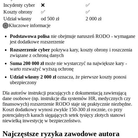
Incydenty cyber
❌
✅
Koszty obrony
✅
✅
Udział własny
od 500 zł
2 000 zł
Kluczowe informacje
Podstawowa polisa
nie obejmuje naruszeń RODO - wymagane
jest dodatkowe rozszerzenie
Rozszerzenie cyber
pokrywa kary, koszty obrony i roszczenia
związane z ochroną danych
Suma 200 000 zł
może nie wystarczyć na największe kary -
warto rozważyć wyższą ochronę
Udział własny 2 000 zł
oznacza, że pierwsze koszty ponosi
ubezpieczony
Dla autorów instrukcji pracujących z dokumentacją zawierającą
dane osobowe (np. instrukcje dla systemów HR, medycznych czy
finansowych) rozszerzenie RODO staje się praktycznie niezbędne.
Koszt dodatkowy wynosi zwykle 150-300 zł rocznie, co przy
potencjalnych karach sięgających setek tysięcy złotych stanowi
niewielką inwestycję w bezpieczeństwo.
Najczęstsze ryzyka zawodowe autora