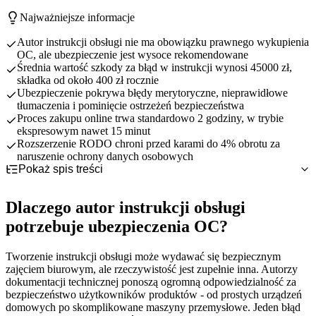
Najważniejsze informacje
Autor instrukcji obsługi nie ma obowiązku prawnego wykupienia
OC, ale ubezpieczenie jest wysoce rekomendowane
Średnia wartość szkody za błąd w instrukcji wynosi 45000 zł,
składka od około 400 zł rocznie
Ubezpieczenie pokrywa błędy merytoryczne, nieprawidłowe
tłumaczenia i pominięcie ostrzeżeń bezpieczeństwa
Proces zakupu online trwa standardowo 2 godziny, w trybie
ekspresowym nawet 15 minut
Rozszerzenie RODO chroni przed karami do 4% obrotu za
naruszenie ochrony danych osobowych
Pokaż spis treści
Dlaczego autor instrukcji obsługi potrzebuje ubezpieczenia
OC?
Dlaczego autor instrukcji obsługi
OC obowiązkowe czy dobrowolne dla autora instrukcji
Specyfika pracy autora instrukcji obsługi
obsługi?
Główne kategorie ryzyka zawodowego
potrzebuje ubezpieczenia OC?
Co obejmuje ubezpieczenie OC autora instrukcji obsługi?
Status prawny ubezpieczenia OC
Konsekwencje finansowe błędów w dokumentacji
Najczęstsze ryzyka zawodowe autora instrukcji - przykłady
Dlaczego warto wykupić mimo braku obowiązku
Podstawowy zakres odpowiedzialności cywilnej
Tworzenie instrukcji obsługi może wydawać się bezpiecznym
szkód
Porównanie z innymi zawodami twórczymi
Rozszerzenia standardowe - 8 kluczowych dodatków
zajęciem biurowym, ale rzeczywistość jest zupełnie inna. Autorzy
Ile kosztuje OC dla autora instrukcji obsługi?
Błędy w instrukcjach urządzeń przemysłowych
Rozszerzenia płatne - RODO i cyber
dokumentacji technicznej ponoszą ogromną odpowiedzialność za
Jak i gdzie wykupić ubezpieczenie OC autora instrukcji
Problemy z tłumaczeniami i lokalizacją
Czynniki wpływające na wysokość składki
bezpieczeństwo użytkowników produktów - od prostych urządzeń
obsługi?
Szkody w dokumentacji oprogramowania
Orientacyjne przedziały cenowe
domowych po skomplikowane maszyny przemysłowe. Jeden błąd
Praktyczne wskazówki dla autora instrukcji obsługi
Korzyści zakupu online vs tradycyjne kanały
Porównanie koszt ubezpieczenia vs potencjalna szkoda