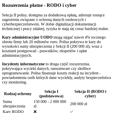
Rozszerzenia płatne - RODO i cyber
Sekcja II polisy, dostępna za dodatkową opłatą, adresuje rosnące
zagrożenia związane z ochroną danych osobowych i
cyberbezpieczeństwem. W dobie digitalizacji dokumentacji
technicznej i pracy zdalnej, ryzyka te stają się coraz bardziej realne.
Kary administracyjne UODO
mogą sięgać nawet 4% rocznego
obrotu firmy lub 20 milionów euro. Polisa pokrywa te kary do
wysokości sumy ubezpieczenia z Sekcji II (200 000 zł), wraz z
kosztami postępowań - prawników, ekspertów i opłat
administracyjnych.
Incydenty informatyczne
to druga część rozszerzenia,
pokrywająca wycieki danych, ransomware czy złośliwe
oprogramowanie. Polisa finansuje koszty reakcji na incydent -
powiadomienia osób których dane wyciekły, audyty bezpieczeństwa
czy monitoring.
Sekcja I
Sekcja II (RODO i
Rodzaj ochrony
(podstawowa)
cyber)
Suma
150 000 - 2 000 000
200 000 zł
ubezpieczenia
zł
Kary RODO
❌
✅