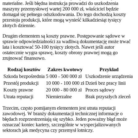
materialne. Jeśli błędna instrukcja prowadzi do uszkodzenia
maszyny przemysłowej wartej 200 000 zł, właściciel będzie
domagał się pełnego odszkodowania. Do tego dochodzą koszty
przestoju produkcji, które mogą wynieść kilkadziesiąt tysięcy
złotych dziennie.
Drugim elementem są koszty prawne. Postępowanie sądowe w
sprawie odpowiedzialności za wadliwą dokumentację może trwać
lata i kosztować 50-100 tysięcy złotych. Nawet jeśli autor
ostatecznie wygra sprawę, koszty obrony prawnej mogą go
zrujnować finansowo.
Rodzaj kosztów
Zakres kwotowy
Przykład
Szkoda bezpośrednia
5 000 - 500 000 zł
Uszkodzenie urządzenia
Przestój produkcji
10 000 - 100 000 zł
Dzień bez pracy linii
Koszty prawne
20 000 - 80 000 zł
Proces sądowy
Utrata reputacji
Niemierzalne
Brak przyszłych zleceń
Trzecim, często pomijanym elementem jest utrata reputacji
zawodowej. W branży dokumentacji technicznej informacje o
błędach rozprzestrzeniają się szybko. Jeden poważny błąd może
oznaczać koniec kariery, szczególnie w wyspecjalizowanych
sektorach jak medycyna czy przemysł lotniczy.