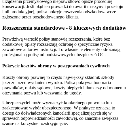
urządzenia przemysłowego nieprawidłowo opisze procedurę
konserwacji. Jeśli błąd ten prowadzi do awarii maszyny i przestoju
linii produkcyjnej, polisa pokryje roszczenia odszkodowawcze
zgłoszone przez poszkodowanego klienta.
Rozszerzenia standardowe - 8 kluczowych dodatków
Prawdziwą wartość polisy stanowią rozszerzenia, które bez
dodatkowej opłaty rozszerzają ochronę o specyficzne ryzyka
zawodowe autorów instrukcji. To właśnie te elementy odróżniają
profesjonalną polisę od podstawowych ubezpieczeń OC.
Pokrycie kosztów obrony w postępowaniach cywilnych
Koszty obrony prawnej to często największy składnik szkody -
jeszcze przed wydaniem wyroku. Polisa pokrywa honoraria
prawników, opłaty sądowe, koszty biegłych i tłumaczy od momentu
otrzymania pozwu lub wezwania do ugody.
Ubezpieczyciel może wyznaczyć konkretnego prawnika lub
zaakceptować wybór ubezpieczonego. W praktyce oznacza to
dostęp do doświadczonych kancelarii specjalizujących się w
sprawach odpowiedzialności zawodowej, co znacznie zwiększa
szanse na korzystne rozstrzygnięcie.