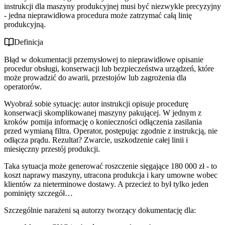
instrukcji dla maszyny produkcyjnej musi być niezwykle precyzyjny
- jedna nieprawidłowa procedura może zatrzymać całą linię
produkcyjną.
Definicja
Błąd w dokumentacji przemysłowej to nieprawidłowe opisanie
procedur obsługi, konserwacji lub bezpieczeństwa urządzeń, które
może prowadzić do awarii, przestojów lub zagrożenia dla
operatorów.
Wyobraź sobie sytuację: autor instrukcji opisuje procedurę
konserwacji skomplikowanej maszyny pakującej. W jednym z
kroków pomija informację o konieczności odłączenia zasilania
przed wymianą filtra. Operator, postępując zgodnie z instrukcją, nie
odłącza prądu. Rezultat? Zwarcie, uszkodzenie całej linii i
miesięczny przestój produkcji.
Taka sytuacja może generować roszczenie sięgające 180 000 zł - to
koszt naprawy maszyny, utracona produkcja i kary umowne wobec
klientów za nieterminowe dostawy. A przecież to był tylko jeden
pominięty szczegół…
Szczególnie narażeni są autorzy tworzący dokumentację dla: