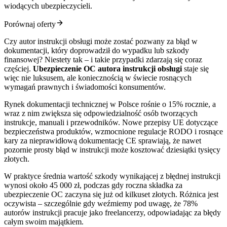
wiodących ubezpieczycieli.
Porównaj oferty
Czy autor instrukcji obsługi może zostać pozwany za błąd w
dokumentacji, który doprowadził do wypadku lub szkody
finansowej? Niestety tak – i takie przypadki zdarzają się coraz
częściej.
Ubezpieczenie OC autora instrukcji obsługi
staje się
więc nie luksusem, ale koniecznością w świecie rosnących
wymagań prawnych i świadomości konsumentów.
Rynek dokumentacji technicznej w Polsce rośnie o 15% rocznie, a
wraz z nim zwiększa się odpowiedzialność osób tworzących
instrukcje, manuali i przewodników. Nowe przepisy UE dotyczące
bezpieczeństwa produktów, wzmocnione regulacje RODO i rosnące
kary za nieprawidłową dokumentację CE sprawiają, że nawet
pozornie prosty błąd w instrukcji może kosztować dziesiątki tysięcy
złotych.
W praktyce średnia wartość szkody wynikającej z błędnej instrukcji
wynosi około 45 000 zł, podczas gdy roczna składka za
ubezpieczenie OC zaczyna się już od kilkuset złotych. Różnica jest
oczywista – szczególnie gdy weźmiemy pod uwagę, że 78%
autorów instrukcji pracuje jako freelancerzy, odpowiadając za błędy
całym swoim majątkiem.