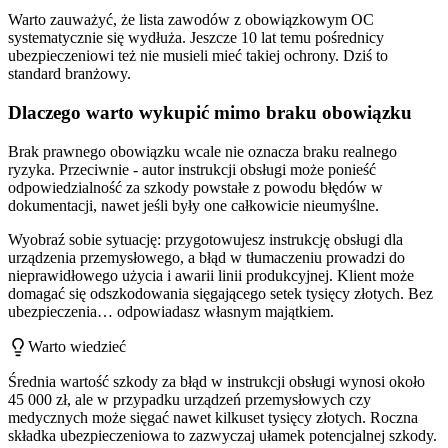
Warto zauważyć, że lista zawodów z obowiązkowym OC
systematycznie się wydłuża. Jeszcze 10 lat temu pośrednicy
ubezpieczeniowi też nie musieli mieć takiej ochrony. Dziś to
standard branżowy.
Dlaczego warto wykupić mimo braku obowiązku
Brak prawnego obowiązku wcale nie oznacza braku realnego
ryzyka. Przeciwnie - autor instrukcji obsługi może ponieść
odpowiedzialność za szkody powstałe z powodu błędów w
dokumentacji, nawet jeśli były one całkowicie nieumyślne.
Wyobraź sobie sytuację: przygotowujesz instrukcję obsługi dla
urządzenia przemysłowego, a błąd w tłumaczeniu prowadzi do
nieprawidłowego użycia i awarii linii produkcyjnej. Klient może
domagać się odszkodowania sięgającego setek tysięcy złotych. Bez
ubezpieczenia… odpowiadasz własnym majątkiem.
Warto wiedzieć
Średnia wartość szkody za błąd w instrukcji obsługi wynosi około
45 000 zł, ale w przypadku urządzeń przemysłowych czy
medycznych może sięgać nawet kilkuset tysięcy złotych. Roczna
składka ubezpieczeniowa to zazwyczaj ułamek potencjalnej szkody.