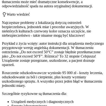
tłumaczeniu może mieć dramatyczne konsekwencje, a
odpowiedzialność spada na autora oryginalnej dokumentacji.
Warto wiedzieć
Najczęstsze problemy z lokalizacją dotyczą ostrzeżeń
bezpieczeństwa, jednostek miar i procedur awaryjnych. W
niektórych kulturach czerwony kolor oznacza szczęście, nie
niebezpieczeństwo - takie niuanse mogą być kluczowe!
Przykład z życia wzięty: autor instrukcji dla urządzenia medycznego
przygotowuje wersję angielską dokumentacji. W tłumaczeniu
ostrzeżenia „Do not exceed 50°C” zostaje błędnie przetłumaczone
jako „Do not exceed 50°F”. Różnica? To 32 stopnie Celsjusza!
Urządzenie zostaje przegrzane, uszkodzone, a pacjent doznaje
oparzeń.
Roszczenie odszkodowawcze wyniosło 95 000 zł - koszty leczenia,
odszkodowanie za ból i cierpienie, plus koszty wymiany
uszkodzonego sprzętu. A wszystko przez jeden błąd w tłumaczeniu
jednostki miary.
Szczególnie ryzykowne są tłumaczenia dla:
Urządzeń medycznych i diagnostycznych
Sprzętu laboratoryjnego