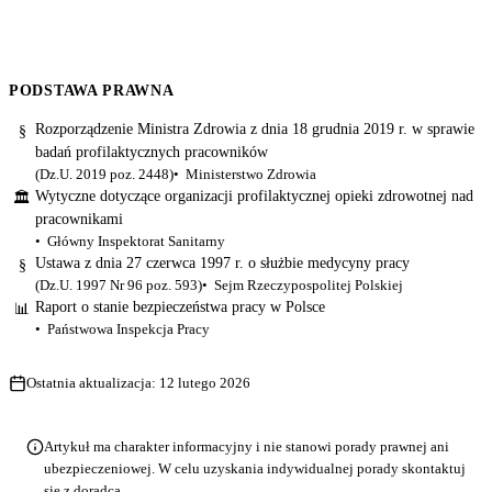
PODSTAWA PRAWNA
Rozporządzenie Ministra Zdrowia z dnia 18 grudnia 2019 r. w sprawie
§
badań profilaktycznych pracowników
(Dz.U. 2019 poz. 2448)
Ministerstwo Zdrowia
Wytyczne dotyczące organizacji profilaktycznej opieki zdrowotnej nad
🏛
pracownikami
Główny Inspektorat Sanitarny
Ustawa z dnia 27 czerwca 1997 r. o służbie medycyny pracy
§
(Dz.U. 1997 Nr 96 poz. 593)
Sejm Rzeczypospolitej Polskiej
Raport o stanie bezpieczeństwa pracy w Polsce
📊
Państwowa Inspekcja Pracy
Ostatnia aktualizacja:
12 lutego 2026
Artykuł ma charakter informacyjny i nie stanowi porady prawnej ani
ubezpieczeniowej. W celu uzyskania indywidualnej porady skontaktuj
się z doradcą.