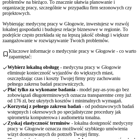
problemów na bieżąco. To znacznie ułatwia planowanie i
organizację pracy, szczególnie w przypadku firm sezonowych czy
projektowych.
Wybierając medycynę pracy w Głogowie, inwestujesz w rozwój
lokalnej gospodarki i budujesz relacje biznesowe w regionie. To
podejście często przekłada się na lepszą jakość obsługi i większe
zaangażowanie w rozwiązywanie Twoich problemów.
Kluczowe informacje o medycynie pracy w Głogowie - co warto
zapamiętać:
Wybierz lokalną obsługę
- medycyna pracy w Głogowie
eliminuje konieczność wyjazdów do większych miast,
oszczędzając czas i koszty Twojej firmy przy zachowaniu
pełnego zakresu badań pracowniczych.
Płać tylko za wykonane badania
- model pay-as-you-go bez
zobowiązań długoterminowych oznacza transparentne ceny już
od 176 zł, bez ukrytych kosztów i minimalnych wymagań.
Korzystaj z pełnego zakresu badań
- od podstawowych badań
wstępnych i okresowych po specjalistyczne procedury jak
spirometria komputerowa i audiometria tonalna.
Zyskaj elastyczność terminów
- lokalna dostępność medycyny
pracy w Głogowie oznacza możliwość szybkiego umówienia
wizyt dostosowanych do potrzeb Twojej firmy.