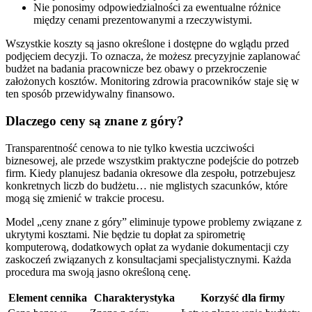
Nie ponosimy odpowiedzialności za ewentualne różnice
między cenami prezentowanymi a rzeczywistymi.
Wszystkie koszty są jasno określone i dostępne do wglądu przed
podjęciem decyzji. To oznacza, że możesz precyzyjnie zaplanować
budżet na badania pracownicze bez obawy o przekroczenie
założonych kosztów. Monitoring zdrowia pracowników staje się w
ten sposób przewidywalny finansowo.
Dlaczego ceny są znane z góry?
Transparentność cenowa to nie tylko kwestia uczciwości
biznesowej, ale przede wszystkim praktyczne podejście do potrzeb
firm. Kiedy planujesz badania okresowe dla zespołu, potrzebujesz
konkretnych liczb do budżetu… nie mglistych szacunków, które
mogą się zmienić w trakcie procesu.
Model „ceny znane z góry” eliminuje typowe problemy związane z
ukrytymi kosztami. Nie będzie tu dopłat za spirometrię
komputerową, dodatkowych opłat za wydanie dokumentacji czy
zaskoczeń związanych z konsultacjami specjalistycznymi. Każda
procedura ma swoją jasno określoną cenę.
Element cennika
Charakterystyka
Korzyść dla firmy