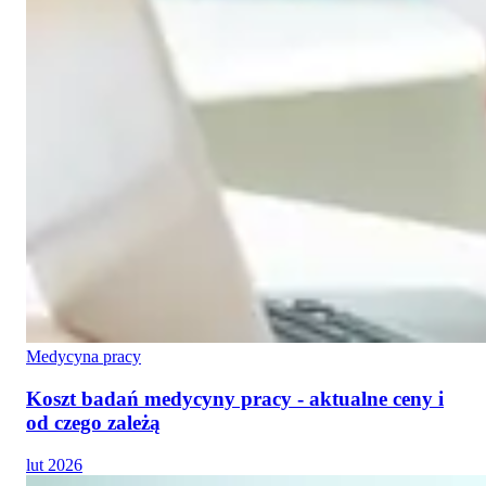
Medycyna pracy
Koszt badań medycyny pracy - aktualne ceny i
od czego zależą
lut 2026