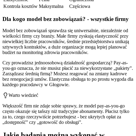
Kontrola kosztów
Maksymalna
Częściowa
Dla kogo model bez zobowiązań? - wszystkie firmy
Model bez zobowiązań sprawdza się uniwersalnie, niezależnie od
wielkości firmy czy branży. Małe firmy zyskują elastyczność przy
niewielkiej liczbie pracowników, średnie przedsiębiorstwa unikają
sztywnych kontraktów, a duże organizacje mogą lepiej planować
budżet na monitoring zdrowia pracowników.
Czy prowadzisz jednoosobową działalność gospodarczą? Pay-as-
you-go oznacza, że nie musisz płacić za niewykorzystane „pakiety”.
Zarządzasz średnią firmą? Możesz reagować na zmiany kadrowe
bez renegocjacji umów. Elastyczna obsługa to po prostu wygoda dla
każdego pracodawcy w Głogowie.
Warto wiedzieć
Większość firm nie zdaje sobie sprawy, że model pay-as-you-go
często okazuje się tańszy niż tradycyjne abonamenty. Płacisz tylko
za to, czego rzeczywiście potrzebujesz - bez ukrytych opłat za
„dostępność” czy „gotowość do obsługi”.
Jakie badania można wykonać w