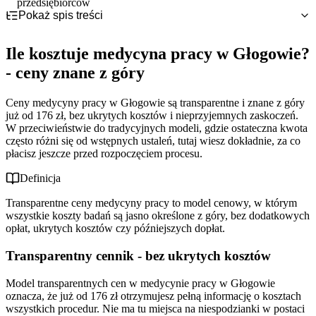
przedsiębiorców
Pokaż spis treści
Ile kosztuje medycyna pracy w Głogowie? - ceny znane z
góry
Ile kosztuje medycyna pracy w Głogowie?
Medycyna pracy w Głogowie bez zobowiązań - model pay-as-
Transparentny cennik - bez ukrytych kosztów
you-go
Dlaczego ceny są znane z góry?
- ceny znane z góry
Jakie badania można wykonać w medycynie pracy w
Pay-as-you-go vs tradycyjne umowy - porównanie
Głogowie?
Dla kogo model bez zobowiązań? - wszystkie firmy
Ceny medycyny pracy w Głogowie są transparentne i znane z góry
Dlaczego lokalna medycyna pracy w Głogowie?
Pełny zakres badań - od podstawowych do specjalistycznych
już od 176 zł, bez ukrytych kosztów i nieprzyjemnych zaskoczeń.
Dostosowanie do różnych stanowisk - monitoring zdrowia
Oszczędność czasu i kosztów - lokalne korzyści
W przeciwieństwie do tradycyjnych modeli, gdzie ostateczna kwota
Elastyczne terminy dla lokalnych firm
często różni się od wstępnych ustaleń, tutaj wiesz dokładnie, za co
płacisz jeszcze przed rozpoczęciem procesu.
Definicja
Transparentne ceny medycyny pracy to model cenowy, w którym
wszystkie koszty badań są jasno określone z góry, bez dodatkowych
opłat, ukrytych kosztów czy późniejszych dopłat.
Transparentny cennik - bez ukrytych kosztów
Model transparentnych cen w medycynie pracy w Głogowie
oznacza, że już od 176 zł otrzymujesz pełną informację o kosztach
wszystkich procedur. Nie ma tu miejsca na niespodzianki w postaci