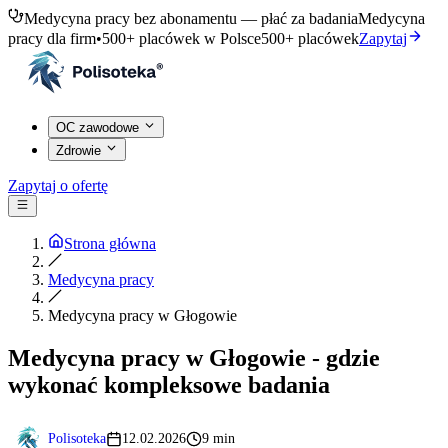
Medycyna pracy bez abonamentu — płać za badania
Medycyna
pracy dla firm
•
500+ placówek w Polsce
500+ placówek
Zapytaj
OC zawodowe
Zdrowie
Zapytaj o ofertę
Strona główna
Medycyna pracy
Medycyna pracy w Głogowie
Medycyna pracy w Głogowie - gdzie
wykonać kompleksowe badania
Polisoteka
12.02.2026
9 min