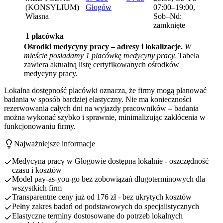
(KONSYLIUM)
Głogów
07:00–19:00,
Własna
Sob–Nd:
zamknięte
1 placówka
Ośrodki medycyny pracy – adresy i lokalizacje.
W
mieście posiadamy 1 placówkę medycyny pracy.
Tabela
zawiera aktualną listę certyfikowanych ośrodków
medycyny pracy.
Lokalna dostępność placówki oznacza, że firmy mogą planować
badania w sposób bardziej elastyczny. Nie ma konieczności
rezerwowania całych dni na wyjazdy pracowników – badania
można wykonać szybko i sprawnie, minimalizując zakłócenia w
funkcjonowaniu firmy.
Najważniejsze informacje
Medycyna pracy w Głogowie dostępna lokalnie - oszczędność
czasu i kosztów
Model pay-as-you-go bez zobowiązań długoterminowych dla
wszystkich firm
Transparentne ceny już od 176 zł - bez ukrytych kosztów
Pełny zakres badań od podstawowych do specjalistycznych
Elastyczne terminy dostosowane do potrzeb lokalnych