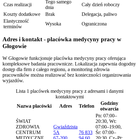
Tego samego
Czas realizacji
Cały dzień roboczy
dnia
Koszty dodatkowe
Brak
Delegacja, paliwo
Elastyczność
Wysoka
Ograniczona
terminów
Adres i kontakt - placówka medycyny pracy w
Głogowie
W Głogowie funkcjonuje placówka medycyny pracy oferująca
kompleksowe badania pracownicze. Lokalizacja zapewnia dogodny
dostęp dla firm z całego regionu, a monitoring zdrowia
pracowników można realizować bez konieczności organizowania
wyjazdów.
Lista 1 placówek medycyny pracy z adresami i danymi
kontaktowymi
Godziny
Nazwa placówki
Adres
Telefon
otwarcia
Pn: 07:00–
ŚWIAT
20:30, Wt:
ZDROWIA
Gwiaździsta
07:00–19:00,
CENTRUM
5A
76 833
Śr: 07:00–
MEDYCZNE
67-200
94 60
20:30, Cz–Pt: