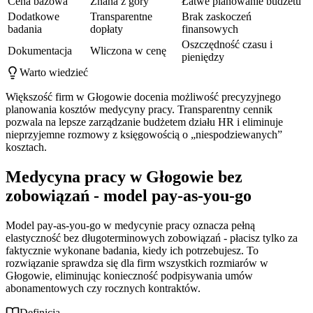
Cena bazowa
Znana z góry
Łatwe planowanie budżetu
Dodatkowe
Transparentne
Brak zaskoczeń
badania
dopłaty
finansowych
Oszczędność czasu i
Dokumentacja
Wliczona w cenę
pieniędzy
Warto wiedzieć
Większość firm w Głogowie docenia możliwość precyzyjnego
planowania kosztów medycyny pracy. Transparentny cennik
pozwala na lepsze zarządzanie budżetem działu HR i eliminuje
nieprzyjemne rozmowy z księgowością o „niespodziewanych”
kosztach.
Medycyna pracy w Głogowie bez
zobowiązań - model pay-as-you-go
Model pay-as-you-go w medycynie pracy oznacza pełną
elastyczność bez długoterminowych zobowiązań - płacisz tylko za
faktycznie wykonane badania, kiedy ich potrzebujesz. To
rozwiązanie sprawdza się dla firm wszystkich rozmiarów w
Głogowie, eliminując konieczność podpisywania umów
abonamentowych czy rocznych kontraktów.
Definicja