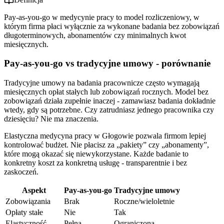
Pay-as-you-go w medycynie pracy to model rozliczeniowy, w
którym firma płaci wyłącznie za wykonane badania bez zobowiązań
długoterminowych, abonamentów czy minimalnych kwot
miesięcznych.
Pay-as-you-go vs tradycyjne umowy - porównanie
Tradycyjne umowy na badania pracownicze często wymagają
miesięcznych opłat stałych lub zobowiązań rocznych. Model bez
zobowiązań działa zupełnie inaczej - zamawiasz badania dokładnie
wtedy, gdy są potrzebne. Czy zatrudniasz jednego pracownika czy
dziesięciu? Nie ma znaczenia.
Elastyczna medycyna pracy w Głogowie pozwala firmom lepiej
kontrolować budżet. Nie płacisz za „pakiety” czy „abonamenty”,
które mogą okazać się niewykorzystane. Każde badanie to
konkretny koszt za konkretną usługę - transparentnie i bez
zaskoczeń.
Aspekt
Pay-as-you-go
Tradycyjne umowy
Zobowiązania
Brak
Roczne/wieloletnie
Opłaty stałe
Nie
Tak
Elastyczność
Pełna
Ograniczona