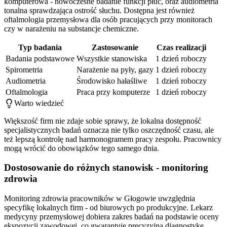
komputerowa - nowoczesne badanie funkcji płuc, oraz audiometria
tonalna sprawdzająca ostrość słuchu. Dostępna jest również
oftalmologia przemysłowa dla osób pracujących przy monitorach
czy w narażeniu na substancje chemiczne.
Typ badania
Zastosowanie
Czas realizacji
Badania podstawowe
Wszystkie stanowiska
1 dzień roboczy
Spirometria
Narażenie na pyły, gazy
1 dzień roboczy
Audiometria
Środowisko hałaśliwe
1 dzień roboczy
Oftalmologia
Praca przy komputerze
1 dzień roboczy
Warto wiedzieć
Większość firm nie zdaje sobie sprawy, że lokalna dostępność
specjalistycznych badań oznacza nie tylko oszczędność czasu, ale
też lepszą kontrolę nad harmonogramem pracy zespołu. Pracownicy
mogą wrócić do obowiązków tego samego dnia.
Dostosowanie do różnych stanowisk - monitoring
zdrowia
Monitoring zdrowia pracowników w Głogowie uwzględnia
specyfikę lokalnych firm - od biurowych po produkcyjne. Lekarz
medycyny przemysłowej dobiera zakres badań na podstawie oceny
ekspozycji zawodowej, co gwarantuje precyzyjną diagnostykę.