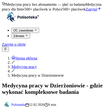
Medycyna pracy bez abonamentu — płać za badania
Medycyna
pracy dla firm
•
500+ placówek w Polsce
500+ placówek
Zapytaj
OC zawodowe
Zdrowie
Zapytaj o ofertę
Strona główna
Medycyna pracy
Medycyna pracy w Dzierżoniowie
Medycyna pracy w Dzierżoniowie - gdzie
wykonać kompleksowe badania
Polisoteka
12.02.2026
9 min