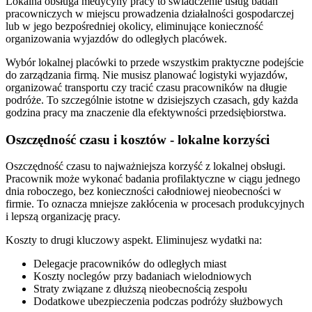
Lokalna obsługa medycyny pracy to świadczenie usług badań
pracowniczych w miejscu prowadzenia działalności gospodarczej
lub w jego bezpośredniej okolicy, eliminujące konieczność
organizowania wyjazdów do odległych placówek.
Wybór lokalnej placówki to przede wszystkim praktyczne podejście
do zarządzania firmą. Nie musisz planować logistyki wyjazdów,
organizować transportu czy tracić czasu pracowników na długie
podróże. To szczególnie istotne w dzisiejszych czasach, gdy każda
godzina pracy ma znaczenie dla efektywności przedsiębiorstwa.
Oszczędność czasu i kosztów - lokalne korzyści
Oszczędność czasu to najważniejsza korzyść z lokalnej obsługi.
Pracownik może wykonać badania profilaktyczne w ciągu jednego
dnia roboczego, bez konieczności całodniowej nieobecności w
firmie. To oznacza mniejsze zakłócenia w procesach produkcyjnych
i lepszą organizację pracy.
Koszty to drugi kluczowy aspekt. Eliminujesz wydatki na:
Delegacje pracowników do odległych miast
Koszty noclegów przy badaniach wielodniowych
Straty związane z dłuższą nieobecnością zespołu
Dodatkowe ubezpieczenia podczas podróży służbowych