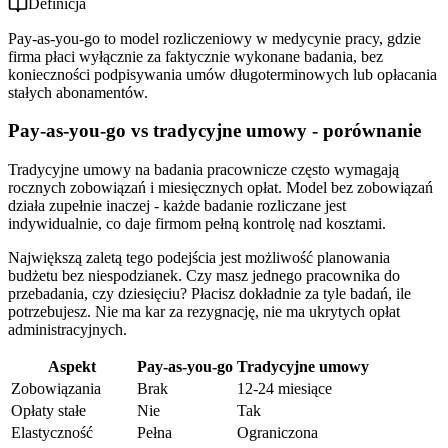
Definicja
Pay-as-you-go to model rozliczeniowy w medycynie pracy, gdzie
firma płaci wyłącznie za faktycznie wykonane badania, bez
konieczności podpisywania umów długoterminowych lub opłacania
stałych abonamentów.
Pay-as-you-go vs tradycyjne umowy - porównanie
Tradycyjne umowy na badania pracownicze często wymagają
rocznych zobowiązań i miesięcznych opłat. Model bez zobowiązań
działa zupełnie inaczej - każde badanie rozliczane jest
indywidualnie, co daje firmom pełną kontrolę nad kosztami.
Największą zaletą tego podejścia jest możliwość planowania
budżetu bez niespodzianek. Czy masz jednego pracownika do
przebadania, czy dziesięciu? Płacisz dokładnie za tyle badań, ile
potrzebujesz. Nie ma kar za rezygnację, nie ma ukrytych opłat
administracyjnych.
Aspekt
Pay-as-you-go
Tradycyjne umowy
Zobowiązania
Brak
12-24 miesiące
Opłaty stałe
Nie
Tak
Elastyczność
Pełna
Ograniczona