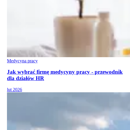
Medycyna pracy
Jak wybrać firmę medycyny pracy - przewodnik
dla działów HR
lut 2026