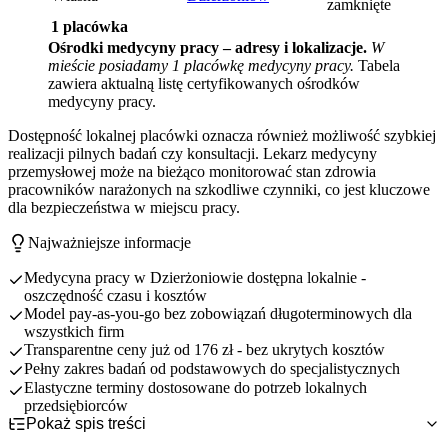
zamknięte
1 placówka
Ośrodki medycyny pracy – adresy i lokalizacje.
W
mieście posiadamy 1 placówkę medycyny pracy.
Tabela
zawiera aktualną listę certyfikowanych ośrodków
medycyny pracy.
Dostępność lokalnej placówki oznacza również możliwość szybkiej
realizacji pilnych badań czy konsultacji. Lekarz medycyny
przemysłowej może na bieżąco monitorować stan zdrowia
pracowników narażonych na szkodliwe czynniki, co jest kluczowe
dla bezpieczeństwa w miejscu pracy.
Najważniejsze informacje
Medycyna pracy w Dzierżoniowie dostępna lokalnie -
oszczędność czasu i kosztów
Model pay-as-you-go bez zobowiązań długoterminowych dla
wszystkich firm
Transparentne ceny już od 176 zł - bez ukrytych kosztów
Pełny zakres badań od podstawowych do specjalistycznych
Elastyczne terminy dostosowane do potrzeb lokalnych
przedsiębiorców
Pokaż spis treści
Ile kosztuje medycyna pracy w Dzierżoniowie? - ceny znane z