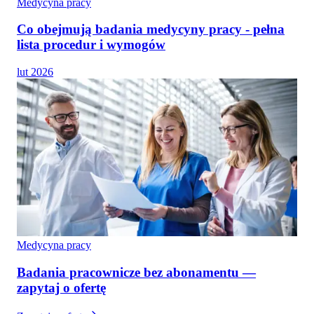
Medycyna pracy
Co obejmują badania medycyny pracy - pełna
lista procedur i wymogów
lut 2026
Medycyna pracy
Badania pracownicze bez abonamentu —
zapytaj o ofertę