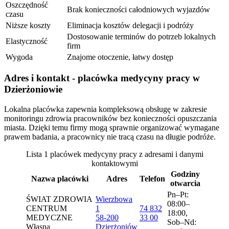
Oszczędność
Brak konieczności całodniowych wyjazdów
czasu
Niższe koszty
Eliminacja kosztów delegacji i podróży
Dostosowanie terminów do potrzeb lokalnych
Elastyczność
firm
Wygoda
Znajome otoczenie, łatwy dostęp
Adres i kontakt - placówka medycyny pracy w
Dzierżoniowie
Lokalna placówka zapewnia kompleksową obsługę w zakresie
monitoringu zdrowia pracowników bez konieczności opuszczania
miasta. Dzięki temu firmy mogą sprawnie organizować wymagane
prawem badania, a pracownicy nie tracą czasu na długie podróże.
Lista 1 placówek medycyny pracy z adresami i danymi
kontaktowymi
Godziny
Nazwa placówki
Adres
Telefon
otwarcia
Pn–Pt:
ŚWIAT ZDROWIA
Wierzbowa
08:00–
CENTRUM
1
74 832
18:00,
MEDYCZNE
58-200
33 00
Sob–Nd:
Własna
Dzierżoniów