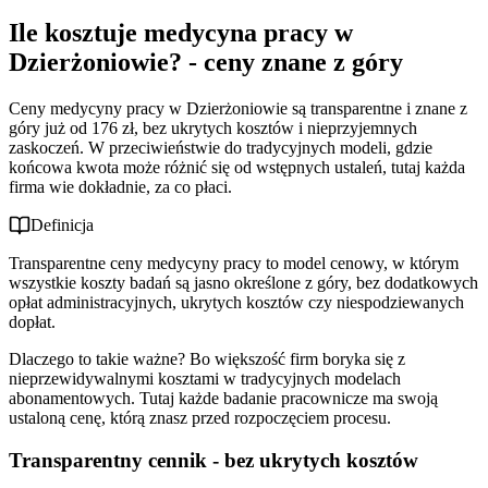
góry
Ile kosztuje medycyna pracy w
Medycyna pracy w Dzierżoniowie bez zobowiązań - model
Transparentny cennik - bez ukrytych kosztów
pay-as-you-go
Dlaczego ceny są znane z góry?
Dzierżoniowie? - ceny znane z góry
Jakie badania można wykonać w medycynie pracy w
Pay-as-you-go vs tradycyjne umowy - porównanie
Dzierżoniowie?
Dla kogo model bez zobowiązań? - wszystkie firmy
Ceny medycyny pracy w Dzierżoniowie są transparentne i znane z
Dlaczego lokalna medycyna pracy w Dzierżoniowie?
Pełny zakres badań - od podstawowych do specjalistycznych
góry już od 176 zł, bez ukrytych kosztów i nieprzyjemnych
Dostosowanie do różnych stanowisk - monitoring zdrowia
Oszczędność czasu i kosztów - lokalne korzyści
zaskoczeń. W przeciwieństwie do tradycyjnych modeli, gdzie
Elastyczne terminy dla lokalnych firm
końcowa kwota może różnić się od wstępnych ustaleń, tutaj każda
firma wie dokładnie, za co płaci.
Definicja
Transparentne ceny medycyny pracy to model cenowy, w którym
wszystkie koszty badań są jasno określone z góry, bez dodatkowych
opłat administracyjnych, ukrytych kosztów czy niespodziewanych
dopłat.
Dlaczego to takie ważne? Bo większość firm boryka się z
nieprzewidywalnymi kosztami w tradycyjnych modelach
abonamentowych. Tutaj każde badanie pracownicze ma swoją
ustaloną cenę, którą znasz przed rozpoczęciem procesu.
Transparentny cennik - bez ukrytych kosztów