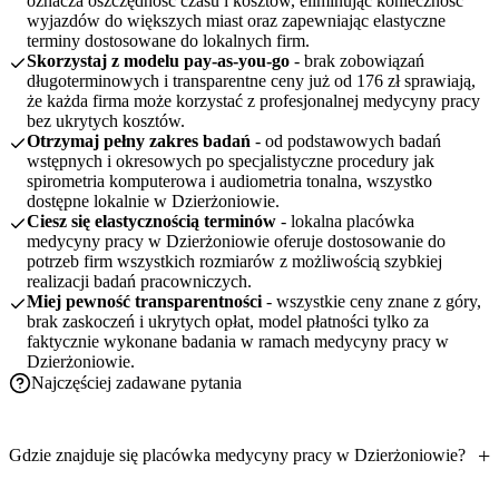
oznacza oszczędność czasu i kosztów, eliminując konieczność
wyjazdów do większych miast oraz zapewniając elastyczne
terminy dostosowane do lokalnych firm.
Skorzystaj z modelu pay-as-you-go
- brak zobowiązań
długoterminowych i transparentne ceny już od 176 zł sprawiają,
że każda firma może korzystać z profesjonalnej medycyny pracy
bez ukrytych kosztów.
Otrzymaj pełny zakres badań
- od podstawowych badań
wstępnych i okresowych po specjalistyczne procedury jak
spirometria komputerowa i audiometria tonalna, wszystko
dostępne lokalnie w Dzierżoniowie.
Ciesz się elastycznością terminów
- lokalna placówka
medycyny pracy w Dzierżoniowie oferuje dostosowanie do
potrzeb firm wszystkich rozmiarów z możliwością szybkiej
realizacji badań pracowniczych.
Miej pewność transparentności
- wszystkie ceny znane z góry,
brak zaskoczeń i ukrytych opłat, model płatności tylko za
faktycznie wykonane badania w ramach medycyny pracy w
Dzierżoniowie.
Najczęściej zadawane pytania
Gdzie znajduje się placówka medycyny pracy w Dzierżoniowie?