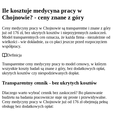
Ile kosztuje medycyna pracy w Chojnowie? - ceny znane z
góry
Ile kosztuje medycyna pracy w
Medycyna pracy w Chojnowie bez zobowiązań - model pay-
Transparentny cennik - bez ukrytych kosztów
as-you-go
Dlaczego ceny są znane z góry?
Chojnowie? - ceny znane z góry
Jakie badania można wykonać w medycynie pracy w
Pay-as-you-go vs tradycyjne umowy - porównanie
Chojnowie?
Dla kogo model bez zobowiązań? - wszystkie firmy
Ceny medycyny pracy w Chojnowie są transparentne i znane z góry
Dlaczego lokalna medycyna pracy w Chojnowie?
Pełny zakres badań - od podstawowych do specjalistycznych
już od 176 zł, bez ukrytych kosztów i nieprzyjemnych zaskoczeń.
Dostosowanie do różnych stanowisk - monitoring zdrowia
Oszczędność czasu i kosztów - lokalne korzyści
Model transparentnych cen oznacza, że każda firma - niezależnie od
Elastyczne terminy dla lokalnych firm
wielkości - wie dokładnie, za co płaci jeszcze przed rozpoczęciem
współpracy.
Definicja
Transparentne ceny medycyny pracy to model cenowy, w którym
wszystkie koszty badań są znane z góry, bez dodatkowych opłat,
ukrytych kosztów czy niespodziewanych dopłat.
Transparentny cennik - bez ukrytych kosztów
Dlaczego warto wybrać cennik bez zaskoczeń? Bo planowanie
budżetu na badania pracownicze staje się proste i przewidywalne.
Ceny medycyny pracy w Chojnowie już od 176 zł obejmują pełną
obsługę bez dodatkowych opłat: