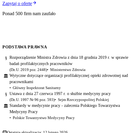
Zapytaj o ofertę
Ponad 500 firm nam zaufało
PODSTAWA PRAWNA
Rozporządzenie Ministra Zdrowia z dnia 18 grudnia 2019 r. w sprawie
§
badań profilaktycznych pracowników
(Dz.U. 2019 poz. 2448)
Ministerstwo Zdrowia
Wytyczne dotyczące organizacji profilaktycznej opieki zdrowotnej nad
🏛
pracownikami
Główny Inspektorat Sanitarny
Ustawa z dnia 27 czerwca 1997 r. o służbie medycyny pracy
§
(Dz.U. 1997 Nr 96 poz. 593)
Sejm Rzeczypospolitej Polskiej
Standardy w medycynie pracy - zalecenia Polskiego Towarzystwa
🏛
Medycyny Pracy
Polskie Towarzystwo Medycyny Pracy
Ostatnia aktualizacja:
12 lutego 2026