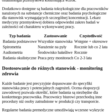
oftalmologia przemysłowa kontrolująca wzrok.
Dodatkowo dostępne są badania toksykologiczne dla pracowników
narażonych na substancje chemiczne oraz badania psychologiczne
dla stanowisk wymagających szczególnej koncentracji. Lekarz
medycyny przemysłowej dobiera odpowiedni zakres badań w
zależności od charakteru wykonywanej pracy.
Typ badania
Zastosowanie
Częstotliwość
Badania podstawowe
Wszystkie stanowiska
Wstępne + okresowe
Spirometria
Narażenie na pyły
Rocznie lub co 2 lata
Audiometria
Środowisko hałaśliwe
Rocznie
Badania okulistyczne
Praca przy monitorach
Co 2-3 lata
Dostosowanie do różnych stanowisk - monitoring
zdrowia
Każde badanie jest precyzyjnie dopasowane do specyfiki
stanowiska pracy i potencjalnych zagrożeń. Ocena ekspozycji
zawodowej pozwala określić, które badania są niezbędne dla
konkretnego pracownika. Pracownicy biurowi przechodzą inne
procedury niż osoby zatrudnione w produkcji czy transporcie.
Regularne badania premedyczne umożliwiają wczesne wykrycie