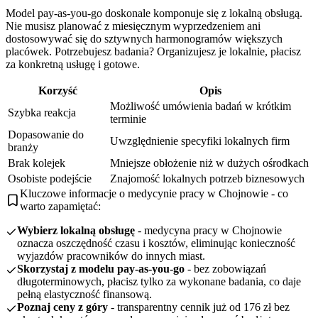
Model pay-as-you-go doskonale komponuje się z lokalną obsługą.
Nie musisz planować z miesięcznym wyprzedzeniem ani
dostosowywać się do sztywnych harmonogramów większych
placówek. Potrzebujesz badania? Organizujesz je lokalnie, płacisz
za konkretną usługę i gotowe.
Korzyść
Opis
Możliwość umówienia badań w krótkim
Szybka reakcja
terminie
Dopasowanie do
Uwzględnienie specyfiki lokalnych firm
branży
Brak kolejek
Mniejsze obłożenie niż w dużych ośrodkach
Osobiste podejście
Znajomość lokalnych potrzeb biznesowych
Kluczowe informacje o medycynie pracy w Chojnowie - co
warto zapamiętać:
Wybierz lokalną obsługę
- medycyna pracy w Chojnowie
oznacza oszczędność czasu i kosztów, eliminując konieczność
wyjazdów pracowników do innych miast.
Skorzystaj z modelu pay-as-you-go
- bez zobowiązań
długoterminowych, płacisz tylko za wykonane badania, co daje
pełną elastyczność finansową.
Poznaj ceny z góry
- transparentny cennik już od 176 zł bez