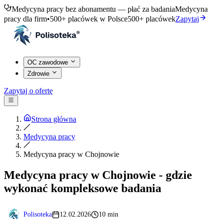
Medycyna pracy bez abonamentu — płać za badania
Medycyna
pracy dla firm
•
500+ placówek w Polsce
500+ placówek
Zapytaj
OC zawodowe
Zdrowie
Zapytaj o ofertę
Strona główna
Medycyna pracy
Medycyna pracy w Chojnowie
Medycyna pracy w Chojnowie - gdzie
wykonać kompleksowe badania
Polisoteka
12.02.2026
10 min