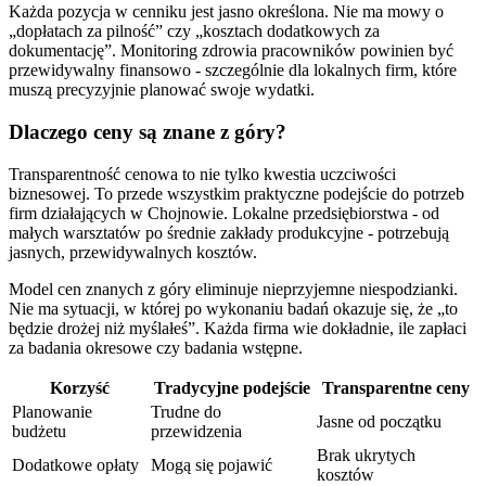
Każda pozycja w cenniku jest jasno określona. Nie ma mowy o
„dopłatach za pilność” czy „kosztach dodatkowych za
dokumentację”. Monitoring zdrowia pracowników powinien być
przewidywalny finansowo - szczególnie dla lokalnych firm, które
muszą precyzyjnie planować swoje wydatki.
Dlaczego ceny są znane z góry?
Transparentność cenowa to nie tylko kwestia uczciwości
biznesowej. To przede wszystkim praktyczne podejście do potrzeb
firm działających w Chojnowie. Lokalne przedsiębiorstwa - od
małych warsztatów po średnie zakłady produkcyjne - potrzebują
jasnych, przewidywalnych kosztów.
Model cen znanych z góry eliminuje nieprzyjemne niespodzianki.
Nie ma sytuacji, w której po wykonaniu badań okazuje się, że „to
będzie drożej niż myślałeś”. Każda firma wie dokładnie, ile zapłaci
za badania okresowe czy badania wstępne.
Korzyść
Tradycyjne podejście
Transparentne ceny
Planowanie
Trudne do
Jasne od początku
budżetu
przewidzenia
Brak ukrytych
Dodatkowe opłaty
Mogą się pojawić
kosztów