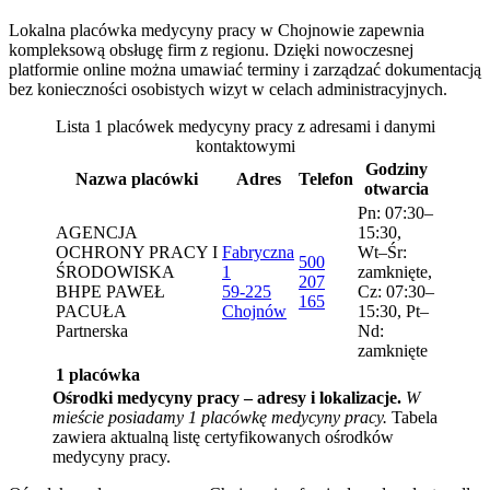
Lokalna placówka medycyny pracy w Chojnowie zapewnia
kompleksową obsługę firm z regionu. Dzięki nowoczesnej
platformie online można umawiać terminy i zarządzać dokumentacją
bez konieczności osobistych wizyt w celach administracyjnych.
Lista 1 placówek medycyny pracy z adresami i danymi
kontaktowymi
Godziny
Nazwa placówki
Adres
Telefon
otwarcia
Pn: 07:30–
AGENCJA
15:30,
OCHRONY PRACY I
Fabryczna
Wt–Śr:
500
ŚRODOWISKA
1
zamknięte,
207
BHPE PAWEŁ
59-225
Cz: 07:30–
165
PACUŁA
Chojnów
15:30, Pt–
Partnerska
Nd:
zamknięte
1 placówka
Ośrodki medycyny pracy – adresy i lokalizacje.
W
mieście posiadamy 1 placówkę medycyny pracy.
Tabela
zawiera aktualną listę certyfikowanych ośrodków
medycyny pracy.