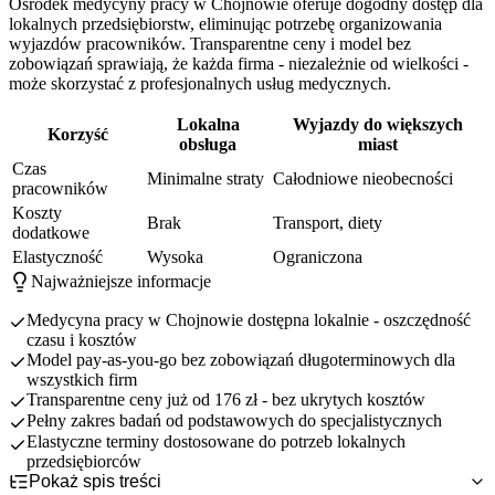
Ośrodek medycyny pracy w Chojnowie oferuje dogodny dostęp dla
lokalnych przedsiębiorstw, eliminując potrzebę organizowania
wyjazdów pracowników. Transparentne ceny i model bez
zobowiązań sprawiają, że każda firma - niezależnie od wielkości -
może skorzystać z profesjonalnych usług medycznych.
Lokalna
Wyjazdy do większych
Korzyść
obsługa
miast
Czas
Minimalne straty
Całodniowe nieobecności
pracowników
Koszty
Brak
Transport, diety
dodatkowe
Elastyczność
Wysoka
Ograniczona
Najważniejsze informacje
Medycyna pracy w Chojnowie dostępna lokalnie - oszczędność
czasu i kosztów
Model pay-as-you-go bez zobowiązań długoterminowych dla
wszystkich firm
Transparentne ceny już od 176 zł - bez ukrytych kosztów
Pełny zakres badań od podstawowych do specjalistycznych
Elastyczne terminy dostosowane do potrzeb lokalnych
przedsiębiorców
Pokaż spis treści