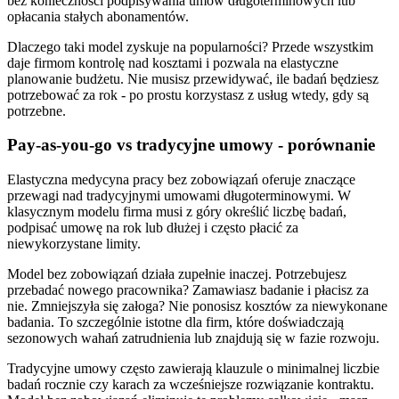
bez konieczności podpisywania umów długoterminowych lub
opłacania stałych abonamentów.
Dlaczego taki model zyskuje na popularności? Przede wszystkim
daje firmom kontrolę nad kosztami i pozwala na elastyczne
planowanie budżetu. Nie musisz przewidywać, ile badań będziesz
potrzebować za rok - po prostu korzystasz z usług wtedy, gdy są
potrzebne.
Pay-as-you-go vs tradycyjne umowy - porównanie
Elastyczna medycyna pracy bez zobowiązań oferuje znaczące
przewagi nad tradycyjnymi umowami długoterminowymi. W
klasycznym modelu firma musi z góry określić liczbę badań,
podpisać umowę na rok lub dłużej i często płacić za
niewykorzystane limity.
Model bez zobowiązań działa zupełnie inaczej. Potrzebujesz
przebadać nowego pracownika? Zamawiasz badanie i płacisz za
nie. Zmniejszyła się załoga? Nie ponosisz kosztów za niewykonane
badania. To szczególnie istotne dla firm, które doświadczają
sezonowych wahań zatrudnienia lub znajdują się w fazie rozwoju.
Tradycyjne umowy często zawierają klauzule o minimalnej liczbie
badań rocznie czy karach za wcześniejsze rozwiązanie kontraktu.