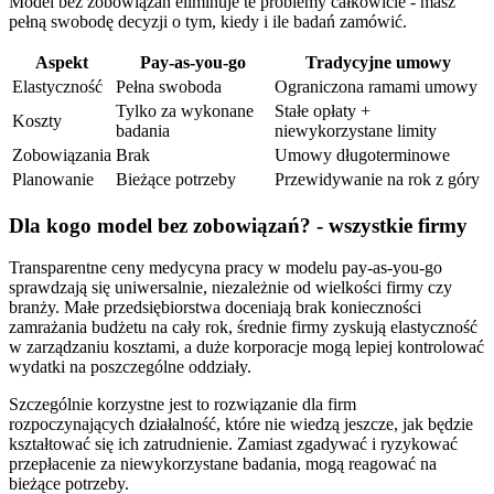
Model bez zobowiązań eliminuje te problemy całkowicie - masz
pełną swobodę decyzji o tym, kiedy i ile badań zamówić.
Aspekt
Pay-as-you-go
Tradycyjne umowy
Elastyczność
Pełna swoboda
Ograniczona ramami umowy
Tylko za wykonane
Stałe opłaty +
Koszty
badania
niewykorzystane limity
Zobowiązania
Brak
Umowy długoterminowe
Planowanie
Bieżące potrzeby
Przewidywanie na rok z góry
Dla kogo model bez zobowiązań? - wszystkie firmy
Transparentne ceny medycyna pracy w modelu pay-as-you-go
sprawdzają się uniwersalnie, niezależnie od wielkości firmy czy
branży. Małe przedsiębiorstwa doceniają brak konieczności
zamrażania budżetu na cały rok, średnie firmy zyskują elastyczność
w zarządzaniu kosztami, a duże korporacje mogą lepiej kontrolować
wydatki na poszczególne oddziały.
Szczególnie korzystne jest to rozwiązanie dla firm
rozpoczynających działalność, które nie wiedzą jeszcze, jak będzie
kształtować się ich zatrudnienie. Zamiast zgadywać i ryzykować
przepłacenie za niewykorzystane badania, mogą reagować na
bieżące potrzeby.